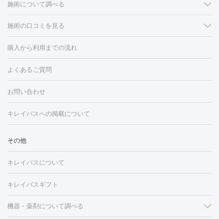
施術について調べる
施術の口コミを見る
美白
白玉点滴・白玉注射
高濃度ビタミンC点滴
美容内服
フォトフェイシャルM22
フラクショナルレーザー
レーザートーニ
購入から利用までの流れ
ング
ケミカルピーリング
プラセンタ注射
イオン導入
しみ・そばかす・肝斑
よくあるご質問
HIFU（ハイフ）
白玉点滴・白玉注射
高濃度ビタミンC点滴
フォトフェイシャル
レーザートーニング
ピコレーザートーニン
糸リフト
ボトックス
ボツリヌストキシン
エレクトロポレー
グ
フォトシルクプラス
美容内服
お問い合わせ
ション
ダーマペン
ピコフラクショナルレーザー
ピコレーザー
トーニング
ハイドラフェイシャル
マッサージピール
脂肪溶解
キレイパスへの掲載について
しわ・たるみ
注射
美容点滴・美容注射
フォトRF
PRP皮膚再生療法
脂肪
ヒアルロン酸注射
ボトックス注射
ボツリヌストキシン注射
水
冷却
医療脱毛（顔）
医療脱毛（全身）
医療脱毛（あし）
その他
光注射
PRP皮膚再生療法
RF治療（テノール）
スネコス注射
医療脱毛（VIO）
水光注射（ハリ・美肌）
レーザー治療（ハ
美容内服
キレイパスについて
リ・美肌）
光治療（フォトフェイシャルなど）
アートメイク
毛穴・ニキビ跡
BNLS
二重埋没
医療脱毛（背中）
医療脱毛（うで）
医療
キレイパスギフト
フラクショナルレーザー
ピコフラクショナルレーザー
ダーマペ
脱毛（脇）
にんにく注射
ピアス穴あけ
AGA
医療脱毛
ン
機器・薬剤について調べる
ハイドラフェイシャル
ベルベットスキン
ポテンツァ
美
（胸）
ほくろ・いぼ切除
レーザー治療（ほくろ・いぼ除去）