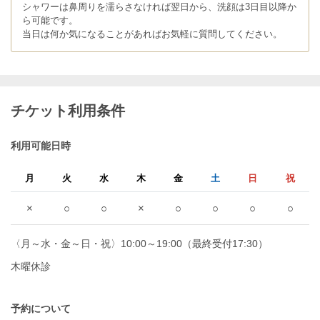
シャワーは鼻周りを濡らさなければ翌日から、洗顔は3日目以降か
ら可能です。
当日は何か気になることがあればお気軽に質問してください。
チケット利用条件
利用可能日時
月
火
水
木
金
土
日
祝
×
○
○
×
○
○
○
○
〈月～水・金～日・祝〉10:00～19:00（最終受付17:30）
木曜休診
予約について