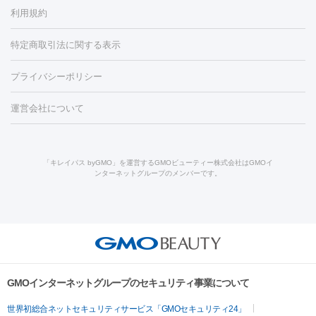
容内服
タトゥー除去
医療痩身
傷跡治療
医療脱毛（おなか）
疲
利用規約
薬剤
労回復点滴・疲労回復注射
くま治療
切開施術
デリケートゾー
リジェノックス
クレヴィエル
ファットインパクト
ヒアルロニ
ほくろ・いぼ
ンケア
ホワイトニング
わきが治療
カベリン
隆鼻術
医療
特定商取引法に関する表示
ダーゼ
サリチル酸マクロゴールピーリング
ボライト
幹細胞培
CO2レーザー
脱毛（お尻）
ショッピングリフト
ガミースマイル治療
レーザ
養上清液
プライバシーポリシー
ー治療（しみ・くすみ）
水光注射（しみ・くすみ）
RF治療
レ
小顔・フェイスライン
ーザー治療（毛穴・ニキビ跡）
涙袋ヒアルロン酸
顎ヒアルロン
機器
運営会社について
HIFU（ハイフ）
糸リフト
ショッピングリフト
酸
唇ヒアルロン酸注射
水光注射（毛穴・ニキビ跡）
鼻ヒアル
ルメッカ
プラズマシャワー
ウルトラセルQプラス
BBL光治
ロン酸注射
医療脱毛（うなじ）
ヒアルロン酸注射（豊胸）
レ
痩身・ダイエット
療
メディオスター
ジェネシス
ウルトラアクセント
ウルト
ーザー治療（黒ずみ）
医療脱毛（指）
ダイエット点滴・ ダイエ
脂肪溶解注射
BNLS・BNLS neo
カベリン
輪郭注射（MLM）
「キレイパス byGMO」を運営するGMOビューティー株式会社はGMOイ
ラフォーマー（ウルトラフォーマーⅢ）
サーマクール
イントラ
ンターネットグループのメンバーです。
ット注射
レーザーピーリング
レーザー治療（しみスポット照
脂肪冷却
セル
イントラジェン
QスイッチYAGレーザー
Qスイッチルビ
射）
ベルベットスキン
レーザー治療（赤み改善）
マイクロボ
ーレーザー
ヴァンキッシュ
ミラドライ
フォトRF
美肌
トックス（ボトックスリフト）
クリーニング
GLP-1
セラミッ
美容点滴
美容注射
ケミカルピーリング
マッサージピール
その他
ク治療
医療脱毛（ヒゲ）
ポテンツァ
トラネキサム酸
ジェ
イオン導入
エレクトロポレーション
レーザーピーリング
美
リードファインリフト
肩こり注射
ドラッグデリバリー（ポテン
ントルマックスプロ
イボ取り
シミ取り
シミ取り（皮膚科）
容内服
ツァ）
ハイドラジェントル
ルメッカ
ジェネシス
リジュラン
ラ
GMOインターネットグループのセキュリティ事業について
イムライト
Vビーム
シルファーム
スネコス
インモード
疲労回復・健康
世界初総合ネットセキュリティサービス「GMOセキュリティ24」