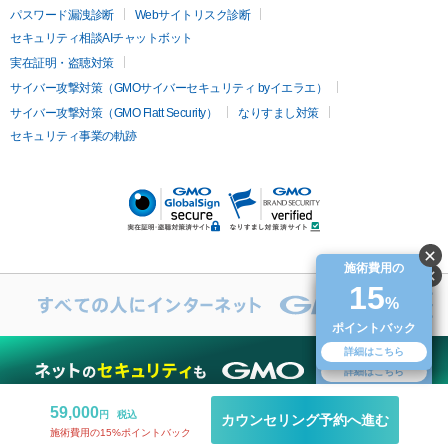
オリジオ
ミラノリピール
サーマジェン
リバースピール
パスワード漏洩診断
Webサイトリスク診断
プラセンタ注射
にんにく注射
オンダリフト
ジュベルック
ルビーフラクショナル
脂肪吸
セキュリティ相談AIチャットボット
引
VISIA肌診断
ボルニューマ
ソフウェーブ
モフィウス
実在証明・盗聴対策
医療脱毛
ザーフ
ジャルプロ
ノーリス
デンシティ
脇ボトックス
サイバー攻撃対策（GMOサイバーセキュリティ byイエラエ）
医療脱毛（VIO）
医療脱毛
サイバー攻撃対策（GMO Flatt Security）
なりすまし対策
IPL
エラボトックス
肩ボトックス
リベルサス
イソトレチ
セキュリティ事業の軌跡
その他
ノイン
ピコトーニング
ピーリング
二重埋没
アートメイク
ガミースマイル治療
オフィスホワイト
ニング
ピアス穴あけ
施術費用の
15
施術費用の
%
15
%
ポイントバック
ポイントバック
詳細はこちら
無料診断
詳細はこちら
59,000
円
税込
カウンセリング予約へ進む
施術費用の15%ポイントバック
さがす
閲覧履歴
購入済み
お気に入り
マイページ