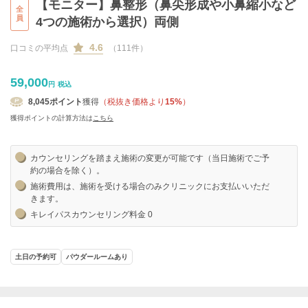
【モニター】鼻整形（鼻尖形成や小鼻縮小など
全
員
4つの施術から選択）両側
4.6
口コミの平均点
（111件）
59,000
円
税込
8,045
ポイント
獲得
（税抜き価格より
15%
）
獲得ポイントの計算方法は
こちら
カウンセリングを踏まえ施術の変更が可能です（当日施術でご予
約の場合を除く）。
施術費用は、施術を受ける場合のみクリニックにお支払いいただ
きます。
キレイパスカウンセリング料金 0
土日の予約可
パウダールームあり