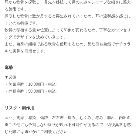
耳から軟骨を採取し、鼻先へ移植して鼻の丸みをシャープな細さに整え
る施術です。
採取した軟骨は数か月すると再生されていくため、耳の違和感を感じに
くいのも特徴です。
軟骨の移植する量や位置によって印象が変わるため、丁寧なカウンセリ
ングでデザインを決めていきます。
また、自身の組織である軟骨を使用するため、見た目も自然でナチュラ
ルな美鼻を目指せます。
麻酔
▼必須
・笑気麻酔：10,000円（税込）
・静脈麻酔：50,000円（税込）
リスク・副作用
凹凸、拘縮、感染、傷跡、左右差、痛み、むくみ、赤み、腫れ、内出血
※この他にも予期しない症状が現れる可能性があるので、術後異常を感
じた際には速やかにご相談ください