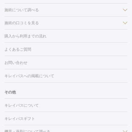
施術について調べる
施術の口コミを見る
美白
白玉点滴・白玉注射
高濃度ビタミンC点滴
美容内服
フォトフェイシャルM22
フラクショナルレーザー
レーザートーニ
購入から利用までの流れ
ング
ケミカルピーリング
プラセンタ注射
イオン導入
しみ・そばかす・肝斑
よくあるご質問
HIFU（ハイフ）
白玉点滴・白玉注射
高濃度ビタミンC点滴
フォトフェイシャル
レーザートーニング
ピコレーザートーニン
糸リフト
ボトックス
ボツリヌストキシン
エレクトロポレー
グ
フォトシルクプラス
美容内服
ルビーフラクショナル
お問い合わせ
ション
ダーマペン
ピコフラクショナルレーザー
ピコレーザー
トーニング
ハイドラフェイシャル
マッサージピール
脂肪溶解
キレイパスへの掲載について
しわ・たるみ
注射
美容点滴・美容注射
フォトRF
PRP皮膚再生療法
脂肪
ヒアルロン酸注射
ボトックス注射
ボツリヌストキシン注射
水
冷却
医療脱毛（顔）
医療脱毛（全身）
医療脱毛（あし）
その他
光注射
PRP皮膚再生療法
RF治療（テノール）
スネコス注射
医療脱毛（VIO）
水光注射（ハリ・美肌）
レーザー治療（ハ
美容内服
キレイパスについて
リ・美肌）
光治療（フォトフェイシャルなど）
アートメイク
毛穴・ニキビ跡
BNLS
二重埋没
医療脱毛（背中）
医療脱毛（うで）
医療
キレイパスギフト
フラクショナルレーザー
ピコフラクショナルレーザー
ダーマペ
脱毛（脇）
にんにく注射
ピアス穴あけ
AGA
医療脱毛
ン
機器・薬剤について調べる
ハイドラフェイシャル
ベルベットスキン
ポテンツァ
美