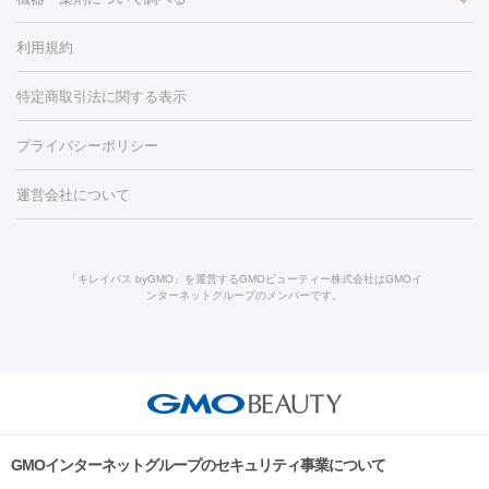
（胸）
ほくろ・いぼ切除
レーザー治療（ほくろ・いぼ除去）
容内服
イソトレチノイン
タトゥー除去
医療痩身
傷跡治療
医療脱毛（おなか）
疲
利用規約
薬剤
労回復点滴・疲労回復注射
くま治療
切開施術
デリケートゾー
リジェノックス
クレヴィエル
ファットインパクト
ヒアルロニ
ほくろ・いぼ
ンケア
ホワイトニング
わきが治療
カベリン
隆鼻術
医療
特定商取引法に関する表示
ダーゼ
サリチル酸マクロゴールピーリング
ボライト
幹細胞培
CO2レーザー
脱毛（お尻）
ショッピングリフト
ガミースマイル治療
レーザ
養上清液
リジュラン
ジュベルック
プライバシーポリシー
ー治療（しみ・くすみ）
水光注射（しみ・くすみ）
RF治療
レ
小顔・フェイスライン
ーザー治療（毛穴・ニキビ跡）
涙袋ヒアルロン酸
顎ヒアルロン
機器
運営会社について
HIFU（ハイフ）
糸リフト
ショッピングリフト
オンダリフト
酸
唇ヒアルロン酸注射
水光注射（毛穴・ニキビ跡）
鼻ヒアル
ルメッカ
プラズマシャワー
ウルトラセルQプラス
BBL光治
ロン酸注射
医療脱毛（うなじ）
ヒアルロン酸注射（豊胸）
レ
痩身・ダイエット
療
メディオスター
ジェネシス
ウルトラアクセント
ウルト
ーザー治療（黒ずみ）
医療脱毛（指）
ダイエット点滴・ ダイエ
脂肪溶解注射
BNLS・BNLS neo
カベリン
輪郭注射（MLM）
「キレイパス byGMO」を運営するGMOビューティー株式会社はGMOイ
ラフォーマー（ウルトラフォーマーⅢ）
サーマクール
イントラ
ンターネットグループのメンバーです。
ット注射
レーザーピーリング
レーザー治療（しみスポット照
脂肪冷却
リベルサス
ウゴービ
セル
イントラジェン
QスイッチYAGレーザー
Qスイッチルビ
射）
ベルベットスキン
レーザー治療（赤み改善）
マイクロボ
ーレーザー
ヴァンキッシュ
ミラドライ
フォトRF
アビクリ
美肌
トックス（ボトックスリフト）
クリーニング
GLP-1
セラミッ
ア
ウルセラ
ボルニューマ
美容点滴
美容注射
ケミカルピーリング
マッサージピール
ク治療
医療脱毛（ヒゲ）
ポテンツァ
トラネキサム酸
ジェ
イオン導入
エレクトロポレーション
レーザーピーリング
美
その他
ントルマックスプロ
イボ取り
シミ取り
シミ取り（皮膚科）
容内服
ゼオスキン
ララピール
リードファインリフト
肩こり注射
ドラッグデリバリー（ポテン
ハイドラジェントル
ルメッカ
ジェネシス
リジュラン
ラ
GMOインターネットグループのセキュリティ事業について
ツァ）