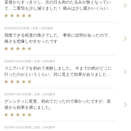
直後からすっきりし、次の日も肉のたるみが無くなってい
て、二重顎も少し減りました！ 痛みは少し暖かいくらい
で、口元は若干歯に響く感じがありましたが、痛みはほぼ
なしに等しいです！
2026年8月3日利用｜女性｜40代後半
我慢できる程度の痛さでした。 事前に説明があったので、
痛さを想像しやすかったです
2026年7月30日利用｜女性｜30代後半
リニアハイフを初めて体験しました。 今までの肉がどこに
行ったのかというくらい、目に見えて効果がありました。
リニアハイフするならこれからもこちらに通いたいです。
少し熱い時がありましたが、看護師さんがすぐ調整しなが
らやってくれたので安心でした。
2026年7月27日利用｜女性｜30代後半
デンシティに変更。初めてだったので痛かったですが、直
後から効果を感じました。
2026年7月24日利用｜女性｜20代前半