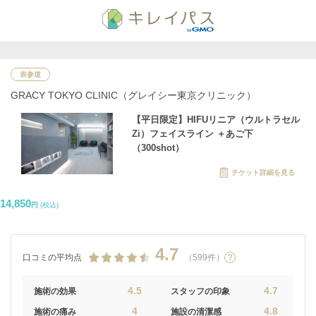
表参道
GRACY TOKYO CLINIC（グレイシー東京クリニック）
【平日限定】HIFUリニア（ウルトラセル
Zi）フェイスライン ＋あご下
（300shot）
チケット詳細を見る
14,850
円
(税込)
4.7
口コミの平均点
（599件）
4.5
4.7
施術の効果
スタッフの印象
4
4.8
施術の痛み
施設の清潔感