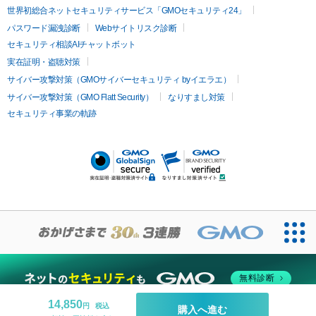
イムライト
Vビーム
シルファーム
スネコス
インモード
疲労回復・健康
世界初総合ネットセキュリティサービス「GMOセキュリティ24」
オリジオ
ミラノリピール
サーマジェン
リバースピール
パスワード漏洩診断
Webサイトリスク診断
プラセンタ注射
にんにく注射
オンダリフト
ジュベルック
ルビーフラクショナル
脂肪吸
セキュリティ相談AIチャットボット
引
VISIA肌診断
ボルニューマ
ソフウェーブ
モフィウス
実在証明・盗聴対策
医療脱毛
ザーフ
ジャルプロ
ノーリス
デンシティ
脇ボトックス
サイバー攻撃対策（GMOサイバーセキュリティ byイエラエ）
医療脱毛（VIO）
医療脱毛
サイバー攻撃対策（GMO Flatt Security）
なりすまし対策
IPL
エラボトックス
肩ボトックス
リベルサス
イソトレチ
セキュリティ事業の軌跡
その他
ノイン
ピコトーニング
ピーリング
二重埋没
アートメイク
ガミースマイル治療
オフィスホワイト
ニング
ピアス穴あけ
無料診断
14,850
円
税込
購入へ進む