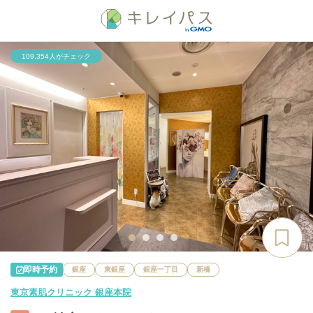
109,354人がチェック
即時予約
銀座
東銀座
銀座一丁目
新橋
東京素肌クリニック 銀座本院