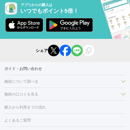
アプリからの購入は
いつでもポイント5倍！
シェア
ガイド・お問い合わせ
施術について調べる
施術の口コミを見る
美白
白玉点滴・白玉注射
高濃度ビタミンC点滴
美容内服
フォトフェイシャルM22
フラクショナルレーザー
レーザートーニ
購入から利用までの流れ
ング
ケミカルピーリング
プラセンタ注射
イオン導入
しみ・そばかす・肝斑
よくあるご質問
HIFU（ハイフ）
白玉点滴・白玉注射
高濃度ビタミンC点滴
フォトフェイシャル
レーザートーニング
ピコレーザートーニン
糸リフト
ボトックス
ボツリヌストキシン
エレクトロポレー