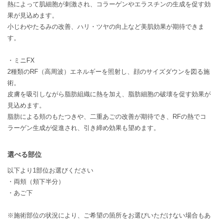
熱によって肌細胞が刺激され、コラーゲンやエラスチンの生成を促す効
果が見込めます。
小じわやたるみの改善、ハリ・ツヤの向上など美肌効果が期待できま
す。
・ミニFX
2種類のRF（高周波）エネルギーを照射し、顔のサイズダウンを図る施
術。
皮膚を吸引しながら脂肪組織に熱を加え、脂肪細胞の破壊を促す効果が
見込めます。
脂肪による頬のもたつきや、二重あごの改善が期待でき、RFの熱でコ
ラーゲン生成が促進され、引き締め効果も望めます。
選べる部位
以下より1部位お選びください
・両頬（頬下半分）
・あご下
※施術部位の状況により、ご希望の箇所をお選びいただけない場合もあ