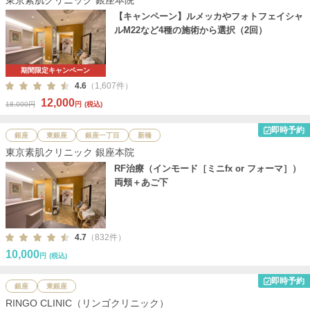
東京素肌クリニック 銀座本院
【キャンペーン】ルメッカやフォトフェイシャ
ルM22など4種の施術から選択（2回）
期間限定キャンペーン
4.6
（1,607件）
12,000
18,000円
円
(税込)
即時予約
銀座
東銀座
銀座一丁目
新橋
東京素肌クリニック 銀座本院
RF治療（インモード［ミニfx or フォーマ］）
両頬＋あご下
4.7
（832件）
10,000
円
(税込)
即時予約
銀座
東銀座
RINGO CLINIC（リンゴクリニック）