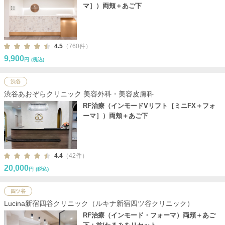
マ］）両頬＋あご下
4.5
（760件）
9,900
円
(税込)
渋谷
渋谷あおぞらクリニック 美容外科・美容皮膚科
RF治療（インモードVリフト［ミニFX＋フォ
ーマ］）両頬＋あご下
4.4
（42件）
20,000
円
(税込)
四ツ谷
Lucina新宿四谷クリニック（ルキナ新宿四ツ谷クリニック）
RF治療（インモード・フォーマ）両頬＋あご