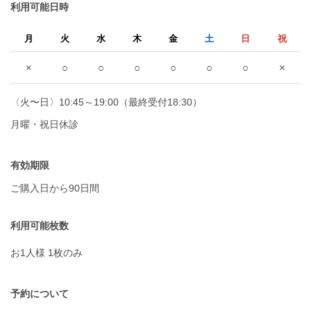
利用可能日時
月
火
水
木
金
土
日
祝
×
○
○
○
○
○
○
×
〈火〜日〉10:45～19:00（最終受付18:30）
月曜・祝日休診
有効期限
ご購入日から90日間
利用可能枚数
お1人様 1枚のみ
予約について