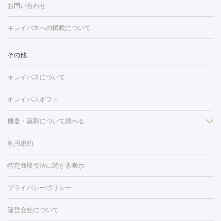
グ
フォトシルクプラス
美容内服
ルビーフラクショナル
お問い合わせ
ション
ダーマペン
ピコフラクショナルレーザー
ピコレーザー
トーニング
ハイドラフェイシャル
マッサージピール
脂肪溶解
キレイパスへの掲載について
しわ・たるみ
注射
美容点滴・美容注射
フォトRF
PRP皮膚再生療法
脂肪
ヒアルロン酸注射
ボトックス注射
ボツリヌストキシン注射
水
冷却
医療脱毛（顔）
医療脱毛（全身）
医療脱毛（あし）
その他
光注射
PRP皮膚再生療法
RF治療（テノール）
スネコス注射
医療脱毛（VIO）
水光注射（ハリ・美肌）
レーザー治療（ハ
美容内服
キレイパスについて
リ・美肌）
光治療（フォトフェイシャルなど）
アートメイク
毛穴・ニキビ跡
BNLS
二重埋没
医療脱毛（背中）
医療脱毛（うで）
医療
キレイパスギフト
フラクショナルレーザー
ピコフラクショナルレーザー
ダーマペ
脱毛（脇）
にんにく注射
ピアス穴あけ
AGA
医療脱毛
ン
機器・薬剤について調べる
ハイドラフェイシャル
ベルベットスキン
ポテンツァ
美
（胸）
ほくろ・いぼ切除
レーザー治療（ほくろ・いぼ除去）
容内服
イソトレチノイン
タトゥー除去
医療痩身
傷跡治療
医療脱毛（おなか）
疲
利用規約
薬剤
労回復点滴・疲労回復注射
くま治療
切開施術
デリケートゾー
リジェノックス
クレヴィエル
ファットインパクト
ヒアルロニ
ほくろ・いぼ
ンケア
ホワイトニング
わきが治療
カベリン
隆鼻術
医療
特定商取引法に関する表示
ダーゼ
サリチル酸マクロゴールピーリング
ボライト
幹細胞培
CO2レーザー
脱毛（お尻）
ショッピングリフト
ガミースマイル治療
レーザ
養上清液
リジュラン
ジュベルック
プライバシーポリシー
ー治療（しみ・くすみ）
水光注射（しみ・くすみ）
RF治療
レ
小顔・フェイスライン
ーザー治療（毛穴・ニキビ跡）
涙袋ヒアルロン酸
顎ヒアルロン
機器
運営会社について
HIFU（ハイフ）
糸リフト
ショッピングリフト
オンダリフト
酸
唇ヒアルロン酸注射
水光注射（毛穴・ニキビ跡）
鼻ヒアル