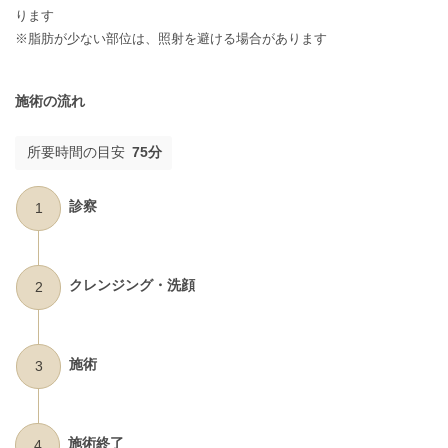
ります
※脂肪が少ない部位は、照射を避ける場合があります
施術の流れ
所要時間の目安
75分
診察
1
クレンジング・洗顔
2
施術
3
施術終了
4