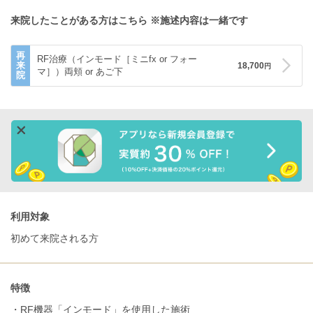
来院したことがある方はこちら
※施述内容は一緒です
再
RF治療（インモード［ミニfx or フォー
来
18,700
円
マ］）両頬 or あご下
院
利用対象
初めて来院される方
特徴
・RF機器「インモード」を使用した施術