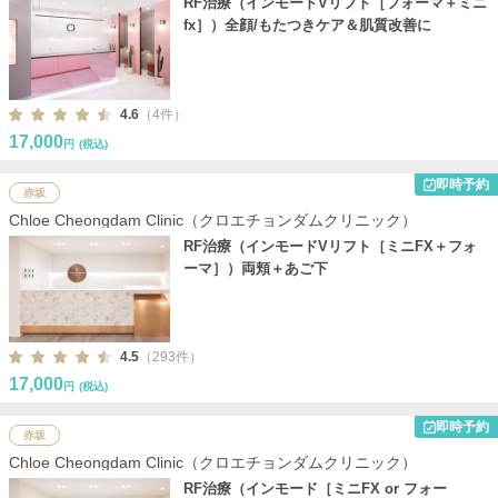
RF治療（インモードVリフト［フォーマ＋ミニ
fx］）全顔/もたつきケア＆肌質改善に
4.6
（4件）
17,000
円
(税込)
即時予約
赤坂
Chloe Cheongdam Clinic（クロエチョンダムクリニック）
RF治療（インモードVリフト［ミニFX＋フォ
ーマ］）両頬＋あご下
4.5
（293件）
17,000
円
(税込)
即時予約
赤坂
Chloe Cheongdam Clinic（クロエチョンダムクリニック）
RF治療（インモード［ミニFX or フォー