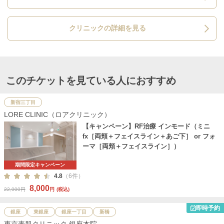
クリニックの詳細を見る
このチケットを見ている人におすすめ
新宿三丁目
LORE CLINIC（ロアクリニック）
【キャンペーン】RF治療 インモード（ミニ
fx［両頬＋フェイスライン＋あご下］ or フォ
ーマ［両頬＋フェイスライン］）
期間限定キャンペーン
4.8
（6件）
8,000
22,000円
円
(税込)
即時予約
銀座
東銀座
銀座一丁目
新橋