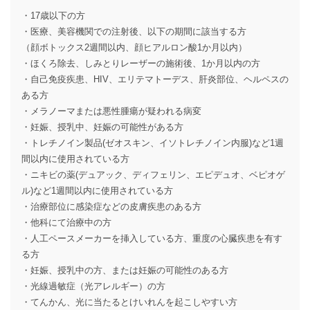
・17歳以下の方
・医療、美容機関での注射後、以下の期間に該当する方
（顔ボトックス2週間以内、顔ヒアルロン酸1か月以内）
・ほくろ除去、しみとりレーザーの施術後、1か月以内の方
・自己免疫疾患、HIV、エリテマトーデス、肝炎部位、ヘルペスの
ある方
・メラノーマまたは悪性腫瘍が疑われる病変
・妊娠、授乳中、妊娠の可能性がある方
・トレチノイン製品(ゼオスキン、イソトレチノイン内服)など1週
間以内に使用されている方
・ニキビの薬(デュアック、ディフェリン、エピデュオ、ベピオゲ
ル)など1週間以内に使用されている方
・治療部位に感染症などの皮膚疾患のある方
・他科にて治療中の方
・人工ペースメーカーを挿入している方、重度の心臓疾患を有す
る方
・妊娠、授乳中の方、または妊娠の可能性のある方
・光線過敏症（光アレルギー）の方
・てんかん、光に当たるとけいれんを起こしやすい方