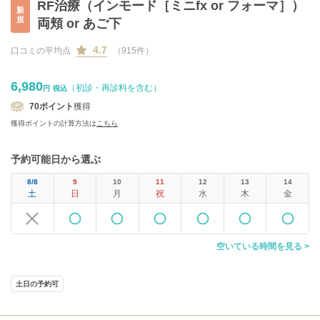
RF治療（インモード［ミニfx or フォーマ］）
新
規
両頬 or あご下
4.7
口コミの平均点
（915件）
6,980
（初診・再診料を含む）
円
税込
70
ポイント
獲得
獲得ポイントの計算方法は
こちら
予約可能日から選ぶ
8/8
9
10
11
12
13
14
土
日
月
祝
水
木
金
空いている時間を見る >
土日の予約可