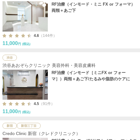
RF治療（インモード・ミニ FX or フォーマ）
両頬＋あご下
4.6
（144件）
11,000
円
(税込)
渋谷
渋谷あおぞらクリニック 美容外科・美容皮膚科
RF治療（インモード［ミニFX or フォー
マ］）両頬＋あご下/たるみや脂肪のケアに
4.5
（91件）
11,000
円
(税込)
新宿
新宿三丁目
Credo Clinic 新宿（クレドクリニック）