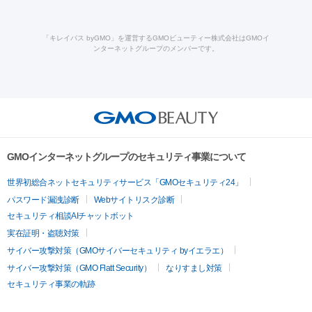
ルメッカ
プラズマシャワー
ウルトラセルQプラス
BBL光治
ロン酸注射
医療脱毛（うなじ）
ヒアルロン酸注射（豊胸）
レ
痩身・ダイエット
療
メディオスター
ジェネシス
ウルトラアクセント
ウルト
ーザー治療（黒ずみ）
医療脱毛（指）
ダイエット点滴・ ダイエ
脂肪溶解注射
BNLS・BNLS neo
カベリン
輪郭注射（MLM）
「キレイパス byGMO」を運営するGMOビューティー株式会社はGMOイ
ラフォーマー（ウルトラフォーマーⅢ）
サーマクール
イントラ
ンターネットグループのメンバーです。
ット注射
レーザーピーリング
レーザー治療（しみスポット照
脂肪冷却
リベルサス
ウゴービ
セル
イントラジェン
QスイッチYAGレーザー
Qスイッチルビ
射）
ベルベットスキン
レーザー治療（赤み改善）
マイクロボ
ーレーザー
ヴァンキッシュ
ミラドライ
フォトRF
アビクリ
美肌
トックス（ボトックスリフト）
クリーニング
GLP-1
セラミッ
ア
ウルセラ
ボルニューマ
美容点滴
美容注射
ケミカルピーリング
マッサージピール
ク治療
医療脱毛（ヒゲ）
ポテンツァ
トラネキサム酸
ジェ
イオン導入
エレクトロポレーション
レーザーピーリング
美
その他
ントルマックスプロ
イボ取り
シミ取り
シミ取り（皮膚科）
容内服
ゼオスキン
ララピール
リードファインリフト
肩こり注射
ドラッグデリバリー（ポテン
ハイドラジェントル
ルメッカ
ジェネシス
リジュラン
ラ
GMOインターネットグループのセキュリティ事業について
ツァ）
イムライト
Vビーム
シルファーム
スネコス
インモード
疲労回復・健康
世界初総合ネットセキュリティサービス「GMOセキュリティ24」
オリジオ
ミラノリピール
サーマジェン
リバースピール
パスワード漏洩診断
Webサイトリスク診断
プラセンタ注射
にんにく注射
オンダリフト
ジュベルック
ルビーフラクショナル
脂肪吸
セキュリティ相談AIチャットボット
引
VISIA肌診断
ボルニューマ
ソフウェーブ
モフィウス
実在証明・盗聴対策
医療脱毛
ザーフ
ジャルプロ
ノーリス
デンシティ
脇ボトックス
サイバー攻撃対策（GMOサイバーセキュリティ byイエラエ）
医療脱毛（VIO）
医療脱毛
サイバー攻撃対策（GMO Flatt Security）
なりすまし対策
IPL
エラボトックス
肩ボトックス
リベルサス
イソトレチ
セキュリティ事業の軌跡
その他
ノイン
ピコトーニング
ピーリング
二重埋没
アートメイク
ガミースマイル治療
オフィスホワイト