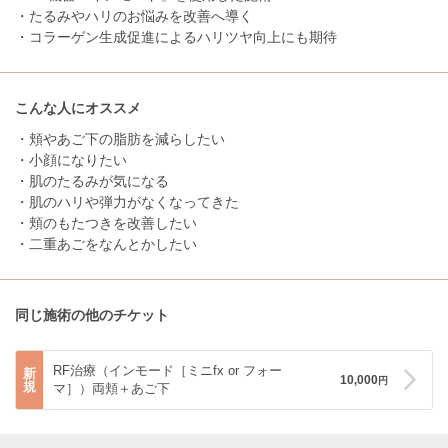
・たるみやハリのお悩みを改善へ導く
・コラーゲン生成促進によるハリツヤ向上にも期待
こんな人にオススメ
・頬やあご下の脂肪を減らしたい
・小顔になりたい
・肌のたるみが気になる
・肌のハリや弾力がなくなってきた
・頬のもたつきを改善したい
・二重あごをなんとかしたい
同じ施術の他のチケット
RF治療（インモード［ミニfx or フォー
新
10,000
円
規
マ］）両頬＋あご下