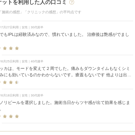
ケットを利用した人の口コミ
「施術の感想」「クリニックの感想」の平均点です
6年7月27日利用｜女性｜30代前半
でもIPLは経験済みなので、慣れていました。 治療後は艶感がでまし
6年6月25日利用｜女性｜40代後半
ッカは、モードを変えて２周でした。痛みもダウンタイムもなくシミ
みにも効いているのかわからないです。瘡蓋もないです 他よりは出力
く感じました。初回でカルテがない為との事でしたが、効果を感じな
また次という気持ちになれず。先生、看護師さん受付さんととても対
良く続けたいと思いましたが、残念です。
6年6月18日利用｜女性｜30代前半
ノリピールを選択しました。施術当日からツヤ感が出て効果を感じま
。