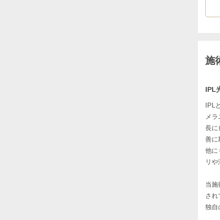
施
IP
IP
メラ
長に
善に
他に
リや
当施
され
独自