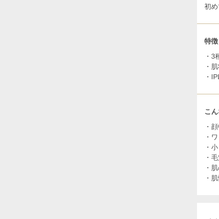
初め
特徴
・3
・肌
・I
こん
・顔
・ワ
・小
・毛
・肌
・肌