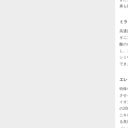
果も
ミラ
高濃
ギニ
酸の
し、
シミ
でき
エレ
特殊
させ
イオ
の2
ニキ
る美