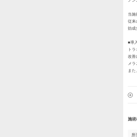
ノン
当施
従来
効成
■導
トラ
改善
メラ
また
施術
所