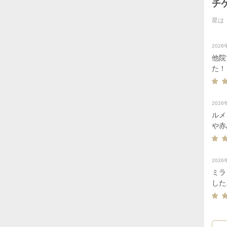
チ
星は
202
他院
た！
202
ルメ
や赤
が弱
いと
応が
202
ミラ
した