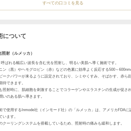
すべての口コミを見る
術について
L光照射（ルメッカ）
Lと呼ばれる幅広い波長を含む光を照射し、明るい美肌へ導く施術です。
ニン（黒）やヘモグロビン（赤）などの色素に効率よく反応する500～600n
ピークパワーが来るように設定されており、シミやくすみ、そばかす、赤ら
期待できます。
も照射時に、肌細胞を刺激することでコラーゲンやエラスチンの生成が促さ
潤いのある肌へ導きます。
術で使用するInmode社（インモード社）の「ルメッカ」は、アメリカFDAに
ています。
のクーリングシステムを搭載しているため、照射時の痛みも緩和します。