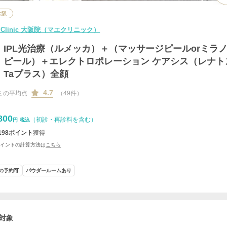
大阪
 Clinic 大阪院（マエクリニック）
IPL光治療（ルメッカ）＋（マッサージピールorミラ
ピール）＋エレクトロポレーション ケアシス（レナト
Taプラス）全顔
4.7
ミの平均点
（49件）
800
（初診・再診料を含む）
円
税込
198
ポイント
獲得
ポイントの計算方法は
こちら
の予約可
パウダールームあり
対象