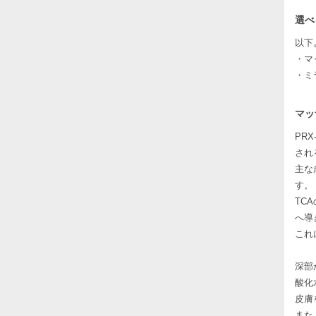
選べ
以下
・マ
・ミ
マッ
PR
され
主な
す。
TC
へ導
これ
深部
酸化
皮膚
また