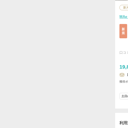
新
MAe
新
規
口コ
19,
獲得
土日
利用