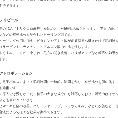
期待できます。
ノリピール
度のTCA（トリクロロ酢酸）を始めとした5種類の酸とビタミン、アミノ酸、
ンなどの有効成分を配合したピーリング剤です。
ピーリング作用に加え、ビタミンやアミノ酸が皮膚深層へ働きかけて肌細胞
コラーゲンやエラスチン、ヒアルロン酸の生成を促します。
やくすみ、ニキビ、小じわ、毛穴の開き改善、ハリ感アップなど幅広い効果
ます。
クトロポレーション
な電子パルスによって肌細胞間に一時的に隙間を作り、有効成分を肌の奥ま
る施術です。
ン導入では難しかった、粒子の大きな成分にも対応しており、浸透力はイオ
0倍とも言われています。
ビやニキビ跡の改善、ハリ・ツヤアップ、シミやくすみ、小じわ改善など、
容液によって様々な効果が期待できます。