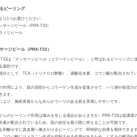
るピーリング
より1つお選びください
ッサージピール（PRX-T33）
ラノリピール
サージピール（PRX-T33）
X-T33は「マッサージピール（コラーゲンピール）」と呼ばれるピーリングに
る薬剤です。
成分として、TCA（トリクロロ酢酸）、過酸化水素、コウジ酸が配合されて
Aの作用により、肌の深部からコラーゲン生成を促進させて、ハリ感や保湿力
きます。
により、施術直後からなめらかでハリのある肌を実感しやすいです。
からのピーリング作用は痛みを生じる場合がありますが、PRX-T33は低濃度
水素が配合されているため、肌の炎症を最小限に抑えることが可能です。
を剥離せずに真皮層へ働きかけるピーリングで、即時的な効果を期待できま
、コウジ酸にはメラニン生成を抑制させる作用があるため、くすみの解消や