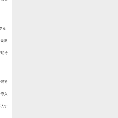
アル
を刺激
が期待
で浸透
ン導入
導入す