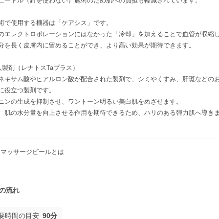
ニードル（針を使わない）施術のため肌への負担も軽減されています。
術で使用する機器は「ケアシス」です。
のエレクトロポレーションにはなかった「冷却」を加えることで血管が収縮
分を長く皮膚内に留めることができ、より高い効果が期待できます。
入製剤（レナトスTaプラス）
ネキサム酸やヒアルロン酸が配合された製剤で、シミやくすみ、肝斑などの
に役立つ製剤です。
ニンの生成を抑制させ、ワントーン明るい美白肌をめざせます。
、肌の水分量を向上させる作用を期待できるため、ハリのある弾力肌へ導き
マッサージピールとは
の流れ
要時間の目安
90分