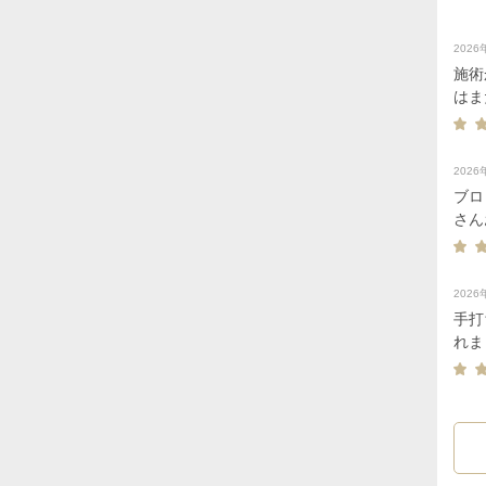
202
施術
はま
です
通常
をつ
202
ブロ
さん
202
手打
れま