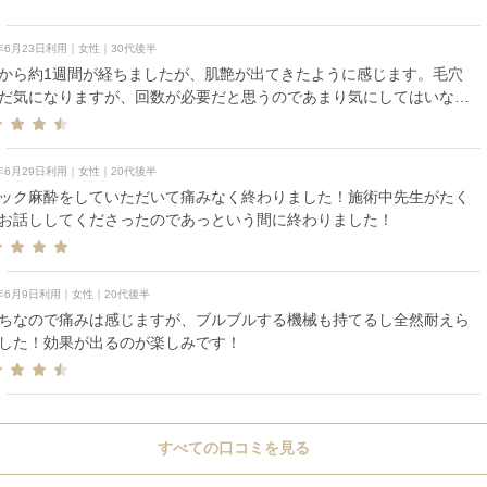
6年6月23日利用｜女性｜30代後半
から約1週間が経ちましたが、肌艶が出てきたように感じます。毛穴
だ気になりますが、回数が必要だと思うのであまり気にしてはいない
。痛みに関しては注射なので痛いです。私自身が痛みに強い方なので
の麻酔でも我慢できましたが、院内の看護師さんたちはブロック麻酔
ける方が多いそうです。
6年6月29日利用｜女性｜20代後半
ック麻酔をしていただいて痛みなく終わりました！施術中先生がたく
お話ししてくださったのであっという間に終わりました！
6年6月9日利用｜女性｜20代後半
ちなので痛みは感じますが、ブルブルする機械も持てるし全然耐えら
した！効果が出るのが楽しみです！
すべての口コミを見る