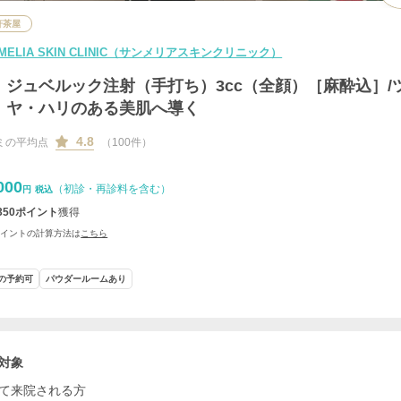
軒茶屋
MELIA SKIN CLINIC（サンメリアスキンクリニック）
ジュベルック注射（手打ち）3cc（全顔）［麻酔込］/
ヤ・ハリのある美肌へ導く
4.8
ミの平均点
（100件）
000
（初診・再診料を含む）
円
税込
350
ポイント
獲得
ポイントの計算方法は
こちら
の予約可
パウダールームあり
対象
て来院される方