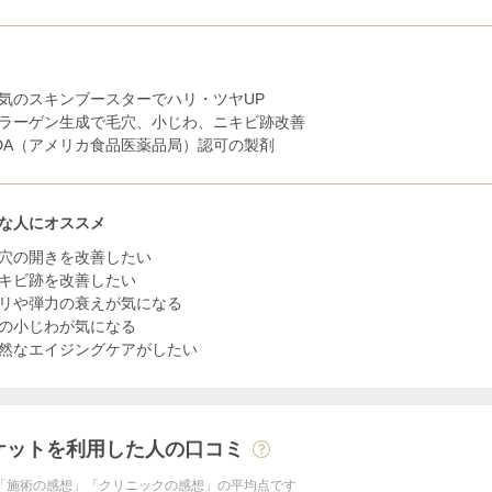
気のスキンブースターでハリ・ツヤUP
ラーゲン生成で毛穴、小じわ、ニキビ跡改善
DA（アメリカ食品医薬品局）認可の製剤
な人にオススメ
穴の開きを改善したい
キビ跡を改善したい
リや弾力の衰えが気になる
の小じわが気になる
然なエイジングケアがしたい
ケットを利用した人の口コミ
「施術の感想」「クリニックの感想」の平均点です