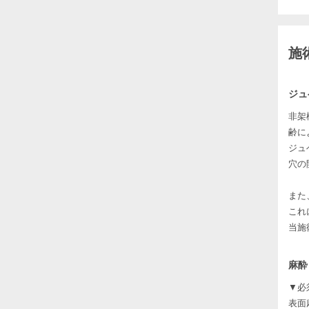
施
ジュ
非架
齢に
ジュ
穴の
また
これ
当施
麻酔
▼必
表面