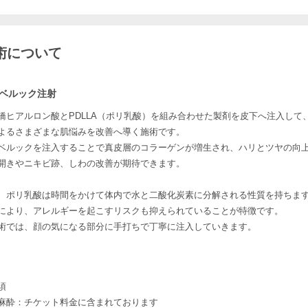
術について
ベルック注射
橋ヒアルロン酸とPDLLA（ポリ乳酸）を組み合わせた製剤を皮下へ注入して
よるさまざまな肌悩みを改善へ導く施術です。
ベルックを注入することで真皮層のコラーゲンが増生され、ハリとツヤの向
開きやニキビ跡、しわの改善が期待できます。
、ポリ乳酸は時間をかけて体内で水と二酸化炭素に分解される性質を持ちま
により、アレルギーを起こすリスクも抑えられていることが特徴です。
術では、顔の気になる部分に手打ちで丁寧に注入していきます。
須
麻酔：チケット料金に含まれております