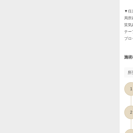
▼任
局所
笑気
テー
ブロ
施術
所
1
2