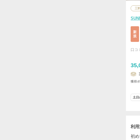
三
SUN
新
規
口コ
35,
獲得
土日
利用
初め