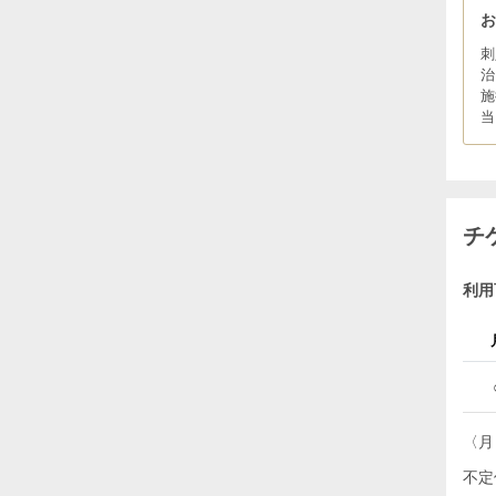
刺
治
施
当
チ
利用
〈月～
不定