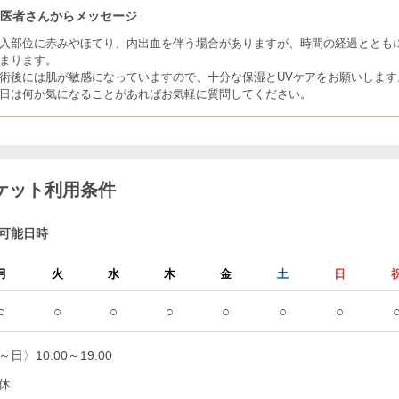
お医者さんからメッセージ
入部位に赤みやほてり、内出血を伴う場合がありますが、時間の経過ととも
まります。
術後には肌が敏感になっていますので、十分な保湿とUVケアをお願いします
日は何か気になることがあればお気軽に質問してください。
ケット利用条件
可能日時
月
火
水
木
金
土
日
○
○
○
○
○
○
○
日〉10:00～19:00
休