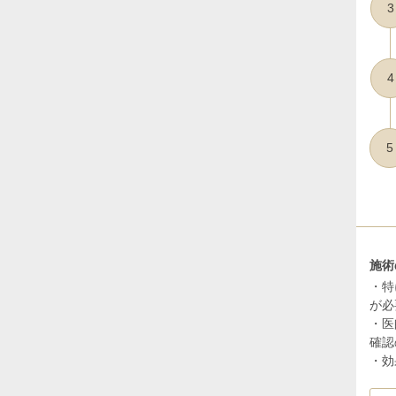
3
4
5
施術
・特
が必
・医
確認
・効