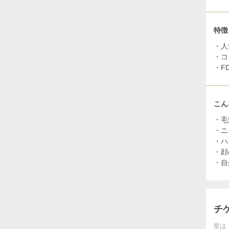
特徴
・人
・コ
・F
こん
・毛
・ニ
・ハ
・顔
・自
チ
星は