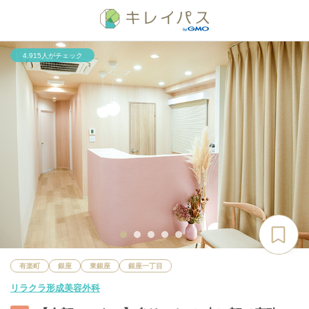
4,915人がチェック
有楽町
銀座
東銀座
銀座一丁目
リラクラ形成美容外科