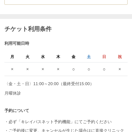
チケット利用条件
利用可能日時
月
火
水
木
金
土
日
祝
×
×
×
×
○
○
○
×
〈金・土・日〉11:00～20:00（最終受付15:00）
月曜休診
予約について
・必ず「キレイパスネット予約機能」にてご予約ください
・ご予約後に変更、キャンセルが生じた場合はに直接クリニック