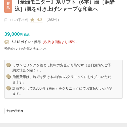
【全顔モニター】糸リフト（6本）顔［麻酔
新
規
込］/肌を引き上げシャープな印象へ
4.8
口コミの平均点
（363件）
39,000
円
税込
5,318
ポイント
獲得
（税抜き価格より
15%
）
獲得ポイントの計算方法は
こちら
カウンセリングを踏まえ施術の変更が可能です（当日施術でご予
約の場合を除く）。
施術費用は、施術を受ける場合のみクリニックにお支払いいただ
きます。
診察料として3,300円（税込）をクリニックにてお支払いいただき
ます。
土日の予約可