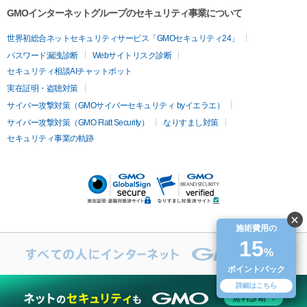
容内服
ゼオスキン
ララピール
リードファインリフト
肩こり注射
ドラッグデリバリー（ポテン
ハイドラジェントル
ルメッカ
ジェネシス
リジュラン
ラ
GMOインターネットグループのセキュリティ事業について
ツァ）
イムライト
Vビーム
シルファーム
スネコス
インモード
疲労回復・健康
世界初総合ネットセキュリティサービス「GMOセキュリティ24」
オリジオ
ミラノリピール
サーマジェン
リバースピール
パスワード漏洩診断
Webサイトリスク診断
プラセンタ注射
にんにく注射
オンダリフト
ジュベルック
ルビーフラクショナル
脂肪吸
セキュリティ相談AIチャットボット
引
VISIA肌診断
ボルニューマ
ソフウェーブ
モフィウス
実在証明・盗聴対策
医療脱毛
ザーフ
ジャルプロ
ノーリス
デンシティ
脇ボトックス
サイバー攻撃対策（GMOサイバーセキュリティ byイエラエ）
医療脱毛（VIO）
医療脱毛
サイバー攻撃対策（GMO Flatt Security）
なりすまし対策
IPL
エラボトックス
肩ボトックス
リベルサス
イソトレチ
セキュリティ事業の軌跡
その他
ノイン
ピコトーニング
ピーリング
二重埋没
アートメイク
ガミースマイル治療
オフィスホワイト
ニング
ピアス穴あけ
施術費用の
15
%
ポイントバック
詳細はこちら
無料診断