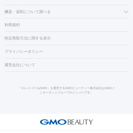
フラクショナルレーザー
ピコフラクショナルレーザー
ダーマペ
脱毛（脇）
にんにく注射
ピアス穴あけ
AGA
医療脱毛
ン
機器・薬剤について調べる
ハイドラフェイシャル
ベルベットスキン
ポテンツァ
美
（胸）
ほくろ・いぼ切除
レーザー治療（ほくろ・いぼ除去）
容内服
イソトレチノイン
タトゥー除去
医療痩身
傷跡治療
医療脱毛（おなか）
疲
利用規約
薬剤
労回復点滴・疲労回復注射
くま治療
切開施術
デリケートゾー
リジェノックス
クレヴィエル
ファットインパクト
ヒアルロニ
ほくろ・いぼ
ンケア
ホワイトニング
わきが治療
カベリン
隆鼻術
医療
特定商取引法に関する表示
ダーゼ
サリチル酸マクロゴールピーリング
ボライト
幹細胞培
CO2レーザー
脱毛（お尻）
ショッピングリフト
ガミースマイル治療
レーザ
養上清液
リジュラン
ジュベルック
プライバシーポリシー
ー治療（しみ・くすみ）
水光注射（しみ・くすみ）
RF治療
レ
小顔・フェイスライン
ーザー治療（毛穴・ニキビ跡）
涙袋ヒアルロン酸
顎ヒアルロン
機器
運営会社について
HIFU（ハイフ）
糸リフト
ショッピングリフト
オンダリフト
酸
唇ヒアルロン酸注射
水光注射（毛穴・ニキビ跡）
鼻ヒアル
ルメッカ
プラズマシャワー
ウルトラセルQプラス
BBL光治
ロン酸注射
医療脱毛（うなじ）
ヒアルロン酸注射（豊胸）
レ
痩身・ダイエット
療
メディオスター
ジェネシス
ウルトラアクセント
ウルト
ーザー治療（黒ずみ）
医療脱毛（指）
ダイエット点滴・ ダイエ
脂肪溶解注射
BNLS・BNLS neo
カベリン
輪郭注射（MLM）
「キレイパス byGMO」を運営するGMOビューティー株式会社はGMOイ
ラフォーマー（ウルトラフォーマーⅢ）
サーマクール
イントラ
ンターネットグループのメンバーです。
ット注射
レーザーピーリング
レーザー治療（しみスポット照
脂肪冷却
リベルサス
ウゴービ
セル
イントラジェン
QスイッチYAGレーザー
Qスイッチルビ
射）
ベルベットスキン
レーザー治療（赤み改善）
マイクロボ
ーレーザー
ヴァンキッシュ
ミラドライ
フォトRF
アビクリ
美肌
トックス（ボトックスリフト）
クリーニング
GLP-1
セラミッ
ア
ウルセラ
ボルニューマ
美容点滴
美容注射
ケミカルピーリング
マッサージピール
ク治療
医療脱毛（ヒゲ）
ポテンツァ
トラネキサム酸
ジェ
イオン導入
エレクトロポレーション
レーザーピーリング
美
その他
ントルマックスプロ
イボ取り
シミ取り
シミ取り（皮膚科）