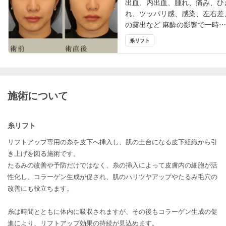
出血、内出血、腫れ、痛み、ひ
れ、ツッパリ感、感染、左右差
の露出など 麻酔の影響で一時⋯
糸リフト
施術について
糸リフト
リフトアップ専用の糸を皮下へ挿入し、肌の土台になる皮下組織から引
き上げを図る施術です。
たるみの改善や予防だけではなく、糸の挿入によって皮膚内の細胞が活
性化し、コラーゲン生成が促され、肌のハリツヤアップやたるみ毛穴の
改善にも役立ちます。
糸は時間とともに体内に吸収されますが、その後もコラーゲン生成の促
進により、リフトアップ効果の持続が見込めます。