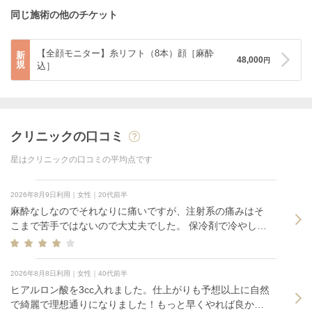
同じ施術の他のチケット
【全顔モニター】糸リフト（8本）顔［麻酔
新
48,000
円
規
込］
クリニックの口コミ
星はクリニックの口コミの平均点です
2026年8月9日利用｜女性｜20代前半
麻酔なしなのでそれなりに痛いですが、注射系の痛みはそ
こまで苦手ではないので大丈夫でした。 保冷剤で冷やして
もらえます。 カウセはありますが、サラッと伝える程度で
すぐ施術です。すぐにほぼ全箇所に注入され、一緒に微調
整していく感じでした。
2026年8月8日利用｜女性｜40代前半
ヒアルロン酸を3cc入れました。仕上がりも予想以上に自然
で綺麗で理想通りになりました！もっと早くやれば良かっ