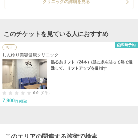
クリニックの詳細を見る
このチケットを見ている人におすすめ
即時予約
町田
しんゆり美容健康クリニック
貼る糸リフト（24本）/肌に糸を貼って熱で浸
透して、リフトアップを目指す
0.0
（0件）
7,900
円
(税込)
このエリアの関連する施術で検索