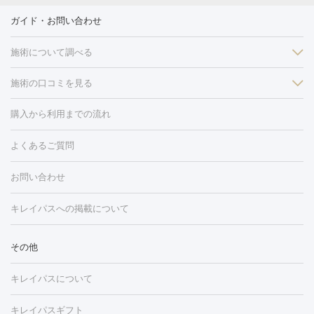
ガイド・お問い合わせ
施術について調べる
施術の口コミを見る
美白
白玉点滴・白玉注射
高濃度ビタミンC点滴
美容内服
フォトフェイシャルM22
フラクショナルレーザー
レーザートーニ
購入から利用までの流れ
ング
ケミカルピーリング
プラセンタ注射
イオン導入
しみ・そばかす・肝斑
よくあるご質問
HIFU（ハイフ）
白玉点滴・白玉注射
高濃度ビタミンC点滴
フォトフェイシャル
レーザートーニング
ピコレーザートーニン
糸リフト
ボトックス
ボツリヌストキシン
エレクトロポレー
グ
フォトシルクプラス
美容内服
ルビーフラクショナル
お問い合わせ
ション
ダーマペン
ピコフラクショナルレーザー
ピコレーザー
トーニング
ハイドラフェイシャル
マッサージピール
脂肪溶解
キレイパスへの掲載について
しわ・たるみ
注射
美容点滴・美容注射
フォトRF
PRP皮膚再生療法
脂肪
ヒアルロン酸注射
ボトックス注射
ボツリヌストキシン注射
水
冷却
医療脱毛（顔）
医療脱毛（全身）
医療脱毛（あし）
その他
光注射
PRP皮膚再生療法
RF治療（テノール）
スネコス注射
医療脱毛（VIO）
水光注射（ハリ・美肌）
レーザー治療（ハ
美容内服
キレイパスについて
リ・美肌）
光治療（フォトフェイシャルなど）
アートメイク
毛穴・ニキビ跡
BNLS
二重埋没
医療脱毛（背中）
医療脱毛（うで）
医療
キレイパスギフト