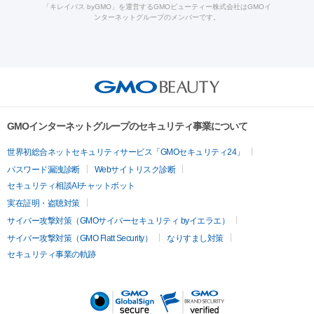
ーザー治療（黒ずみ）
医療脱毛（指）
ダイエット点滴・ ダイエ
脂肪溶解注射
BNLS・BNLS neo
カベリン
輪郭注射（MLM）
「キレイパス byGMO」を運営するGMOビューティー株式会社はGMOイ
ラフォーマー（ウルトラフォーマーⅢ）
サーマクール
イントラ
ンターネットグループのメンバーです。
ット注射
レーザーピーリング
レーザー治療（しみスポット照
脂肪冷却
リベルサス
ウゴービ
セル
イントラジェン
QスイッチYAGレーザー
Qスイッチルビ
射）
ベルベットスキン
レーザー治療（赤み改善）
マイクロボ
ーレーザー
ヴァンキッシュ
ミラドライ
フォトRF
アビクリ
美肌
トックス（ボトックスリフト）
クリーニング
GLP-1
セラミッ
ア
ウルセラ
ボルニューマ
美容点滴
美容注射
ケミカルピーリング
マッサージピール
ク治療
医療脱毛（ヒゲ）
ポテンツァ
トラネキサム酸
ジェ
イオン導入
エレクトロポレーション
レーザーピーリング
美
その他
ントルマックスプロ
イボ取り
シミ取り
シミ取り（皮膚科）
容内服
ゼオスキン
ララピール
リードファインリフト
肩こり注射
ドラッグデリバリー（ポテン
ハイドラジェントル
ルメッカ
ジェネシス
リジュラン
ラ
GMOインターネットグループのセキュリティ事業について
ツァ）
イムライト
Vビーム
シルファーム
スネコス
インモード
疲労回復・健康
世界初総合ネットセキュリティサービス「GMOセキュリティ24」
オリジオ
ミラノリピール
サーマジェン
リバースピール
パスワード漏洩診断
Webサイトリスク診断
プラセンタ注射
にんにく注射
オンダリフト
ジュベルック
ルビーフラクショナル
脂肪吸
セキュリティ相談AIチャットボット
引
VISIA肌診断
ボルニューマ
ソフウェーブ
モフィウス
実在証明・盗聴対策
医療脱毛
ザーフ
ジャルプロ
ノーリス
デンシティ
脇ボトックス
サイバー攻撃対策（GMOサイバーセキュリティ byイエラエ）
医療脱毛（VIO）
医療脱毛
サイバー攻撃対策（GMO Flatt Security）
なりすまし対策
IPL
エラボトックス
肩ボトックス
リベルサス
イソトレチ
セキュリティ事業の軌跡
その他
ノイン
ピコトーニング
ピーリング
二重埋没
アートメイク
ガミースマイル治療
オフィスホワイト
ニング
ピアス穴あけ