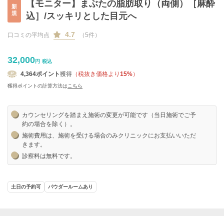
【モニター】まぶたの脂肪取り（両側）［麻酔
新
規
込］/スッキリとした目元へ
4.7
口コミの平均点
（5件）
32,000
円
税込
4,364
ポイント
獲得
（税抜き価格より
15%
）
獲得ポイントの計算方法は
こちら
カウンセリングを踏まえ施術の変更が可能です（当日施術でご予
約の場合を除く）。
施術費用は、施術を受ける場合のみクリニックにお支払いいただ
きます。
診察料は無料です。
土日の予約可
パウダールームあり