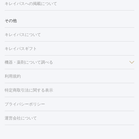
トーニング
ハイドラフェイシャル
マッサージピール
脂肪溶解
キレイパスへの掲載について
しわ・たるみ
注射
美容点滴・美容注射
フォトRF
PRP皮膚再生療法
脂肪
ヒアルロン酸注射
ボトックス注射
ボツリヌストキシン注射
水
冷却
医療脱毛（顔）
医療脱毛（全身）
医療脱毛（あし）
その他
光注射
PRP皮膚再生療法
RF治療（テノール）
スネコス注射
医療脱毛（VIO）
水光注射（ハリ・美肌）
レーザー治療（ハ
美容内服
キレイパスについて
リ・美肌）
光治療（フォトフェイシャルなど）
アートメイク
毛穴・ニキビ跡
BNLS
二重埋没
医療脱毛（背中）
医療脱毛（うで）
医療
キレイパスギフト
フラクショナルレーザー
ピコフラクショナルレーザー
ダーマペ
脱毛（脇）
にんにく注射
ピアス穴あけ
AGA
医療脱毛
ン
機器・薬剤について調べる
ハイドラフェイシャル
ベルベットスキン
ポテンツァ
美
（胸）
ほくろ・いぼ切除
レーザー治療（ほくろ・いぼ除去）
容内服
イソトレチノイン
タトゥー除去
医療痩身
傷跡治療
医療脱毛（おなか）
疲
利用規約
薬剤
労回復点滴・疲労回復注射
くま治療
切開施術
デリケートゾー
リジェノックス
クレヴィエル
ファットインパクト
ヒアルロニ
ほくろ・いぼ
ンケア
ホワイトニング
わきが治療
カベリン
隆鼻術
医療
特定商取引法に関する表示
ダーゼ
サリチル酸マクロゴールピーリング
ボライト
幹細胞培
CO2レーザー
脱毛（お尻）
ショッピングリフト
ガミースマイル治療
レーザ
養上清液
リジュラン
ジュベルック
プライバシーポリシー
ー治療（しみ・くすみ）
水光注射（しみ・くすみ）
RF治療
レ
小顔・フェイスライン
ーザー治療（毛穴・ニキビ跡）
涙袋ヒアルロン酸
顎ヒアルロン
機器
運営会社について
HIFU（ハイフ）
糸リフト
ショッピングリフト
オンダリフト
酸
唇ヒアルロン酸注射
水光注射（毛穴・ニキビ跡）
鼻ヒアル
ルメッカ
プラズマシャワー
ウルトラセルQプラス
BBL光治
ロン酸注射
医療脱毛（うなじ）
ヒアルロン酸注射（豊胸）
レ
痩身・ダイエット
療
メディオスター
ジェネシス
ウルトラアクセント
ウルト