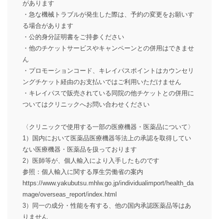
があります
・急な機械トラブルが発生した際は、予約の変更をお願いす
る場合があります
・公的身分証明書をご持参ください
・他のチケットサービスやキャンペーンとの併用はできませ
ん
・プロモーションコード、キレイパスポイントはカウンセリ
ングチケット経由のお支払いではご利用いただけません
・キレイパスで販売されている同院の他チケットとの併用に
ついてはクリニックへお問い合わせください
〈クリニックで使用する一部の医療機器・医薬品について〉
1）国内において医薬品医療機器等法上の承認を取得してい
ない医療機器・医薬品を扱っております
2）医師等が、個人輸入により入手したものです
参照：個人輸入に関する厚生労働省の案内
https://www.yakubutsu.mhlw.go.jp/individualimport/health_da
mage/overseas_report/index.html
3）同一の成分・性能を有する、他の国内承認医薬品等はあ
りません