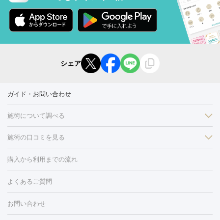
シェア
ガイド・お問い合わせ
施術について調べる
施術の口コミを見る
美白
白玉点滴・白玉注射
高濃度ビタミンC点滴
美容内服
フォトフェイシャルM22
フラクショナルレーザー
レーザートーニ
購入から利用までの流れ
ング
ケミカルピーリング
プラセンタ注射
イオン導入
しみ・そばかす・肝斑
よくあるご質問
HIFU（ハイフ）
白玉点滴・白玉注射
高濃度ビタミンC点滴
フォトフェイシャル
レーザートーニング
ピコレーザートーニン
糸リフト
ボトックス
ボツリヌストキシン
エレクトロポレー
グ
フォトシルクプラス
美容内服
ルビーフラクショナル
お問い合わせ
ション
ダーマペン
ピコフラクショナルレーザー
ピコレーザー