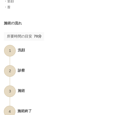
・全顔
・首
施術の流れ
所要時間の目安
70分
洗顔
1
診察
2
施術
3
施術終了
4