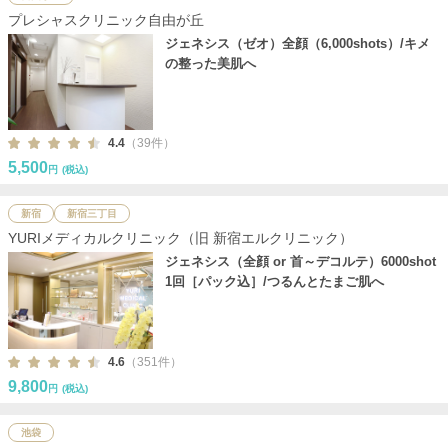
プレシャスクリニック自由が丘
ジェネシス（ゼオ）全顔（6,000shots）/キメ
の整った美肌へ
4.4
（39件）
5,500
円
(税込)
新宿
新宿三丁目
YURIメディカルクリニック（旧 新宿エルクリニック）
ジェネシス（全顔 or 首～デコルテ）6000shot
1回［パック込］/つるんとたまご肌へ
4.6
（351件）
9,800
円
(税込)
池袋