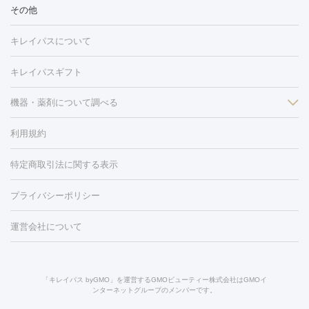
冷却
医療脱毛（顔）
医療脱毛（全身）
医療脱毛（あし）
その他
光注射
PRP皮膚再生療法
RF治療（テノール）
スネコス注射
医療脱毛（VIO）
水光注射（ハリ・美肌）
レーザー治療（ハ
美容内服
キレイパスについて
リ・美肌）
光治療（フォトフェイシャルなど）
アートメイク
毛穴・ニキビ跡
BNLS
二重埋没
医療脱毛（背中）
医療脱毛（うで）
医療
キレイパスギフト
フラクショナルレーザー
ピコフラクショナルレーザー
ダーマペ
脱毛（脇）
にんにく注射
ピアス穴あけ
AGA
医療脱毛
ン
機器・薬剤について調べる
ハイドラフェイシャル
ベルベットスキン
ポテンツァ
美
（胸）
ほくろ・いぼ切除
レーザー治療（ほくろ・いぼ除去）
容内服
イソトレチノイン
タトゥー除去
医療痩身
傷跡治療
医療脱毛（おなか）
疲
利用規約
薬剤
労回復点滴・疲労回復注射
くま治療
切開施術
デリケートゾー
リジェノックス
クレヴィエル
ファットインパクト
ヒアルロニ
ほくろ・いぼ
ンケア
ホワイトニング
わきが治療
カベリン
隆鼻術
医療
特定商取引法に関する表示
ダーゼ
サリチル酸マクロゴールピーリング
ボライト
幹細胞培
CO2レーザー
脱毛（お尻）
ショッピングリフト
ガミースマイル治療
レーザ
養上清液
リジュラン
ジュベルック
プライバシーポリシー
ー治療（しみ・くすみ）
水光注射（しみ・くすみ）
RF治療
レ
小顔・フェイスライン
ーザー治療（毛穴・ニキビ跡）
涙袋ヒアルロン酸
顎ヒアルロン
機器
運営会社について
HIFU（ハイフ）
糸リフト
ショッピングリフト
オンダリフト
酸
唇ヒアルロン酸注射
水光注射（毛穴・ニキビ跡）
鼻ヒアル
ルメッカ
プラズマシャワー
ウルトラセルQプラス
BBL光治
ロン酸注射
医療脱毛（うなじ）
ヒアルロン酸注射（豊胸）
レ
痩身・ダイエット
療
メディオスター
ジェネシス
ウルトラアクセント
ウルト
ーザー治療（黒ずみ）
医療脱毛（指）
ダイエット点滴・ ダイエ
脂肪溶解注射
BNLS・BNLS neo
カベリン
輪郭注射（MLM）
「キレイパス byGMO」を運営するGMOビューティー株式会社はGMOイ
ラフォーマー（ウルトラフォーマーⅢ）
サーマクール
イントラ
ンターネットグループのメンバーです。
ット注射
レーザーピーリング
レーザー治療（しみスポット照
脂肪冷却
リベルサス
ウゴービ
セル
イントラジェン
QスイッチYAGレーザー
Qスイッチルビ