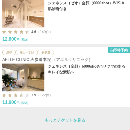
ジェネシス（ゼオ）全顔（6000shot）/VISIA
肌診断付き
4.6
（149件）
12,800
円
(税込)
即時予約
渋谷
青山一丁目
表参道
AELLE CLINIC 表参道本院 （アエルクリニック）
ジェネシス（全顔）6000shot/ハリツヤのある
キレイな素肌へ
3.9
（122件）
11,000
円
(税込)
もっとチケットを見る