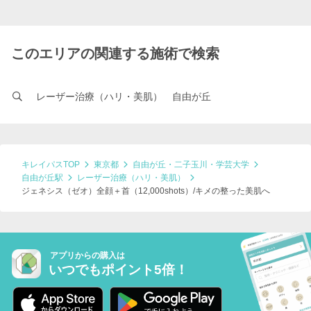
このエリアの関連する施術で検索
レーザー治療（ハリ・美肌） 自由が丘
キレイパスTOP
東京都
自由が丘・二子玉川・学芸大学
自由が丘駅
レーザー治療（ハリ・美肌）
ジェネシス（ゼオ）全顔＋首（12,000shots）/キメの整った美肌へ
アプリからの購入は
いつでもポイント5倍！