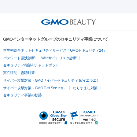
射）
ベルベットスキン
レーザー治療（赤み改善）
マイクロボ
ーレーザー
ヴァンキッシュ
ミラドライ
フォトRF
アビクリ
美肌
トックス（ボトックスリフト）
クリーニング
GLP-1
セラミッ
ア
ウルセラ
ボルニューマ
美容点滴
美容注射
ケミカルピーリング
マッサージピール
ク治療
医療脱毛（ヒゲ）
ポテンツァ
トラネキサム酸
ジェ
イオン導入
エレクトロポレーション
レーザーピーリング
美
その他
ントルマックスプロ
イボ取り
シミ取り
シミ取り（皮膚科）
容内服
ゼオスキン
ララピール
リードファインリフト
肩こり注射
ドラッグデリバリー（ポテン
ハイドラジェントル
ルメッカ
ジェネシス
リジュラン
ラ
GMOインターネットグループのセキュリティ事業について
ツァ）
イムライト
Vビーム
シルファーム
スネコス
インモード
疲労回復・健康
世界初総合ネットセキュリティサービス「GMOセキュリティ24」
オリジオ
ミラノリピール
サーマジェン
リバースピール
パスワード漏洩診断
Webサイトリスク診断
プラセンタ注射
にんにく注射
オンダリフト
ジュベルック
ルビーフラクショナル
脂肪吸
セキュリティ相談AIチャットボット
引
VISIA肌診断
ボルニューマ
ソフウェーブ
モフィウス
実在証明・盗聴対策
医療脱毛
ザーフ
ジャルプロ
ノーリス
デンシティ
脇ボトックス
サイバー攻撃対策（GMOサイバーセキュリティ byイエラエ）
医療脱毛（VIO）
医療脱毛
サイバー攻撃対策（GMO Flatt Security）
なりすまし対策
IPL
エラボトックス
肩ボトックス
リベルサス
イソトレチ
セキュリティ事業の軌跡
その他
ノイン
ピコトーニング
ピーリング
二重埋没
アートメイク
ガミースマイル治療
オフィスホワイト
ニング
ピアス穴あけ