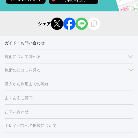
シェア
ガイド・お問い合わせ
施術について調べる
施術の口コミを見る
美白
白玉点滴・白玉注射
高濃度ビタミンC点滴
美容内服
フォトフェイシャルM22
フラクショナルレーザー
レーザートーニ
購入から利用までの流れ
ング
ケミカルピーリング
プラセンタ注射
イオン導入
しみ・そばかす・肝斑
よくあるご質問
HIFU（ハイフ）
白玉点滴・白玉注射
高濃度ビタミンC点滴
フォトフェイシャル
レーザートーニング
ピコレーザートーニン
糸リフト
ボトックス
ボツリヌストキシン
エレクトロポレー
グ
フォトシルクプラス
美容内服
ルビーフラクショナル
お問い合わせ
ション
ダーマペン
ピコフラクショナルレーザー
ピコレーザー
トーニング
ハイドラフェイシャル
マッサージピール
脂肪溶解
キレイパスへの掲載について
しわ・たるみ
注射
美容点滴・美容注射
フォトRF
PRP皮膚再生療法
脂肪
ヒアルロン酸注射
ボトックス注射
ボツリヌストキシン注射
水