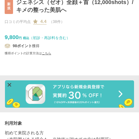
ジェネシス（ゼオ）全顔＋首（12,000shots）/
新
規
キメの整った美肌へ
4.4
口コミの平均点
（38件）
9,800
（初診・再診料を含む）
円
税込
98
ポイント
獲得
獲得ポイントの計算方法は
こちら
利用対象
初めて来院される方