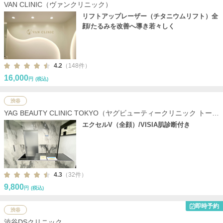
VAN CLINIC（ヴァンクリニック）
リフトアップレーザー（チタニウムリフト）全
顔/たるみを改善へ導き若々しく
4.2
（148件）
16,000
円
(税込)
渋谷
YAG BEAUTY CLINIC TOKYO（ヤグビューティークリニック トーキ
ョー）
エクセルV（全顔）/VISIA肌診断付き
4.3
（32件）
9,800
円
(税込)
即時予約
渋谷
渋谷DSクリニック