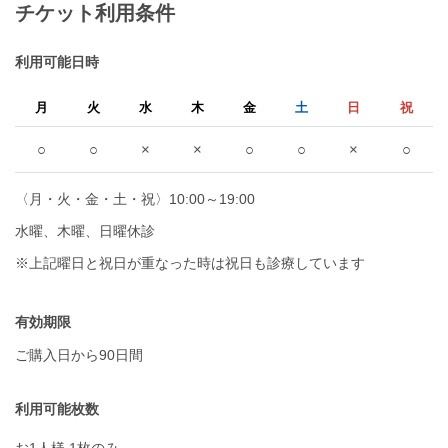
チケット利用条件
利用可能日時
月
火
水
木
金
土
日
祝
○
○
×
×
○
○
×
○
〈月・火・金・土・祝〉10:00～19:00
水曜、木曜、日曜休診
※上記曜日と祝日が重なった時は祝日も診療しています
有効期限
ご購入日から90日間
利用可能枚数
お1人様 1枚のみ