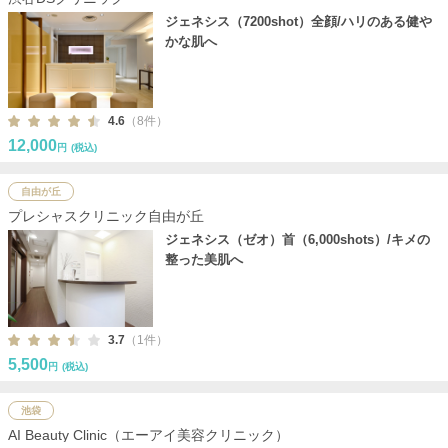
ジェネシス（7200shot）全顔/ハリのある健や
かな肌へ
4.6
（8件）
12,000
円
(税込)
自由が丘
プレシャスクリニック自由が丘
ジェネシス（ゼオ）首（6,000shots）/キメの
整った美肌へ
3.7
（1件）
5,500
円
(税込)
池袋
AI Beauty Clinic（エーアイ美容クリニック）