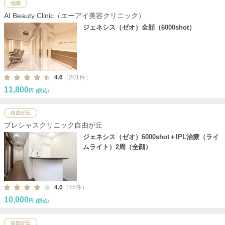
池袋
AI Beauty Clinic（エーアイ美容クリニック）
ジェネシス（ゼオ）全顔（6000shot）
4.6
（201件）
11,800
円
(税込)
自由が丘
プレシャスクリニック自由が丘
ジェネシス（ゼオ）6000shot＋IPL治療（ライ
ムライト）2周（全顔）
4.0
（45件）
10,000
円
(税込)
自由が丘