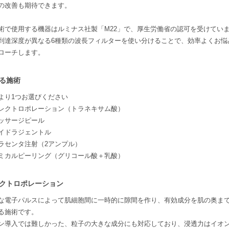
の改善も期待できます。
術で使用する機器はルミナス社製「M22」で、厚生労働省の認可を受けてい
到達深度が異なる6種類の波長フィルターを使い分けることで、効率よくお悩
ローチします。
る施術
より1つお選びください
レクトロポレーション（トラネキサム酸）
ッサージピール
イドラジェントル
ラセンタ注射（2アンプル）
ミカルピーリング（グリコール酸＋乳酸）
クトロポレーション
な電子パルスによって肌細胞間に一時的に隙間を作り、有効成分を肌の奥ま
る施術です。
ン導入では難しかった、粒子の大きな成分にも対応しており、浸透力はイオ