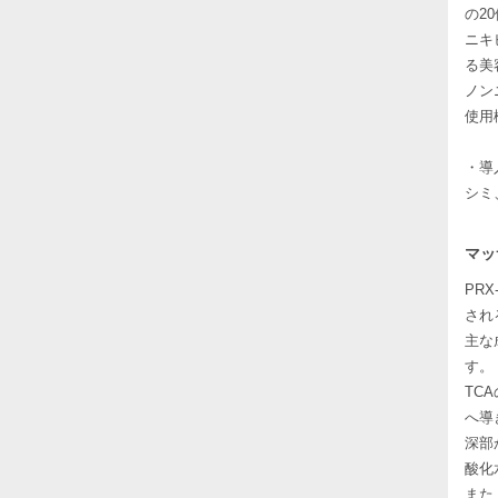
の2
ニキ
る美
ノン
使用
・導
シミ
マッ
PR
され
主な
す。
TC
へ導
深部
酸化
また