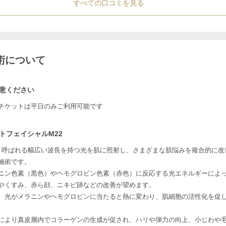
すべての口コミを見る
術について
意ください
チケットは平日のみご利用可能です
トフェイシャルM22
Lと呼ばれる幅広い波長を持つ光を肌に照射し、さまざまな肌悩みを複合的に改
施術です。
ニン色素（黒色）やヘモグロビン色素（赤色）に反応する光エネルギーによ
やくすみ、赤ら顔、ニキビ跡などの改善が望めます。
、光がメラニンやヘモグロビンに当たると熱に変わり、肌細胞の活性化を促
により真皮層内でコラーゲンの生成が促され、ハリや弾力の向上、小じわや