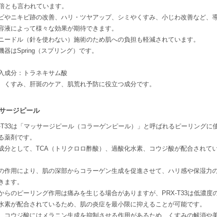
0倍とも言われています。
ビやニキビ跡の改善、ハリ・ツヤアップ、シミやくすみ、小じわ改善など、
容液によって様々な効果が期待できます。
ニードル（針を使わない）施術のため肌への負担も軽減されています。
機器はSpring（スプリング）です。
入成分：トラネキサム酸
、くすみ、肝斑のケア、肌荒れ予防に役立つ成分です。
サージピール
X-T33は「マッサージピール（コラーゲンピール）」と呼ばれるピーリングに
る薬剤です。
成分として、TCA（トリクロロ酢酸）、過酸化水素、コウジ酸が配合されて
Aの作用により、肌の深部からコラーゲン生成を促進させて、ハリ感や保湿力
きます。
からのピーリング作用は痛みを生じる場合がありますが、PRX-T33は低濃度
水素が配合されているため、肌の炎症を最小限に抑えることが可能です。
、コウジ酸にはメラニン生成を抑制させる作用があるため、くすみの解消や