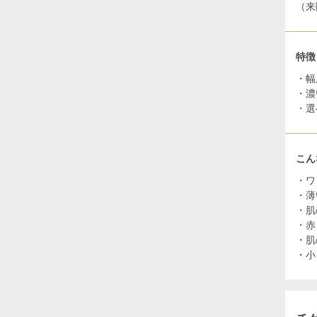
（来
特徴
・幅
・濃
・選
こん
・ワ
・薄
・肌
・赤
・肌
・小