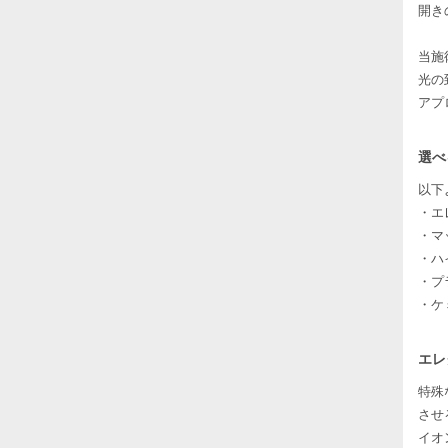
開き
当施
光の
アプ
選べ
以下
・エ
・マ
・ハ
・プ
・ケ
エレ
特殊
させ
イオ