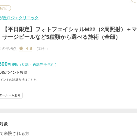
由が丘
が丘ロジエクリニック
【平日限定】フォトフェイシャルM22（2周照射）＋
サージピールなど5種類から選べる施術（全顔）
4.8
ミの平均点
（12件）
500
（初診・再診料を含む）
円
税込
145
ポイント
獲得
ポイントの計算方法は
こちら
ダールームあり
対象
て来院される方