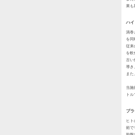
果も
ハイ
渦巻
を同
従来
を軟
古い
導き
また
当施
トル
プラ
ヒト
術で
胎盤