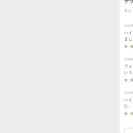
チ
星は
202
ハイ
まし
余計
202
フォ
いう
った
フォ
があ
202
くれ
ハイ
でき
た。
しないので安心
の、
の部
があ
の参
大変