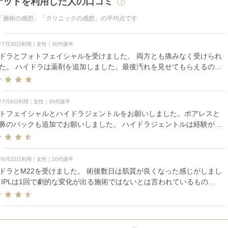
ケットを利用した人の口コミ
「施術の感想」「クリニックの感想」の平均点です
6年7月30日利用｜女性｜30代後半
ドラとフォトフェイシャルを受けました。 両方とも痛みなく受けられ
た。 ハイドラは薬剤を追加しました。最後汚れを見せてもらえるので
すっきり感があり、満足でした！
6年7月6日利用｜女性｜30代後半
トフェイシャルとハイドラジェントルをお願いしました。ポアレスと
鼻のパックも追加でお願いしました。 ハイドラジェントルは経験があ
ので、痛みは全く無く、気持ち良いぐらいで施術を受けられました。
トフェイシャルは皮膚が薄いところはピクっとしてしまう強めの痛み
りましたがなんとか耐えました。1周目と2周目でフィルターを変えて
6年6月22日利用｜女性｜20代後半
るのですが、そのフィルターも事前のカウンセリングで決めることが
ドラとM22を受けました。 術後数日は肌質が良くなった感じがしまし
ます。 追加のパックなども良心的な価格で、高い方を勧められたりも
 IPLは1回で劇的な変化が出る施術ではないとは言われているもの
です。 先生も短時間ですが的確に肌を見てくれて、肌のこ
出力をしっかりあげてくださったおかげでシミに反応が出ている実感
分にはこういう施術がオススメだよとアドバイスしてくれるので次回
ります。フィルター選びの際もとても親身になって聞いてくださり、
考になります。
満足のいく施術でした。