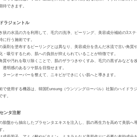
期待できます。
ドラジェントル
き状の水流の力を利用して、毛穴の洗浄、ピーリング、美容成分補給の3ステ
時に行う施術です。
の薬剤を塗布するピーリングとは異なり、美容成分を含んだ水流で古い角質
化・吸引するため、肌への負担が抑えられていることが特徴です。
角質や汚れを取り除くことで、肌のザラつきやくすみ、毛穴の黒ずみなどを
、透明感のあるツヤ肌を目指せます。
、ターンオーバーを整えて、ニキビができにくい肌へと導きます。
術で使用する機器は、韓国Eunsung（ウンソングローバル）社製のハイドラ
です。
センタ注射
の胎盤から抽出したプラセンタエキスを注入し、肌の再生力を高めて美肌へ
す。
は成長因子、アミノ酸やビタミン、ミネラルなど美肌作りに必要な有効成分