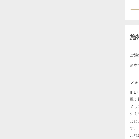
施
ご注
※本
フォ
IP
導く
メラ
シミ
また
す。
これ