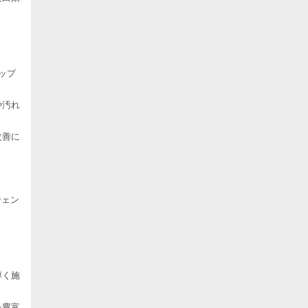
ップ
や汚れ
改善に
ジェン
導く施
を豊富