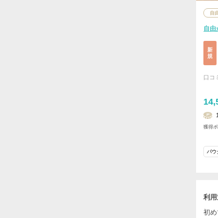
自
自由
新
規
口コ
14,
獲得
パウ
利用
初め