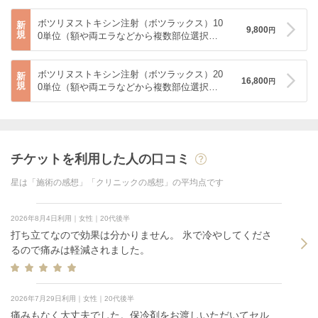
ボツリヌストキシン注射（ボツラックス）10
新
9,800
円
規
0単位（額や両エラなどから複数部位選択
可）
ボツリヌストキシン注射（ボツラックス）20
新
16,800
円
規
0単位（額や両エラなどから複数部位選択
可）
チケットを利用した人の口コミ
星は「施術の感想」「クリニックの感想」の平均点です
2026年8月4日利用｜女性｜20代後半
打ち立てなので効果は分かりません。 氷で冷やしてくださ
るので痛みは軽減されました。
2026年7月29日利用｜女性｜20代後半
痛みもなく大丈夫でした。保冷剤をお渡しいただいてセル