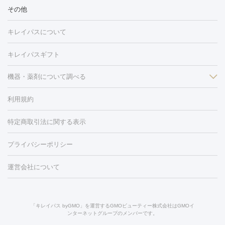
冷却
医療脱毛（顔）
医療脱毛（全身）
医療脱毛（あし）
その他
光注射
PRP皮膚再生療法
RF治療（テノール）
スネコス注射
医療脱毛（VIO）
水光注射（ハリ・美肌）
レーザー治療（ハ
美容内服
キレイパスについて
リ・美肌）
光治療（フォトフェイシャルなど）
アートメイク
毛穴・ニキビ跡
BNLS
二重埋没
医療脱毛（背中）
医療脱毛（うで）
医療
キレイパスギフト
フラクショナルレーザー
ピコフラクショナルレーザー
ダーマペ
脱毛（脇）
にんにく注射
ピアス穴あけ
AGA
医療脱毛
ン
機器・薬剤について調べる
ハイドラフェイシャル
ベルベットスキン
ポテンツァ
美
（胸）
ほくろ・いぼ切除
レーザー治療（ほくろ・いぼ除去）
容内服
タトゥー除去
医療痩身
傷跡治療
医療脱毛（おなか）
疲
利用規約
薬剤
労回復点滴・疲労回復注射
くま治療
切開施術
デリケートゾー
リジェノックス
クレヴィエル
ファットインパクト
ヒアルロニ
ほくろ・いぼ
ンケア
ホワイトニング
わきが治療
カベリン
隆鼻術
医療
特定商取引法に関する表示
ダーゼ
サリチル酸マクロゴールピーリング
ボライト
幹細胞培
CO2レーザー
脱毛（お尻）
ショッピングリフト
ガミースマイル治療
レーザ
養上清液
プライバシーポリシー
ー治療（しみ・くすみ）
水光注射（しみ・くすみ）
RF治療
レ
小顔・フェイスライン
ーザー治療（毛穴・ニキビ跡）
涙袋ヒアルロン酸
顎ヒアルロン
機器
運営会社について
HIFU（ハイフ）
糸リフト
ショッピングリフト
酸
唇ヒアルロン酸注射
水光注射（毛穴・ニキビ跡）
鼻ヒアル
ルメッカ
プラズマシャワー
ウルトラセルQプラス
BBL光治
ロン酸注射
医療脱毛（うなじ）
ヒアルロン酸注射（豊胸）
レ
痩身・ダイエット
療
メディオスター
ジェネシス
ウルトラアクセント
ウルト
ーザー治療（黒ずみ）
医療脱毛（指）
ダイエット点滴・ ダイエ
脂肪溶解注射
BNLS・BNLS neo
カベリン
輪郭注射（MLM）
「キレイパス byGMO」を運営するGMOビューティー株式会社はGMOイ
ラフォーマー（ウルトラフォーマーⅢ）
サーマクール
イントラ
ンターネットグループのメンバーです。
ット注射
レーザーピーリング
レーザー治療（しみスポット照
脂肪冷却
セル
イントラジェン
QスイッチYAGレーザー
Qスイッチルビ