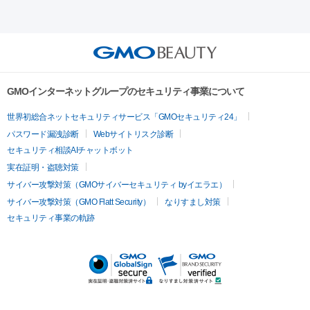
射）
ベルベットスキン
レーザー治療（赤み改善）
マイクロボ
ーレーザー
ヴァンキッシュ
ミラドライ
フォトRF
美肌
トックス（ボトックスリフト）
クリーニング
GLP-1
セラミッ
美容点滴
美容注射
ケミカルピーリング
マッサージピール
その他
ク治療
医療脱毛（ヒゲ）
ポテンツァ
トラネキサム酸
ジェ
イオン導入
エレクトロポレーション
レーザーピーリング
美
リードファインリフト
肩こり注射
ドラッグデリバリー（ポテン
ントルマックスプロ
イボ取り
シミ取り
シミ取り（皮膚科）
容内服
ツァ）
ハイドラジェントル
ルメッカ
ジェネシス
リジュラン
ラ
GMOインターネットグループのセキュリティ事業について
イムライト
Vビーム
シルファーム
スネコス
インモード
疲労回復・健康
世界初総合ネットセキュリティサービス「GMOセキュリティ24」
オリジオ
ミラノリピール
サーマジェン
リバースピール
パスワード漏洩診断
Webサイトリスク診断
プラセンタ注射
にんにく注射
オンダリフト
ジュベルック
ルビーフラクショナル
脂肪吸
セキュリティ相談AIチャットボット
引
VISIA肌診断
ボルニューマ
ソフウェーブ
モフィウス
実在証明・盗聴対策
医療脱毛
ザーフ
ジャルプロ
ノーリス
デンシティ
脇ボトックス
サイバー攻撃対策（GMOサイバーセキュリティ byイエラエ）
医療脱毛（VIO）
医療脱毛
サイバー攻撃対策（GMO Flatt Security）
なりすまし対策
IPL
エラボトックス
肩ボトックス
リベルサス
イソトレチ
セキュリティ事業の軌跡
その他
ノイン
ピコトーニング
ピーリング
二重埋没
アートメイク
ガミースマイル治療
オフィスホワイト
ニング
ピアス穴あけ