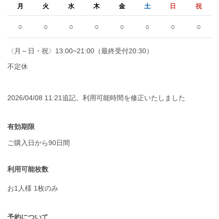
月
火
水
木
金
土
日
祝
○
○
○
○
○
○
○
○
〈月～日・祝〉13:00~21:00（最終受付20:30）
不定休
2026/04/08 11:21追記。利用可能時間を修正いたしました
有効期限
ご購入日から90日間
利用可能枚数
お1人様 1枚のみ
予約について