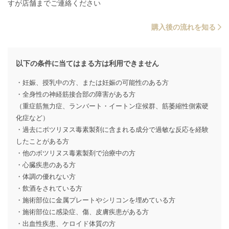
すが店舗までご連絡ください
購入後の流れを知る
以下の条件に当てはまる方は利用できません
・妊娠、授乳中の方、または妊娠の可能性のある方
・全身性の神経筋接合部の障害がある方
（重症筋無力症、ランバート・イートン症候群、筋萎縮性側索硬
化症など）
・過去にボツリヌス毒素製剤に含まれる成分で過敏な反応を経験
したことがある方
・他のボツリヌス毒素製剤で治療中の方
・心臓疾患のある方
・体調の優れない方
・飲酒をされている方
・施術部位に金属プレートやシリコンを埋めている方
・施術部位に感染症、傷、皮膚疾患がある方
・出血性疾患、ケロイド体質の方