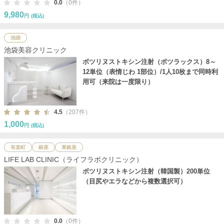
0.0
（0件）
9,980
円
(税込)
池袋
池袋美容クリニック
ボツリヌストキシン注射（ボツラックス）8～
12単位（表情じわ 1部位）/1人10枚まで同時利
用可（来院は一度限り）
4.5
（207件）
1,000
円
(税込)
有楽町
銀座
東銀座
LIFE LAB CLINIC（ライフラボクリニック）
ボツリヌストキシン注射（韓国製）200単位
（目尻やエラなどから複数選択可）
0.0
（0件）