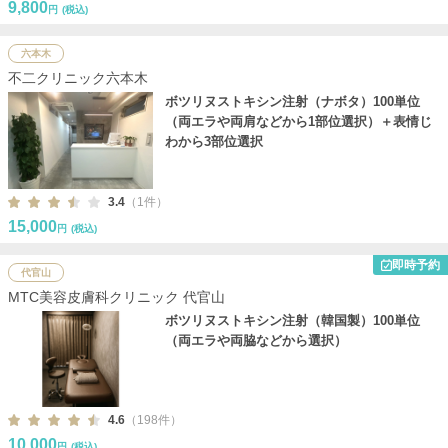
9,800
円
(税込)
六本木
不二クリニック六本木
ボツリヌストキシン注射（ナボタ）100単位
（両エラや両肩などから1部位選択）＋表情じ
わから3部位選択
3.4
（1件）
15,000
円
(税込)
即時予約
代官山
MTC美容皮膚科クリニック 代官山
ボツリヌストキシン注射（韓国製）100単位
（両エラや両脇などから選択）
4.6
（198件）
10,000
円
(税込)