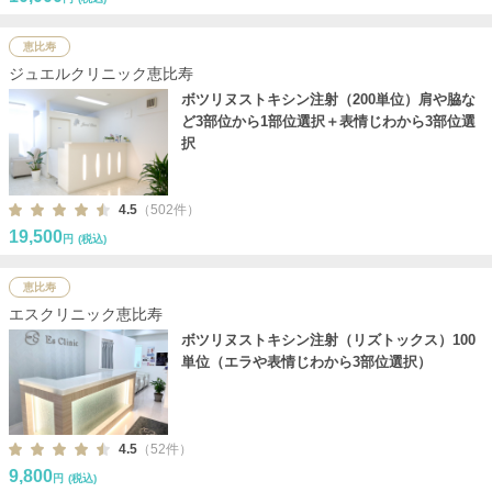
恵比寿
ジュエルクリニック恵比寿
ボツリヌストキシン注射（200単位）肩や脇な
ど3部位から1部位選択＋表情じわから3部位選
択
4.5
（502件）
19,500
円
(税込)
恵比寿
エスクリニック恵比寿
ボツリヌストキシン注射（リズトックス）100
単位（エラや表情じわから3部位選択）
4.5
（52件）
9,800
円
(税込)