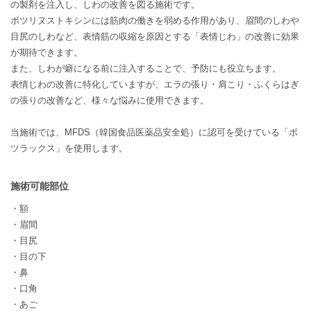
の製剤を注入し、しわの改善を図る施術です。
ボツリヌストキシンには筋肉の働きを弱める作用があり、眉間のしわや
目尻のしわなど、表情筋の収縮を原因とする「表情じわ」の改善に効果
が期待できます。
また、しわが癖になる前に注入することで、予防にも役立ちます。
表情じわの改善に特化していますが、エラの張り・肩こり・ふくらはぎ
の張りの改善など、様々な悩みに使用できます。
当施術では、MFDS（韓国食品医薬品安全処）に認可を受けている「ボ
ツラックス」を使用します。
施術可能部位
・額
・眉間
・目尻
・目の下
・鼻
・口角
・あご