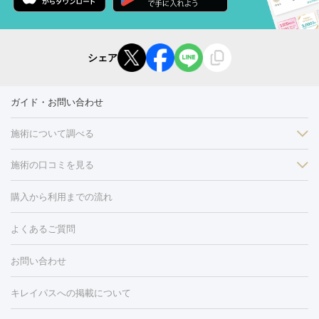
シェア
ガイド・お問い合わせ
施術について調べる
施術の口コミを見る
美白
白玉点滴・白玉注射
高濃度ビタミンC点滴
美容内服
フォトフェイシャルM22
フラクショナルレーザー
レーザートーニ
購入から利用までの流れ
ング
ケミカルピーリング
プラセンタ注射
イオン導入
しみ・そばかす・肝斑
よくあるご質問
HIFU（ハイフ）
白玉点滴・白玉注射
高濃度ビタミンC点滴
フォトフェイシャル
レーザートーニング
ピコレーザートーニン
糸リフト
ボトックス
ボツリヌストキシン
エレクトロポレー
グ
フォトシルクプラス
美容内服
お問い合わせ
ション
ダーマペン
ピコフラクショナルレーザー
ピコレーザー
トーニング
ハイドラフェイシャル
マッサージピール
脂肪溶解
キレイパスへの掲載について
しわ・たるみ
注射
美容点滴・美容注射
フォトRF
PRP皮膚再生療法
脂肪
ヒアルロン酸注射
ボトックス注射
ボツリヌストキシン注射
水