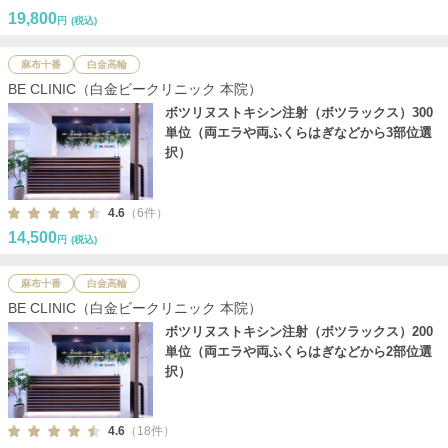
19,800
円
(税込)
麻布十番
白金高輪
BE CLINIC（白金ビークリニック 本院）
ボツリヌストキシン注射（ボツラックス）300
単位（両エラや両ふくらはぎなどから3部位選
択）
4.6
（6件）
14,500
円
(税込)
麻布十番
白金高輪
BE CLINIC（白金ビークリニック 本院）
ボツリヌストキシン注射（ボツラックス）200
単位（両エラや両ふくらはぎなどから2部位選
択）
4.6
（18件）