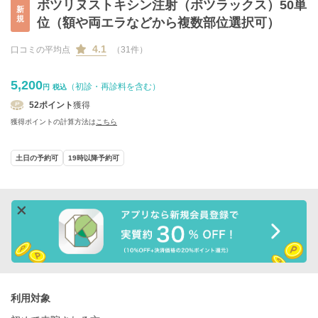
ボツリヌストキシン注射（ボツラックス）50単
新
規
位（額や両エラなどから複数部位選択可）
4.1
口コミの平均点
（31件）
5,200
（初診・再診料を含む）
円
税込
52
ポイント
獲得
獲得ポイントの計算方法は
こちら
土日の予約可
19時以降予約可
利用対象