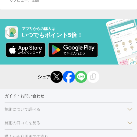
ップビュー）全顔
アプリからの購入は
いつでもポイント5倍！
シェア
ガイド・お問い合わせ
施術について調べる
施術の口コミを見る
美白
白玉点滴・白玉注射
高濃度ビタミンC点滴
美容内服
フォトフェイシャルM22
フラクショナルレーザー
レーザートーニ
購入から利用までの流れ