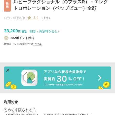
ルビーフラクショナル（QプラスR）＋エレク
新
規
トロポレーション（ペップビュー）全顔
3.4
口コミの平均点
（1件）
38,200
（初診・再診料を含む）
円
税込
382
ポイント
獲得
獲得ポイントの計算方法は
こちら
利用対象
初めて来院される方