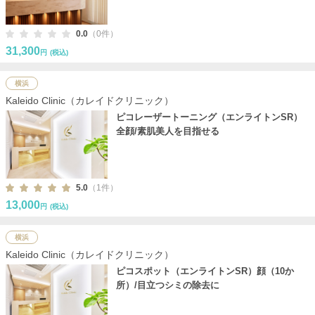
0.0
（0件）
31,300
円
(税込)
横浜
Kaleido Clinic（カレイドクリニック）
ピコレーザートーニング（エンライトンSR）
全顔/素肌美人を目指せる
5.0
（1件）
13,000
円
(税込)
横浜
Kaleido Clinic（カレイドクリニック）
ピコスポット（エンライトンSR）顔（10か
所）/目立つシミの除去に