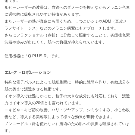
術です。
ルビーレーザーの波長は、血管へのダメージを抑えながらメラニン色素
に選択的に吸収されやすい特徴があります。
またレーザーの熱が真皮にも届くため、しつこいシミやADM（真皮メ
ラノサイトーシス）などのメラニン病変にもアプローチします。
さらにフラクショナル（点状）に分散して照射することで、炎症後色素
沈着や赤みが出にくく、肌への負担が抑えられています。
使用機器は「Q-PLUS R」です。
エレクトロポレーション
特殊な電子パルスによって肌細胞間に一時的に隙間を作り、有効成分を
肌の奥まで浸透させる施術です。
イオン導入では難しかった、粒子の大きな成分にも対応しており、浸透
力はイオン導入の20倍とも言われています。
ニキビやニキビ跡の改善、ハリ・ツヤアップ、シミやくすみ、小じわ改
善など、導入する美容液によって様々な効果が期待できます。
ノンニードル（針を使わない）施術のため肌への負担も軽減されていま
す。