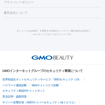
養上清液
プライバシーポリシー
ー治療（しみ・くすみ）
水光注射（しみ・くすみ）
RF治療
レ
小顔・フェイスライン
ーザー治療（毛穴・ニキビ跡）
涙袋ヒアルロン酸
顎ヒアルロン
機器
運営会社について
HIFU（ハイフ）
糸リフト
ショッピングリフト
酸
唇ヒアルロン酸注射
水光注射（毛穴・ニキビ跡）
鼻ヒアル
ルメッカ
プラズマシャワー
ウルトラセルQプラス
BBL光治
ロン酸注射
医療脱毛（うなじ）
ヒアルロン酸注射（豊胸）
レ
痩身・ダイエット
療
メディオスター
ジェネシス
ウルトラアクセント
ウルト
ーザー治療（黒ずみ）
医療脱毛（指）
ダイエット点滴・ ダイエ
脂肪溶解注射
BNLS・BNLS neo
カベリン
輪郭注射（MLM）
「キレイパス byGMO」を運営するGMOビューティー株式会社はGMOイ
ラフォーマー（ウルトラフォーマーⅢ）
サーマクール
イントラ
ンターネットグループのメンバーです。
ット注射
レーザーピーリング
レーザー治療（しみスポット照
脂肪冷却
セル
イントラジェン
QスイッチYAGレーザー
Qスイッチルビ
射）
ベルベットスキン
レーザー治療（赤み改善）
マイクロボ
ーレーザー
ヴァンキッシュ
ミラドライ
フォトRF
美肌
トックス（ボトックスリフト）
クリーニング
GLP-1
セラミッ
美容点滴
美容注射
ケミカルピーリング
マッサージピール
その他
ク治療
医療脱毛（ヒゲ）
ポテンツァ
トラネキサム酸
ジェ
イオン導入
エレクトロポレーション
レーザーピーリング
美
リードファインリフト
肩こり注射
ドラッグデリバリー（ポテン
ントルマックスプロ
イボ取り
シミ取り
シミ取り（皮膚科）
容内服
ツァ）
ハイドラジェントル
ルメッカ
ジェネシス
リジュラン
ラ
GMOインターネットグループのセキュリティ事業について
イムライト
Vビーム
シルファーム
スネコス
インモード
疲労回復・健康
世界初総合ネットセキュリティサービス「GMOセキュリティ24」
オリジオ
ミラノリピール
サーマジェン
リバースピール
パスワード漏洩診断
Webサイトリスク診断
プラセンタ注射
にんにく注射
オンダリフト
ジュベルック
ルビーフラクショナル
脂肪吸
セキュリティ相談AIチャットボット
引
VISIA肌診断
ボルニューマ
ソフウェーブ
モフィウス
実在証明・盗聴対策
医療脱毛
ザーフ
ジャルプロ
ノーリス
デンシティ
脇ボトックス
サイバー攻撃対策（GMOサイバーセキュリティ byイエラエ）
医療脱毛（VIO）
医療脱毛