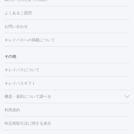
ング
ケミカルピーリング
プラセンタ注射
イオン導入
しみ・そばかす・肝斑
よくあるご質問
HIFU（ハイフ）
白玉点滴・白玉注射
高濃度ビタミンC点滴
フォトフェイシャル
レーザートーニング
ピコレーザートーニン
糸リフト
ボトックス
ボツリヌストキシン
エレクトロポレー
グ
フォトシルクプラス
美容内服
お問い合わせ
ション
ダーマペン
ピコフラクショナルレーザー
ピコレーザー
トーニング
ハイドラフェイシャル
マッサージピール
脂肪溶解
キレイパスへの掲載について
しわ・たるみ
注射
美容点滴・美容注射
フォトRF
PRP皮膚再生療法
脂肪
ヒアルロン酸注射
ボトックス注射
ボツリヌストキシン注射
水
冷却
医療脱毛（顔）
医療脱毛（全身）
医療脱毛（あし）
その他
光注射
PRP皮膚再生療法
RF治療（テノール）
スネコス注射
医療脱毛（VIO）
水光注射（ハリ・美肌）
レーザー治療（ハ
美容内服
キレイパスについて
リ・美肌）
光治療（フォトフェイシャルなど）
アートメイク
毛穴・ニキビ跡
BNLS
二重埋没
医療脱毛（背中）
医療脱毛（うで）
医療
キレイパスギフト
フラクショナルレーザー
ピコフラクショナルレーザー
ダーマペ
脱毛（脇）
にんにく注射
ピアス穴あけ
AGA
医療脱毛
ン
機器・薬剤について調べる
ハイドラフェイシャル
ベルベットスキン
ポテンツァ
美
（胸）
ほくろ・いぼ切除
レーザー治療（ほくろ・いぼ除去）
容内服
タトゥー除去
医療痩身
傷跡治療
医療脱毛（おなか）
疲
利用規約
薬剤
労回復点滴・疲労回復注射
くま治療
切開施術
デリケートゾー
リジェノックス
クレヴィエル
ファットインパクト
ヒアルロニ
ほくろ・いぼ
ンケア
ホワイトニング
わきが治療
カベリン
隆鼻術
医療
特定商取引法に関する表示
ダーゼ
サリチル酸マクロゴールピーリング
ボライト
幹細胞培
CO2レーザー
脱毛（お尻）
ショッピングリフト
ガミースマイル治療
レーザ