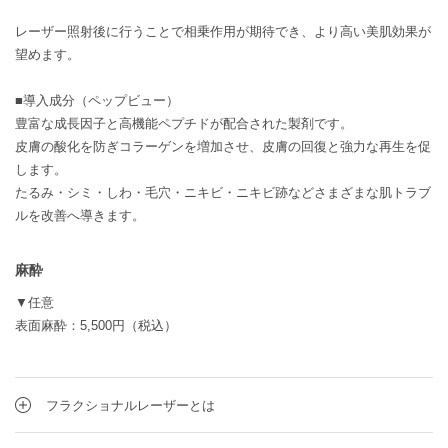
レーザー照射後に行うことで相乗作用が期待でき、より高い美肌効果が
望めます。
■導入成分（ペップビュー）
豊富な成長因子と高機能ペプチドが配合された製剤です。
皮膚の酸化を防ぎコラーゲンを増加させ、皮膚の回復と強力な再生を促
します。
たるみ・シミ・しわ・毛穴・ニキビ・ニキビ跡などさまざまな肌トラブ
ルを改善へ導きます。
麻酔
▼任意
表面麻酔：5,500円（税込）
フラクショナルレーザーとは