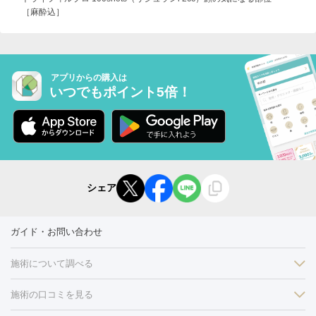
［麻酔込］
アプリからの購入は
いつでもポイント5倍！
シェア
ガイド・お問い合わせ
施術について調べる
施術の口コミを見る
美白
白玉点滴・白玉注射
高濃度ビタミンC点滴
美容内服