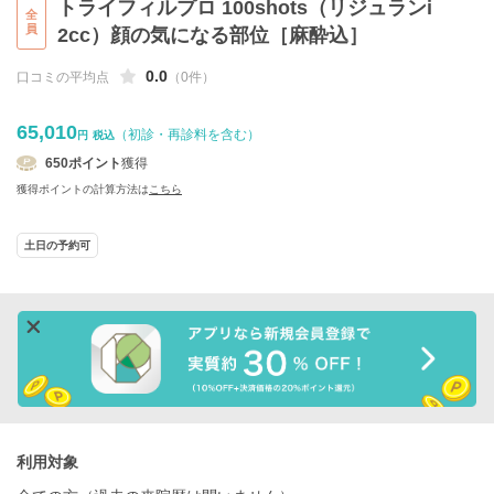
トライフィルプロ 100shots（リジュランi
全
員
2cc）顔の気になる部位［麻酔込］
0.0
口コミの平均点
（0件）
65,010
（初診・再診料を含む）
円
税込
650
ポイント
獲得
獲得ポイントの計算方法は
こちら
土日の予約可
利用対象