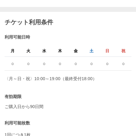
チケット利用条件
利用可能日時
月
火
水
木
金
土
日
祝
○
○
○
○
○
○
○
○
〈月～日・祝〉10:00～19:00（最終受付18:00）
有効期限
ご購入日から90日間
利用可能枚数
1回につき1枚