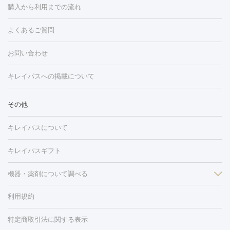
フォトフェイシャルM22
フラクショナルレーザー
レーザートーニ
購入から利用までの流れ
ング
ケミカルピーリング
プラセンタ注射
イオン導入
しみ・そばかす・肝斑
よくあるご質問
HIFU（ハイフ）
白玉点滴・白玉注射
高濃度ビタミンC点滴
フォトフェイシャル
レーザートーニング
ピコレーザートーニン
糸リフト
ボトックス
ボツリヌストキシン
エレクトロポレー
グ
フォトシルクプラス
美容内服
ルビーフラクショナル
お問い合わせ
ション
ダーマペン
ピコフラクショナルレーザー
ピコレーザー
トーニング
ハイドラフェイシャル
マッサージピール
脂肪溶解
キレイパスへの掲載について
しわ・たるみ
注射
美容点滴・美容注射
フォトRF
PRP皮膚再生療法
脂肪
ヒアルロン酸注射
ボトックス注射
ボツリヌストキシン注射
水
冷却
医療脱毛（顔）
医療脱毛（全身）
医療脱毛（あし）
その他
光注射
PRP皮膚再生療法
RF治療（テノール）
スネコス注射
医療脱毛（VIO）
水光注射（ハリ・美肌）
レーザー治療（ハ
美容内服
キレイパスについて
リ・美肌）
光治療（フォトフェイシャルなど）
アートメイク
毛穴・ニキビ跡
BNLS
二重埋没
医療脱毛（背中）
医療脱毛（うで）
医療
キレイパスギフト
フラクショナルレーザー
ピコフラクショナルレーザー
ダーマペ
脱毛（脇）
にんにく注射
ピアス穴あけ
AGA
医療脱毛
ン
機器・薬剤について調べる
ハイドラフェイシャル
ベルベットスキン
ポテンツァ
美
（胸）
ほくろ・いぼ切除
レーザー治療（ほくろ・いぼ除去）
容内服
イソトレチノイン
タトゥー除去
医療痩身
傷跡治療
医療脱毛（おなか）
疲
利用規約
薬剤
労回復点滴・疲労回復注射
くま治療
切開施術
デリケートゾー
リジェノックス
クレヴィエル
ファットインパクト
ヒアルロニ
ほくろ・いぼ
ンケア
ホワイトニング
わきが治療
カベリン
隆鼻術
医療
特定商取引法に関する表示
ダーゼ
サリチル酸マクロゴールピーリング
ボライト
幹細胞培
CO2レーザー