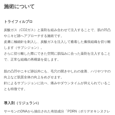
施術について
トライフィルプロ
炭酸ガス（CO2ガス）と薬剤を組み合わせて注入することで、肌の凹凸
やニキビ跡へアプローチする施術です。
皮膚に極細針を刺入し、炭酸ガスを注入して癒着した瘢痕組織を切り離
します（サブシジョン）。
さらに切り離した際にできた空間に肌悩みに合った薬剤を注入すること
で、正常な組織の再構築を促します。
肌の凸凹やニキビ跡以外にも、毛穴の開きやしわの改善、ハリやツヤの
向上など肌質全体の向上をめざせます。
針によるサブシジョンに比べ、痛みやダウンタイムが抑えられているこ
とも特徴です。
導入剤（リジュランi）
サーモンのDNAから抽出された有効成分「PDRN（ポリデオキシヌクレ