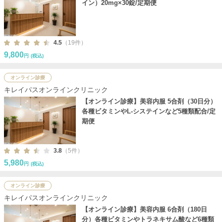
イン）20mg×30錠/定期便
4.5
（19件）
9,800
円
(税込)
オンライン診療
キレイパスオンラインクリニック
【オンライン診療】美容内服 5合剤（30日分）
各種ビタミンやL-システインなど5種類配合/定
期便
3.8
（5件）
5,980
円
(税込)
オンライン診療
キレイパスオンラインクリニック
【オンライン診療】美容内服 6合剤（180日
分）各種ビタミンやトラネキサム酸など6種類