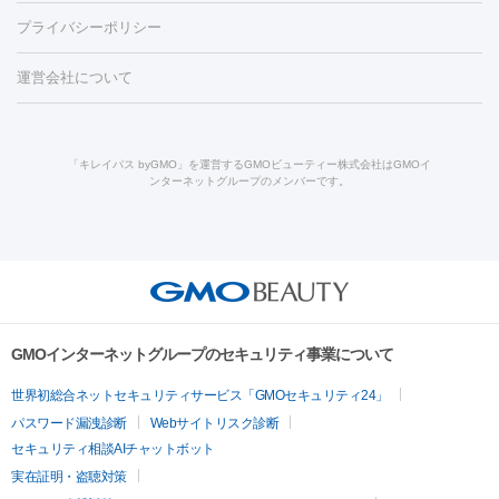
脱毛（お尻）
ショッピングリフト
ガミースマイル治療
レーザ
養上清液
リジュラン
ジュベルック
プライバシーポリシー
ー治療（しみ・くすみ）
水光注射（しみ・くすみ）
RF治療
レ
小顔・フェイスライン
ーザー治療（毛穴・ニキビ跡）
涙袋ヒアルロン酸
顎ヒアルロン
機器
運営会社について
HIFU（ハイフ）
糸リフト
ショッピングリフト
オンダリフト
酸
唇ヒアルロン酸注射
水光注射（毛穴・ニキビ跡）
鼻ヒアル
ルメッカ
プラズマシャワー
ウルトラセルQプラス
BBL光治
ロン酸注射
医療脱毛（うなじ）
ヒアルロン酸注射（豊胸）
レ
痩身・ダイエット
療
メディオスター
ジェネシス
ウルトラアクセント
ウルト
ーザー治療（黒ずみ）
医療脱毛（指）
ダイエット点滴・ ダイエ
脂肪溶解注射
BNLS・BNLS neo
カベリン
輪郭注射（MLM）
「キレイパス byGMO」を運営するGMOビューティー株式会社はGMOイ
ラフォーマー（ウルトラフォーマーⅢ）
サーマクール
イントラ
ンターネットグループのメンバーです。
ット注射
レーザーピーリング
レーザー治療（しみスポット照
脂肪冷却
リベルサス
ウゴービ
セル
イントラジェン
QスイッチYAGレーザー
Qスイッチルビ
射）
ベルベットスキン
レーザー治療（赤み改善）
マイクロボ
ーレーザー
ヴァンキッシュ
ミラドライ
フォトRF
アビクリ
美肌
トックス（ボトックスリフト）
クリーニング
GLP-1
セラミッ
ア
ウルセラ
ボルニューマ
美容点滴
美容注射
ケミカルピーリング
マッサージピール
ク治療
医療脱毛（ヒゲ）
ポテンツァ
トラネキサム酸
ジェ
イオン導入
エレクトロポレーション
レーザーピーリング
美
その他
ントルマックスプロ
イボ取り
シミ取り
シミ取り（皮膚科）
容内服
ゼオスキン
ララピール
リードファインリフト
肩こり注射
ドラッグデリバリー（ポテン
ハイドラジェントル
ルメッカ
ジェネシス
リジュラン
ラ
GMOインターネットグループのセキュリティ事業について
ツァ）
イムライト
Vビーム
シルファーム
スネコス
インモード
疲労回復・健康
世界初総合ネットセキュリティサービス「GMOセキュリティ24」
オリジオ
ミラノリピール
サーマジェン
リバースピール
パスワード漏洩診断
Webサイトリスク診断
プラセンタ注射
にんにく注射
オンダリフト
ジュベルック
ルビーフラクショナル
脂肪吸
セキュリティ相談AIチャットボット
引
VISIA肌診断
ボルニューマ
ソフウェーブ
モフィウス
実在証明・盗聴対策
医療脱毛