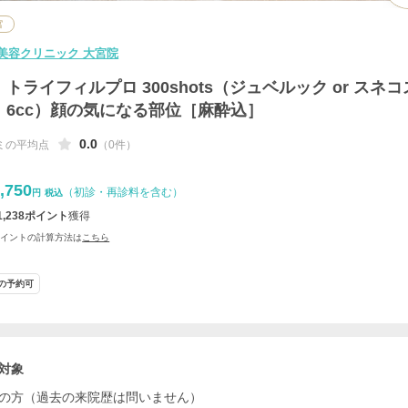
宮
美容クリニック 大宮院
トライフィルプロ 300shots（ジュベルック or スネコ
6cc）顔の気になる部位［麻酔込］
0.0
ミの平均点
（0件）
,750
（初診・再診料を含む）
円
税込
1,238
ポイント
獲得
ポイントの計算方法は
こちら
の予約可
対象
の方（過去の来院歴は問いません）