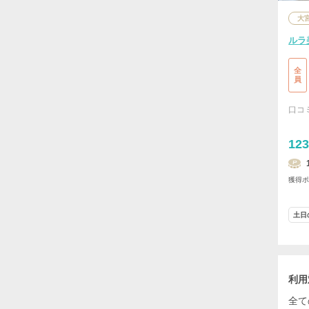
大
ルラ
全
員
口コ
123
獲得
土日
利用
全て