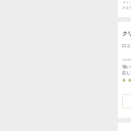
マイ
みま
ク
口コ
202
強い
応し