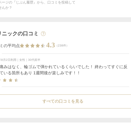
ページの『じぶん履歴』から、口コミを投稿して
せんか？
リニックの口コミ
4.3
ミの平均点
（238件）
6年8月2日利用｜女性｜30代前半
痛みはなく、輪ゴムで弾かれているくらいでした！ 終わってすぐに反
ている箇所もあり 1週間後が楽しみです！！
すべての口コミを見る