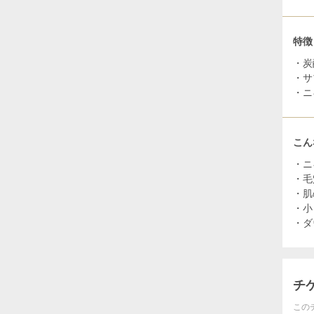
特徴
・炭
・サ
・ニ
こん
・ニ
・毛
・肌
・小
・ダ
チ
この