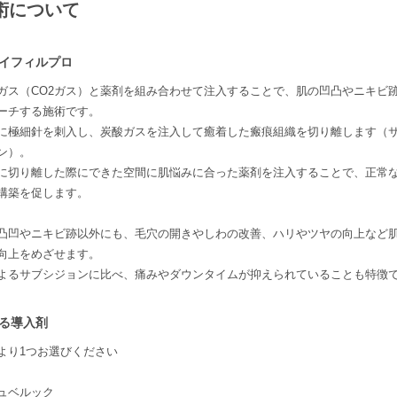
術について
イフィルプロ
ガス（CO2ガス）と薬剤を組み合わせて注入することで、肌の凹凸やニキビ
ーチする施術です。
に極細針を刺入し、炭酸ガスを注入して癒着した瘢痕組織を切り離します（
ン）。
に切り離した際にできた空間に肌悩みに合った薬剤を注入することで、正常
構築を促します。
凸凹やニキビ跡以外にも、毛穴の開きやしわの改善、ハリやツヤの向上など
向上をめざせます。
よるサブシジョンに比べ、痛みやダウンタイムが抑えられていることも特徴
る導入剤
より1つお選びください
ュベルック