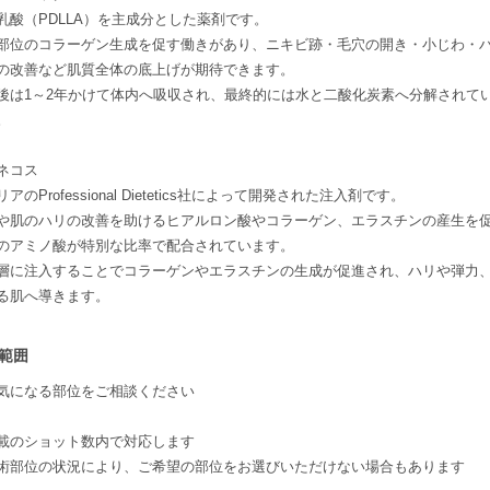
乳酸（PDLLA）を主成分とした薬剤です。
部位のコラーゲン生成を促す働きがあり、ニキビ跡・毛穴の開き・小じわ・
の改善など肌質全体の底上げが期待できます。
後は1～2年かけて体内へ吸収され、最終的には水と二酸化炭素へ分解されて
。
ネコス
アのProfessional Dietetics社によって開発された注入剤です。
や肌のハリの改善を助けるヒアルロン酸やコラーゲン、エラスチンの産生を促
のアミノ酸が特別な比率で配合されています。
層に注入することでコラーゲンやエラスチンの生成が促進され、ハリや弾力
る肌へ導きます。
範囲
気になる部位をご相談ください
載のショット数内で対応します
術部位の状況により、ご希望の部位をお選びいただけない場合もあります