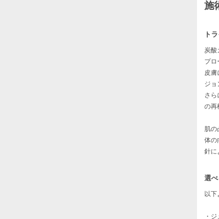
施
トラ
炭酸
プロ
皮膚
ジョ
さら
の再
肌の
体の
針に
選べ
以下
・ジ