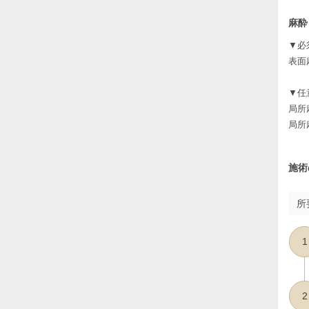
麻酔
▼必
表面
▼任
局所
局所
施術
所
1
2