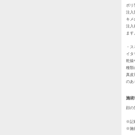
ポリ
注入
キメ
注入
ます
・ス
イタリ
乾燥
種類
真皮
のあ
施術
顔の
※記
※施