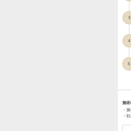
3
4
5
施術
・施
・効