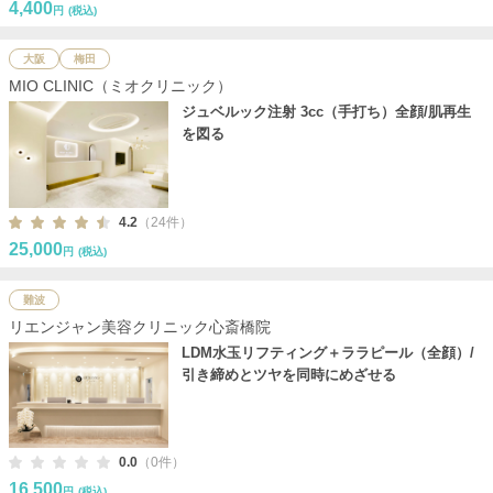
4,400
円
(税込)
大阪
梅田
MIO CLINIC（ミオクリニック）
ジュベルック注射 3cc（手打ち）全顔/肌再生
を図る
4.2
（24件）
25,000
円
(税込)
難波
リエンジャン美容クリニック心斎橋院
LDM水玉リフティング＋ララピール（全顔）/
引き締めとツヤを同時にめざせる
0.0
（0件）
16,500
円
(税込)