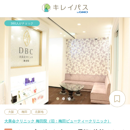
360人がチェック
大阪
梅田
北新地
大美会クリニック 梅田院（旧：梅田ビューティークリニック）