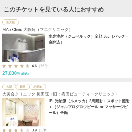
このチケットを見ている人におすすめ
新大阪
MAe Clinic 大阪院（マエクリニック）
水光注射（ジュベルック）全顔 3cc［パック・
麻酔込］
4.6
（76件）
27,000
円
(税込)
大阪
梅田
北新地
大美会クリニック 梅田院（旧：梅田ビューティークリニック）
IPL光治療（ルメッカ）2周照射＋スポット照射
＋（ジャルプログロウピール or マッサージピ
ール）全顔
3.9
（3件）