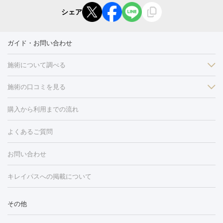
シェア
ガイド・お問い合わせ
施術について調べる
施術の口コミを見る
美白
白玉点滴・白玉注射
高濃度ビタミンC点滴
美容内服
フォトフェイシャルM22
フラクショナルレーザー
レーザートーニ
購入から利用までの流れ
ング
ケミカルピーリング
プラセンタ注射
イオン導入
しみ・そばかす・肝斑
よくあるご質問
HIFU（ハイフ）
白玉点滴・白玉注射
高濃度ビタミンC点滴
フォトフェイシャル
レーザートーニング
ピコレーザートーニン
糸リフト
ボトックス
ボツリヌストキシン
エレクトロポレー
グ
フォトシルクプラス
美容内服
ルビーフラクショナル
お問い合わせ
ション
ダーマペン
ピコフラクショナルレーザー
ピコレーザー
トーニング
ハイドラフェイシャル
マッサージピール
脂肪溶解
キレイパスへの掲載について
しわ・たるみ
注射
美容点滴・美容注射
フォトRF
PRP皮膚再生療法
脂肪
ヒアルロン酸注射
ボトックス注射
ボツリヌストキシン注射
水
冷却
医療脱毛（顔）
医療脱毛（全身）
医療脱毛（あし）
その他
光注射
PRP皮膚再生療法
RF治療（テノール）
スネコス注射
医療脱毛（VIO）
水光注射（ハリ・美肌）
レーザー治療（ハ
美容内服