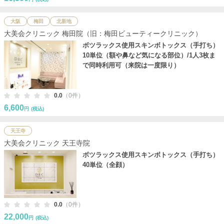
大阪
梅田
北新地
大美会クリニック 梅田院（旧：梅田ビューティークリニック）
ボツラックス使用スキンボトックス（手打ち）
10単位（額や鼻など気になる部位）/1人3枚ま
で同時利用可（来院は一度限り）
0.0
（0件）
6,600
円
(税込)
天王寺
大美会クリニック 天王寺院
ボツラックス使用スキンボトックス（手打ち）
40単位（全顔）
0.0
（0件）
22,000
円
(税込)