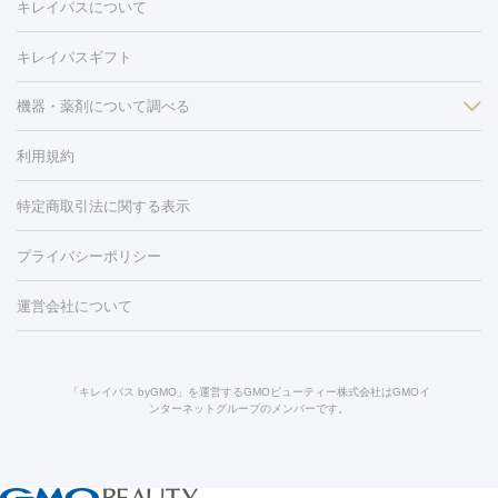
キレイパスについて
リ・美肌）
光治療（フォトフェイシャルなど）
アートメイク
毛穴・ニキビ跡
BNLS
二重埋没
医療脱毛（背中）
医療脱毛（うで）
医療
キレイパスギフト
フラクショナルレーザー
ピコフラクショナルレーザー
ダーマペ
脱毛（脇）
にんにく注射
ピアス穴あけ
AGA
医療脱毛
ン
機器・薬剤について調べる
ハイドラフェイシャル
ベルベットスキン
ポテンツァ
美
（胸）
ほくろ・いぼ切除
レーザー治療（ほくろ・いぼ除去）
容内服
イソトレチノイン
タトゥー除去
医療痩身
傷跡治療
医療脱毛（おなか）
疲
利用規約
薬剤
労回復点滴・疲労回復注射
くま治療
切開施術
デリケートゾー
リジェノックス
クレヴィエル
ファットインパクト
ヒアルロニ
ほくろ・いぼ
ンケア
ホワイトニング
わきが治療
カベリン
隆鼻術
医療
特定商取引法に関する表示
ダーゼ
サリチル酸マクロゴールピーリング
ボライト
幹細胞培
CO2レーザー
脱毛（お尻）
ショッピングリフト
ガミースマイル治療
レーザ
養上清液
リジュラン
ジュベルック
プライバシーポリシー
ー治療（しみ・くすみ）
水光注射（しみ・くすみ）
RF治療
レ
小顔・フェイスライン
ーザー治療（毛穴・ニキビ跡）
涙袋ヒアルロン酸
顎ヒアルロン
機器
運営会社について
HIFU（ハイフ）
糸リフト
ショッピングリフト
オンダリフト
酸
唇ヒアルロン酸注射
水光注射（毛穴・ニキビ跡）
鼻ヒアル
ルメッカ
プラズマシャワー
ウルトラセルQプラス
BBL光治
ロン酸注射
医療脱毛（うなじ）
ヒアルロン酸注射（豊胸）
レ
痩身・ダイエット
療
メディオスター
ジェネシス
ウルトラアクセント
ウルト
ーザー治療（黒ずみ）
医療脱毛（指）
ダイエット点滴・ ダイエ
脂肪溶解注射
BNLS・BNLS neo
カベリン
輪郭注射（MLM）
「キレイパス byGMO」を運営するGMOビューティー株式会社はGMOイ
ラフォーマー（ウルトラフォーマーⅢ）
サーマクール
イントラ
ンターネットグループのメンバーです。
ット注射
レーザーピーリング
レーザー治療（しみスポット照
脂肪冷却
リベルサス
ウゴービ
セル
イントラジェン
QスイッチYAGレーザー
Qスイッチルビ
射）
ベルベットスキン
レーザー治療（赤み改善）
マイクロボ
ーレーザー
ヴァンキッシュ
ミラドライ
フォトRF
アビクリ
美肌
トックス（ボトックスリフト）
クリーニング
GLP-1
セラミッ
ア
ウルセラ
ボルニューマ