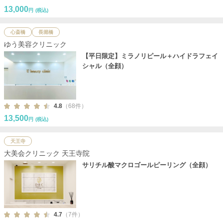
13,000
円
(税込)
心斎橋
長堀橋
ゆう美容クリニック
【平日限定】ミラノリピール＋ハイドラフェイ
シャル（全顔）
4.8
（68件）
13,500
円
(税込)
天王寺
大美会クリニック 天王寺院
サリチル酸マクロゴールピーリング（全顔）
4.7
（7件）