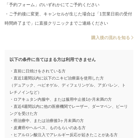
「予約フォーム」のいずれかにてご予約ください
・ご予約後に変更、キャンセルが生じた場合は「1営業日前の受付
時間終了まで」に直接クリニックまでご連絡ください
購入後の流れを知る
以下の条件に当てはまる方は利用できません
・直前に日焼けをされている方
・直近1週間以内に以下のニキビ治療薬を使用した方
（デュアック、べピオゲル、ディフェリンゲル、アダパレン、ト
レチノインなど）
・ロアキュタン内服中、または服用中止後1か月未満の方
・直近4週間以内に他の医療機関でレーザー、ダーマペン、ピーリ
ングを受けた方
・癌治療中、または治療後3ヶ月未満の方
・皮膚癌やヘルペス、ものもらいのある方
・ヒアルロン酸注入でアレルギー反応が起きたことがある方