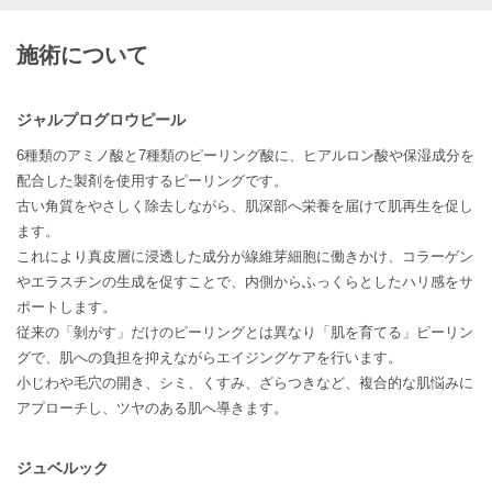
施術について
ジャルプログロウピール
6種類のアミノ酸と7種類のピーリング酸に、ヒアルロン酸や保湿成分を
配合した製剤を使用するピーリングです。
古い角質をやさしく除去しながら、肌深部へ栄養を届けて肌再生を促し
ます。
これにより真皮層に浸透した成分が線維芽細胞に働きかけ、コラーゲン
やエラスチンの生成を促すことで、内側からふっくらとしたハリ感をサ
ポートします。
従来の「剝がす」だけのピーリングとは異なり「肌を育てる」ピーリン
グで、肌への負担を抑えながらエイジングケアを行います。
小じわや毛穴の開き、シミ、くすみ、ざらつきなど、複合的な肌悩みに
アプローチし、ツヤのある肌へ導きます。
ジュベルック