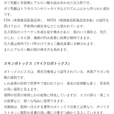
ポリ乳酸と非架橋ヒアルロン酸を組み合わせた注入剤です。
ポリ乳酸はトウモロコシやジャガイモなどのでんぷんから作られた成分
です。
FDA（米国食品医薬品局）、MFDS（韓国食品医薬品安全処）の認可を
受けており、手術用の縫合糸などにも使われています。
注入部位のコラーゲン生成を促す働きがあり、肌のハリ感向上、毛穴、
小じわ、ニキビ跡、傷跡の凹み改善に効果が期待できます。
注入後は体内で1～2年かけて水と二酸化炭素に分解されます。
またヒアルロン酸が肌の保水力を高めます。
スキンボトックス（マイクロボトックス）
ボトックスビスタは、厚生労働省より認可されている、米国アラガン社
製の薬剤です。
しわ改善の目的で世界中で使われており、過去の症例数も多く、安全性
が高い薬剤と言えます。
眉間や目尻の表情じわの改善に特化していますが、エラの張り・肩こり
の改善など、様々な悩みに使用できます。
当施術は、筋肉へ注入する通常のボトックス注射とは異なり、ボツリヌ
ストキシン製剤を皮膚の浅い層に少量ずつ細かく注入していきます。