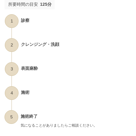
所要時間の目安
125分
診察
1
クレンジング・洗顔
2
表面麻酔
3
施術
4
施術終了
5
気になることがありましたらご相談ください。