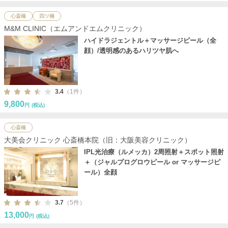
心斎橋
四ツ橋
M&M CLINIC（エムアンドエムクリニック）
ハイドラジェントル＋マッサージピール（全
顔）/透明感のあるハリツヤ肌へ
3.4
（1件）
9,800
円
(税込)
心斎橋
大美会クリニック 心斎橋本院（旧：大阪美容クリニック）
IPL光治療（ルメッカ）2周照射＋スポット照射
＋（ジャルプログロウピール or マッサージピ
ール）全顔
3.7
（5件）
13,000
円
(税込)