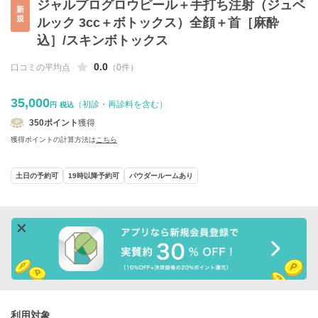
ジャルプログロウピール＋手打ち注射（ジュベ
新
規
ルック 3cc＋ボトックス）全顔＋首［麻酔
込］/スキンボトックス
0.0
口コミの平均点
（0件）
35,000
（初診・再診料を含む）
円
税込
350
ポイント
獲得
獲得ポイントの計算方法は
こちら
土日の予約可
19時以降予約可
パウダールームあり
利用対象