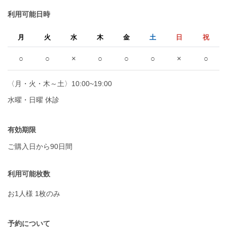
利用可能日時
月
火
水
木
金
土
日
祝
○
○
×
○
○
○
×
○
〈月・火・木～土〉10:00~19:00
水曜・日曜 休診
有効期限
ご購入日から90日間
利用可能枚数
お1人様 1枚のみ
予約について