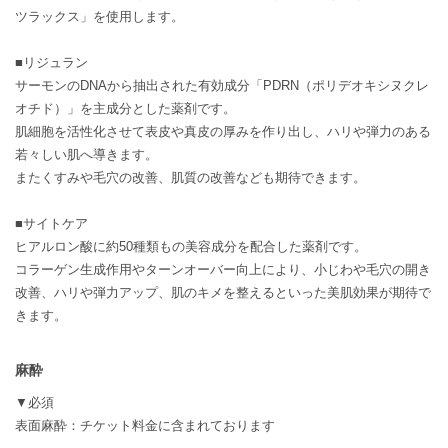
ツラックス」を使用します。
■リジュラン
サーモンのDNAから抽出された有効成分「PDRN（ポリデオキシヌクレ
オチド）」を主成分とした薬剤です。
肌細胞を活性化させて表皮や真皮の厚みを作り出し、ハリや弾力のある
若々しい肌へ導きます。
またくすみや毛穴の改善、肌質の改善なども期待できます。
■サイトケア
ヒアルロン酸に約50種類もの美容成分を配合した薬剤です。
コラーゲン生成作用やターンオーバー向上により、小じわや毛穴の開き
改善、ハリや弾力アップ、肌のキメを整えるといった美肌効果が期待で
きます。
麻酔
▼必須
表面麻酔：チケット料金に含まれております