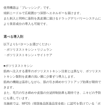
使用機器は「ブレッシング」です。
傾斜ニードルで広範囲かつ深部へエネルギーを届けます。
また刺入と同時に薬剤を真皮層に届けるドラッグデリバリーシステムに
より美容成分の導入も可能です。
選べる導入剤
以下より1パターンお選びください
・ボツリヌストキシン＋リジュラン
・ボツリヌストキシン＋サイトケア
■ボツリヌストキシン
筋肉へ注入する通常のボツリヌストキシン注射とは異なり、ボツリヌス
トキシン製剤を皮膚の浅い層に少量ずつ導入します。
筋肉の機能は温存しながら、肌の引き締めやリフトアップ効果が期待で
きます。
また、毛穴の引き締めや皮脂の分泌抑制効果も期待でき、ニキビの予防
にも適しています。
当施術では、MFDS（韓国食品医薬品安全処）に認可を受けている「ボ