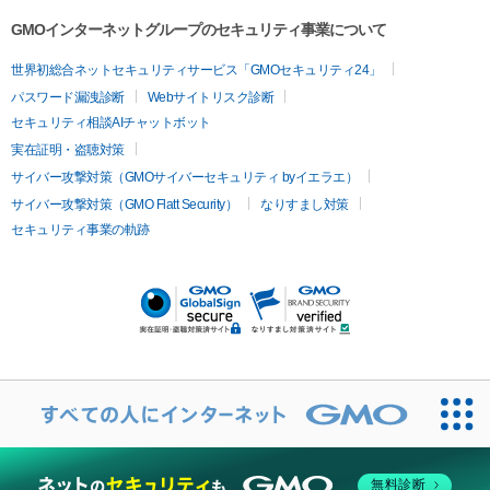
容内服
ツァ）
ハイドラジェントル
ルメッカ
ジェネシス
リジュラン
ラ
GMOインターネットグループのセキュリティ事業について
イムライト
Vビーム
シルファーム
スネコス
インモード
疲労回復・健康
世界初総合ネットセキュリティサービス「GMOセキュリティ24」
オリジオ
ミラノリピール
サーマジェン
リバースピール
パスワード漏洩診断
Webサイトリスク診断
プラセンタ注射
にんにく注射
オンダリフト
ジュベルック
ルビーフラクショナル
脂肪吸
セキュリティ相談AIチャットボット
引
VISIA肌診断
ボルニューマ
ソフウェーブ
モフィウス
実在証明・盗聴対策
医療脱毛
ザーフ
ジャルプロ
ノーリス
デンシティ
脇ボトックス
サイバー攻撃対策（GMOサイバーセキュリティ byイエラエ）
医療脱毛（VIO）
医療脱毛
サイバー攻撃対策（GMO Flatt Security）
なりすまし対策
IPL
エラボトックス
肩ボトックス
リベルサス
イソトレチ
セキュリティ事業の軌跡
その他
ノイン
ピコトーニング
ピーリング
二重埋没
アートメイク
ガミースマイル治療
オフィスホワイト
ニング
ピアス穴あけ
無料診断