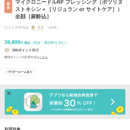
マイクロニードルRF ブレッシング（ボツリヌ
新
規
ストキシン＋［リジュラン or サイトケア］）
全顔［麻酔込］
4.5
口コミの平均点
（46件）
39,800
（初診・再診料を含む）
円
税込
398
ポイント
獲得
獲得ポイントの計算方法は
こちら
パウダールームあり
利用対象