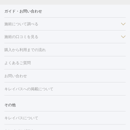
ガイド・お問い合わせ
施術について調べる
施術の口コミを見る
美白
白玉点滴・白玉注射
高濃度ビタミンC点滴
美容内服
フォトフェイシャルM22
フラクショナルレーザー
レーザートーニ
購入から利用までの流れ
ング
ケミカルピーリング
プラセンタ注射
イオン導入
しみ・そばかす・肝斑
よくあるご質問
HIFU（ハイフ）
白玉点滴・白玉注射
高濃度ビタミンC点滴
フォトフェイシャル
レーザートーニング
ピコレーザートーニン
糸リフト
ボトックス
ボツリヌストキシン
エレクトロポレー
グ
フォトシルクプラス
美容内服
お問い合わせ
ション
ダーマペン
ピコフラクショナルレーザー
ピコレーザー
トーニング
ハイドラフェイシャル
マッサージピール
脂肪溶解
キレイパスへの掲載について
しわ・たるみ
注射
美容点滴・美容注射
フォトRF
PRP皮膚再生療法
脂肪
ヒアルロン酸注射
ボトックス注射
ボツリヌストキシン注射
水
冷却
医療脱毛（顔）
医療脱毛（全身）
医療脱毛（あし）
その他
光注射
PRP皮膚再生療法
RF治療（テノール）
スネコス注射
医療脱毛（VIO）
水光注射（ハリ・美肌）
レーザー治療（ハ
美容内服
キレイパスについて
リ・美肌）
光治療（フォトフェイシャルなど）
アートメイク
毛穴・ニキビ跡
BNLS
二重埋没
医療脱毛（背中）
医療脱毛（うで）
医療