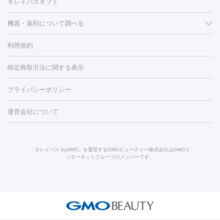
キレイパスギフト
フラクショナルレーザー
ピコフラクショナルレーザー
ダーマペ
脱毛（脇）
にんにく注射
ピアス穴あけ
AGA
医療脱毛
ン
機器・薬剤について調べる
ハイドラフェイシャル
ベルベットスキン
ポテンツァ
美
（胸）
ほくろ・いぼ切除
レーザー治療（ほくろ・いぼ除去）
容内服
タトゥー除去
医療痩身
傷跡治療
医療脱毛（おなか）
疲
利用規約
薬剤
労回復点滴・疲労回復注射
くま治療
切開施術
デリケートゾー
リジェノックス
クレヴィエル
ファットインパクト
ヒアルロニ
ほくろ・いぼ
ンケア
ホワイトニング
わきが治療
カベリン
隆鼻術
医療
特定商取引法に関する表示
ダーゼ
サリチル酸マクロゴールピーリング
ボライト
幹細胞培
CO2レーザー
脱毛（お尻）
ショッピングリフト
ガミースマイル治療
レーザ
養上清液
プライバシーポリシー
ー治療（しみ・くすみ）
水光注射（しみ・くすみ）
RF治療
レ
小顔・フェイスライン
ーザー治療（毛穴・ニキビ跡）
涙袋ヒアルロン酸
顎ヒアルロン
機器
運営会社について
HIFU（ハイフ）
糸リフト
ショッピングリフト
酸
唇ヒアルロン酸注射
水光注射（毛穴・ニキビ跡）
鼻ヒアル
ルメッカ
プラズマシャワー
ウルトラセルQプラス
BBL光治
ロン酸注射
医療脱毛（うなじ）
ヒアルロン酸注射（豊胸）
レ
痩身・ダイエット
療
メディオスター
ジェネシス
ウルトラアクセント
ウルト
ーザー治療（黒ずみ）
医療脱毛（指）
ダイエット点滴・ ダイエ
脂肪溶解注射
BNLS・BNLS neo
カベリン
輪郭注射（MLM）
「キレイパス byGMO」を運営するGMOビューティー株式会社はGMOイ
ラフォーマー（ウルトラフォーマーⅢ）
サーマクール
イントラ
ンターネットグループのメンバーです。
ット注射
レーザーピーリング
レーザー治療（しみスポット照
脂肪冷却
セル
イントラジェン
QスイッチYAGレーザー
Qスイッチルビ
射）
ベルベットスキン
レーザー治療（赤み改善）
マイクロボ
ーレーザー
ヴァンキッシュ
ミラドライ
フォトRF
美肌
トックス（ボトックスリフト）
クリーニング
GLP-1
セラミッ
美容点滴
美容注射
ケミカルピーリング
マッサージピール
その他
ク治療
医療脱毛（ヒゲ）
ポテンツァ
トラネキサム酸
ジェ
イオン導入
エレクトロポレーション
レーザーピーリング
美
リードファインリフト
肩こり注射
ドラッグデリバリー（ポテン
ントルマックスプロ
イボ取り
シミ取り
シミ取り（皮膚科）