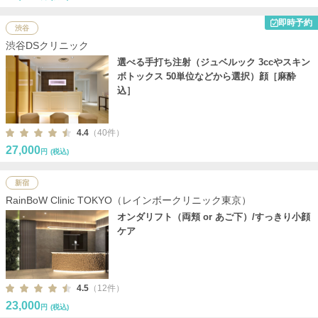
即時予約
渋谷
渋谷DSクリニック
選べる手打ち注射（ジュベルック 3ccやスキン
ボトックス 50単位などから選択）顔［麻酔
込］
4.4
（40件）
27,000
円
(税込)
新宿
RainBoW Clinic TOKYO（レインボークリニック東京）
オンダリフト（両頬 or あご下）/すっきり小顔
ケア
4.5
（12件）
23,000
円
(税込)