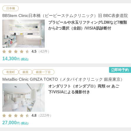
日本橋
BBStem Clinic日本橋（ビービーステムクリニック）旧 BBC表参道院
プラピールや水玉リフティングLDMなど7種類
から2つ選択（全顔）/VISIA肌診断付
4.5
（42件）
14,300
円
(税込)
即時予約
有楽町
銀座
銀座一丁目
MetaBio Clinic GINZA TOKTO（メタバイオクリニック 銀座東京）
オンダリフト（オンダプロ）両頬 or あご
下/VISIAによる撮影付き
4.8
（222件）
27,000
円
(税込)