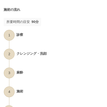
施術の流れ
所要時間の目安
90分
診察
1
クレンジング・洗顔
2
麻酔
3
施術
4