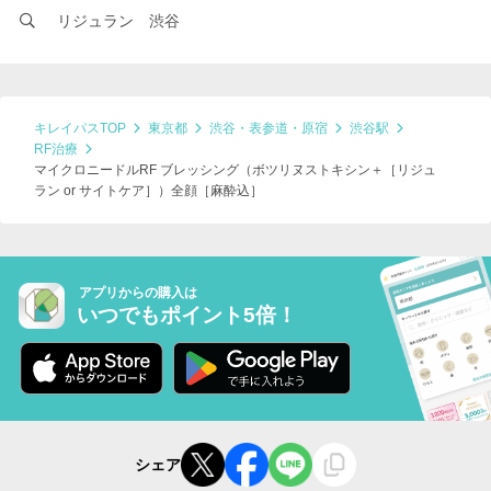
リジュラン 渋谷
キレイパスTOP
東京都
渋谷・表参道・原宿
渋谷駅
RF治療
マイクロニードルRF ブレッシング（ボツリヌストキシン＋［リジュ
ラン or サイトケア］）全顔［麻酔込］
アプリからの購入は
いつでもポイント5倍！
シェア