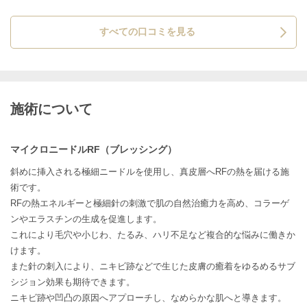
すべての口コミを見る
施術について
マイクロニードルRF（ブレッシング）
斜めに挿入される極細ニードルを使用し、真皮層へRFの熱を届ける施
術です。
RFの熱エネルギーと極細針の刺激で肌の自然治癒力を高め、コラーゲ
ンやエラスチンの生成を促進します。
これにより毛穴や小じわ、たるみ、ハリ不足など複合的な悩みに働きか
けます。
また針の刺入により、ニキビ跡などで生じた皮膚の癒着をゆるめるサブ
シジョン効果も期待できます。
ニキビ跡や凹凸の原因へアプローチし、なめらかな肌へと導きます。