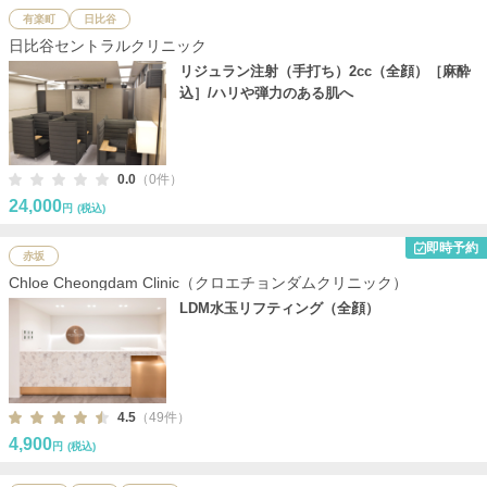
有楽町
日比谷
日比谷セントラルクリニック
リジュラン注射（手打ち）2cc（全顔）［麻酔
込］/ハリや弾力のある肌へ
0.0
（0件）
24,000
円
(税込)
即時予約
赤坂
Chloe Cheongdam Clinic（クロエチョンダムクリニック）
LDM水玉リフティング（全顔）
4.5
（49件）
4,900
円
(税込)