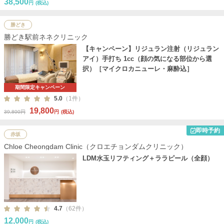
38,500
円
(税込)
勝どき
勝どき駅前ネネクリニック
【キャンペーン】リジュラン注射（リジュラン
アイ）手打ち 1cc（顔の気になる部位から選
択）［マイクロカニューレ・麻酔込］
期間限定キャンペーン
5.0
（1件）
19,800
39,800円
円
(税込)
即時予約
赤坂
Chloe Cheongdam Clinic（クロエチョンダムクリニック）
LDM水玉リフティング＋ララピール（全顔）
4.7
（62件）
12,000
円
(税込)