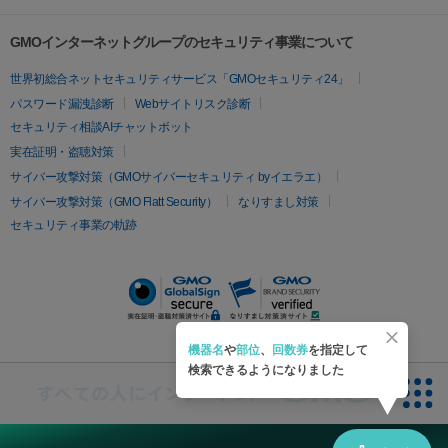
オリジオ
ミラノリピール
サーマジェン
リバースピール
その他
プラセンタ注射
にんにく注射
オンダリフト
ジュベルック
ルビーフラクショナル
脂肪吸
リードファインリフト
肩こり注射
ドラッグデリバリー（ポテン
GMOインターネットグループのセキュリティ事業について
引
VISIA肌診断
ボルニューマ
ソフウェーブ
モフィウス
ツァ）
医療脱毛
世界初総合ネットセキュリティサービス「GMOセキュリティ24」
ザーフ
ジャルプロ
ノーリス
デンシティ
脇ボトックス
医療脱毛（VIO）
医療脱毛
パスワード漏洩診断
Webサイトリスク診断
IPL
エラボトックス
肩ボトックス
リベルサス
イソトレチ
セキュリティ相談AIチャットボット
その他
ノイン
ピコトーニング
ピーリング
実在証明・盗聴対策
二重埋没
アートメイク
ガミースマイル治療
オフィスホワイト
サイバー攻撃対策（GMOサイバーセキュリティ byイエラエ）
ニング
ピアス穴あけ
サイバー攻撃対策（GMO Flatt Security）
なりすまし対策
セキュリティ事業の軌跡
機器名
や
部位
、
回数券
を指定して
検索できるようになりました