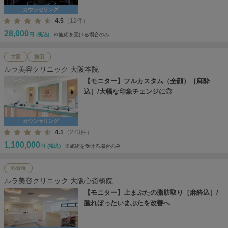
カウンセリング
4.5
（12件）
28,000
円
(税込)
※施術を受ける場合のみ
大阪
梅田
ルラ美容クリニック 大阪本院
【モニター】フルカスタム（全顔）［麻酔
込］/大幅な印象チェンジに◎
カウンセリング
4.1
（223件）
1,100,000
円
(税込)
※施術を受ける場合のみ
心斎橋
ルラ美容クリニック 大阪心斎橋院
【モニター】上まぶたの脂肪取り［麻酔込］/
腫れぼったいまぶたを改善へ