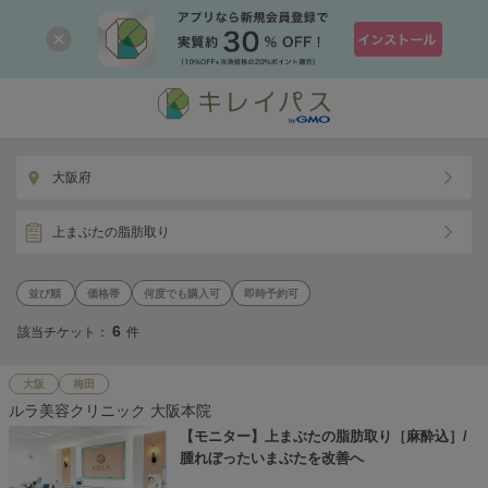
大阪府
上まぶたの脂肪取り
価格帯
何度でも購入可
即時予約可
6
該当チケット：
件
大阪
梅田
ルラ美容クリニック 大阪本院
【モニター】上まぶたの脂肪取り［麻酔込］/
腫れぼったいまぶたを改善へ