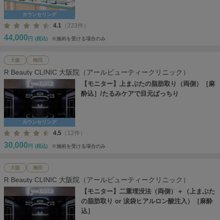
カウンセリング
4.1
（223件）
44,000
円
(税込)
※施術を受ける場合のみ
大阪
梅田
R Beauty CLINIC 大阪院（アールビューティークリニック）
【モニター】上まぶたの脂肪取り（両側）［麻
酔込］/たるみケアで目元ぱっちり
カウンセリング
4.5
（12件）
30,000
円
(税込)
※施術を受ける場合のみ
大阪
梅田
R Beauty CLINIC 大阪院（アールビューティークリニック）
【モニター】二重埋没法（両側）＋（上まぶた
の脂肪取り or 涙袋ヒアルロン酸注入）［麻酔
込］