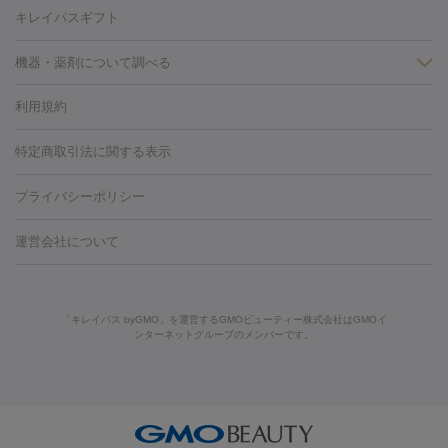
容内服
イソトレチノイン
タトゥー除去
医療痩身
傷跡治療
医療脱毛（おなか）
疲
キレイパスギフト
労回復点滴・疲労回復注射
くま治療
切開施術
デリケートゾー
ほくろ・いぼ
ンケア
ホワイトニング
わきが治療
カベリン
隆鼻術
医療
機器・薬剤について調べる
CO2レーザー
脱毛（お尻）
ショッピングリフト
ガミースマイル治療
レーザ
利用規約
薬剤
ー治療（しみ・くすみ）
水光注射（しみ・くすみ）
RF治療
レ
小顔・フェイスライン
リジェノックス
クレヴィエル
ファットインパクト
ヒアルロニ
ーザー治療（毛穴・ニキビ跡）
涙袋ヒアルロン酸
顎ヒアルロン
特定商取引法に関する表示
HIFU（ハイフ）
糸リフト
ショッピングリフト
オンダリフト
ダーゼ
サリチル酸マクロゴールピーリング
ボライト
幹細胞培
酸
唇ヒアルロン酸注射
水光注射（毛穴・ニキビ跡）
鼻ヒアル
養上清液
リジュラン
ジュベルック
プライバシーポリシー
ロン酸注射
医療脱毛（うなじ）
ヒアルロン酸注射（豊胸）
レ
痩身・ダイエット
ーザー治療（黒ずみ）
医療脱毛（指）
ダイエット点滴・ ダイエ
脂肪溶解注射
BNLS・BNLS neo
カベリン
輪郭注射（MLM）
機器
運営会社について
ット注射
レーザーピーリング
レーザー治療（しみスポット照
脂肪冷却
リベルサス
ウゴービ
ルメッカ
プラズマシャワー
ウルトラセルQプラス
BBL光治
射）
ベルベットスキン
レーザー治療（赤み改善）
マイクロボ
療
メディオスター
ジェネシス
ウルトラアクセント
ウルト
美肌
トックス（ボトックスリフト）
クリーニング
GLP-1
セラミッ
「キレイパス byGMO」を運営するGMOビューティー株式会社はGMOイ
ラフォーマー（ウルトラフォーマーⅢ）
サーマクール
イントラ
美容点滴
美容注射
ケミカルピーリング
マッサージピール
ンターネットグループのメンバーです。
ク治療
医療脱毛（ヒゲ）
ポテンツァ
トラネキサム酸
ジェ
セル
イントラジェン
QスイッチYAGレーザー
Qスイッチルビ
イオン導入
エレクトロポレーション
レーザーピーリング
美
ントルマックスプロ
イボ取り
シミ取り
シミ取り（皮膚科）
ーレーザー
ヴァンキッシュ
ミラドライ
フォトRF
アビクリ
容内服
ゼオスキン
ララピール
ハイドラジェントル
ルメッカ
ジェネシス
リジュラン
ラ
ア
ウルセラ
ボルニューマ
イムライト
Vビーム
シルファーム
スネコス
インモード
疲労回復・健康