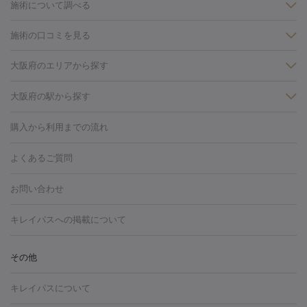
施術について調べる
施術の口コミを見る
美白
白玉点滴・白玉注射
高濃度ビタミンC点滴
美容内服
フォトフェイシャルM22
フラクショナルレーザー
レーザートーニ
大阪府のエリアから探す
ング
ケミカルピーリング
プラセンタ注射
イオン導入
しみ・そばかす・肝斑
大阪・梅田・淀屋橋
心斎橋・難波・四ツ橋
大阪府の駅から探す
HIFU（ハイフ）
白玉点滴・白玉注射
高濃度ビタミンC点滴
フォトフェイシャル
レーザートーニング
ピコレーザートーニン
糸リフト
ボトックス
ボツリヌストキシン
エレクトロポレー
心斎橋駅
大阪駅
梅田駅
グ
フォトシルクプラス
美容内服
ルビーフラクショナル
購入から利用までの流れ
ション
ダーマペン
ピコフラクショナルレーザー
ピコレーザー
トーニング
ハイドラフェイシャル
マッサージピール
脂肪溶解
よくあるご質問
しわ・たるみ
注射
美容点滴・美容注射
フォトRF
PRP皮膚再生療法
脂肪
ヒアルロン酸注射
ボトックス注射
ボツリヌストキシン注射
水
お問い合わせ
冷却
医療脱毛（顔）
医療脱毛（全身）
医療脱毛（あし）
光注射
PRP皮膚再生療法
RF治療（テノール）
スネコス注射
医療脱毛（VIO）
水光注射（ハリ・美肌）
レーザー治療（ハ
美容内服
キレイパスへの掲載について
リ・美肌）
光治療（フォトフェイシャルなど）
アートメイク
毛穴・ニキビ跡
BNLS
二重埋没
医療脱毛（背中）
医療脱毛（うで）
医療
その他
フラクショナルレーザー
ピコフラクショナルレーザー
ダーマペ
脱毛（脇）
にんにく注射
ピアス穴あけ
AGA
医療脱毛
ン
ハイドラフェイシャル
ベルベットスキン
ポテンツァ
美
キレイパスについて
（胸）
ほくろ・いぼ切除
レーザー治療（ほくろ・いぼ除去）