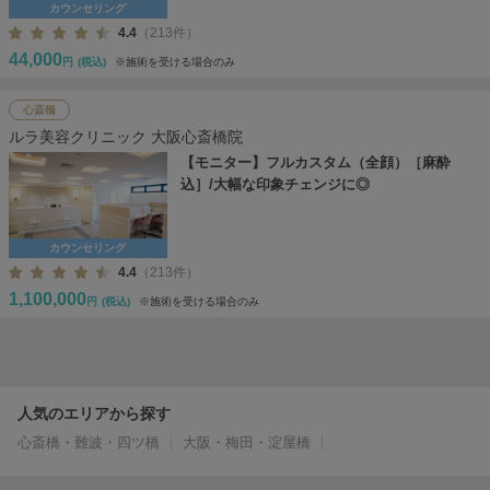
カウンセリング
4.4
（213件）
44,000
円
(税込)
※施術を受ける場合のみ
心斎橋
ルラ美容クリニック 大阪心斎橋院
【モニター】フルカスタム（全顔）［麻酔
込］/大幅な印象チェンジに◎
カウンセリング
4.4
（213件）
1,100,000
円
(税込)
※施術を受ける場合のみ
人気のエリアから探す
心斎橋・難波・四ツ橋
大阪・梅田・淀屋橋