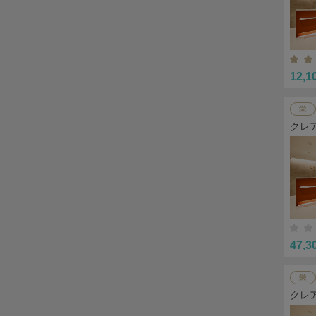
12,1
栄
クレ
47,3
栄
クレ