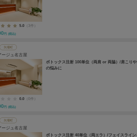
5.0
（3件）
00
円
(税込)
矢場町
アージュ名古屋
ボトックス注射 100単位（両肩 or 両脇）/肩こり
の悩みに
0.0
（0件）
00
円
(税込)
矢場町
アージュ名古屋
ボトックス注射 40単位（両エラ）/フェイスライ