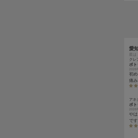
愛
星は
クレ
ボト
202
初め
痛み
く痛
くな
感激
アネ
ボト
まし
202
やは
です
後く
を増