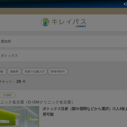
愛知県
ボトックス
価格帯
何度でも購入可
即時予約可
28
チケット：
件
矢場町
リニック名古屋（D-ISMクリニック名古屋）
ボトックス注射（額や眉間などから選択）/1人4枚
用可能