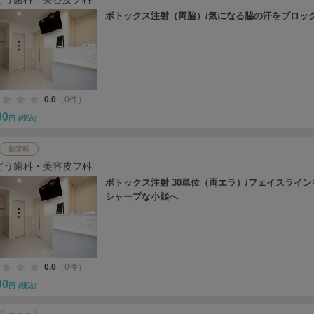
ボトックス注射（両脇）/気になる脇の汗をブロッ
0.0
（0件）
00
円
(税込)
新栄町
どう歯科・美容皮フ科
ボトックス注射 30単位（両エラ）/フェイスライ
シャープな小顔へ
0.0
（0件）
00
円
(税込)