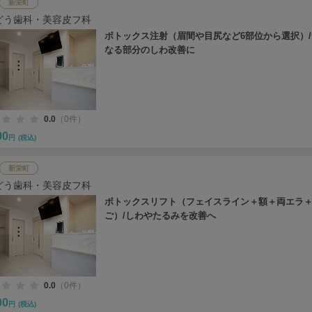
新栄町
どう歯科・美容皮フ科
ボトックス注射（眉間や目尻など6部位から選択）
なる部分のしわ改善に
0.0
（0件）
00
円
(税込)
新栄町
どう歯科・美容皮フ科
ボトックスリフト（フェイスライン＋額＋両エラ
ご）/しわやたるみを改善へ
0.0
（0件）
00
円
(税込)