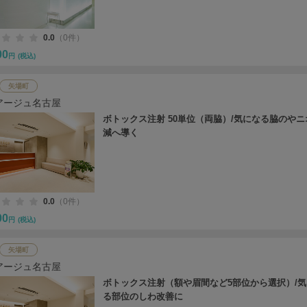
0.0
（0件）
00
円
(税込)
矢場町
アージュ名古屋
ボトックス注射 50単位（両脇）/気になる脇のや
減へ導く
0.0
（0件）
00
円
(税込)
矢場町
アージュ名古屋
ボトックス注射（額や眉間など5部位から選択）/
る部位のしわ改善に