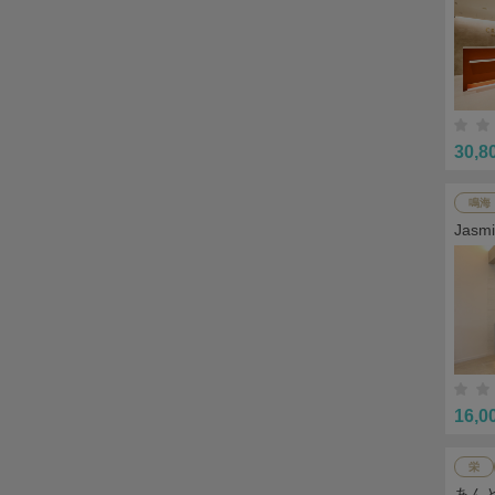
30,8
鳴海
Jas
16,0
栄
あん