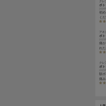
クレ
ボト
202
初め
くだ
です
感じ
アネ
ボト
202
痛か
れた
クレ
ボト
202
額ボ
痛み
終わ
あと
人気