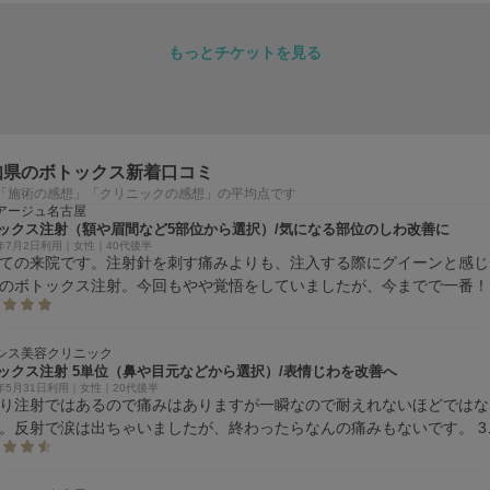
もっとチケットを見る
知県のボトックス新着口コミ
「施術の感想」「クリニックの感想」の平均点です
アージュ名古屋
ックス注射（額や眉間など5部位から選択）/気になる部位のしわ改善に
6年7月2日利用｜女性｜40代後半
ての来院です。注射針を刺す痛みよりも、注入する際にグイーンと感じ
のボトックス注射。今回もやや覚悟をしていましたが、今までで一番！
みを感じませんでした。お冷やしも丁寧でタイミングが絶妙でした！冷
りすぎて痛い、冷やし足りなくて注射の際に痛い、などがなかったこと
しました。翌日にはカチッときまり、目尻シワなし。とても上手だと思
シス美容クリニック
ックス注射 5単位（鼻や目元などから選択）/表情じわを改善へ
た。
6年5月31日利用｜女性｜20代後半
り注射ではあるので痛みはありますが一瞬なので耐えれないほどではな
。反射で涙は出ちゃいましたが、終わったらなんの痛みもないです。 3
らいから軽度ですが効果は感じました。 丁寧でスムーズだったので単
やしてまた行きたいです。