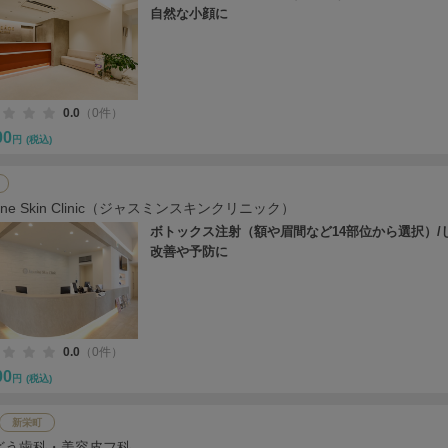
自然な小顔に
0.0
（0件）
00
円
(税込)
mine Skin Clinic（ジャスミンスキンクリニック）
ボトックス注射（額や眉間など14部位から選択）/
改善や予防に
0.0
（0件）
00
円
(税込)
新栄町
どう歯科・美容皮フ科