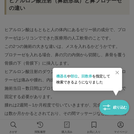
ヒアルロン酸注射（鼻筋形成）と鼻プロテーゼ
の違い
ヒアルロン酸はもともと人の体内にあるゼリー状の成分で、プロ
テーゼはシリコンでできた医療用の人工軟骨のことです。
この2つの施術の大きな違いは、メスを入れるかどうかです。
プロテーゼを入れる場合、鼻の穴の内側から切開し、鼻骨を覆う
骨膜の下（骨膜下）に挿入します。
ヒアルロン酸注射のダウンタイムはほとんどありませんが、プロ
機器名
や
部位
、
回数券
を指定して
テーゼは痛みや腫れ、内出血などのダウンタイムがあります。
検索できるようになりました
施術当日～数日間はプロテーゼが動かないようテープやギプスで
固定する必要があります。
腫れは2週間～1か月程度で引いていきますが、完全に定着するに
絞り込む
は数か月かかるとされており、その間マッサージなど鼻へ強い刺
激を加えないよう注意して過ごします。
さがす
閲覧履歴
購入済み
お気に入り
マイページ