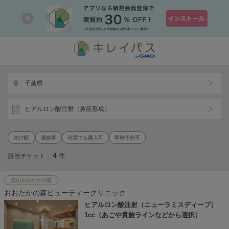
千葉県
ヒアルロン酸注射（鼻筋形成）
価格帯
何度でも購入可
即時予約可
4
該当チケット：
件
流山おおたかの森
おおたかの森ビューティークリニック
ヒアルロン酸注射（ニューラミスディープ）
1cc（あごや貴族ラインなどから選択）