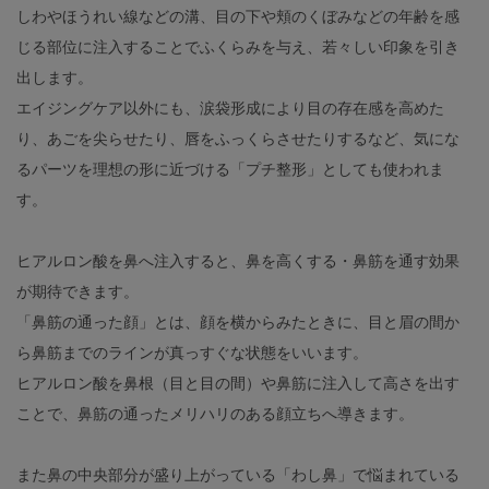
しわやほうれい線などの溝、目の下や頬のくぼみなどの年齢を感
じる部位に注入することでふくらみを与え、若々しい印象を引き
出します。
エイジングケア以外にも、涙袋形成により目の存在感を高めた
り、あごを尖らせたり、唇をふっくらさせたりするなど、気にな
るパーツを理想の形に近づける「プチ整形」としても使われま
す。
ヒアルロン酸を鼻へ注入すると、鼻を高くする・鼻筋を通す効果
が期待できます。
「鼻筋の通った顔」とは、顔を横からみたときに、目と眉の間か
ら鼻筋までのラインが真っすぐな状態をいいます。
ヒアルロン酸を鼻根（目と目の間）や鼻筋に注入して高さを出す
ことで、鼻筋の通ったメリハリのある顔立ちへ導きます。
また鼻の中央部分が盛り上がっている「わし鼻」で悩まれている