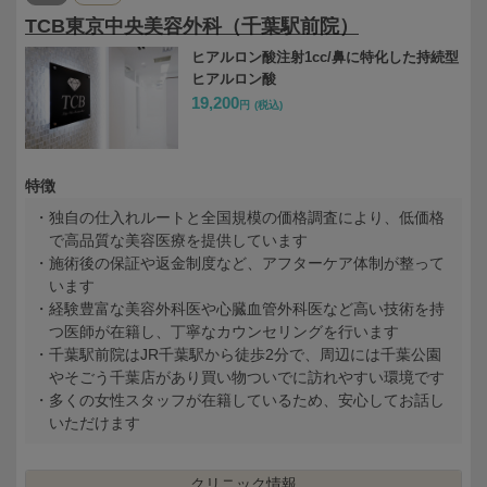
TCB東京中央美容外科（千葉駅前院）
ヒアルロン酸注射1cc/鼻に特化した持続型
ヒアルロン酸
19,200
円
(税込)
特徴
独自の仕入れルートと全国規模の価格調査により、低価格
で高品質な美容医療を提供しています
施術後の保証や返金制度など、アフターケア体制が整って
います
経験豊富な美容外科医や心臓血管外科医など高い技術を持
つ医師が在籍し、丁寧なカウンセリングを行います
千葉駅前院はJR千葉駅から徒歩2分で、周辺には千葉公園
やそごう千葉店があり買い物ついでに訪れやすい環境です
多くの女性スタッフが在籍しているため、安心してお話し
いただけます
クリニック情報