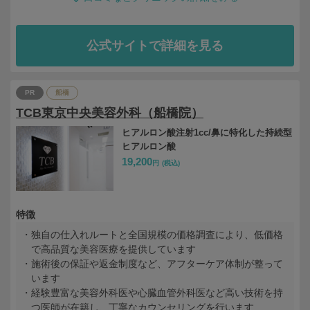
公式サイトで詳細を見る
PR
船橋
TCB東京中央美容外科（船橋院）
ヒアルロン酸注射1cc/鼻に特化した持続型
ヒアルロン酸
19,200
円
(税込)
特徴
独自の仕入れルートと全国規模の価格調査により、低価格
で高品質な美容医療を提供しています
施術後の保証や返金制度など、アフターケア体制が整って
います
経験豊富な美容外科医や心臓血管外科医など高い技術を持
つ医師が在籍し、丁寧なカウンセリングを行います