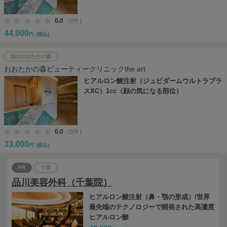
0.0
（0件）
44,000
円
(税込)
流山おおたかの森
おおたかの森ビューティークリニックthe art
ヒアルロン酸注射（ジュビダームウルトラプラ
スXC）1cc（顔の気になる部位）
0.0
（0件）
33,000
円
(税込)
PR
千葉
品川美容外科（千葉院）
ヒアルロン酸注射（鼻・顎の形成）/世界
最先端のテクノロジーで開発された高濃度
ヒアルロン酸