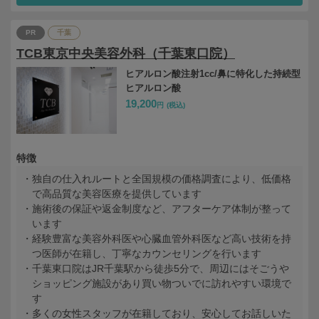
PR
千葉
TCB東京中央美容外科（千葉東口院）
ヒアルロン酸注射1cc/鼻に特化した持続型
ヒアルロン酸
19,200
円
(税込)
特徴
独自の仕入れルートと全国規模の価格調査により、低価格
で高品質な美容医療を提供しています
施術後の保証や返金制度など、アフターケア体制が整って
います
経験豊富な美容外科医や心臓血管外科医など高い技術を持
つ医師が在籍し、丁寧なカウンセリングを行います
千葉東口院はJR千葉駅から徒歩5分で、周辺にはそごうや
ショッピング施設があり買い物ついでに訪れやすい環境で
す
多くの女性スタッフが在籍しており、安心してお話しいた