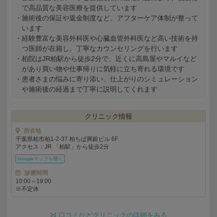
で高品質な美容医療を提供しています
施術後の保証や返金制度など、アフターケア体制が整って
います
経験豊富な美容外科医や心臓血管外科医など高い技術を持
つ医師が在籍し、丁寧なカウンセリングを行います
柏院はJR柏駅から徒歩2分で、近くに高島屋やマルイなど
があり買い物や仕事帰りに気軽に立ち寄れる環境です
患者さまの悩みに寄り添い、仕上がりのシミュレーション
や施術後の経過まで丁寧に説明してくれます
クリニック情報
所在地
千葉県柏市柏1-2-37 柏ちば興銀ビル 6F
アクセス：JR 「柏駅」から徒歩2分
Googleマップを
診療時間
10:00～19:00
※不定休
口コミなどクリニックの詳細をみる