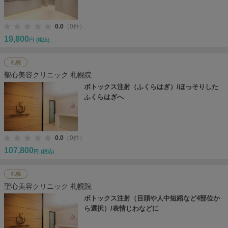
0.0
（0件）
19,800
円
(税込)
札幌
聖心美容クリニック 札幌院
ボトックス注射（ふくらはぎ）/ほっそりした
ふくらはぎへ
0.0
（0件）
107,800
円
(税込)
札幌
聖心美容クリニック 札幌院
ボトックス注射（目頭や人中短縮など4部位か
ら選択）/表情じわなどに