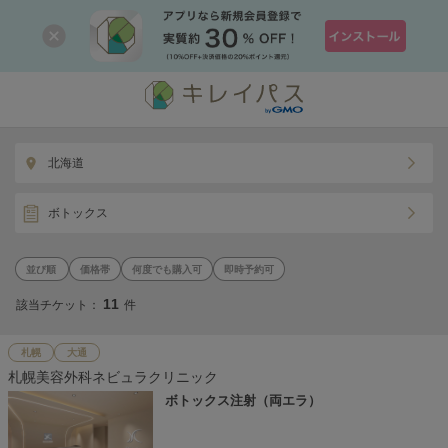
北海道
ボトックス
価格帯
何度でも購入可
即時予約可
11
該当チケット：
件
札幌
大通
札幌美容外科ネビュラクリニック
ボトックス注射（両エラ）