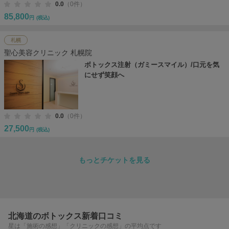
0.0
（0件）
85,800
円
(税込)
札幌
聖心美容クリニック 札幌院
ボトックス注射（ガミースマイル）/口元を気
にせず笑顔へ
0.0
（0件）
27,500
円
(税込)
もっとチケットを見る
北海道のボトックス新着口コミ
星は「施術の感想」「クリニックの感想」の平均点です