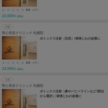
0.0
（0件）
22,000
円
(税込)
札幌
聖心美容クリニック 札幌院
ボトックス注射（目尻）/表情じわの改善に
0.0
（0件）
33,000
円
(税込)
札幌
聖心美容クリニック 札幌院
ボトックス注射（鼻やバニーラインなど3部位
から選択）/表情じわの改善に