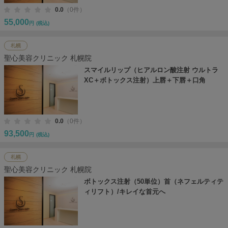
0.0
（0件）
55,000
円
(税込)
札幌
聖心美容クリニック 札幌院
スマイルリップ（ヒアルロン酸注射 ウルトラ
XC＋ボトックス注射）上唇＋下唇＋口角
0.0
（0件）
93,500
円
(税込)
札幌
聖心美容クリニック 札幌院
ボトックス注射（50単位）首（ネフェルティテ
ィリフト）/キレイな首元へ