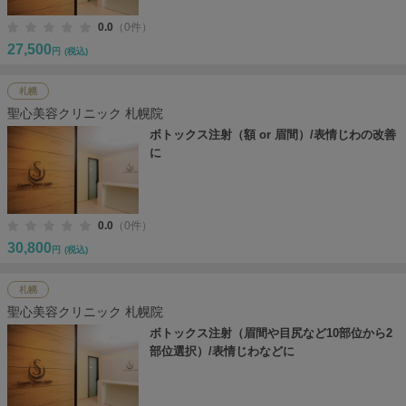
0.0
（0件）
27,500
円
(税込)
札幌
聖心美容クリニック 札幌院
ボトックス注射（額 or 眉間）/表情じわの改善
に
0.0
（0件）
30,800
円
(税込)
札幌
聖心美容クリニック 札幌院
ボトックス注射（眉間や目尻など10部位から2
部位選択）/表情じわなどに