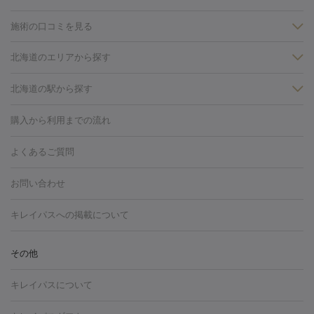
施術の口コミを見る
美白
白玉点滴・白玉注射
高濃度ビタミンC点滴
美容内服
フォトフェイシャルM22
フラクショナルレーザー
レーザートーニ
北海道のエリアから探す
ング
ケミカルピーリング
プラセンタ注射
イオン導入
しみ・そばかす・肝斑
札幌・大通
北海道の駅から探す
HIFU（ハイフ）
白玉点滴・白玉注射
高濃度ビタミンC点滴
フォトフェイシャル
レーザートーニング
ピコレーザートーニン
糸リフト
ボトックス
ボツリヌストキシン
エレクトロポレー
札幌駅
大通駅
グ
フォトシルクプラス
美容内服
ルビーフラクショナル
購入から利用までの流れ
ション
ダーマペン
ピコフラクショナルレーザー
ピコレーザー
トーニング
ハイドラフェイシャル
マッサージピール
脂肪溶解
よくあるご質問
しわ・たるみ
注射
美容点滴・美容注射
フォトRF
PRP皮膚再生療法
脂肪
ヒアルロン酸注射
ボトックス注射
ボツリヌストキシン注射
水
お問い合わせ
冷却
医療脱毛（顔）
医療脱毛（全身）
医療脱毛（あし）
光注射
PRP皮膚再生療法
RF治療（テノール）
スネコス注射
医療脱毛（VIO）
水光注射（ハリ・美肌）
レーザー治療（ハ
美容内服
キレイパスへの掲載について
リ・美肌）
光治療（フォトフェイシャルなど）
アートメイク
毛穴・ニキビ跡
BNLS
二重埋没
医療脱毛（背中）
医療脱毛（うで）
医療
その他
フラクショナルレーザー
ピコフラクショナルレーザー
ダーマペ
脱毛（脇）
にんにく注射
ピアス穴あけ
AGA
医療脱毛
ン
ハイドラフェイシャル
ベルベットスキン
ポテンツァ
美
キレイパスについて
（胸）
ほくろ・いぼ切除
レーザー治療（ほくろ・いぼ除去）
容内服
イソトレチノイン
タトゥー除去
医療痩身
傷跡治療
医療脱毛（おなか）
疲