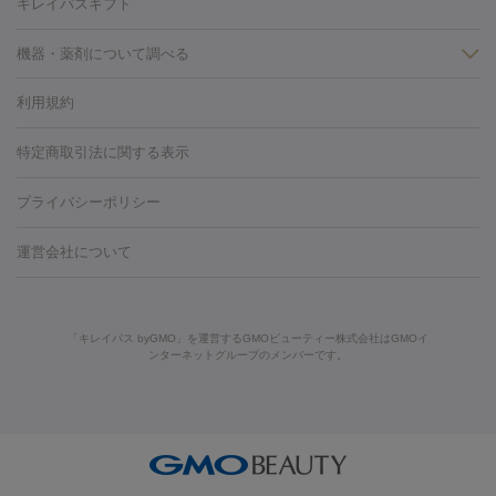
キレイパスギフト
労回復点滴・疲労回復注射
くま治療
切開施術
デリケートゾー
ほくろ・いぼ
ンケア
ホワイトニング
わきが治療
カベリン
隆鼻術
医療
機器・薬剤について調べる
CO2レーザー
脱毛（お尻）
ショッピングリフト
ガミースマイル治療
レーザ
利用規約
薬剤
ー治療（しみ・くすみ）
水光注射（しみ・くすみ）
RF治療
レ
小顔・フェイスライン
リジェノックス
クレヴィエル
ファットインパクト
ヒアルロニ
ーザー治療（毛穴・ニキビ跡）
涙袋ヒアルロン酸
顎ヒアルロン
特定商取引法に関する表示
HIFU（ハイフ）
糸リフト
ショッピングリフト
オンダリフト
ダーゼ
サリチル酸マクロゴールピーリング
ボライト
幹細胞培
酸
唇ヒアルロン酸注射
水光注射（毛穴・ニキビ跡）
鼻ヒアル
養上清液
リジュラン
ジュベルック
プライバシーポリシー
ロン酸注射
医療脱毛（うなじ）
ヒアルロン酸注射（豊胸）
レ
痩身・ダイエット
ーザー治療（黒ずみ）
医療脱毛（指）
ダイエット点滴・ ダイエ
脂肪溶解注射
BNLS・BNLS neo
カベリン
輪郭注射（MLM）
機器
運営会社について
ット注射
レーザーピーリング
レーザー治療（しみスポット照
脂肪冷却
リベルサス
ウゴービ
ルメッカ
プラズマシャワー
ウルトラセルQプラス
BBL光治
射）
ベルベットスキン
レーザー治療（赤み改善）
マイクロボ
療
メディオスター
ジェネシス
ウルトラアクセント
ウルト
美肌
トックス（ボトックスリフト）
クリーニング
GLP-1
セラミッ
「キレイパス byGMO」を運営するGMOビューティー株式会社はGMOイ
ラフォーマー（ウルトラフォーマーⅢ）
サーマクール
イントラ
美容点滴
美容注射
ケミカルピーリング
マッサージピール
ンターネットグループのメンバーです。
ク治療
医療脱毛（ヒゲ）
ポテンツァ
トラネキサム酸
ジェ
セル
イントラジェン
QスイッチYAGレーザー
Qスイッチルビ
イオン導入
エレクトロポレーション
レーザーピーリング
美
ントルマックスプロ
イボ取り
シミ取り
シミ取り（皮膚科）
ーレーザー
ヴァンキッシュ
ミラドライ
フォトRF
アビクリ
容内服
ゼオスキン
ララピール
ハイドラジェントル
ルメッカ
ジェネシス
リジュラン
ラ
ア
ウルセラ
ボルニューマ
イムライト
Vビーム
シルファーム
スネコス
インモード
疲労回復・健康
オリジオ
ミラノリピール
サーマジェン
リバースピール
その他