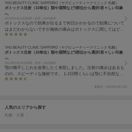
YAG BEAUTY CLINIC SAPPORO（ヤグビューティークリニック 札幌）
ボトックス注射（10単位）額や眉間など5部位から選択/若々しい印象
へ
2023年3月13日利用｜女性｜30代前半
ボトックスなので効果が出るまで何日かかかるので効果について
はまだわからないですが施術の痛みはボトックスに関してはどこ
の院でも一緒かなと思う 冷やしてから注射をうつので我慢出来
ない痛みでは無い。
YAG BEAUTY CLINIC SAPPORO（ヤグビューティークリニック 札幌）
ボトックス注射（10単位）額や眉間など5部位から選択/若々しい印象
へ
2023年3月19日利用｜女性｜20代後半
顎の梅干しじわを改善したく来院しました。注射の痛みはあるも
のの、スピーディな施術です。 1-2日間くらいは顎に不自然なこ
ぶが出来て不安でしたが、3日後頃から馴染んでいい感じになり
ました。梅干しじわは少しまだ残ってますが目立ちにくくなった
更新日：2023年3月13日
と思います。
人気のエリアから探す
札幌・大通