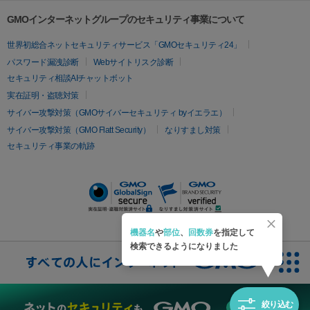
プラセンタ注射
にんにく注射
オンダリフト
ジュベルック
ルビーフラクショナル
脂肪吸
リードファインリフト
肩こり注射
ドラッグデリバリー（ポテン
GMOインターネットグループのセキュリティ事業について
引
VISIA肌診断
ボルニューマ
ソフウェーブ
モフィウス
ツァ）
医療脱毛
世界初総合ネットセキュリティサービス「GMOセキュリティ24」
ザーフ
ジャルプロ
ノーリス
デンシティ
脇ボトックス
医療脱毛（VIO）
医療脱毛
パスワード漏洩診断
Webサイトリスク診断
IPL
エラボトックス
肩ボトックス
リベルサス
イソトレチ
セキュリティ相談AIチャットボット
その他
ノイン
ピコトーニング
ピーリング
実在証明・盗聴対策
二重埋没
アートメイク
ガミースマイル治療
オフィスホワイト
サイバー攻撃対策（GMOサイバーセキュリティ byイエラエ）
ニング
ピアス穴あけ
サイバー攻撃対策（GMO Flatt Security）
なりすまし対策
セキュリティ事業の軌跡
機器名
や
部位
、
回数券
を指定して
検索できるようになりました
絞り込む
無料診断