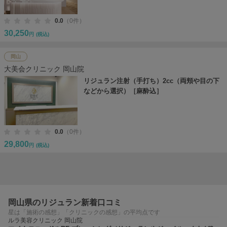
0.0
（0件）
30,250
円
(税込)
岡山
大美会クリニック 岡山院
リジュラン注射（手打ち）2cc（両頬や目の下
などから選択）［麻酔込］
0.0
（0件）
29,800
円
(税込)
岡山県のリジュラン新着口コミ
星は「施術の感想」「クリニックの感想」の平均点です
ルラ美容クリニック 岡山院