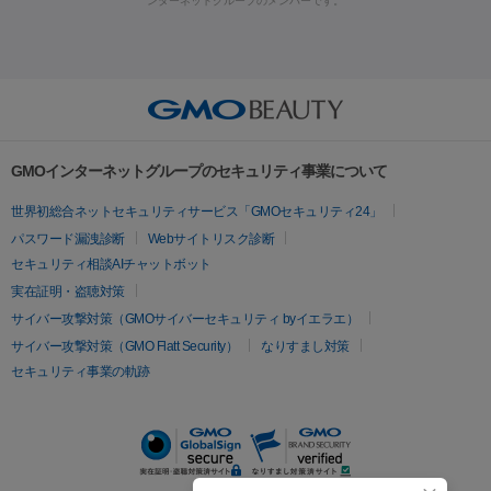
ンターネットグループのメンバーです。
ク治療
医療脱毛（ヒゲ）
ポテンツァ
トラネキサム酸
ジェ
セル
イントラジェン
QスイッチYAGレーザー
Qスイッチルビ
イオン導入
エレクトロポレーション
レーザーピーリング
美
ントルマックスプロ
イボ取り
シミ取り
シミ取り（皮膚科）
ーレーザー
ヴァンキッシュ
ミラドライ
フォトRF
容内服
ハイドラジェントル
ルメッカ
ジェネシス
リジュラン
ラ
イムライト
Vビーム
シルファーム
スネコス
インモード
その他
疲労回復・健康
オリジオ
ミラノリピール
サーマジェン
リバースピール
リードファインリフト
肩こり注射
ドラッグデリバリー（ポテン
プラセンタ注射
にんにく注射
オンダリフト
ジュベルック
ルビーフラクショナル
脂肪吸
ツァ）
GMOインターネットグループのセキュリティ事業について
引
VISIA肌診断
ボルニューマ
ソフウェーブ
モフィウス
医療脱毛
世界初総合ネットセキュリティサービス「GMOセキュリティ24」
ザーフ
ジャルプロ
ノーリス
デンシティ
脇ボトックス
医療脱毛（VIO）
医療脱毛
パスワード漏洩診断
Webサイトリスク診断
IPL
エラボトックス
肩ボトックス
リベルサス
イソトレチ
セキュリティ相談AIチャットボット
その他
ノイン
ピコトーニング
ピーリング
実在証明・盗聴対策
二重埋没
アートメイク
ガミースマイル治療
オフィスホワイト
サイバー攻撃対策（GMOサイバーセキュリティ byイエラエ）
ニング
ピアス穴あけ
サイバー攻撃対策（GMO Flatt Security）
なりすまし対策
セキュリティ事業の軌跡