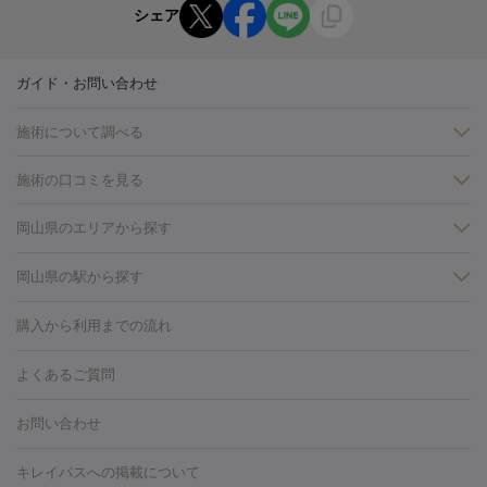
シェア
ガイド・お問い合わせ
施術について調べる
施術の口コミを見る
美白
白玉点滴・白玉注射
高濃度ビタミンC点滴
美容内服
フォトフェイシャルM22
フラクショナルレーザー
レーザートーニ
岡山県のエリアから探す
ング
ケミカルピーリング
プラセンタ注射
イオン導入
しみ・そばかす・肝斑
岡山・倉敷
岡山県の駅から探す
HIFU（ハイフ）
白玉点滴・白玉注射
高濃度ビタミンC点滴
フォトフェイシャル
レーザートーニング
ピコレーザートーニン
糸リフト
ボトックス
ボツリヌストキシン
エレクトロポレー
岡山駅
グ
フォトシルクプラス
美容内服
購入から利用までの流れ
ション
ダーマペン
ピコフラクショナルレーザー
ピコレーザー
トーニング
ハイドラフェイシャル
マッサージピール
脂肪溶解
よくあるご質問
しわ・たるみ
注射
美容点滴・美容注射
フォトRF
PRP皮膚再生療法
脂肪
ヒアルロン酸注射
ボトックス注射
ボツリヌストキシン注射
水
お問い合わせ
冷却
医療脱毛（顔）
医療脱毛（全身）
医療脱毛（あし）
光注射
PRP皮膚再生療法
RF治療（テノール）
スネコス注射
医療脱毛（VIO）
水光注射（ハリ・美肌）
レーザー治療（ハ
美容内服
キレイパスへの掲載について