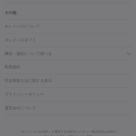
リ・美肌）
光治療（フォトフェイシャルなど）
アートメイク
毛穴・ニキビ跡
BNLS
二重埋没
医療脱毛（背中）
医療脱毛（うで）
医療
その他
フラクショナルレーザー
ピコフラクショナルレーザー
ダーマペ
脱毛（脇）
にんにく注射
ピアス穴あけ
AGA
医療脱毛
ン
ハイドラフェイシャル
ベルベットスキン
ポテンツァ
美
キレイパスについて
（胸）
ほくろ・いぼ切除
レーザー治療（ほくろ・いぼ除去）
容内服
タトゥー除去
医療痩身
傷跡治療
医療脱毛（おなか）
疲
キレイパスギフト
労回復点滴・疲労回復注射
くま治療
切開施術
デリケートゾー
ほくろ・いぼ
ンケア
ホワイトニング
わきが治療
カベリン
隆鼻術
医療
機器・薬剤について調べる
CO2レーザー
脱毛（お尻）
ショッピングリフト
ガミースマイル治療
レーザ
利用規約
薬剤
ー治療（しみ・くすみ）
水光注射（しみ・くすみ）
RF治療
レ
小顔・フェイスライン
リジェノックス
クレヴィエル
ファットインパクト
ヒアルロニ
ーザー治療（毛穴・ニキビ跡）
涙袋ヒアルロン酸
顎ヒアルロン
特定商取引法に関する表示
HIFU（ハイフ）
糸リフト
ショッピングリフト
ダーゼ
サリチル酸マクロゴールピーリング
ボライト
幹細胞培
酸
唇ヒアルロン酸注射
水光注射（毛穴・ニキビ跡）
鼻ヒアル
養上清液
プライバシーポリシー
ロン酸注射
医療脱毛（うなじ）
ヒアルロン酸注射（豊胸）
レ
痩身・ダイエット
ーザー治療（黒ずみ）
医療脱毛（指）
ダイエット点滴・ ダイエ
脂肪溶解注射
BNLS・BNLS neo
カベリン
輪郭注射（MLM）
機器
運営会社について
ット注射
レーザーピーリング
レーザー治療（しみスポット照
脂肪冷却
ルメッカ
プラズマシャワー
ウルトラセルQプラス
BBL光治
射）
ベルベットスキン
レーザー治療（赤み改善）
マイクロボ
療
メディオスター
ジェネシス
ウルトラアクセント
ウルト
美肌
トックス（ボトックスリフト）
クリーニング
GLP-1
セラミッ
「キレイパス byGMO」を運営するGMOビューティー株式会社はGMOイ
ラフォーマー（ウルトラフォーマーⅢ）
サーマクール
イントラ
美容点滴
美容注射
ケミカルピーリング
マッサージピール