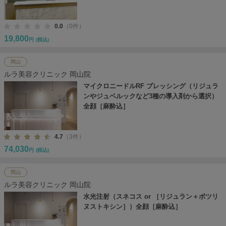
0.0
（0件）
19,800
円
(税込)
岡山
ルラ美容クリニック 岡山院
マイクロニードルRF ブレッシング（リジュラ
ンやジュベルックなど3種の導入剤から選択）
全顔［麻酔込］
4.7
（3件）
74,030
円
(税込)
岡山
ルラ美容クリニック 岡山院
水光注射（スネコス or ［リジュラン＋ボツリ
ヌストキシン］）全顔［麻酔込］