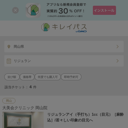
岡山県
リジュラン
価格帯
何度でも購入可
即時予約可
4
該当チケット：
件
岡山
大美会クリニック 岡山院
リジュランアイ（手打ち）1cc（目元）［麻酔
込］/若々しい印象の目元へ