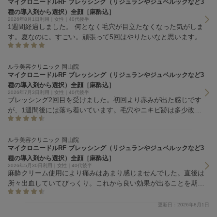
マイクロニードルRF ブレッシング（リジュランやジュベルックなど3
種の導入剤から選択）全顔［麻酔込］
2026年8月1日利用｜女性｜40代後半
1週間経過しました。 何となく毛穴が目立たなくなった気がしま
す。夏なのに。すごい。頑張って5回はやりたいなと思います。
ルラ美容クリニック 岡山院
マイクロニードルRF ブレッシング（リジュランやジュベルックなど3
種の導入剤から選択）全顔［麻酔込］
2026年7月3日利用｜女性｜40代後半
ブレッシング2回目を受けました。初回より赤みが出た感じです
が、1週間後には落ち着いています。毛穴やニキビ跡は多少改善
したかな？位ですが、透明感とツヤが出て肌質改善されていま
す。また受けたい。
ルラ美容クリニック 岡山院
マイクロニードルRF ブレッシング（リジュランやジュベルックなど3
種の導入剤から選択）全顔［麻酔込］
2026年5月30日利用｜女性｜40代後半
麻酔クリーム使用により痛みはあまり感じませんでした。直後は
所々出血していてびっくり。これから良い効果が出ることを期待
していますし、次もやりたいです。
更新日：2026年8月1日