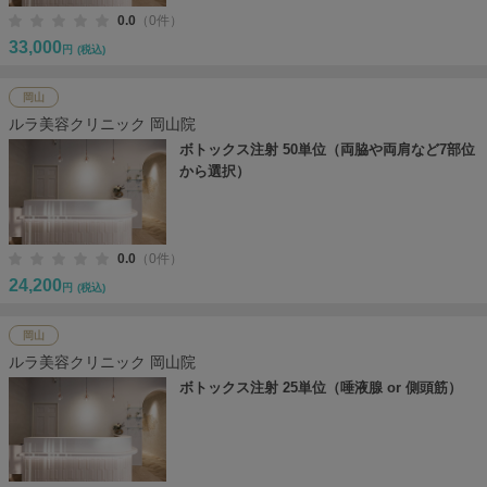
0.0
（0件）
33,000
円
(税込)
岡山
ルラ美容クリニック 岡山院
ボトックス注射 50単位（両脇や両肩など7部位
から選択）
0.0
（0件）
24,200
円
(税込)
岡山
ルラ美容クリニック 岡山院
ボトックス注射 25単位（唾液腺 or 側頭筋）