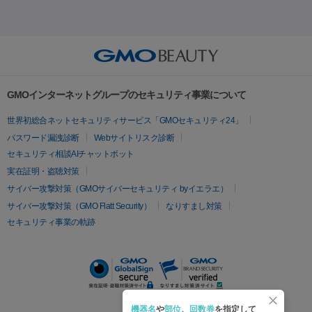
イオン導入
エレクトロポレーション
レーザーピーリング
美
ントルマックスプロ
イボ取り
シミ取り
シミ取り（皮膚科）
ーレーザー
ヴァンキッシュ
ミラドライ
フォトRF
アビクリ
容内服
ゼオスキン
ララピール
ハイドラジェントル
ルメッカ
ジェネシス
リジュラン
ラ
ア
ウルセラ
ボルニューマ
イムライト
Vビーム
シルファーム
スネコス
インモード
疲労回復・健康
オリジオ
ミラノリピール
サーマジェン
リバースピール
その他
プラセンタ注射
にんにく注射
オンダリフト
ジュベルック
ルビーフラクショナル
脂肪吸
リードファインリフト
肩こり注射
ドラッグデリバリー（ポテン
GMOインターネットグループのセキュリティ事業について
引
VISIA肌診断
ボルニューマ
ソフウェーブ
モフィウス
ツァ）
医療脱毛
世界初総合ネットセキュリティサービス「GMOセキュリティ24」
ザーフ
ジャルプロ
ノーリス
デンシティ
脇ボトックス
医療脱毛（VIO）
医療脱毛
パスワード漏洩診断
Webサイトリスク診断
IPL
エラボトックス
肩ボトックス
リベルサス
イソトレチ
セキュリティ相談AIチャットボット
その他
ノイン
ピコトーニング
ピーリング
実在証明・盗聴対策
二重埋没
アートメイク
ガミースマイル治療
オフィスホワイト
サイバー攻撃対策（GMOサイバーセキュリティ byイエラエ）
ニング
ピアス穴あけ
サイバー攻撃対策（GMO Flatt Security）
なりすまし対策
セキュリティ事業の軌跡
機器名
や
部位
、
回数券
を指定して