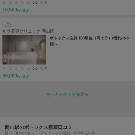
0.0
（0件）
16,500
円
(税込)
岡山
ルラ美容クリニック 岡山院
ボトックス注射 100単位（両エラ）/憧れの小
顔へ
0.0
（0件）
55,000
円
(税込)
もっとチケットを見る
岡山駅のボトックス新着口コミ
星は「施術の感想」「クリニックの感想」の平均点です