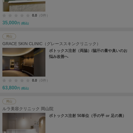
0.0
（0件）
35,000
円
(税込)
岡山
GRACE SKIN CLINIC（グレーススキンクリニック）
ボトックス注射（両脇）/脇汗の量や臭いのお
悩み改善へ
0.0
（0件）
63,800
円
(税込)
岡山
ルラ美容クリニック 岡山院
ボトックス注射 50単位（手の平 or 足の裏）