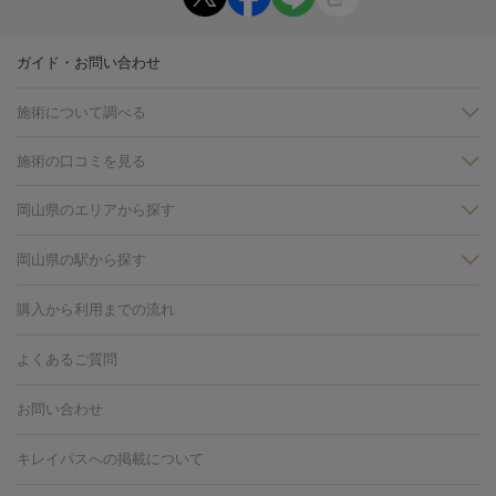
ガイド・お問い合わせ
施術について調べる
施術の口コミを見る
美白
白玉点滴・白玉注射
高濃度ビタミンC点滴
美容内服
フォトフェイシャルM22
フラクショナルレーザー
レーザートーニ
岡山県のエリアから探す
ング
ケミカルピーリング
プラセンタ注射
イオン導入
しみ・そばかす・肝斑
岡山・倉敷
岡山県の駅から探す
HIFU（ハイフ）
白玉点滴・白玉注射
高濃度ビタミンC点滴
フォトフェイシャル
レーザートーニング
ピコレーザートーニン
糸リフト
ボトックス
ボツリヌストキシン
エレクトロポレー
岡山駅
グ
フォトシルクプラス
美容内服
ルビーフラクショナル
購入から利用までの流れ
ション
ダーマペン
ピコフラクショナルレーザー
ピコレーザー
トーニング
ハイドラフェイシャル
マッサージピール
脂肪溶解
よくあるご質問
しわ・たるみ
注射
美容点滴・美容注射
フォトRF
PRP皮膚再生療法
脂肪
ヒアルロン酸注射
ボトックス注射
ボツリヌストキシン注射
水
お問い合わせ
冷却
医療脱毛（顔）
医療脱毛（全身）
医療脱毛（あし）
光注射
PRP皮膚再生療法
RF治療（テノール）
スネコス注射
医療脱毛（VIO）
水光注射（ハリ・美肌）
レーザー治療（ハ
美容内服
キレイパスへの掲載について
リ・美肌）
光治療（フォトフェイシャルなど）
アートメイク