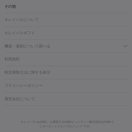
毛穴・ニキビ跡
BNLS
二重埋没
医療脱毛（背中）
医療脱毛（うで）
医療
その他
フラクショナルレーザー
ピコフラクショナルレーザー
ダーマペ
脱毛（脇）
にんにく注射
ピアス穴あけ
AGA
医療脱毛
ン
ハイドラフェイシャル
ベルベットスキン
ポテンツァ
美
キレイパスについて
（胸）
ほくろ・いぼ切除
レーザー治療（ほくろ・いぼ除去）
容内服
イソトレチノイン
タトゥー除去
医療痩身
傷跡治療
医療脱毛（おなか）
疲
キレイパスギフト
労回復点滴・疲労回復注射
くま治療
切開施術
デリケートゾー
ほくろ・いぼ
ンケア
ホワイトニング
わきが治療
カベリン
隆鼻術
医療
機器・薬剤について調べる
CO2レーザー
脱毛（お尻）
ショッピングリフト
ガミースマイル治療
レーザ
利用規約
薬剤
ー治療（しみ・くすみ）
水光注射（しみ・くすみ）
RF治療
レ
小顔・フェイスライン
リジェノックス
クレヴィエル
ファットインパクト
ヒアルロニ
ーザー治療（毛穴・ニキビ跡）
涙袋ヒアルロン酸
顎ヒアルロン
特定商取引法に関する表示
HIFU（ハイフ）
糸リフト
ショッピングリフト
オンダリフト
ダーゼ
サリチル酸マクロゴールピーリング
ボライト
幹細胞培
酸
唇ヒアルロン酸注射
水光注射（毛穴・ニキビ跡）
鼻ヒアル
養上清液
リジュラン
ジュベルック
プライバシーポリシー
ロン酸注射
医療脱毛（うなじ）
ヒアルロン酸注射（豊胸）
レ
痩身・ダイエット
ーザー治療（黒ずみ）
医療脱毛（指）
ダイエット点滴・ ダイエ
脂肪溶解注射
BNLS・BNLS neo
カベリン
輪郭注射（MLM）
機器
運営会社について
ット注射
レーザーピーリング
レーザー治療（しみスポット照
脂肪冷却
リベルサス
ウゴービ
ルメッカ
プラズマシャワー
ウルトラセルQプラス
BBL光治
射）
ベルベットスキン
レーザー治療（赤み改善）
マイクロボ
療
メディオスター
ジェネシス
ウルトラアクセント
ウルト
美肌
トックス（ボトックスリフト）
クリーニング
GLP-1
セラミッ
「キレイパス byGMO」を運営するGMOビューティー株式会社はGMOイ
ラフォーマー（ウルトラフォーマーⅢ）
サーマクール
イントラ
美容点滴
美容注射
ケミカルピーリング
マッサージピール
ンターネットグループのメンバーです。
ク治療
医療脱毛（ヒゲ）
ポテンツァ
トラネキサム酸
ジェ
セル
イントラジェン
QスイッチYAGレーザー
Qスイッチルビ