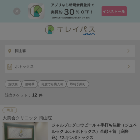
岡山駅
ボトックス
価格帯
何度でも購入可
即時予約可
12
該当チケット：
件
岡山
大美会クリニック 岡山院
ジャルプログロウピール＋手打ち注射（ジュベ
ルック 3cc＋ボトックス）全顔＋首［麻酔
込］/スキンボトックス