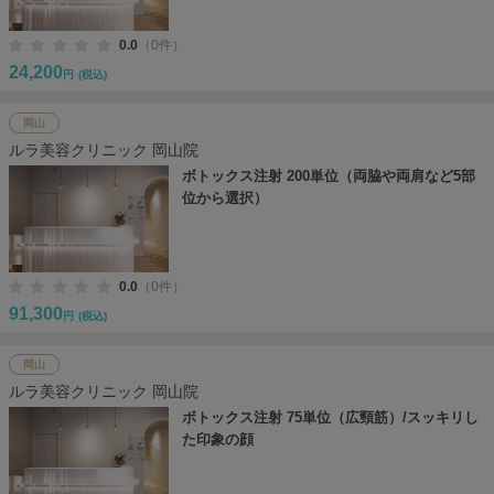
0.0
（0件）
24,200
円
(税込)
岡山
ルラ美容クリニック 岡山院
ボトックス注射 200単位（両脇や両肩など5部
位から選択）
0.0
（0件）
91,300
円
(税込)
岡山
ルラ美容クリニック 岡山院
ボトックス注射 75単位（広頸筋）/スッキリし
た印象の顔