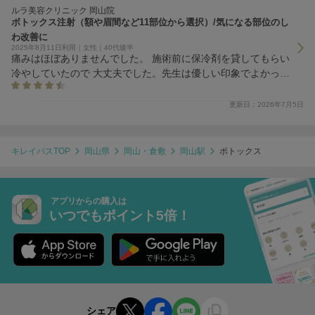
ルラ美容クリニック 岡山院
ボトックス注射（額や眉間など11部位から選択）/気になる部位のし
わ改善に
2025年8月11日利用｜女性｜40代後半
痛みはほぼありませんでした。 施術前に保冷剤を貸してもらい
冷やしていたので 大丈夫でした。先生は優しい印象でよかった
のです。ただ今まで目尻のボトックスを打っていて（他院）内出
血ができたことがなかったのですが、今回目元に１箇所内出血が
更新日：2026年7月5日
できてしまいました。たまたまだと思うのですが。明日から内出
血が落ち着くまでコンシーラーを使おうと思います。
キレイパスTOP
岡山県
岡山・倉敷
岡山駅
ボトックス
アプリからの購入は
いつでもポイント5倍！
シェア