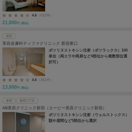
4.6
（632件）
21,000
円
(税込)
新宿
美容皮膚科ティファクリニック 新宿東口
ボツリヌストキシン注射（ボツラックス）100
単位（両エラや両肩など4部位から複数部位選
択可）
4.6
（361件）
13,000
円
(税込)
新宿
新宿三丁目
AB美容クリニック新宿（エービー美容クリニック新宿）
ボツリヌストキシン注射（ウェルストックス）
額や眉間など5部位から選択