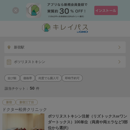
新宿駅
ボツリヌストキシン
価格帯
何度でも購入可
即時予約可
50
該当チケット：
件
新宿
新宿三丁目
ドクター松井クリニック
ボツリヌストキシン注射（リズトックスorワン
ダートックス）100単位（両肩や両エラなど3部
位から選択）