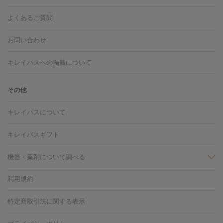
ション
ダーマペン
ピコフラクショナルレーザー
ピコレーザー
橋駅
恵比寿駅
赤坂駅
自由が丘駅
渋谷駅
新宿駅
池袋
町
上野・秋葉原・北千住
自由が丘・二子玉川・学芸大学
中
トーニング
ハイドラフェイシャル
マッサージピール
脂肪溶解
よくあるご質問
しわ・たるみ
駅
浜松町駅
水道橋駅
東銀座駅
表参道駅
二子玉川駅
野・吉祥寺・立川
下北沢・成城学園前・町田
その他（豊洲・赤
注射
美容点滴・美容注射
フォトRF
PRP皮膚再生療法
脂肪
ヒアルロン酸注射
新宿三丁目駅
目黒駅
ボトックス注射
新宿御苑前駅
ボツリヌストキシン注射
御茶ノ水駅
田園調布
水
羽・練馬など）
お問い合わせ
冷却
医療脱毛（顔）
医療脱毛（全身）
医療脱毛（あし）
光注射
駅
原宿駅
PRP皮膚再生療法
五反田駅
銀座一丁目駅
RF治療（テノール）
中目黒駅
スネコス注射
六本木駅
医療脱毛（VIO）
水光注射（ハリ・美肌）
レーザー治療（ハ
美容内服
広尾駅
板橋駅
有楽町駅
代々木上原駅
新橋駅
十条駅
キレイパスへの掲載について
リ・美肌）
光治療（フォトフェイシャルなど）
アートメイク
外苑前駅
三鷹駅
麻布十番駅
町田駅
青山一丁目駅
高田
毛穴・ニキビ跡
BNLS
二重埋没
医療脱毛（背中）
医療脱毛（うで）
医療
馬場駅
学芸大学駅
日比谷駅
乃木坂駅
浅草橋駅
虎ノ門
その他
フラクショナルレーザー
ピコフラクショナルレーザー
ダーマペ
脱毛（脇）
にんにく注射
ピアス穴あけ
AGA
医療脱毛
駅
日暮里駅
代官山駅
立川駅
日本橋駅
赤羽駅
錦糸町
ン
ハイドラフェイシャル
ベルベットスキン
ポテンツァ
美
キレイパスについて
（胸）
ほくろ・いぼ切除
レーザー治療（ほくろ・いぼ除去）
駅
練馬駅
三軒茶屋駅
新富町駅
白金高輪駅
神楽坂駅
容内服
タトゥー除去
医療痩身
傷跡治療
医療脱毛（おなか）
疲
千駄木駅
金町駅
葛西駅
キレイパスギフト
労回復点滴・疲労回復注射
くま治療
切開施術
デリケートゾー
ほくろ・いぼ
ンケア
ホワイトニング
わきが治療
カベリン
隆鼻術
医療
機器・薬剤について調べる
CO2レーザー
脱毛（お尻）
ショッピングリフト
ガミースマイル治療
レーザ
利用規約
薬剤
ー治療（しみ・くすみ）
水光注射（しみ・くすみ）
RF治療
レ
小顔・フェイスライン
リジェノックス
クレヴィエル
ファットインパクト
ヒアルロニ
ーザー治療（毛穴・ニキビ跡）
涙袋ヒアルロン酸
顎ヒアルロン
特定商取引法に関する表示
HIFU（ハイフ）
糸リフト
ショッピングリフト
ダーゼ
サリチル酸マクロゴールピーリング
ボライト
幹細胞培
酸
唇ヒアルロン酸注射
水光注射（毛穴・ニキビ跡）
鼻ヒアル
養上清液