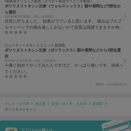
AB美容クリニック新宿（エービー美容クリニック新宿）
ボツリヌストキシン注射（ウェルストックス）額や眉間など5部位か
ら選択
2026年8月6日利用｜女性｜40代前半
目尻に打ちました。 効果がでていると思います。 痛みはブルブ
ルマシーンでの痛み逃ししかないので目尻は我慢できますが他所
だと痛み強そうだなと思いました。
ビューティースキンクリニック 新宿院
ボツリヌストキシン注射（ボツラックス）額や眉間などから3部位選
択
2026年7月30日利用｜女性｜10代後半
小鼻に初めてやってみたんですけど、やっぱり痛いです。頑張っ
てください。
更新日：2026年8月1日
キレイパスTOP
東京都
新宿・代々木・大久保
新宿駅
ボツリヌストキシン
アプリからの購入は