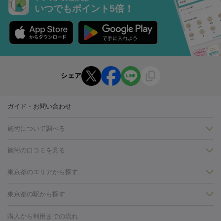
いつでもポイント5倍！
シェア
ガイド・お問い合わせ
施術について調べる
施術の口コミを見る
美白
白玉点滴・白玉注射
高濃度ビタミンC点滴
美容内服
フォトフェイシャルM22
フラクショナルレーザー
レーザートーニ
東京都のエリアから探す
ング
ケミカルピーリング
プラセンタ注射
イオン導入
しみ・そばかす・肝斑
銀座・有楽町・新橋・日本橋
渋谷・表参道・原宿
新宿・代々
東京都の駅から探す
HIFU（ハイフ）
白玉点滴・白玉注射
高濃度ビタミンC点滴
フォトフェイシャル
レーザートーニング
ピコレーザートーニン
木・大久保
赤坂・六本木・広尾
池袋・大塚・高田馬場
恵比
糸リフト
ボトックス
ボツリヌストキシン
エレクトロポレー
笹塚駅
代々木駅
神田駅
銀座駅
下北沢駅
上野駅
飯田
グ
フォトシルクプラス
美容内服
購入から利用までの流れ
寿・目黒・中目黒
品川・浜松町・五反田
飯田橋・市ヶ谷・永田