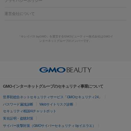
プライバシーポリシー
ロン酸注射
医療脱毛（うなじ）
ヒアルロン酸注射（豊胸）
レ
痩身・ダイエット
ーザー治療（黒ずみ）
医療脱毛（指）
ダイエット点滴・ ダイエ
脂肪溶解注射
BNLS・BNLS neo
カベリン
輪郭注射（MLM）
機器
運営会社について
ット注射
レーザーピーリング
レーザー治療（しみスポット照
脂肪冷却
ルメッカ
プラズマシャワー
ウルトラセルQプラス
BBL光治
射）
ベルベットスキン
レーザー治療（赤み改善）
マイクロボ
療
メディオスター
ジェネシス
ウルトラアクセント
ウルト
美肌
トックス（ボトックスリフト）
クリーニング
GLP-1
セラミッ
「キレイパス byGMO」を運営するGMOビューティー株式会社はGMOイ
ラフォーマー（ウルトラフォーマーⅢ）
サーマクール
イントラ
美容点滴
美容注射
ケミカルピーリング
マッサージピール
ンターネットグループのメンバーです。
ク治療
医療脱毛（ヒゲ）
ポテンツァ
トラネキサム酸
ジェ
セル
イントラジェン
QスイッチYAGレーザー
Qスイッチルビ
イオン導入
エレクトロポレーション
レーザーピーリング
美
ントルマックスプロ
イボ取り
シミ取り
シミ取り（皮膚科）
ーレーザー
ヴァンキッシュ
ミラドライ
フォトRF
容内服
ハイドラジェントル
ルメッカ
ジェネシス
リジュラン
ラ
イムライト
Vビーム
シルファーム
スネコス
インモード
その他
疲労回復・健康
オリジオ
ミラノリピール
サーマジェン
リバースピール
リードファインリフト
肩こり注射
ドラッグデリバリー（ポテン
プラセンタ注射
にんにく注射
オンダリフト
ジュベルック
ルビーフラクショナル
脂肪吸
ツァ）
GMOインターネットグループのセキュリティ事業について
引
VISIA肌診断
ボルニューマ
ソフウェーブ
モフィウス
医療脱毛
世界初総合ネットセキュリティサービス「GMOセキュリティ24」
ザーフ
ジャルプロ
ノーリス
デンシティ
脇ボトックス
医療脱毛（VIO）
医療脱毛
パスワード漏洩診断
Webサイトリスク診断
IPL
エラボトックス
肩ボトックス
リベルサス
イソトレチ
セキュリティ相談AIチャットボット
その他
ノイン
ピコトーニング
ピーリング
実在証明・盗聴対策
二重埋没
アートメイク
ガミースマイル治療
オフィスホワイト
サイバー攻撃対策（GMOサイバーセキュリティ byイエラエ）