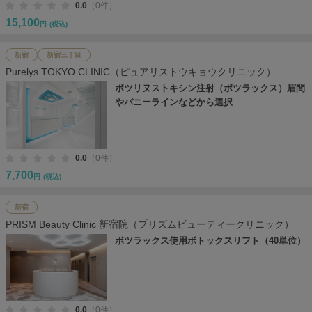
0.0
（0件）
15,100
円
(税込)
新宿
新宿三丁目
Purelys TOKYO CLINIC（ピュアリストウキョウクリニック）
ボツリヌストキシン注射（ボツラックス）眉間
やバニーラインなどから選択
0.0
（0件）
7,700
円
(税込)
新宿
PRISM Beauty Clinic 新宿院（プリズムビューティークリニック）
ボツラックス使用ボトックスリフト（40単位）
0.0
（0件）