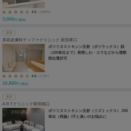
4.5
（296件）
3,000
円
(税込)
新宿
美容皮膚科ティファクリニック 新宿東口
ボツリヌストキシン注射（ボツラックス）顔
（100単位まで）表情しわ・エラなどから複数
部位選択可
4.4
（11件）
16,800
円
(税込)
新宿
A.R.Tクリニック新宿南口
ボツリヌストキシン注射（リズトックス） 200
単位（両脇）/汗と臭いのお悩みに