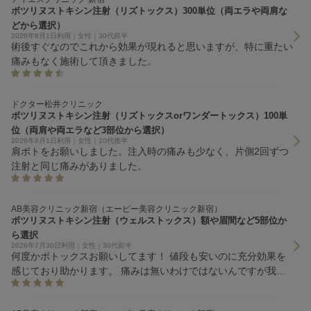
ボツリヌストキシン注射（リズトックス）300単位（両エラや両肩な
どから選択）
2026年8月1日利用｜女性｜30代前半
術後すぐなのでこれから効果が現れると思いますが、特に重たい
痛みもなく施術して頂きました。
ドクター松井クリニック
ボツリヌストキシン注射（リズトックスorワンダートックス）100単
位（両肩や両エラなど3部位から選択）
2026年8月1日利用｜女性｜10代後半
肩ボトをお願いしました。注入時の痛みも少なく、片側2回ずつ
注射と同じ痛みがありました。
AB美容クリニック新宿（エービー美容クリニック新宿）
ボツリヌストキシン注射（ウェルストックス）額や眉間など5部位か
ら選択
2026年7月30日利用｜女性｜30代前半
何度かボトックスお願いしてます！ 値段も安いのに充分効果を
感じており助かります。 痛みは無いわけではないんですが我慢
できない程ではないです。