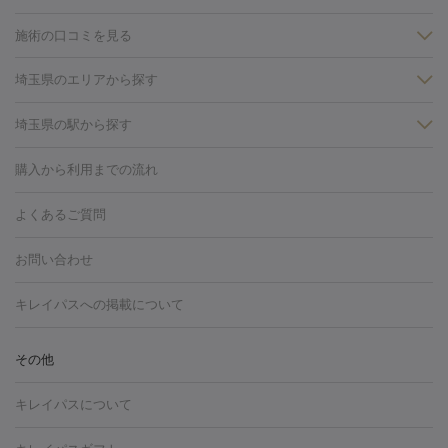
施術の口コミを見る
美白
白玉点滴・白玉注射
高濃度ビタミンC点滴
美容内服
フォトフェイシャルM22
フラクショナルレーザー
レーザートーニ
埼玉県のエリアから探す
ング
ケミカルピーリング
プラセンタ注射
イオン導入
しみ・そばかす・肝斑
大宮・浦和・戸田
川越・南古谷・久喜
埼玉県の駅から探す
HIFU（ハイフ）
白玉点滴・白玉注射
高濃度ビタミンC点滴
フォトフェイシャル
レーザートーニング
ピコレーザートーニン
糸リフト
ボトックス
ボツリヌストキシン
エレクトロポレー
川越駅
大宮駅
グ
フォトシルクプラス
美容内服
購入から利用までの流れ
ション
ダーマペン
ピコフラクショナルレーザー
ピコレーザー
トーニング
ハイドラフェイシャル
マッサージピール
脂肪溶解
よくあるご質問
しわ・たるみ
注射
美容点滴・美容注射
フォトRF
PRP皮膚再生療法
脂肪
ヒアルロン酸注射
ボトックス注射
ボツリヌストキシン注射
水
お問い合わせ
冷却
医療脱毛（顔）
医療脱毛（全身）
医療脱毛（あし）
光注射
PRP皮膚再生療法
RF治療（テノール）
スネコス注射
医療脱毛（VIO）
水光注射（ハリ・美肌）
レーザー治療（ハ
美容内服
キレイパスへの掲載について
リ・美肌）
光治療（フォトフェイシャルなど）
アートメイク
毛穴・ニキビ跡
BNLS
二重埋没
医療脱毛（背中）
医療脱毛（うで）
医療
その他
フラクショナルレーザー
ピコフラクショナルレーザー
ダーマペ
脱毛（脇）
にんにく注射
ピアス穴あけ
AGA
医療脱毛
ン
ハイドラフェイシャル
ベルベットスキン
ポテンツァ
美
キレイパスについて
（胸）
ほくろ・いぼ切除
レーザー治療（ほくろ・いぼ除去）
容内服
タトゥー除去
医療痩身
傷跡治療
医療脱毛（おなか）
疲