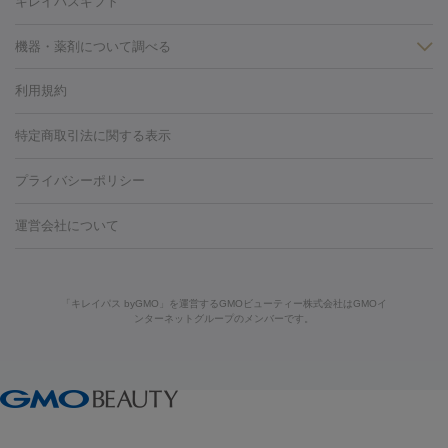
キレイパスギフト
労回復点滴・疲労回復注射
くま治療
切開施術
デリケートゾー
ほくろ・いぼ
ンケア
ホワイトニング
わきが治療
カベリン
隆鼻術
医療
機器・薬剤について調べる
CO2レーザー
脱毛（お尻）
ショッピングリフト
ガミースマイル治療
レーザ
利用規約
薬剤
ー治療（しみ・くすみ）
水光注射（しみ・くすみ）
RF治療
レ
小顔・フェイスライン
リジェノックス
クレヴィエル
ファットインパクト
ヒアルロニ
ーザー治療（毛穴・ニキビ跡）
涙袋ヒアルロン酸
顎ヒアルロン
特定商取引法に関する表示
HIFU（ハイフ）
糸リフト
ショッピングリフト
ダーゼ
サリチル酸マクロゴールピーリング
ボライト
幹細胞培
酸
唇ヒアルロン酸注射
水光注射（毛穴・ニキビ跡）
鼻ヒアル
養上清液
プライバシーポリシー
ロン酸注射
医療脱毛（うなじ）
ヒアルロン酸注射（豊胸）
レ
痩身・ダイエット
ーザー治療（黒ずみ）
医療脱毛（指）
ダイエット点滴・ ダイエ
脂肪溶解注射
BNLS・BNLS neo
カベリン
輪郭注射（MLM）
機器
運営会社について
ット注射
レーザーピーリング
レーザー治療（しみスポット照
脂肪冷却
ルメッカ
プラズマシャワー
ウルトラセルQプラス
BBL光治
射）
ベルベットスキン
レーザー治療（赤み改善）
マイクロボ
療
メディオスター
ジェネシス
ウルトラアクセント
ウルト
美肌
トックス（ボトックスリフト）
クリーニング
GLP-1
セラミッ
「キレイパス byGMO」を運営するGMOビューティー株式会社はGMOイ
ラフォーマー（ウルトラフォーマーⅢ）
サーマクール
イントラ
美容点滴
美容注射
ケミカルピーリング
マッサージピール
ンターネットグループのメンバーです。
ク治療
医療脱毛（ヒゲ）
ポテンツァ
トラネキサム酸
ジェ
セル
イントラジェン
QスイッチYAGレーザー
Qスイッチルビ
イオン導入
エレクトロポレーション
レーザーピーリング
美
ントルマックスプロ
イボ取り
シミ取り
シミ取り（皮膚科）
ーレーザー
ヴァンキッシュ
ミラドライ
フォトRF
容内服
ハイドラジェントル
ルメッカ
ジェネシス
リジュラン
ラ
イムライト
Vビーム
シルファーム
スネコス
インモード
その他
疲労回復・健康
オリジオ
ミラノリピール
サーマジェン
リバースピール
リードファインリフト
肩こり注射
ドラッグデリバリー（ポテン