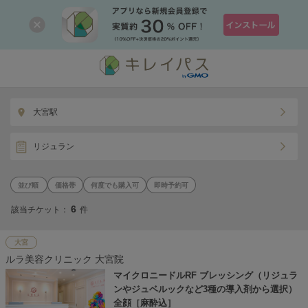
大宮駅
リジュラン
価格帯
何度でも購入可
即時予約可
6
該当チケット：
件
大宮
ルラ美容クリニック 大宮院
マイクロニードルRF ブレッシング（リジュラ
ンやジュベルックなど3種の導入剤から選択）
全顔［麻酔込］