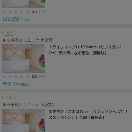
0.0
（0件）
162,250
円
(税込)
大宮
ルラ美容クリニック 大宮院
トライフィルプロ 100shots（リジュランi
2cc）顔の気になる部位［麻酔込］
0.0
（0件）
65,010
円
(税込)
大宮
ルラ美容クリニック 大宮院
水光注射（スネコス or ［リジュラン＋ボツリ
ヌストキシン］）全顔［麻酔込］