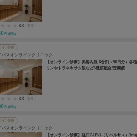
0.0
（0件）
40
円
(税込)
ライン診療
イパスオンラインクリニック
【オンライン診療】美容内服 6合剤（90日分）各
ミンやトラネキサム酸など6種類配合/定期便
0.0
（0件）
90
円
(税込)
ライン診療
イパスオンラインクリニック
【オンライン診療】経口GLP-1（リベルサス）3mg