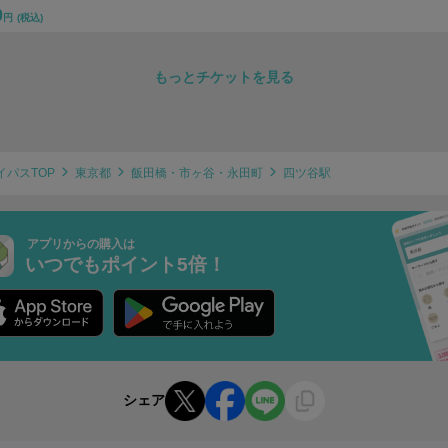
0
円
(税込)
もっとチケットを見る
イパスTOP
東京都
飯田橋・市ヶ谷・永田町
四ツ谷駅
アプリからの購入は
いつでもポイント5倍！
シェア