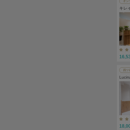
オン
キレ
16,5
四ツ
Lu
18,0