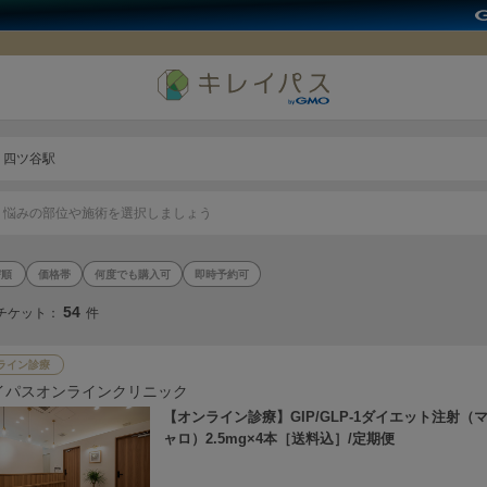
四ツ谷駅
悩みの部位や施術を選択しましょう
価格帯
何度でも購入可
即時予約可
54
チケット：
件
ライン診療
イパスオンラインクリニック
【オンライン診療】GIP/GLP-1ダイエット注射（
ャロ）2.5mg×4本［送料込］/定期便