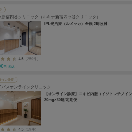
谷
cina新宿四谷クリニック（ルキナ新宿四ツ谷クリニック）
IPL光治療（ルメッカ）全顔 2周照射
4.5
（259件）
00
円
(税込)
ライン診療
イパスオンラインクリニック
【オンライン診療】ニキビ内服（イソトレチノイ
20mg×30錠/定期便
4.5
（19件）