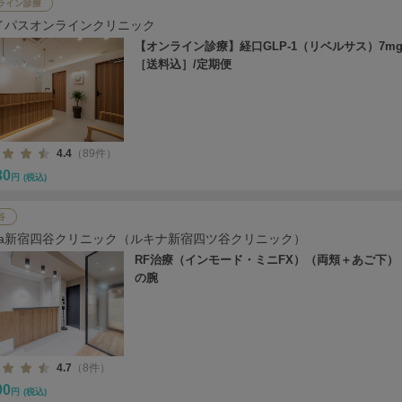
ライン診療
イパスオンラインクリニック
【オンライン診療】経口GLP-1（リベルサス）7mg
［送料込］/定期便
4.4
（89件）
30
円
(税込)
谷
cina新宿四谷クリニック（ルキナ新宿四ツ谷クリニック）
RF治療（インモード・ミニFX）（両頬＋あご下） o
の腕
4.7
（8件）
00
円
(税込)