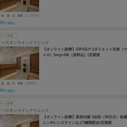
4.5
（1,707件）
00
円
(税込)
ライン診療
イパスオンラインクリニック
【オンライン診療】GIP/GLP-1ダイエット注射（
ャロ）5mg×4本［送料込］/定期便
4.6
（486件）
00
円
(税込)
ライン診療
イパスオンラインクリニック
【オンライン診療】美容内服 5合剤（90日分）各
ミンやL-システインなど5種類配合/定期便