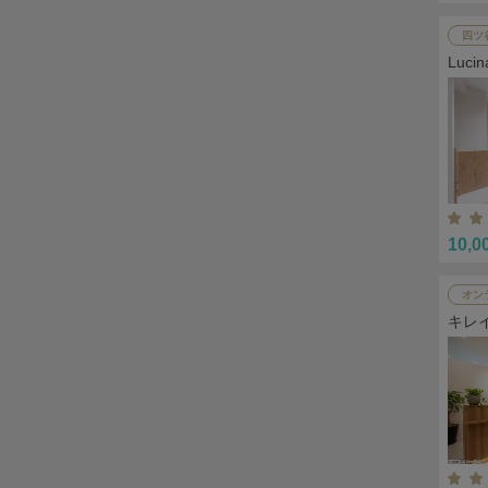
四ツ
Lu
10,0
オン
キレ