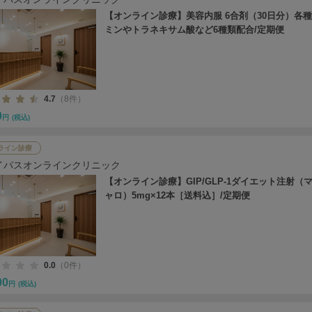
【オンライン診療】美容内服 6合剤（30日分）各
ミンやトラネキサム酸など6種類配合/定期便
4.7
（8件）
0
円
(税込)
ライン診療
イパスオンラインクリニック
【オンライン診療】GIP/GLP-1ダイエット注射（
ャロ）5mg×12本［送料込］/定期便
0.0
（0件）
00
円
(税込)