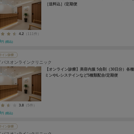
［送料込］/定期便
4.2
（111件）
0
円
(税込)
ライン診療
イパスオンラインクリニック
【オンライン診療】美容内服 5合剤（30日分）各
ミンやL-システインなど5種類配合/定期便
3.8
（5件）
0
円
(税込)
ライン診療
イパスオンラインクリニック