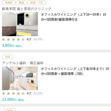
有楽町
銀座
銀座一丁目
銀座本院 歯と美容のクリニック
オフィスホワイトニング（上下16〜20本）10
分×3回照射/歯面清掃付き
4.3
（607件）
3,800
円
(税込)
渋谷
アンデルト歯科・矯正歯科
オフィスホワイトニング（上下各20本まで）10
分×2回照射＋歯面清掃（3回）
4.7
（512件）
11,000
円
(税込)
浜松町