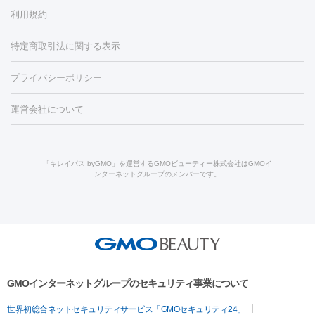
容内服
イソトレチノイン
タトゥー除去
医療痩身
傷跡治療
医療脱毛（おなか）
疲
利用規約
薬剤
労回復点滴・疲労回復注射
くま治療
切開施術
デリケートゾー
リジェノックス
クレヴィエル
ファットインパクト
ヒアルロニ
ほくろ・いぼ
ンケア
ホワイトニング
わきが治療
カベリン
隆鼻術
医療
特定商取引法に関する表示
ダーゼ
サリチル酸マクロゴールピーリング
ボライト
幹細胞培
CO2レーザー
脱毛（お尻）
ショッピングリフト
ガミースマイル治療
レーザ
養上清液
リジュラン
ジュベルック
プライバシーポリシー
ー治療（しみ・くすみ）
水光注射（しみ・くすみ）
RF治療
レ
小顔・フェイスライン
ーザー治療（毛穴・ニキビ跡）
涙袋ヒアルロン酸
顎ヒアルロン
機器
運営会社について
HIFU（ハイフ）
糸リフト
ショッピングリフト
オンダリフト
酸
唇ヒアルロン酸注射
水光注射（毛穴・ニキビ跡）
鼻ヒアル
ルメッカ
プラズマシャワー
ウルトラセルQプラス
BBL光治
ロン酸注射
医療脱毛（うなじ）
ヒアルロン酸注射（豊胸）
レ
痩身・ダイエット
療
メディオスター
ジェネシス
ウルトラアクセント
ウルト
ーザー治療（黒ずみ）
医療脱毛（指）
ダイエット点滴・ ダイエ
脂肪溶解注射
BNLS・BNLS neo
カベリン
輪郭注射（MLM）
「キレイパス byGMO」を運営するGMOビューティー株式会社はGMOイ
ラフォーマー（ウルトラフォーマーⅢ）
サーマクール
イントラ
ンターネットグループのメンバーです。
ット注射
レーザーピーリング
レーザー治療（しみスポット照
脂肪冷却
リベルサス
ウゴービ
セル
イントラジェン
QスイッチYAGレーザー
Qスイッチルビ
射）
ベルベットスキン
レーザー治療（赤み改善）
マイクロボ
ーレーザー
ヴァンキッシュ
ミラドライ
フォトRF
アビクリ
美肌
トックス（ボトックスリフト）
クリーニング
GLP-1
セラミッ
ア
ウルセラ
ボルニューマ
美容点滴
美容注射
ケミカルピーリング
マッサージピール
ク治療
医療脱毛（ヒゲ）
ポテンツァ
トラネキサム酸
ジェ
イオン導入
エレクトロポレーション
レーザーピーリング
美
その他
ントルマックスプロ
イボ取り
シミ取り
シミ取り（皮膚科）
容内服
ゼオスキン
ララピール
リードファインリフト
肩こり注射
ドラッグデリバリー（ポテン
ハイドラジェントル
ルメッカ
ジェネシス
リジュラン
ラ
GMOインターネットグループのセキュリティ事業について
ツァ）
イムライト
Vビーム
シルファーム
スネコス
インモード
疲労回復・健康
世界初総合ネットセキュリティサービス「GMOセキュリティ24」