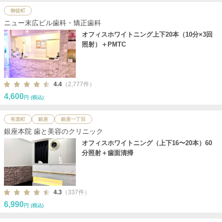
御徒町
ニュー末広ビル歯科・矯正歯科
オフィスホワイトニング上下20本（10分×3回
照射）＋PMTC
4.4
（2,777件）
4,600
円
(税込)
有楽町
銀座
銀座一丁目
銀座本院 歯と美容のクリニック
オフィスホワイトニング（上下16〜20本）60
分照射＋歯面清掃
4.3
（337件）
6,990
円
(税込)