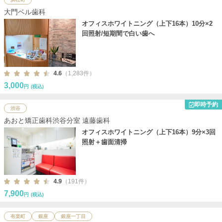
大門ベル歯科
オフィスホワイトニング（上下16本）10分×2
回照射/短期間で白い歯へ
4.6
（1,283件）
3,000
円
(税込)
即時予約
渋谷
あおと矯正歯科渋谷分室 遠藤歯科
オフィスホワイトニング（上下16本）9分×3回
照射＋歯面清掃
4.9
（191件）
7,900
円
(税込)
有楽町
銀座
銀座一丁目