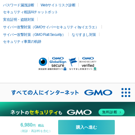
オリジオ
ミラノリピール
サーマジェン
リバースピール
パスワード漏洩診断
Webサイトリスク診断
プラセンタ注射
にんにく注射
オンダリフト
ジュベルック
ルビーフラクショナル
脂肪吸
セキュリティ相談AIチャットボット
引
VISIA肌診断
ボルニューマ
ソフウェーブ
モフィウス
実在証明・盗聴対策
医療脱毛
ザーフ
ジャルプロ
ノーリス
デンシティ
脇ボトックス
サイバー攻撃対策（GMOサイバーセキュリティ byイエラエ）
医療脱毛（VIO）
医療脱毛
サイバー攻撃対策（GMO Flatt Security）
なりすまし対策
IPL
エラボトックス
肩ボトックス
リベルサス
イソトレチ
セキュリティ事業の軌跡
その他
ノイン
ピコトーニング
ピーリング
二重埋没
アートメイク
ガミースマイル治療
オフィスホワイト
ニング
ピアス穴あけ
無料診断
6,980
円
税込
購入へ進む
（初診・再診料を含む）