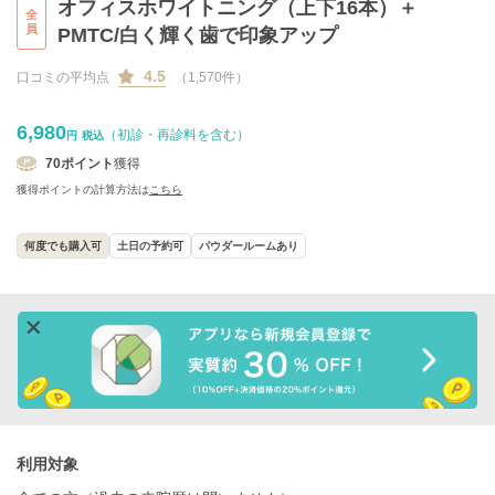
オフィスホワイトニング（上下16本）＋
全
員
PMTC/白く輝く歯で印象アップ
4.5
口コミの平均点
（1,570件）
6,980
（初診・再診料を含む）
円
税込
70
ポイント
獲得
獲得ポイントの計算方法は
こちら
何度でも購入可
土日の予約可
パウダールームあり
利用対象