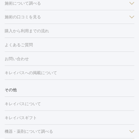
施術について調べる
施術の口コミを見る
美白
白玉点滴・白玉注射
高濃度ビタミンC点滴
美容内服
フォトフェイシャルM22
フラクショナルレーザー
レーザートーニ
購入から利用までの流れ
ング
ケミカルピーリング
プラセンタ注射
イオン導入
しみ・そばかす・肝斑
よくあるご質問
HIFU（ハイフ）
白玉点滴・白玉注射
高濃度ビタミンC点滴
フォトフェイシャル
レーザートーニング
ピコレーザートーニン
糸リフト
ボトックス
ボツリヌストキシン
エレクトロポレー
グ
フォトシルクプラス
美容内服
ルビーフラクショナル
お問い合わせ
ション
ダーマペン
ピコフラクショナルレーザー
ピコレーザー
トーニング
ハイドラフェイシャル
マッサージピール
脂肪溶解
キレイパスへの掲載について
しわ・たるみ
注射
美容点滴・美容注射
フォトRF
PRP皮膚再生療法
脂肪
ヒアルロン酸注射
ボトックス注射
ボツリヌストキシン注射
水
冷却
医療脱毛（顔）
医療脱毛（全身）
医療脱毛（あし）
その他
光注射
PRP皮膚再生療法
RF治療（テノール）
スネコス注射
医療脱毛（VIO）
水光注射（ハリ・美肌）
レーザー治療（ハ
美容内服
キレイパスについて
リ・美肌）
光治療（フォトフェイシャルなど）
アートメイク
毛穴・ニキビ跡
BNLS
二重埋没
医療脱毛（背中）
医療脱毛（うで）
医療
キレイパスギフト
フラクショナルレーザー
ピコフラクショナルレーザー
ダーマペ
脱毛（脇）
にんにく注射
ピアス穴あけ
AGA
医療脱毛
ン
機器・薬剤について調べる
ハイドラフェイシャル
ベルベットスキン
ポテンツァ
美
（胸）
ほくろ・いぼ切除
レーザー治療（ほくろ・いぼ除去）