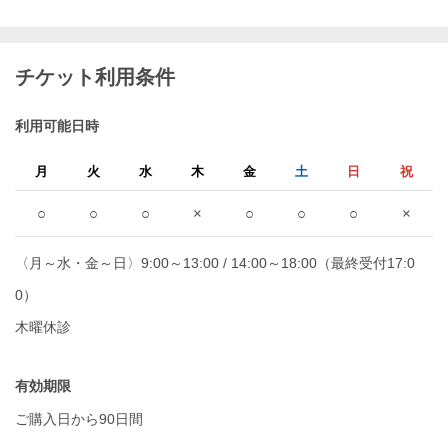
チケット利用条件
利用可能日時
月
火
水
木
金
土
日
祝
○
○
○
×
○
○
○
×
〈月～水・金～日〉9:00～13:00 / 14:00～18:00（最終受付17:0
0）
木曜休診
有効期限
ご購入日から90日間