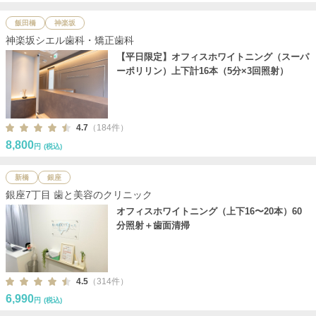
飯田橋
神楽坂
神楽坂シエル歯科・矯正歯科
【平日限定】オフィスホワイトニング（スーパ
ーポリリン）上下計16本（5分×3回照射）
4.7
（184件）
8,800
円
(税込)
新橋
銀座
銀座7丁目 歯と美容のクリニック
オフィスホワイトニング（上下16〜20本）60
分照射＋歯面清掃
4.5
（314件）
6,990
円
(税込)