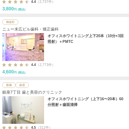
4.4
（2,737件）
3,800
円
(税込)
御徒町
ニュー末広ビル歯科・矯正歯科
オフィスホワイトニング上下20本（10分×3回
照射）＋PMTC
4.4
（2,773件）
4,600
円
(税込)
新橋
銀座
銀座7丁目 歯と美容のクリニック
オフィスホワイトニング（上下16〜20本）60
分照射＋歯面清掃
4.5
（312件）