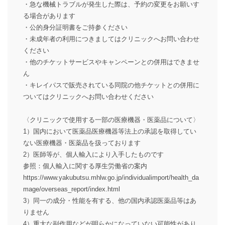
・急な機械トラブルが発生した際は、予約の変更をお願いす
る場合があります
・公的身分証明書をご持参ください
・未成年者の利用につきましてはクリニックへお問い合わせ
ください
・他のチケットサービスやキャンペーンとの併用はできませ
ん
・キレイパスで販売されている同院の他チケットとの併用に
ついてはクリニックへお問い合わせください
〈クリニックで使用する一部の医療機器・医薬品について〉
1）国内において医薬品医療機器等法上の承認を取得してい
ない医療機器・医薬品を扱っております
2）医師等が、個人輸入により入手したものです
参照：個人輸入に関する厚生労働省の案内
https://www.yakubutsu.mhlw.go.jp/individualimport/health_da
mage/overseas_report/index.html
3）同一の成分・性能を有する、他の国内承認医薬品等はあ
りません
4）重大な副作用などが明らかになっていない可能性があり