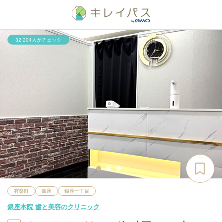
32,204人がチェック
有楽町
銀座
銀座一丁目
銀座本院 歯と美容のクリニック