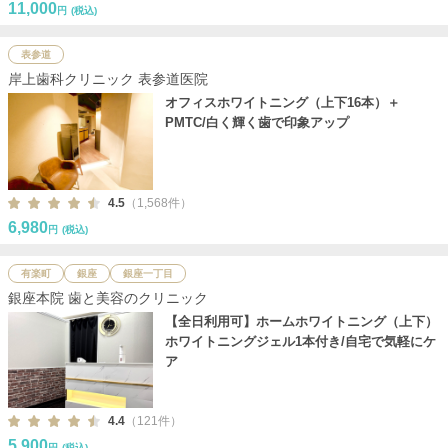
11,000
円
(税込)
表参道
岸上歯科クリニック 表参道医院
オフィスホワイトニング（上下16本）＋
PMTC/白く輝く歯で印象アップ
4.5
（1,568件）
6,980
円
(税込)
有楽町
銀座
銀座一丁目
銀座本院 歯と美容のクリニック
【全日利用可】ホームホワイトニング（上下）
ホワイトニングジェル1本付き/自宅で気軽にケ
ア
4.4
（121件）
5,900
円
(税込)