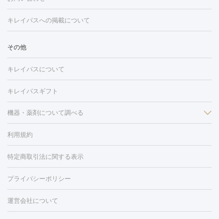
ション
ダーマペン
ピコフラクショナルレーザー
ピコレーザー
トーニング
ハイドラフェイシャル
マッサージピール
脂肪溶解
キレイパスへの掲載について
しわ・たるみ
注射
美容点滴・美容注射
フォトRF
PRP皮膚再生療法
脂肪
ヒアルロン酸注射
ボトックス注射
ボツリヌストキシン注射
水
冷却
医療脱毛（顔）
医療脱毛（全身）
医療脱毛（あし）
その他
光注射
PRP皮膚再生療法
RF治療（テノール）
スネコス注射
医療脱毛（VIO）
水光注射（ハリ・美肌）
レーザー治療（ハ
美容内服
キレイパスについて
リ・美肌）
光治療（フォトフェイシャルなど）
アートメイク
毛穴・ニキビ跡
BNLS
二重埋没
医療脱毛（背中）
医療脱毛（うで）
医療
キレイパスギフト
フラクショナルレーザー
ピコフラクショナルレーザー
ダーマペ
脱毛（脇）
にんにく注射
ピアス穴あけ
AGA
医療脱毛
ン
機器・薬剤について調べる
ハイドラフェイシャル
ベルベットスキン
ポテンツァ
美
（胸）
ほくろ・いぼ切除
レーザー治療（ほくろ・いぼ除去）
容内服
タトゥー除去
医療痩身
傷跡治療
医療脱毛（おなか）
疲
利用規約
薬剤
労回復点滴・疲労回復注射
くま治療
切開施術
デリケートゾー
リジェノックス
クレヴィエル
ファットインパクト
ヒアルロニ
ほくろ・いぼ
ンケア
ホワイトニング
わきが治療
カベリン
隆鼻術
医療
特定商取引法に関する表示
ダーゼ
サリチル酸マクロゴールピーリング
ボライト
幹細胞培
CO2レーザー
脱毛（お尻）
ショッピングリフト
ガミースマイル治療
レーザ
養上清液
プライバシーポリシー
ー治療（しみ・くすみ）
水光注射（しみ・くすみ）
RF治療
レ
小顔・フェイスライン
ーザー治療（毛穴・ニキビ跡）
涙袋ヒアルロン酸
顎ヒアルロン
機器
運営会社について
HIFU（ハイフ）
糸リフト
ショッピングリフト
酸
唇ヒアルロン酸注射
水光注射（毛穴・ニキビ跡）
鼻ヒアル
ルメッカ
プラズマシャワー
ウルトラセルQプラス
BBL光治