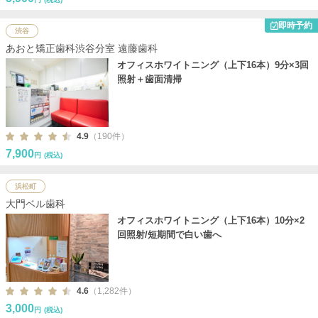
即時予約
渋谷
あおと矯正歯科渋谷分室 遠藤歯科
オフィスホワイトニング（上下16本）9分×3回
照射＋歯面清掃
4.9
（190件）
7,900
円
(税込)
浜松町
大門ベル歯科
オフィスホワイトニング（上下16本）10分×2
回照射/短期間で白い歯へ
4.6
（1,282件）
3,000
円
(税込)