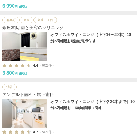
6,990
円
(税込)
有楽町
銀座
銀座一丁目
銀座本院 歯と美容のクリニック
オフィスホワイトニング（上下16〜20本）10
分×3回照射/歯面清掃付き
4.4
（602件）
3,800
円
(税込)
渋谷
アンデルト歯科・矯正歯科
オフィスホワイトニング（上下各20本まで）10
分×2回照射＋歯面清掃（3回）
4.7
（509件）