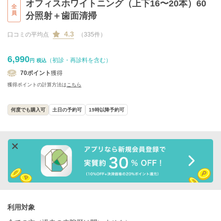
オフィスホワイトニング（上下16〜20本）60
全
員
分照射＋歯面清掃
4.3
口コミの平均点
（335件）
6,990
（初診・再診料を含む）
円
税込
70
ポイント
獲得
獲得ポイントの計算方法は
こちら
何度でも購入可
土日の予約可
19時以降予約可
利用対象