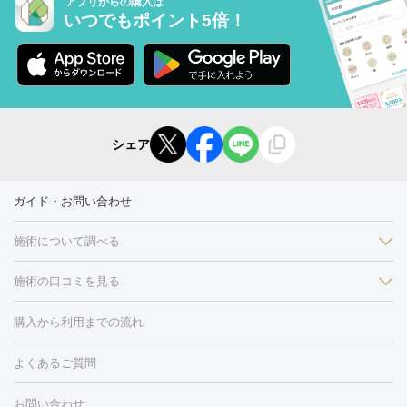
アプリからの購入は
いつでもポイント5倍！
シェア
ガイド・お問い合わせ
施術について調べる
施術の口コミを見る
美白
白玉点滴・白玉注射
高濃度ビタミンC点滴
美容内服
フォトフェイシャルM22
フラクショナルレーザー
レーザートーニ
購入から利用までの流れ
ング
ケミカルピーリング
プラセンタ注射
イオン導入
しみ・そばかす・肝斑
よくあるご質問
HIFU（ハイフ）
白玉点滴・白玉注射
高濃度ビタミンC点滴
フォトフェイシャル
レーザートーニング
ピコレーザートーニン
糸リフト
ボトックス
ボツリヌストキシン
エレクトロポレー
グ
フォトシルクプラス
美容内服
お問い合わせ