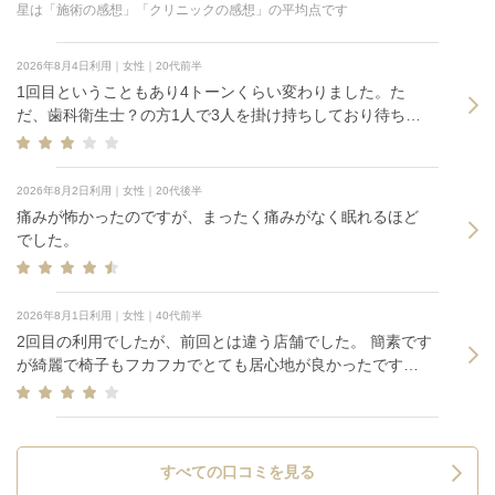
星は「施術の感想」「クリニックの感想」の平均点です
2026年8月4日利用｜女性｜20代前半
1回目ということもあり4トーンくらい変わりました。た
だ、歯科衛生士？の方1人で3人を掛け持ちしており待ち時
間が長い。60分予約だが90分かかった。
2026年8月2日利用｜女性｜20代後半
痛みが怖かったのですが、まったく痛みがなく眠れるほど
でした。
2026年8月1日利用｜女性｜40代前半
2回目の利用でしたが、前回とは違う店舗でした。 簡素です
が綺麗で椅子もフカフカでとても居心地が良かったです。
施術中の痛みは全くありませんでしたが、終わった後に歯
がキシキシする感じがあります。効果も感じられたので良
かったです。
すべての口コミを見る