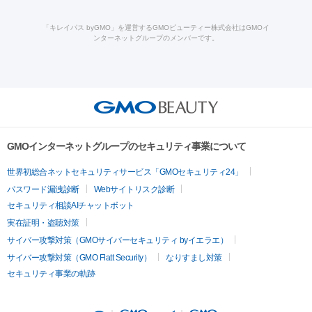
ロン酸注射
医療脱毛（うなじ）
ヒアルロン酸注射（豊胸）
レ
痩身・ダイエット
療
メディオスター
ジェネシス
ウルトラアクセント
ウルト
ーザー治療（黒ずみ）
医療脱毛（指）
ダイエット点滴・ ダイエ
脂肪溶解注射
BNLS・BNLS neo
カベリン
輪郭注射（MLM）
「キレイパス byGMO」を運営するGMOビューティー株式会社はGMOイ
ラフォーマー（ウルトラフォーマーⅢ）
サーマクール
イントラ
ンターネットグループのメンバーです。
ット注射
レーザーピーリング
レーザー治療（しみスポット照
脂肪冷却
セル
イントラジェン
QスイッチYAGレーザー
Qスイッチルビ
射）
ベルベットスキン
レーザー治療（赤み改善）
マイクロボ
ーレーザー
ヴァンキッシュ
ミラドライ
フォトRF
美肌
トックス（ボトックスリフト）
クリーニング
GLP-1
セラミッ
美容点滴
美容注射
ケミカルピーリング
マッサージピール
その他
ク治療
医療脱毛（ヒゲ）
ポテンツァ
トラネキサム酸
ジェ
イオン導入
エレクトロポレーション
レーザーピーリング
美
リードファインリフト
肩こり注射
ドラッグデリバリー（ポテン
ントルマックスプロ
イボ取り
シミ取り
シミ取り（皮膚科）
容内服
ツァ）
ハイドラジェントル
ルメッカ
ジェネシス
リジュラン
ラ
GMOインターネットグループのセキュリティ事業について
イムライト
Vビーム
シルファーム
スネコス
インモード
疲労回復・健康
世界初総合ネットセキュリティサービス「GMOセキュリティ24」
オリジオ
ミラノリピール
サーマジェン
リバースピール
パスワード漏洩診断
Webサイトリスク診断
プラセンタ注射
にんにく注射
オンダリフト
ジュベルック
ルビーフラクショナル
脂肪吸
セキュリティ相談AIチャットボット
引
VISIA肌診断
ボルニューマ
ソフウェーブ
モフィウス
実在証明・盗聴対策
医療脱毛
ザーフ
ジャルプロ
ノーリス
デンシティ
脇ボトックス
サイバー攻撃対策（GMOサイバーセキュリティ byイエラエ）
医療脱毛（VIO）
医療脱毛
サイバー攻撃対策（GMO Flatt Security）
なりすまし対策
IPL
エラボトックス
肩ボトックス
リベルサス
イソトレチ
セキュリティ事業の軌跡
その他
ノイン
ピコトーニング
ピーリング
二重埋没
アートメイク
ガミースマイル治療
オフィスホワイト