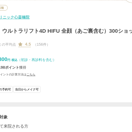
斎橋
リニック心斎橋院
ウルトラリフト4D HIFU 全顔（あご裏含む）300ショ
4.5
ミの平均点
（156件）
800
（初診・再診料を含む）
円
税込
198
ポイント
獲得
ポイントの計算方法は
こちら
の予約可
当日からメイク可
対象
て来院される方