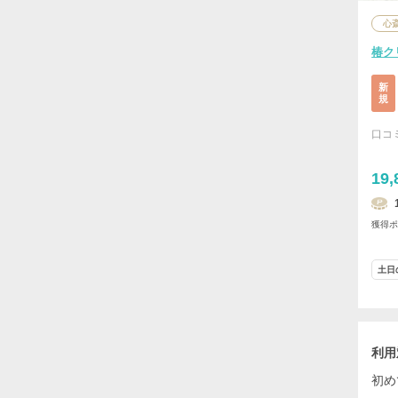
心
椿ク
新
規
口コ
19,
獲得
土日
利用
初め