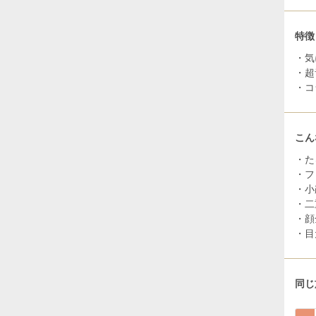
特徴
・気
・超
・コ
こん
・た
・フ
・小
・二
・顔
・目
同じ