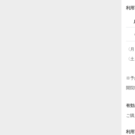
利用
〈月～
〈土
※予
開院
有効
ご購
利用