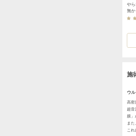
やら
無か
施
ウル
高密
超音
膜」
また
これ