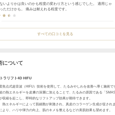
ないよりかは良いのかも程度の変わり方という感じでした。 適用じゃ
っただけかも。 痛みは耐えれる程度です。
すべての口コミを見る
術について
トラリフト4D HIFU
度焦点式超音波（HIFU）技術を使用して、たるみやしわを改善へ導く施術で
波の熱エネルギーを皮膚の深層に加えることで、たるみの原因である「SMA
が収縮を起こし、即時的なリフトアップ効果が期待できます。
、熱エネルギーによって肌細胞が刺激され、真皮のコラーゲン生成が促され
により、ハリや弾力の向上、肌のキメを整えるなどの美肌効果も望めます。