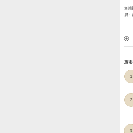
当施
層・
施術
1
2
3