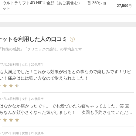
ウルトラリフト4D HIFU 全顔（あご裏含む）＋ 首 350ショ
27,500
円
ット
ケットを利用した人の口コミ
「施術の感想」「クリニックの感想」の平均点です
6年7月15日利用｜女性｜20代前半
も大満足でした！これから効果が出るとの事なので楽しみです！リピ
い！痛みはには強い方なので耐えられました！
6年7月14日利用｜女性｜20代前半
はなかなか痛かったです。 でも気づいたら寝ちゃってました。笑 直
らなんか顔小さくなった気がしました！！ 次回も予約させていただき
た！
6年7月27日利用｜女性｜20代後半