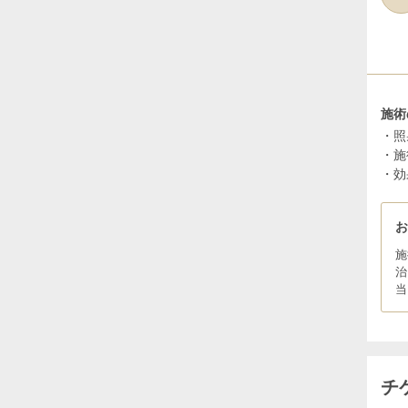
施術
・照
・施
・効
施
治
当
チ