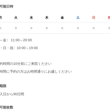
可能日時
月
火
水
木
金
土
日
○
○
○
○
○
○
○
金〉 11:00～20:00
・日・祝〉10:00～19:00
約時間の10分前にご来院ください
時間に予約の方はお時間通りにお越しください
期限
入日から90日間
可能枚数