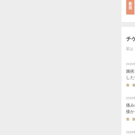
新
規
チ
星は
202
施術
した
202
痛み
後か
まし
202