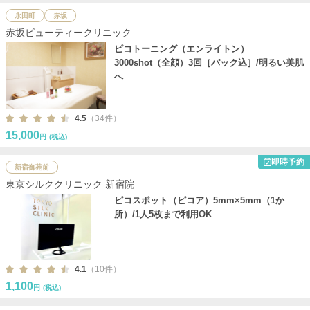
永田町
赤坂
赤坂ビューティークリニック
ピコトーニング（エンライトン）
3000shot（全顔）3回［パック込］/明るい美肌
へ
4.5
（34件）
15,000
円
(税込)
即時予約
新宿御苑前
東京シルククリニック 新宿院
ピコスポット（ピコア）5mm×5mm（1か
所）/1人5枚まで利用OK
4.1
（10件）
1,100
円
(税込)