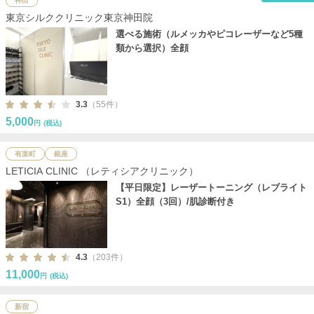
神田
東京シルククリニック東京神田院
選べる施術（ルメッカやピコレーザーなど5種
類から選択）全顔
3.3
（55件）
5,000
円
(税込)
有楽町
銀座
LETICIA CLINIC （レティシアクリニック）
【平日限定】レーザートーニング（レブライト
S1）全顔（3回）/肌診断付き
4.3
（203件）
11,000
円
(税込)
新宿