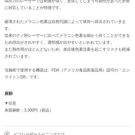
高出力のレーザーでは刺激が強く、悪化してしまう可能性があった肝斑
に対応していることが特徴です。
破壊されたメラニン色素は自然代謝によって体外へ排出されていきま
す。
従来のナノ秒レーザーに比べてメラニン色素を細かく砕くことができる
ため排出がされやすく、透明感が出やすいといわれています。
また熱作用がほとんどないため、炎症後色素沈着を起こすリスクも軽減
されています。
当施術で使用する機器は、FDA（アメリカ食品医薬品局）認可の「エン
ライトンSR」です。
麻酔
▼任意
表面麻酔：3,300円（税込）
ピコレーザートーニングとは