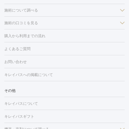
施術について調べる
施術の口コミを見る
美白
白玉点滴・白玉注射
高濃度ビタミンC点滴
美容内服
フォトフェイシャルM22
フラクショナルレーザー
レーザートーニ
購入から利用までの流れ
ング
ケミカルピーリング
プラセンタ注射
イオン導入
しみ・そばかす・肝斑
よくあるご質問
HIFU（ハイフ）
白玉点滴・白玉注射
高濃度ビタミンC点滴
フォトフェイシャル
レーザートーニング
ピコレーザートーニン
糸リフト
ボトックス
ボツリヌストキシン
エレクトロポレー
グ
フォトシルクプラス
美容内服
ルビーフラクショナル
お問い合わせ
ション
ダーマペン
ピコフラクショナルレーザー
ピコレーザー
トーニング
ハイドラフェイシャル
マッサージピール
脂肪溶解
キレイパスへの掲載について
しわ・たるみ
注射
美容点滴・美容注射
フォトRF
PRP皮膚再生療法
脂肪
ヒアルロン酸注射
ボトックス注射
ボツリヌストキシン注射
水
冷却
医療脱毛（顔）
医療脱毛（全身）
医療脱毛（あし）
その他
光注射
PRP皮膚再生療法
RF治療（テノール）
スネコス注射
医療脱毛（VIO）
水光注射（ハリ・美肌）
レーザー治療（ハ
美容内服
キレイパスについて
リ・美肌）
光治療（フォトフェイシャルなど）
アートメイク
毛穴・ニキビ跡
BNLS
二重埋没
医療脱毛（背中）
医療脱毛（うで）
医療
キレイパスギフト
フラクショナルレーザー
ピコフラクショナルレーザー
ダーマペ
脱毛（脇）
にんにく注射
ピアス穴あけ
AGA
医療脱毛