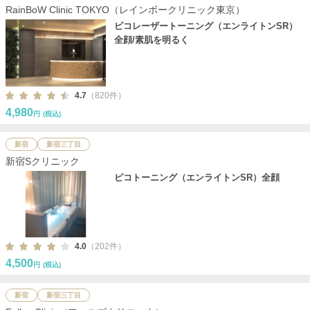
RainBoW Clinic TOKYO（レインボークリニック東京）
ピコレーザートーニング（エンライトンSR）
全顔/素肌を明るく
4.7
（820件）
4,980
円
(税込)
新宿
新宿三丁目
新宿Sクリニック
ピコトーニング（エンライトンSR）全顔
4.0
（202件）
4,500
円
(税込)
新宿
新宿三丁目