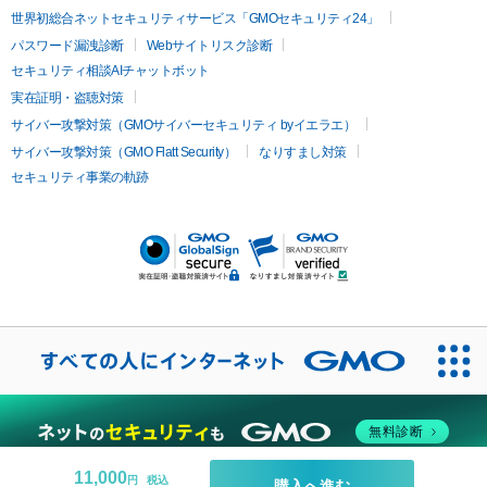
ツァ）
イムライト
Vビーム
シルファーム
スネコス
インモード
疲労回復・健康
世界初総合ネットセキュリティサービス「GMOセキュリティ24」
オリジオ
ミラノリピール
サーマジェン
リバースピール
パスワード漏洩診断
Webサイトリスク診断
プラセンタ注射
にんにく注射
オンダリフト
ジュベルック
ルビーフラクショナル
脂肪吸
セキュリティ相談AIチャットボット
引
VISIA肌診断
ボルニューマ
ソフウェーブ
モフィウス
実在証明・盗聴対策
医療脱毛
ザーフ
ジャルプロ
ノーリス
デンシティ
脇ボトックス
サイバー攻撃対策（GMOサイバーセキュリティ byイエラエ）
医療脱毛（VIO）
医療脱毛
サイバー攻撃対策（GMO Flatt Security）
なりすまし対策
IPL
エラボトックス
肩ボトックス
リベルサス
イソトレチ
セキュリティ事業の軌跡
その他
ノイン
ピコトーニング
ピーリング
二重埋没
アートメイク
ガミースマイル治療
オフィスホワイト
ニング
ピアス穴あけ
無料診断
11,000
円
税込
購入へ進む