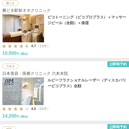
勝どき
勝どき駅前ネネクリニック
ピコトーニング（ピコプロプラス）＋マッサー
ジピール（全顔）＋保湿
4.7
（19件）
10,000
円
(税込)
即時予約
六本木
日本美容・医療クリニック 六本木院
ルビーフラクショナルレーザー（ディスカバリ
ーピコプラス）全顔
4.0
（56件）
14,200
円
(税込)
即時予約