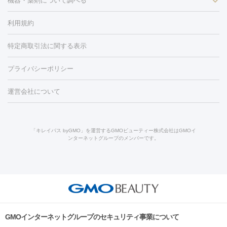
ン
機器・薬剤について調べる
ハイドラフェイシャル
ベルベットスキン
ポテンツァ
美
（胸）
ほくろ・いぼ切除
レーザー治療（ほくろ・いぼ除去）
容内服
イソトレチノイン
タトゥー除去
医療痩身
傷跡治療
医療脱毛（おなか）
疲
利用規約
薬剤
労回復点滴・疲労回復注射
くま治療
切開施術
デリケートゾー
リジェノックス
クレヴィエル
ファットインパクト
ヒアルロニ
ほくろ・いぼ
ンケア
ホワイトニング
わきが治療
カベリン
隆鼻術
医療
特定商取引法に関する表示
ダーゼ
サリチル酸マクロゴールピーリング
ボライト
幹細胞培
CO2レーザー
脱毛（お尻）
ショッピングリフト
ガミースマイル治療
レーザ
養上清液
リジュラン
ジュベルック
プライバシーポリシー
ー治療（しみ・くすみ）
水光注射（しみ・くすみ）
RF治療
レ
小顔・フェイスライン
ーザー治療（毛穴・ニキビ跡）
涙袋ヒアルロン酸
顎ヒアルロン
機器
運営会社について
HIFU（ハイフ）
糸リフト
ショッピングリフト
オンダリフト
酸
唇ヒアルロン酸注射
水光注射（毛穴・ニキビ跡）
鼻ヒアル
ルメッカ
プラズマシャワー
ウルトラセルQプラス
BBL光治
ロン酸注射
医療脱毛（うなじ）
ヒアルロン酸注射（豊胸）
レ
痩身・ダイエット
療
メディオスター
ジェネシス
ウルトラアクセント
ウルト
ーザー治療（黒ずみ）
医療脱毛（指）
ダイエット点滴・ ダイエ
脂肪溶解注射
BNLS・BNLS neo
カベリン
輪郭注射（MLM）
「キレイパス byGMO」を運営するGMOビューティー株式会社はGMOイ
ラフォーマー（ウルトラフォーマーⅢ）
サーマクール
イントラ
ンターネットグループのメンバーです。
ット注射
レーザーピーリング
レーザー治療（しみスポット照
脂肪冷却
リベルサス
ウゴービ
セル
イントラジェン
QスイッチYAGレーザー
Qスイッチルビ
射）
ベルベットスキン
レーザー治療（赤み改善）
マイクロボ
ーレーザー
ヴァンキッシュ
ミラドライ
フォトRF
アビクリ
美肌
トックス（ボトックスリフト）
クリーニング
GLP-1
セラミッ
ア
ウルセラ
ボルニューマ
美容点滴
美容注射
ケミカルピーリング
マッサージピール
ク治療
医療脱毛（ヒゲ）
ポテンツァ
トラネキサム酸
ジェ
イオン導入
エレクトロポレーション
レーザーピーリング
美
その他
ントルマックスプロ
イボ取り
シミ取り
シミ取り（皮膚科）
容内服
ゼオスキン
ララピール
リードファインリフト
肩こり注射
ドラッグデリバリー（ポテン
ハイドラジェントル
ルメッカ
ジェネシス
リジュラン
ラ
GMOインターネットグループのセキュリティ事業について