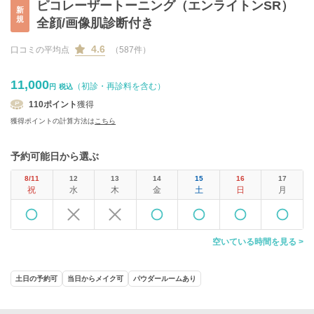
ピコレーザートーニング（エンライトンSR）
新
規
全顔/画像肌診断付き
4.6
口コミの平均点
（587件）
11,000
（初診・再診料を含む）
円
税込
110
ポイント
獲得
獲得ポイントの計算方法は
こちら
予約可能日から選ぶ
8/11
12
13
14
15
16
17
祝
水
木
金
土
日
月
空いている時間を見る >
土日の予約可
当日からメイク可
パウダールームあり