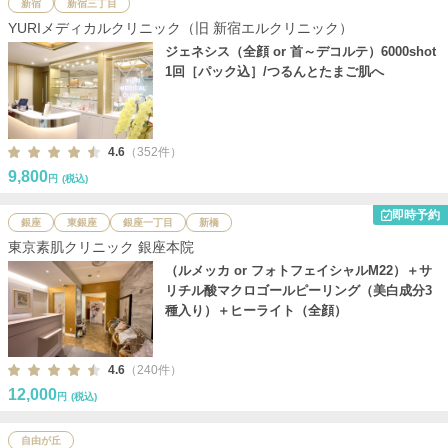
新宿
新宿三丁目
YURIメディカルクリニック（旧 新宿エルクリニック）
ジェネシス（全顔 or 首～デコルテ）6000shot
1回［パック込］/つるんとたまご肌へ
4.6
（352件）
9,800
円
(税込)
即時予約
銀座
東銀座
銀座一丁目
新橋
東京素肌クリニック 銀座本院
（ルメッカ or フォトフェイシャルM22）＋サ
リチル酸マクロゴールピーリング（美白成分3
種入り）＋ヒーライト（全顔）
4.6
（240件）
12,000
円
(税込)
自由が丘