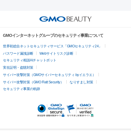
射）
ベルベットスキン
レーザー治療（赤み改善）
マイクロボ
ーレーザー
ヴァンキッシュ
ミラドライ
フォトRF
アビクリ
美肌
トックス（ボトックスリフト）
クリーニング
GLP-1
セラミッ
ア
ウルセラ
ボルニューマ
美容点滴
美容注射
ケミカルピーリング
マッサージピール
ク治療
医療脱毛（ヒゲ）
ポテンツァ
トラネキサム酸
ジェ
イオン導入
エレクトロポレーション
レーザーピーリング
美
その他
ントルマックスプロ
イボ取り
シミ取り
シミ取り（皮膚科）
容内服
ゼオスキン
ララピール
リードファインリフト
肩こり注射
ドラッグデリバリー（ポテン
ハイドラジェントル
ルメッカ
ジェネシス
リジュラン
ラ
GMOインターネットグループのセキュリティ事業について
ツァ）
イムライト
Vビーム
シルファーム
スネコス
インモード
疲労回復・健康
世界初総合ネットセキュリティサービス「GMOセキュリティ24」
オリジオ
ミラノリピール
サーマジェン
リバースピール
パスワード漏洩診断
Webサイトリスク診断
プラセンタ注射
にんにく注射
オンダリフト
ジュベルック
ルビーフラクショナル
脂肪吸
セキュリティ相談AIチャットボット
引
VISIA肌診断
ボルニューマ
ソフウェーブ
モフィウス
実在証明・盗聴対策
医療脱毛
ザーフ
ジャルプロ
ノーリス
デンシティ
脇ボトックス
サイバー攻撃対策（GMOサイバーセキュリティ byイエラエ）
医療脱毛（VIO）
医療脱毛
サイバー攻撃対策（GMO Flatt Security）
なりすまし対策
IPL
エラボトックス
肩ボトックス
リベルサス
イソトレチ
セキュリティ事業の軌跡
その他
ノイン
ピコトーニング
ピーリング
二重埋没
アートメイク
ガミースマイル治療
オフィスホワイト
ニング
ピアス穴あけ