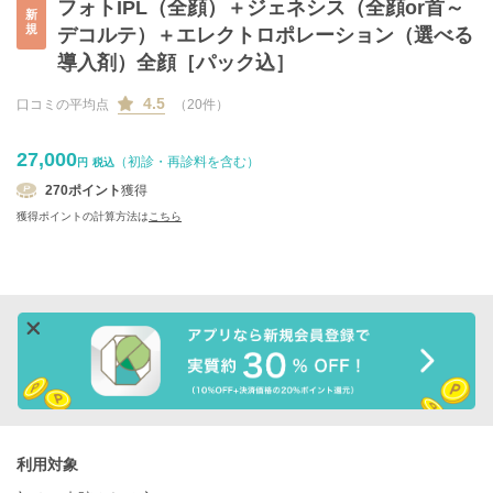
フォトIPL（全顔）＋ジェネシス（全顔or首～
新
規
デコルテ）＋エレクトロポレーション（選べる
導入剤）全顔［パック込］
4.5
口コミの平均点
（20件）
27,000
（初診・再診料を含む）
円
税込
270
ポイント
獲得
獲得ポイントの計算方法は
こちら
利用対象