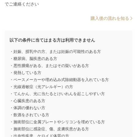
でご連絡ください
購入後の流れを知る
以下の条件に当てはまる方は利用できません
・妊娠、授乳中の方、または妊娠の可能性のある方
・糖尿病、脳疾患のある方
・悪性腫瘍がある、またはその疑いがある方
・発熱している方
・ペースメーカーや埋め込み式除細動器を入れている方
・光線過敏症（光アレルギー）の方
・てんかん、光に当たるとけいれんを起こしやすい方
・心臓疾患のある方
・体調の優れない方
・飲酒をされている方
・施術部位に金属プレートやシリコンを埋めている方
・施術部位に感染症、傷、皮膚疾患がある方
・出血性疾患、ケロイド体質の方