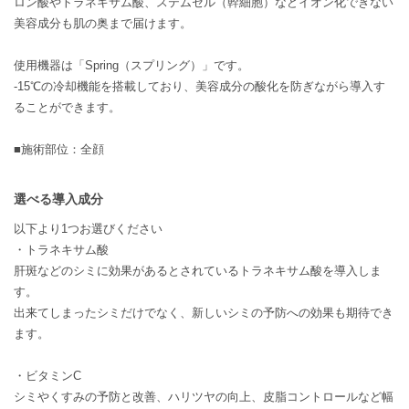
ロン酸やトラネキサム酸、ステムセル（幹細胞）などイオン化できない
美容成分も肌の奥まで届けます。
使用機器は「Spring（スプリング）」です。
-15℃の冷却機能を搭載しており、美容成分の酸化を防ぎながら導入す
ることができます。
■施術部位：全顔
選べる導入成分
以下より1つお選びください
・トラネキサム酸
肝斑などのシミに効果があるとされているトラネキサム酸を導入しま
す。
出来てしまったシミだけでなく、新しいシミの予防への効果も期待でき
ます。
・ビタミンC
シミやくすみの予防と改善、ハリツヤの向上、皮脂コントロールなど幅