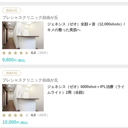
自由が丘
プレシャスクリニック自由が丘
ジェネシス（ゼオ）全顔＋首（12,000shots）/
キメの整った美肌へ
4.4
（38件）
9,800
円
(税込)
自由が丘
プレシャスクリニック自由が丘
ジェネシス（ゼオ）6000shot＋IPL治療（ライ
ムライト）2周（全顔）
4.0
（46件）
10,000
円
(税込)