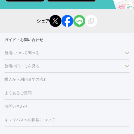
シェア
ガイド・お問い合わせ
施術について調べる
施術の口コミを見る
美白
白玉点滴・白玉注射
高濃度ビタミンC点滴
美容内服
フォトフェイシャルM22
フラクショナルレーザー
レーザートーニ
購入から利用までの流れ
ング
ケミカルピーリング
プラセンタ注射
イオン導入
しみ・そばかす・肝斑
よくあるご質問
HIFU（ハイフ）
白玉点滴・白玉注射
高濃度ビタミンC点滴
フォトフェイシャル
レーザートーニング
ピコレーザートーニン
糸リフト
ボトックス
ボツリヌストキシン
エレクトロポレー
グ
フォトシルクプラス
美容内服
ルビーフラクショナル
お問い合わせ
ション
ダーマペン
ピコフラクショナルレーザー
ピコレーザー
トーニング
ハイドラフェイシャル
マッサージピール
脂肪溶解
キレイパスへの掲載について
しわ・たるみ
注射
美容点滴・美容注射
フォトRF
PRP皮膚再生療法
脂肪
ヒアルロン酸注射
ボトックス注射
ボツリヌストキシン注射
水