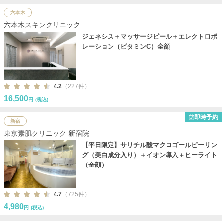
六本木
六本木スキンクリニック
ジェネシス＋マッサージピール＋エレクトロポ
レーション（ビタミンC）全顔
4.2
（227件）
16,500
円
(税込)
即時予約
新宿
東京素肌クリニック 新宿院
【平日限定】サリチル酸マクロゴールピーリン
グ（美白成分入り）＋イオン導入＋ヒーライト
（全顔）
4.7
（725件）
4,980
円
(税込)