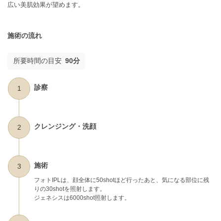
広い美肌効果が望めます。
施術の流れ
所要時間の目安
90分
診察
1
クレンジング・洗顔
2
施術
3
フォトIPLは、顔全体に50shotほど行ったあと、気になる部位に残
りの30shotを照射します。
ジェネシスは6000shot照射します。