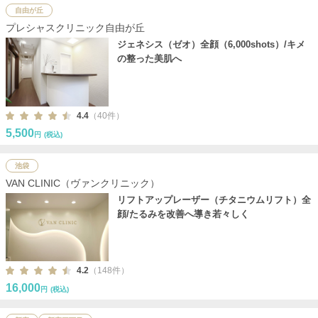
自由が丘
プレシャスクリニック自由が丘
ジェネシス（ゼオ）全顔（6,000shots）/キメ
の整った美肌へ
4.4
（40件）
5,500
円
(税込)
池袋
VAN CLINIC（ヴァンクリニック）
リフトアップレーザー（チタニウムリフト）全
顔/たるみを改善へ導き若々しく
4.2
（148件）
16,000
円
(税込)