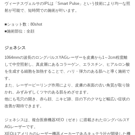
ヴィーナスヴェルサのIPLは「Smart Pulse」という技術により均一な照
射が可能で、短時間での施術が叶います。
■ショット数：80shot
■施術部位：全顔
ジェネシス
1064mmの波長のロングパルスYAGレーザーを皮膚から1～2cm程度離
して中空照射し、真皮層にあるコラーゲン、エラスチン、ヒアルロン酸
を生成する細胞を加熱することで、ハリ・弾力のある肌へと導く施術で
す。
また、レーザーピーリング作用により、皮膚の表面の古い角質が取り除
かれ、みずみずしくツヤのある肌をめざせます。
他にも毛穴の開き、赤ら顔、ニキビ跡、目の下のクマなど幅広い症状の
改善が期待できます。
ジェネシスは、複合医療機器XEO（ゼオ）に搭載されたロングパルスY
AGレーザーです。
XEOはアメリカのレーザー機器メーカーであるキュテラ社が開発した機