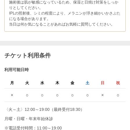
施術後は肌が敏感になっているため、保湿と日焼け対策をしっか
りとしてください。
IPLの照射後、シミの程度により、メラニンが浮き細かいかさぶた
になる場合があります。
当日は何か気になることがあればお気軽に質問してください。
チケット利用条件
利用可能日時
月
火
水
木
金
土
日
祝
×
○
○
○
○
○
×
○
〈火～土〉12:00～19:00（最終受付18:30）
月曜・日曜・年末年始休診
※電話受付時間：11:00～19:00