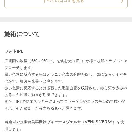
すべての口コミを見る
施術について
フォトIPL
広範囲の波長（580～950nm）を含む光（IPL）が様々な肌トラブルヘア
プローチします。
黒い色素に反応する光はメラニン色素の分解を促し、気になるシミやそ
ばかす、肝斑を改善へと導きます。
赤い色素に反応する光は拡張した毛細血管を収縮させ、赤ら顔や赤みの
あるニキビ跡に効果が期待できます。
また、IPLの熱エネルギーによってコラーゲンやエラスチンの生成が促
され、引き締まった弾力ある肌へと導きます。
当施術では複合美容機器ヴィーナスヴェルサ（VENUS VERSA）を使
用します。