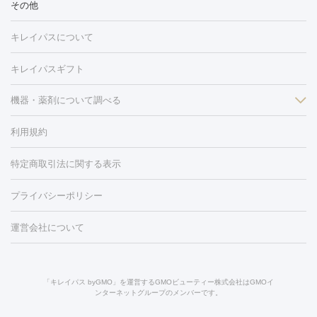
冷却
医療脱毛（顔）
医療脱毛（全身）
医療脱毛（あし）
その他
光注射
PRP皮膚再生療法
RF治療（テノール）
スネコス注射
医療脱毛（VIO）
水光注射（ハリ・美肌）
レーザー治療（ハ
美容内服
キレイパスについて
リ・美肌）
光治療（フォトフェイシャルなど）
アートメイク
毛穴・ニキビ跡
BNLS
二重埋没
医療脱毛（背中）
医療脱毛（うで）
医療
キレイパスギフト
フラクショナルレーザー
ピコフラクショナルレーザー
ダーマペ
脱毛（脇）
にんにく注射
ピアス穴あけ
AGA
医療脱毛
ン
機器・薬剤について調べる
ハイドラフェイシャル
ベルベットスキン
ポテンツァ
美
（胸）
ほくろ・いぼ切除
レーザー治療（ほくろ・いぼ除去）
容内服
イソトレチノイン
タトゥー除去
医療痩身
傷跡治療
医療脱毛（おなか）
疲
利用規約
薬剤
労回復点滴・疲労回復注射
くま治療
切開施術
デリケートゾー
リジェノックス
クレヴィエル
ファットインパクト
ヒアルロニ
ほくろ・いぼ
ンケア
ホワイトニング
わきが治療
カベリン
隆鼻術
医療
特定商取引法に関する表示
ダーゼ
サリチル酸マクロゴールピーリング
ボライト
幹細胞培
CO2レーザー
脱毛（お尻）
ショッピングリフト
ガミースマイル治療
レーザ
養上清液
リジュラン
ジュベルック
プライバシーポリシー
ー治療（しみ・くすみ）
水光注射（しみ・くすみ）
RF治療
レ
小顔・フェイスライン
ーザー治療（毛穴・ニキビ跡）
涙袋ヒアルロン酸
顎ヒアルロン
機器
運営会社について
HIFU（ハイフ）
糸リフト
ショッピングリフト
オンダリフト
酸
唇ヒアルロン酸注射
水光注射（毛穴・ニキビ跡）
鼻ヒアル
ルメッカ
プラズマシャワー
ウルトラセルQプラス
BBL光治
ロン酸注射
医療脱毛（うなじ）
ヒアルロン酸注射（豊胸）
レ
痩身・ダイエット
療
メディオスター
ジェネシス
ウルトラアクセント
ウルト
ーザー治療（黒ずみ）
医療脱毛（指）
ダイエット点滴・ ダイエ
脂肪溶解注射
BNLS・BNLS neo
カベリン
輪郭注射（MLM）
「キレイパス byGMO」を運営するGMOビューティー株式会社はGMOイ
ラフォーマー（ウルトラフォーマーⅢ）
サーマクール
イントラ
ンターネットグループのメンバーです。
ット注射
レーザーピーリング
レーザー治療（しみスポット照
脂肪冷却
リベルサス
ウゴービ
セル
イントラジェン
QスイッチYAGレーザー
Qスイッチルビ