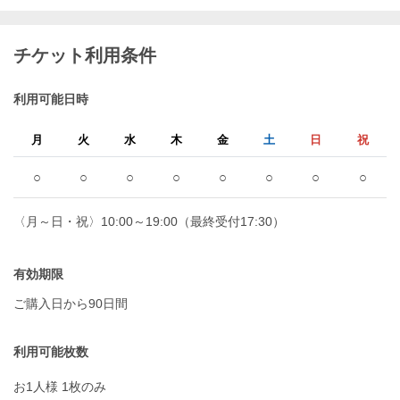
チケット利用条件
利用可能日時
月
火
水
木
金
土
日
祝
○
○
○
○
○
○
○
○
〈月～日・祝〉10:00～19:00（最終受付17:30）
有効期限
ご購入日から90日間
利用可能枚数
お1人様 1枚のみ