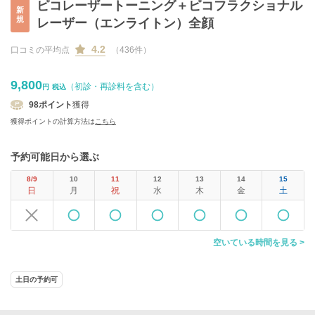
ピコレーザートーニング＋ピコフラクショナル
新
規
レーザー（エンライトン）全顔
4.2
口コミの平均点
（436件）
9,800
（初診・再診料を含む）
円
税込
98
ポイント
獲得
獲得ポイントの計算方法は
こちら
予約可能日から選ぶ
8/9
10
11
12
13
14
15
日
月
祝
水
木
金
土
空いている時間を見る >
土日の予約可