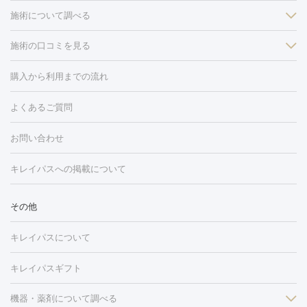
施術について調べる
施術の口コミを見る
美白
白玉点滴・白玉注射
高濃度ビタミンC点滴
美容内服
フォトフェイシャルM22
フラクショナルレーザー
レーザートーニ
購入から利用までの流れ
ング
ケミカルピーリング
プラセンタ注射
イオン導入
しみ・そばかす・肝斑
よくあるご質問
HIFU（ハイフ）
白玉点滴・白玉注射
高濃度ビタミンC点滴
フォトフェイシャル
レーザートーニング
ピコレーザートーニン
糸リフト
ボトックス
ボツリヌストキシン
エレクトロポレー
グ
フォトシルクプラス
美容内服
ルビーフラクショナル
お問い合わせ
ション
ダーマペン
ピコフラクショナルレーザー
ピコレーザー
トーニング
ハイドラフェイシャル
マッサージピール
脂肪溶解
キレイパスへの掲載について
しわ・たるみ
注射
美容点滴・美容注射
フォトRF
PRP皮膚再生療法
脂肪
ヒアルロン酸注射
ボトックス注射
ボツリヌストキシン注射
水
冷却
医療脱毛（顔）
医療脱毛（全身）
医療脱毛（あし）
その他
光注射
PRP皮膚再生療法
RF治療（テノール）
スネコス注射
医療脱毛（VIO）
水光注射（ハリ・美肌）
レーザー治療（ハ
美容内服
キレイパスについて
リ・美肌）
光治療（フォトフェイシャルなど）
アートメイク
毛穴・ニキビ跡
BNLS
二重埋没
医療脱毛（背中）
医療脱毛（うで）
医療
キレイパスギフト
フラクショナルレーザー
ピコフラクショナルレーザー
ダーマペ
脱毛（脇）
にんにく注射
ピアス穴あけ
AGA
医療脱毛
ン
機器・薬剤について調べる
ハイドラフェイシャル
ベルベットスキン
ポテンツァ
美
（胸）
ほくろ・いぼ切除
レーザー治療（ほくろ・いぼ除去）