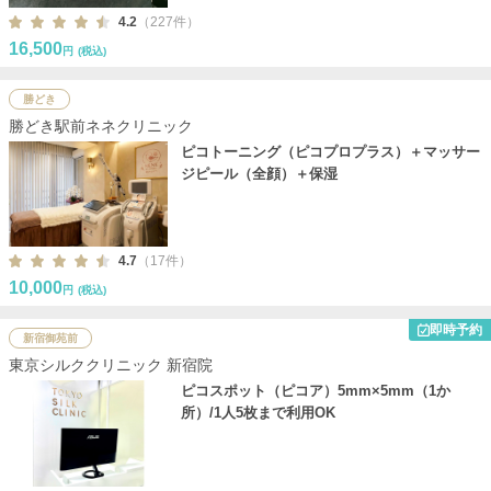
4.2
（227件）
16,500
円
(税込)
勝どき
勝どき駅前ネネクリニック
ピコトーニング（ピコプロプラス）＋マッサー
ジピール（全顔）＋保湿
4.7
（17件）
10,000
円
(税込)
即時予約
新宿御苑前
東京シルククリニック 新宿院
ピコスポット（ピコア）5mm×5mm（1か
所）/1人5枚まで利用OK