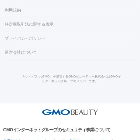
容内服
イソトレチノイン
タトゥー除去
医療痩身
傷跡治療
医療脱毛（おなか）
疲
利用規約
薬剤
労回復点滴・疲労回復注射
くま治療
切開施術
デリケートゾー
リジェノックス
クレヴィエル
ファットインパクト
ヒアルロニ
ほくろ・いぼ
ンケア
ホワイトニング
わきが治療
カベリン
隆鼻術
医療
特定商取引法に関する表示
ダーゼ
サリチル酸マクロゴールピーリング
ボライト
幹細胞培
CO2レーザー
脱毛（お尻）
ショッピングリフト
ガミースマイル治療
レーザ
養上清液
リジュラン
ジュベルック
プライバシーポリシー
ー治療（しみ・くすみ）
水光注射（しみ・くすみ）
RF治療
レ
小顔・フェイスライン
ーザー治療（毛穴・ニキビ跡）
涙袋ヒアルロン酸
顎ヒアルロン
機器
運営会社について
HIFU（ハイフ）
糸リフト
ショッピングリフト
オンダリフト
酸
唇ヒアルロン酸注射
水光注射（毛穴・ニキビ跡）
鼻ヒアル
ルメッカ
プラズマシャワー
ウルトラセルQプラス
BBL光治
ロン酸注射
医療脱毛（うなじ）
ヒアルロン酸注射（豊胸）
レ
痩身・ダイエット
療
メディオスター
ジェネシス
ウルトラアクセント
ウルト
ーザー治療（黒ずみ）
医療脱毛（指）
ダイエット点滴・ ダイエ
脂肪溶解注射
BNLS・BNLS neo
カベリン
輪郭注射（MLM）
「キレイパス byGMO」を運営するGMOビューティー株式会社はGMOイ
ラフォーマー（ウルトラフォーマーⅢ）
サーマクール
イントラ
ンターネットグループのメンバーです。
ット注射
レーザーピーリング
レーザー治療（しみスポット照
脂肪冷却
リベルサス
ウゴービ
セル
イントラジェン
QスイッチYAGレーザー
Qスイッチルビ
射）
ベルベットスキン
レーザー治療（赤み改善）
マイクロボ
ーレーザー
ヴァンキッシュ
ミラドライ
フォトRF
アビクリ
美肌
トックス（ボトックスリフト）
クリーニング
GLP-1
セラミッ
ア
ウルセラ
ボルニューマ
美容点滴
美容注射
ケミカルピーリング
マッサージピール
ク治療
医療脱毛（ヒゲ）
ポテンツァ
トラネキサム酸
ジェ
イオン導入
エレクトロポレーション
レーザーピーリング
美
その他
ントルマックスプロ
イボ取り
シミ取り
シミ取り（皮膚科）
容内服
ゼオスキン
ララピール
リードファインリフト
肩こり注射
ドラッグデリバリー（ポテン
ハイドラジェントル
ルメッカ
ジェネシス
リジュラン
ラ
GMOインターネットグループのセキュリティ事業について
ツァ）
イムライト
Vビーム
シルファーム
スネコス
インモード