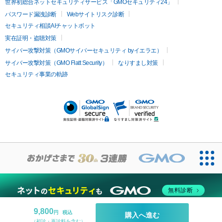
疲労回復・健康
世界初総合ネットセキュリティサービス「GMOセキュリティ24」
オリジオ
ミラノリピール
サーマジェン
リバースピール
パスワード漏洩診断
Webサイトリスク診断
プラセンタ注射
にんにく注射
オンダリフト
ジュベルック
ルビーフラクショナル
脂肪吸
セキュリティ相談AIチャットボット
引
VISIA肌診断
ボルニューマ
ソフウェーブ
モフィウス
実在証明・盗聴対策
医療脱毛
ザーフ
ジャルプロ
ノーリス
デンシティ
脇ボトックス
サイバー攻撃対策（GMOサイバーセキュリティ byイエラエ）
医療脱毛（VIO）
医療脱毛
サイバー攻撃対策（GMO Flatt Security）
なりすまし対策
IPL
エラボトックス
肩ボトックス
リベルサス
イソトレチ
セキュリティ事業の軌跡
その他
ノイン
ピコトーニング
ピーリング
二重埋没
アートメイク
ガミースマイル治療
オフィスホワイト
ニング
ピアス穴あけ
無料診断
9,800
円
税込
購入へ進む
（初診・再診料を含む）