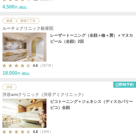
4,500
円
(税込)
銀座
新宿三丁目
ルーチェクリニック銀座院
レーザートーニング（全顔＋瞼＋唇）＋マヌカ
ピール（全顔）2回
4.6
（287件）
18,000
円
(税込)
即時予約
渋谷
渋谷amiクリニック（渋谷アミクリニック）
ピコトーニング＋ジェネシス（ディスカバリー
ピコ）全顔
4.8
（19件）