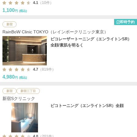
4.1
（10件）
1,100
円
(税込)
即時予約
新宿
RainBoW Clinic TOKYO（レインボークリニック東京）
ピコレーザートーニング（エンライトンSR）
全顔/素肌を明るく
4.7
（819件）
4,980
円
(税込)
新宿
新宿三丁目
新宿Sクリニック
ピコトーニング（エンライトンSR）全顔
4.0
（201件）