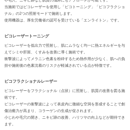
や毛穴、ニキビ跡など肌質の悩みにもアプローチが可能です。
当施術ではピコレーザーを使用し「ピコトーニング」「ピコフラクショ
ナル」の2つの照射モードで施術します。
使用機器は、厚生労働省の認可を受けている「エンライトン」です。
ピコレーザートーニング
ピコレーザーを低出力で照射し、肌にムラなく均一に熱エネルギーを与
えてシミや肝斑、くすみを改善に導く施術です。
衝撃波によってメラニン色素を粉砕するため熱作用が少なく、肌への負
担や施術後の色素沈着のリスクが軽減されている点が特徴です。
ピコフラクショナルレーザー
ピコレーザーをフラクショナル（点状）に照射し、肌質の改善を図る施
術です。
ピコレーザーの衝撃波によって表皮内に微細な空洞を形成することで創
傷治癒力が高まり、コラーゲンの生成が促されます。
小じわや毛穴の開き、ニキビ跡の改善、ハリツヤの向上などが期待でき
ます。