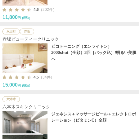
4.6
（202件）
11,800
円
(税込)
永田町
赤坂
赤坂ビューティークリニック
ピコトーニング（エンライトン）
3000shot（全顔）3回［パック込］/明るい美肌
へ
4.5
（34件）
15,000
円
(税込)
六本木
六本木スキンクリニック
ジェネシス＋マッサージピール＋エレクトロポ
レーション（ビタミンC）全顔