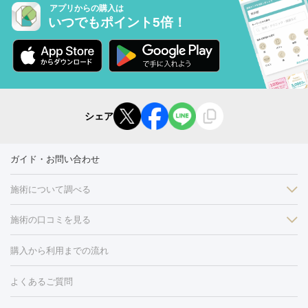
アプリからの購入は
いつでもポイント5倍！
シェア
ガイド・お問い合わせ
施術について調べる
施術の口コミを見る
美白
白玉点滴・白玉注射
高濃度ビタミンC点滴
美容内服
フォトフェイシャルM22
フラクショナルレーザー
レーザートーニ
購入から利用までの流れ
ング
ケミカルピーリング
プラセンタ注射
イオン導入
しみ・そばかす・肝斑
よくあるご質問
HIFU（ハイフ）
白玉点滴・白玉注射
高濃度ビタミンC点滴
フォトフェイシャル
レーザートーニング
ピコレーザートーニン
糸リフト
ボトックス
ボツリヌストキシン
エレクトロポレー