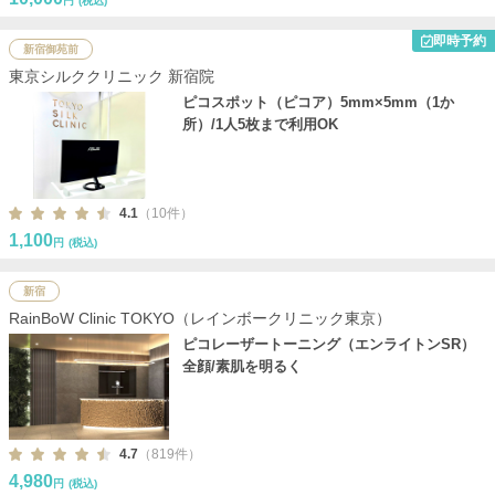
円
(税込)
即時予約
新宿御苑前
東京シルククリニック 新宿院
ピコスポット（ピコア）5mm×5mm（1か
所）/1人5枚まで利用OK
4.1
（10件）
1,100
円
(税込)
新宿
RainBoW Clinic TOKYO（レインボークリニック東京）
ピコレーザートーニング（エンライトンSR）
全顔/素肌を明るく
4.7
（819件）
4,980
円
(税込)