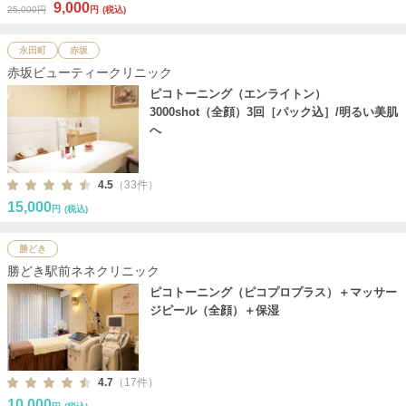
9,000
25,000円
円
(税込)
永田町
赤坂
赤坂ビューティークリニック
ピコトーニング（エンライトン）
3000shot（全顔）3回［パック込］/明るい美肌
へ
4.5
（33件）
15,000
円
(税込)
勝どき
勝どき駅前ネネクリニック
ピコトーニング（ピコプロプラス）＋マッサー
ジピール（全顔）＋保湿
4.7
（17件）
10,000