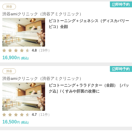
即時予約
渋谷
渋谷amiクリニック（渋谷アミクリニック）
ピコトーニング＋ジェネシス（ディスカバリー
ピコ）全顔
4.8
（19件）
16,900
円
(税込)
即時予約
渋谷
渋谷amiクリニック（渋谷アミクリニック）
ピコトーニング＋ララドクター（全顔）［パッ
ク込］/くすみや肝斑の改善に
4.7
（11件）
16,500
円
(税込)