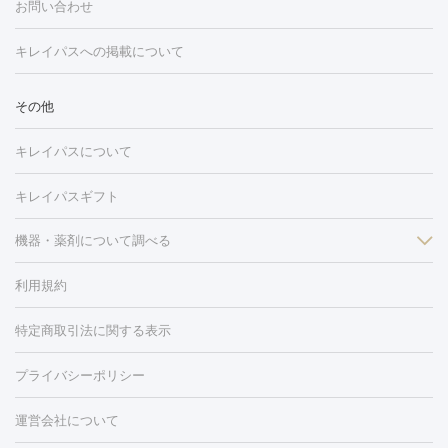
グ
フォトシルクプラス
美容内服
ルビーフラクショナル
お問い合わせ
ション
ダーマペン
ピコフラクショナルレーザー
ピコレーザー
トーニング
ハイドラフェイシャル
マッサージピール
脂肪溶解
キレイパスへの掲載について
しわ・たるみ
注射
美容点滴・美容注射
フォトRF
PRP皮膚再生療法
脂肪
ヒアルロン酸注射
ボトックス注射
ボツリヌストキシン注射
水
冷却
医療脱毛（顔）
医療脱毛（全身）
医療脱毛（あし）
その他
光注射
PRP皮膚再生療法
RF治療（テノール）
スネコス注射
医療脱毛（VIO）
水光注射（ハリ・美肌）
レーザー治療（ハ
美容内服
キレイパスについて
リ・美肌）
光治療（フォトフェイシャルなど）
アートメイク
毛穴・ニキビ跡
BNLS
二重埋没
医療脱毛（背中）
医療脱毛（うで）
医療
キレイパスギフト
フラクショナルレーザー
ピコフラクショナルレーザー
ダーマペ
脱毛（脇）
にんにく注射
ピアス穴あけ
AGA
医療脱毛
ン
機器・薬剤について調べる
ハイドラフェイシャル
ベルベットスキン
ポテンツァ
美
（胸）
ほくろ・いぼ切除
レーザー治療（ほくろ・いぼ除去）
容内服
イソトレチノイン
タトゥー除去
医療痩身
傷跡治療
医療脱毛（おなか）
疲
利用規約
薬剤
労回復点滴・疲労回復注射
くま治療
切開施術
デリケートゾー
リジェノックス
クレヴィエル
ファットインパクト
ヒアルロニ
ほくろ・いぼ
ンケア
ホワイトニング
わきが治療
カベリン
隆鼻術
医療
特定商取引法に関する表示
ダーゼ
サリチル酸マクロゴールピーリング
ボライト
幹細胞培
CO2レーザー
脱毛（お尻）
ショッピングリフト
ガミースマイル治療
レーザ
養上清液
リジュラン
ジュベルック
プライバシーポリシー
ー治療（しみ・くすみ）
水光注射（しみ・くすみ）
RF治療
レ
小顔・フェイスライン
ーザー治療（毛穴・ニキビ跡）
涙袋ヒアルロン酸
顎ヒアルロン
機器
運営会社について
HIFU（ハイフ）
糸リフト
ショッピングリフト
オンダリフト
酸
唇ヒアルロン酸注射
水光注射（毛穴・ニキビ跡）
鼻ヒアル
ルメッカ
プラズマシャワー
ウルトラセルQプラス
BBL光治