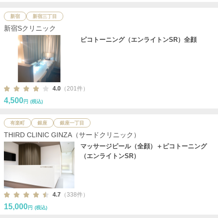
新宿
新宿三丁目
新宿Sクリニック
ピコトーニング（エンライトンSR）全顔
4.0
（201件）
4,500
円
(税込)
有楽町
銀座
銀座一丁目
THIRD CLINIC GINZA（サードクリニック）
マッサージピール（全顔）＋ピコトーニング
（エンライトンSR）
4.7
（338件）
15,000
円
(税込)