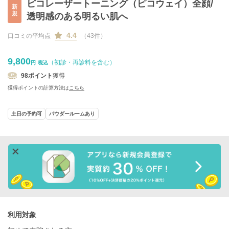
ピコレーザートーニング（ピコウェイ）全顔/
新
規
透明感のある明るい肌へ
4.4
口コミの平均点
（43件）
9,800
（初診・再診料を含む）
円
税込
98
ポイント
獲得
獲得ポイントの計算方法は
こちら
土日の予約可
パウダールームあり
利用対象