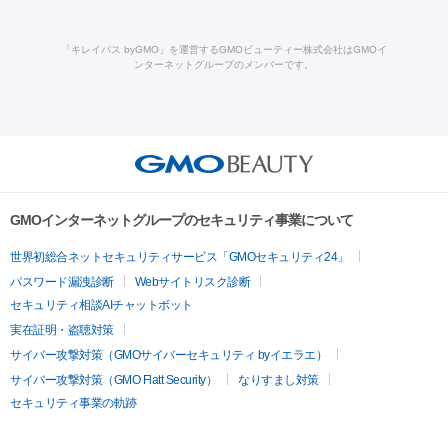
ロン酸注射
医療脱毛（うなじ）
ヒアルロン酸注射（豊胸）
レ
痩身・ダイエット
療
メディオスター
ジェネシス
ウルトラアクセント
ウルト
ーザー治療（黒ずみ）
医療脱毛（指）
ダイエット点滴・ ダイエ
脂肪溶解注射
BNLS・BNLS neo
カベリン
輪郭注射（MLM）
「キレイパス byGMO」を運営するGMOビューティー株式会社はGMOイ
ラフォーマー（ウルトラフォーマーⅢ）
サーマクール
イントラ
ンターネットグループのメンバーです。
ット注射
レーザーピーリング
レーザー治療（しみスポット照
脂肪冷却
リベルサス
ウゴービ
セル
イントラジェン
QスイッチYAGレーザー
Qスイッチルビ
射）
ベルベットスキン
レーザー治療（赤み改善）
マイクロボ
ーレーザー
ヴァンキッシュ
ミラドライ
フォトRF
アビクリ
美肌
トックス（ボトックスリフト）
クリーニング
GLP-1
セラミッ
ア
ウルセラ
ボルニューマ
美容点滴
美容注射
ケミカルピーリング
マッサージピール
ク治療
医療脱毛（ヒゲ）
ポテンツァ
トラネキサム酸
ジェ
イオン導入
エレクトロポレーション
レーザーピーリング
美
その他
ントルマックスプロ
イボ取り
シミ取り
シミ取り（皮膚科）
容内服
ゼオスキン
ララピール
リードファインリフト
肩こり注射
ドラッグデリバリー（ポテン
ハイドラジェントル
ルメッカ
ジェネシス
リジュラン
ラ
GMOインターネットグループのセキュリティ事業について
ツァ）
イムライト
Vビーム
シルファーム
スネコス
インモード
疲労回復・健康
世界初総合ネットセキュリティサービス「GMOセキュリティ24」
オリジオ
ミラノリピール
サーマジェン
リバースピール
パスワード漏洩診断
Webサイトリスク診断
プラセンタ注射
にんにく注射
オンダリフト
ジュベルック
ルビーフラクショナル
脂肪吸
セキュリティ相談AIチャットボット
引
VISIA肌診断
ボルニューマ
ソフウェーブ
モフィウス
実在証明・盗聴対策
医療脱毛
ザーフ
ジャルプロ
ノーリス
デンシティ
脇ボトックス
サイバー攻撃対策（GMOサイバーセキュリティ byイエラエ）
医療脱毛（VIO）
医療脱毛
サイバー攻撃対策（GMO Flatt Security）
なりすまし対策
IPL
エラボトックス
肩ボトックス
リベルサス
イソトレチ
セキュリティ事業の軌跡
その他
ノイン
ピコトーニング
ピーリング
二重埋没
アートメイク
ガミースマイル治療
オフィスホワイト