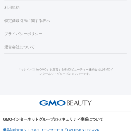
容内服
タトゥー除去
医療痩身
傷跡治療
医療脱毛（おなか）
疲
利用規約
薬剤
労回復点滴・疲労回復注射
くま治療
切開施術
デリケートゾー
リジェノックス
クレヴィエル
ファットインパクト
ヒアルロニ
ほくろ・いぼ
ンケア
ホワイトニング
わきが治療
カベリン
隆鼻術
医療
特定商取引法に関する表示
ダーゼ
サリチル酸マクロゴールピーリング
ボライト
幹細胞培
CO2レーザー
脱毛（お尻）
ショッピングリフト
ガミースマイル治療
レーザ
養上清液
プライバシーポリシー
ー治療（しみ・くすみ）
水光注射（しみ・くすみ）
RF治療
レ
小顔・フェイスライン
ーザー治療（毛穴・ニキビ跡）
涙袋ヒアルロン酸
顎ヒアルロン
機器
運営会社について
HIFU（ハイフ）
糸リフト
ショッピングリフト
酸
唇ヒアルロン酸注射
水光注射（毛穴・ニキビ跡）
鼻ヒアル
ルメッカ
プラズマシャワー
ウルトラセルQプラス
BBL光治
ロン酸注射
医療脱毛（うなじ）
ヒアルロン酸注射（豊胸）
レ
痩身・ダイエット
療
メディオスター
ジェネシス
ウルトラアクセント
ウルト
ーザー治療（黒ずみ）
医療脱毛（指）
ダイエット点滴・ ダイエ
脂肪溶解注射
BNLS・BNLS neo
カベリン
輪郭注射（MLM）
「キレイパス byGMO」を運営するGMOビューティー株式会社はGMOイ
ラフォーマー（ウルトラフォーマーⅢ）
サーマクール
イントラ
ンターネットグループのメンバーです。
ット注射
レーザーピーリング
レーザー治療（しみスポット照
脂肪冷却
セル
イントラジェン
QスイッチYAGレーザー
Qスイッチルビ
射）
ベルベットスキン
レーザー治療（赤み改善）
マイクロボ
ーレーザー
ヴァンキッシュ
ミラドライ
フォトRF
美肌
トックス（ボトックスリフト）
クリーニング
GLP-1
セラミッ
美容点滴
美容注射
ケミカルピーリング
マッサージピール
その他
ク治療
医療脱毛（ヒゲ）
ポテンツァ
トラネキサム酸
ジェ
イオン導入
エレクトロポレーション
レーザーピーリング
美
リードファインリフト
肩こり注射
ドラッグデリバリー（ポテン
ントルマックスプロ
イボ取り
シミ取り
シミ取り（皮膚科）
容内服
ツァ）
ハイドラジェントル
ルメッカ
ジェネシス
リジュラン
ラ
GMOインターネットグループのセキュリティ事業について
イムライト
Vビーム
シルファーム
スネコス
インモード
疲労回復・健康
世界初総合ネットセキュリティサービス「GMOセキュリティ24」