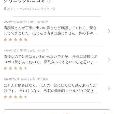
クリニックの口コミ
星はクリニックの口コミの平均点です
2026年7月23日利用｜女性｜30代前半
看護師さんが丁寧に出力の強さなど確認してくれて、安心
してできました。ほとんど痛さは感じません、鼻の下やこ
めかみなど部位によっては少しゴムで弾かれような痛みが
あるかなという程度です。二周しっかり当ててくれまし
た。院内も綺麗で清潔感があり、案内も分かりやすいで
2026年7月12日利用｜女性｜50代前半
す。
直後なので効果はまだわからないですが、 全体に綺麗にポ
コポコ跡があったので、 薬剤入ってるといいなと思いまし
た。 痛みは場所により強くでました。 表面麻酔をしてなん
とか耐えられました。
2026年7月16日利用｜女性｜50代後半
ほとんど痛みはなく、ほんの一部にピリピリ感があっただ
けです。 皮むけもなく、翌朝の洗顔時にツルピカで驚きま
した。またやってみたい施術です。