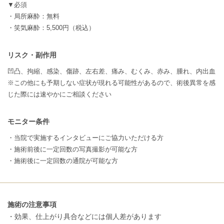
▼必須
・局所麻酔：無料
・笑気麻酔：5,500円（税込）
リスク・副作用
凹凸、拘縮、感染、傷跡、左右差、痛み、むくみ、赤み、腫れ、内出血
※この他にも予期しない症状が現れる可能性があるので、術後異常を感
じた際には速やかにご相談ください
モニター条件
・当院で実施するインタビューにご協力いただける方
・施術前後に一定回数の写真撮影が可能な方
・施術後に一定回数の通院が可能な方
施術の注意事項
・効果、仕上がり具合などには個人差があります