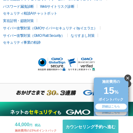
オリジオ
ミラノリピール
サーマジェン
リバースピール
パスワード漏洩診断
Webサイトリスク診断
プラセンタ注射
にんにく注射
オンダリフト
ジュベルック
ルビーフラクショナル
脂肪吸
セキュリティ相談AIチャットボット
引
VISIA肌診断
ボルニューマ
ソフウェーブ
モフィウス
実在証明・盗聴対策
医療脱毛
ザーフ
ジャルプロ
ノーリス
デンシティ
脇ボトックス
サイバー攻撃対策（GMOサイバーセキュリティ byイエラエ）
医療脱毛（VIO）
医療脱毛
サイバー攻撃対策（GMO Flatt Security）
なりすまし対策
IPL
エラボトックス
肩ボトックス
リベルサス
イソトレチ
セキュリティ事業の軌跡
その他
ノイン
ピコトーニング
ピーリング
二重埋没
アートメイク
ガミースマイル治療
オフィスホワイト
ニング
ピアス穴あけ
施術費用の
15
施術費用の
%
15
%
ポイントバック
ポイントバック
詳細はこちら
無料診断
詳細はこちら
44,000
円
税込
カウンセリング予約へ進む
施術費用の15%ポイントバック