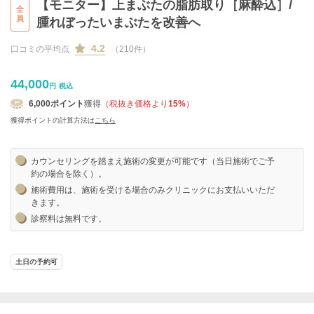
【モニター】上まぶたの脂肪取り［麻酔込］/
全
員
腫れぼったいまぶたを改善へ
4.2
口コミの平均点
（210件）
44,000
円
税込
6,000
ポイント
獲得
（税抜き価格より
15%
）
獲得ポイントの計算方法は
こちら
カウンセリングを踏まえ施術の変更が可能です（当日施術でご予
約の場合を除く）。
施術費用は、施術を受ける場合のみクリニックにお支払いいただ
きます。
診察料は無料です。
土日の予約可