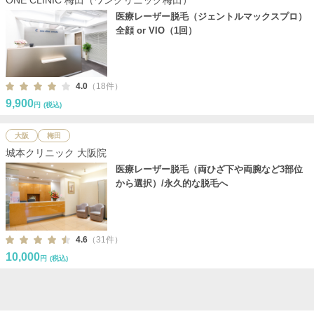
医療レーザー脱毛（ジェントルマックスプロ）
全顔 or VIO（1回）
4.0
（18件）
9,900
円
(税込)
大阪
梅田
城本クリニック 大阪院
医療レーザー脱毛（両ひざ下や両腕など3部位
から選択）/永久的な脱毛へ
4.6
（31件）
10,000
円
(税込)