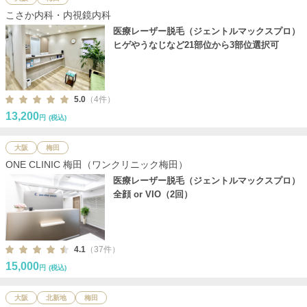
こさか内科・内視鏡内科
医療レーザー脱毛（ジェントルマックスプロ）
ヒゲやうなじなど21部位から3部位選択可
5.0
（4件）
13,200
円
(税込)
大阪
梅田
ONE CLINIC 梅田（ワンクリニック梅田）
医療レーザー脱毛（ジェントルマックスプロ）
全顔 or VIO（2回）
4.1
（37件）
15,000
円
(税込)
大阪
北新地
梅田