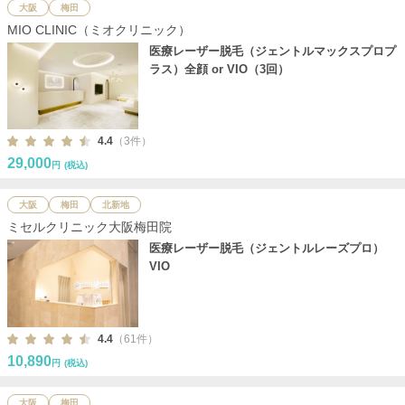
大阪
梅田
MIO CLINIC（ミオクリニック）
医療レーザー脱毛（ジェントルマックスプロプ
ラス）全顔 or VIO（3回）
4.4
（3件）
29,000
円
(税込)
大阪
梅田
北新地
ミセルクリニック大阪梅田院
医療レーザー脱毛（ジェントルレーズプロ）
VIO
4.4
（61件）
10,890
円
(税込)
大阪
梅田