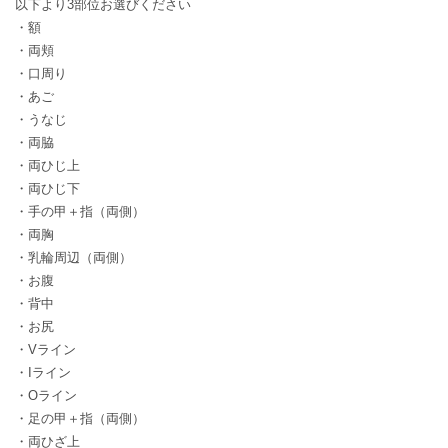
以下より3部位お選びください
・額
・両頬
・口周り
・あご
・うなじ
・両脇
・両ひじ上
・両ひじ下
・手の甲＋指（両側）
・両胸
・乳輪周辺（両側）
・お腹
・背中
・お尻
・Vライン
・Iライン
・Oライン
・足の甲＋指（両側）
・両ひざ上