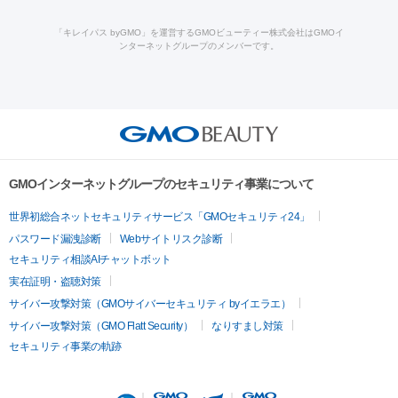
ロン酸注射
医療脱毛（うなじ）
ヒアルロン酸注射（豊胸）
レ
痩身・ダイエット
療
メディオスター
ジェネシス
ウルトラアクセント
ウルト
ーザー治療（黒ずみ）
医療脱毛（指）
ダイエット点滴・ ダイエ
脂肪溶解注射
BNLS・BNLS neo
カベリン
輪郭注射（MLM）
「キレイパス byGMO」を運営するGMOビューティー株式会社はGMOイ
ラフォーマー（ウルトラフォーマーⅢ）
サーマクール
イントラ
ンターネットグループのメンバーです。
ット注射
レーザーピーリング
レーザー治療（しみスポット照
脂肪冷却
リベルサス
ウゴービ
セル
イントラジェン
QスイッチYAGレーザー
Qスイッチルビ
射）
ベルベットスキン
レーザー治療（赤み改善）
マイクロボ
ーレーザー
ヴァンキッシュ
ミラドライ
フォトRF
アビクリ
美肌
トックス（ボトックスリフト）
クリーニング
GLP-1
セラミッ
ア
ウルセラ
ボルニューマ
美容点滴
美容注射
ケミカルピーリング
マッサージピール
ク治療
医療脱毛（ヒゲ）
ポテンツァ
トラネキサム酸
ジェ
イオン導入
エレクトロポレーション
レーザーピーリング
美
その他
ントルマックスプロ
イボ取り
シミ取り
シミ取り（皮膚科）
容内服
ゼオスキン
ララピール
リードファインリフト
肩こり注射
ドラッグデリバリー（ポテン
ハイドラジェントル
ルメッカ
ジェネシス
リジュラン
ラ
GMOインターネットグループのセキュリティ事業について
ツァ）
イムライト
Vビーム
シルファーム
スネコス
インモード
疲労回復・健康
世界初総合ネットセキュリティサービス「GMOセキュリティ24」
オリジオ
ミラノリピール
サーマジェン
リバースピール
パスワード漏洩診断
Webサイトリスク診断
プラセンタ注射
にんにく注射
オンダリフト
ジュベルック
ルビーフラクショナル
脂肪吸
セキュリティ相談AIチャットボット
引
VISIA肌診断
ボルニューマ
ソフウェーブ
モフィウス
実在証明・盗聴対策
医療脱毛
ザーフ
ジャルプロ
ノーリス
デンシティ
脇ボトックス
サイバー攻撃対策（GMOサイバーセキュリティ byイエラエ）
医療脱毛（VIO）
医療脱毛
サイバー攻撃対策（GMO Flatt Security）
なりすまし対策
IPL
エラボトックス
肩ボトックス
リベルサス
イソトレチ
セキュリティ事業の軌跡
その他
ノイン
ピコトーニング
ピーリング
二重埋没
アートメイク
ガミースマイル治療
オフィスホワイト