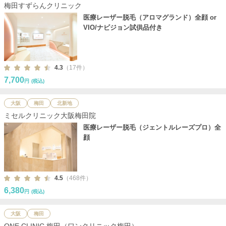
梅田すずらんクリニック
医療レーザー脱毛（アロマグランド）全顔 or
VIO/ナビジョン試供品付き
4.3
（17件）
7,700
円
(税込)
大阪
梅田
北新地
ミセルクリニック大阪梅田院
医療レーザー脱毛（ジェントルレーズプロ）全
顔
4.5
（468件）
6,380
円
(税込)
大阪
梅田
ONE CLINIC 梅田（ワンクリニック梅田）