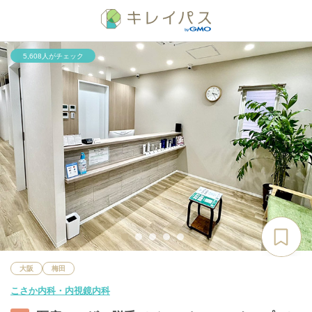
5,608人がチェック
大阪
梅田
こさか内科・内視鏡内科