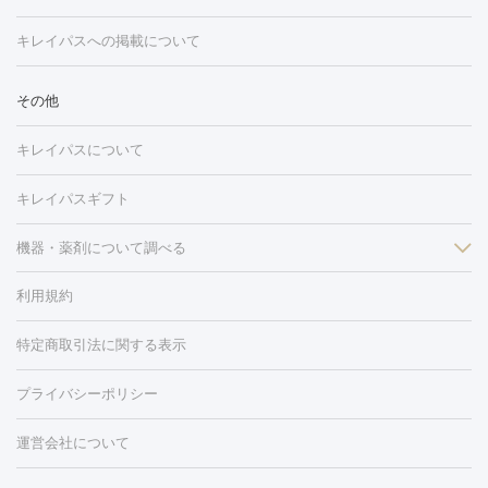
ション
ダーマペン
ピコフラクショナルレーザー
ピコレーザー
トーニング
ハイドラフェイシャル
マッサージピール
脂肪溶解
キレイパスへの掲載について
しわ・たるみ
注射
美容点滴・美容注射
フォトRF
PRP皮膚再生療法
脂肪
ヒアルロン酸注射
ボトックス注射
ボツリヌストキシン注射
水
冷却
医療脱毛（顔）
医療脱毛（全身）
医療脱毛（あし）
その他
光注射
PRP皮膚再生療法
RF治療（テノール）
スネコス注射
医療脱毛（VIO）
水光注射（ハリ・美肌）
レーザー治療（ハ
美容内服
キレイパスについて
リ・美肌）
光治療（フォトフェイシャルなど）
アートメイク
毛穴・ニキビ跡
BNLS
二重埋没
医療脱毛（背中）
医療脱毛（うで）
医療
キレイパスギフト
フラクショナルレーザー
ピコフラクショナルレーザー
ダーマペ
脱毛（脇）
にんにく注射
ピアス穴あけ
AGA
医療脱毛
ン
機器・薬剤について調べる
ハイドラフェイシャル
ベルベットスキン
ポテンツァ
美
（胸）
ほくろ・いぼ切除
レーザー治療（ほくろ・いぼ除去）
容内服
イソトレチノイン
タトゥー除去
医療痩身
傷跡治療
医療脱毛（おなか）
疲
利用規約
薬剤
労回復点滴・疲労回復注射
くま治療
切開施術
デリケートゾー
リジェノックス
クレヴィエル
ファットインパクト
ヒアルロニ
ほくろ・いぼ
ンケア
ホワイトニング
わきが治療
カベリン
隆鼻術
医療
特定商取引法に関する表示
ダーゼ
サリチル酸マクロゴールピーリング
ボライト
幹細胞培
CO2レーザー
脱毛（お尻）
ショッピングリフト
ガミースマイル治療
レーザ
養上清液
リジュラン
ジュベルック
プライバシーポリシー
ー治療（しみ・くすみ）
水光注射（しみ・くすみ）
RF治療
レ
小顔・フェイスライン
ーザー治療（毛穴・ニキビ跡）
涙袋ヒアルロン酸
顎ヒアルロン
機器
運営会社について
HIFU（ハイフ）
糸リフト
ショッピングリフト
オンダリフト
酸
唇ヒアルロン酸注射
水光注射（毛穴・ニキビ跡）
鼻ヒアル
ルメッカ
プラズマシャワー
ウルトラセルQプラス
BBL光治