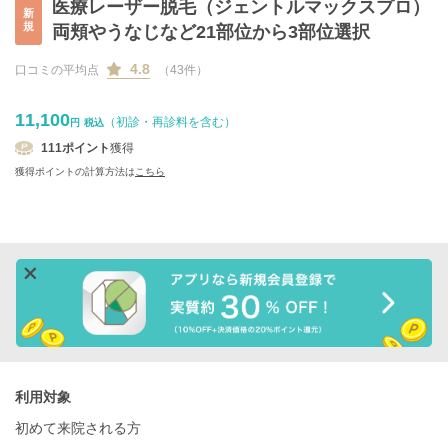
医療レーザー脱毛（ジェントルマックスプロ）
新
規
両頬やうなじなど21部位から3部位選択
4.8
口コミの平均点
（43件）
11,100
（初診・再診料を含む）
円
税込
111
ポイント
獲得
獲得ポイントの計算方法は
こちら
利用対象
初めて来院される方