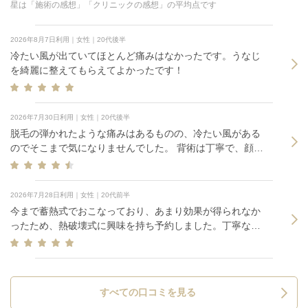
星は「施術の感想」「クリニックの感想」の平均点です
2026年8月7日利用｜女性｜20代後半
冷たい風が出ていてほとんど痛みはなかったです。うなじ
を綺麗に整えてもらえてよかったです！
2026年7月30日利用｜女性｜20代後半
脱毛の弾かれたような痛みはあるものの、冷たい風がある
のでそこまで気になりませんでした。 背術は丁寧で、顔は
照射後冷たいタオルで冷やしていただけるのでよかったで
す。
2026年7月28日利用｜女性｜20代前半
今まで蓄熱式でおこなっており、あまり効果が得られなか
ったため、熱破壊式に興味を持ち予約しました。丁寧な施
術で、痛みも我慢できました。また伺いたいです。
すべての口コミを見る