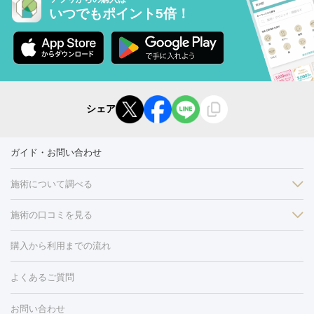
いつでもポイント5倍！
シェア
ガイド・お問い合わせ
施術について調べる
施術の口コミを見る
美白
白玉点滴・白玉注射
高濃度ビタミンC点滴
美容内服
フォトフェイシャルM22
フラクショナルレーザー
レーザートーニ
購入から利用までの流れ
ング
ケミカルピーリング
プラセンタ注射
イオン導入
しみ・そばかす・肝斑
よくあるご質問
HIFU（ハイフ）
白玉点滴・白玉注射
高濃度ビタミンC点滴
フォトフェイシャル
レーザートーニング
ピコレーザートーニン
糸リフト
ボトックス
ボツリヌストキシン
エレクトロポレー
グ
フォトシルクプラス
美容内服
ルビーフラクショナル
お問い合わせ