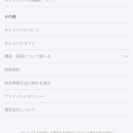
キレイパスへの掲載について
しわ・たるみ
注射
美容点滴・美容注射
フォトRF
PRP皮膚再生療法
脂肪
ヒアルロン酸注射
ボトックス注射
ボツリヌストキシン注射
水
冷却
医療脱毛（顔）
医療脱毛（全身）
医療脱毛（あし）
その他
光注射
PRP皮膚再生療法
RF治療（テノール）
スネコス注射
医療脱毛（VIO）
水光注射（ハリ・美肌）
レーザー治療（ハ
美容内服
キレイパスについて
リ・美肌）
光治療（フォトフェイシャルなど）
アートメイク
毛穴・ニキビ跡
BNLS
二重埋没
医療脱毛（背中）
医療脱毛（うで）
医療
キレイパスギフト
フラクショナルレーザー
ピコフラクショナルレーザー
ダーマペ
脱毛（脇）
にんにく注射
ピアス穴あけ
AGA
医療脱毛
ン
機器・薬剤について調べる
ハイドラフェイシャル
ベルベットスキン
ポテンツァ
美
（胸）
ほくろ・いぼ切除
レーザー治療（ほくろ・いぼ除去）
容内服
イソトレチノイン
タトゥー除去
医療痩身
傷跡治療
医療脱毛（おなか）
疲
利用規約
薬剤
労回復点滴・疲労回復注射
くま治療
切開施術
デリケートゾー
リジェノックス
クレヴィエル
ファットインパクト
ヒアルロニ
ほくろ・いぼ
ンケア
ホワイトニング
わきが治療
カベリン
隆鼻術
医療
特定商取引法に関する表示
ダーゼ
サリチル酸マクロゴールピーリング
ボライト
幹細胞培
CO2レーザー
脱毛（お尻）
ショッピングリフト
ガミースマイル治療
レーザ
養上清液
リジュラン
ジュベルック
プライバシーポリシー
ー治療（しみ・くすみ）
水光注射（しみ・くすみ）
RF治療
レ
小顔・フェイスライン
ーザー治療（毛穴・ニキビ跡）
涙袋ヒアルロン酸
顎ヒアルロン
機器
運営会社について
HIFU（ハイフ）
糸リフト
ショッピングリフト
オンダリフト
酸
唇ヒアルロン酸注射
水光注射（毛穴・ニキビ跡）
鼻ヒアル
ルメッカ
プラズマシャワー
ウルトラセルQプラス
BBL光治
ロン酸注射
医療脱毛（うなじ）
ヒアルロン酸注射（豊胸）
レ
痩身・ダイエット
療
メディオスター
ジェネシス
ウルトラアクセント
ウルト
ーザー治療（黒ずみ）
医療脱毛（指）
ダイエット点滴・ ダイエ
脂肪溶解注射
BNLS・BNLS neo
カベリン
輪郭注射（MLM）
「キレイパス byGMO」を運営するGMOビューティー株式会社はGMOイ