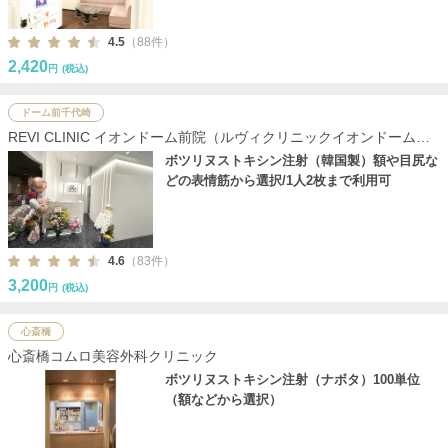
4.5
（88件）
2,420
円
(税込)
ドーム前千代崎
REVI CLINIC イオンドーム前院（ルヴィクリニックイオンドーム前
院）
ボツリヌストキシン注射（韓国製）額や目尻な
どの表情筋から選択/1人2枚まで利用可
4.6
（83件）
3,200
円
(税込)
心斎橋
心斎橋コムロ美容外科クリニック
ボツリヌストキシン注射（ナボタ）100単位
（額などから選択）