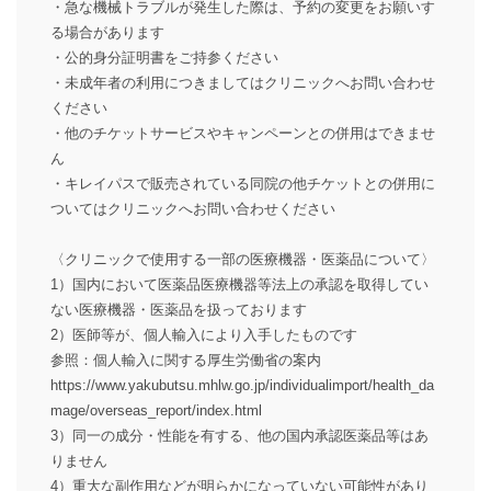
・急な機械トラブルが発生した際は、予約の変更をお願いす
る場合があります
・公的身分証明書をご持参ください
・未成年者の利用につきましてはクリニックへお問い合わせ
ください
・他のチケットサービスやキャンペーンとの併用はできませ
ん
・キレイパスで販売されている同院の他チケットとの併用に
ついてはクリニックへお問い合わせください
〈クリニックで使用する一部の医療機器・医薬品について〉
1）国内において医薬品医療機器等法上の承認を取得してい
ない医療機器・医薬品を扱っております
2）医師等が、個人輸入により入手したものです
参照：個人輸入に関する厚生労働省の案内
https://www.yakubutsu.mhlw.go.jp/individualimport/health_da
mage/overseas_report/index.html
3）同一の成分・性能を有する、他の国内承認医薬品等はあ
りません
4）重大な副作用などが明らかになっていない可能性があり