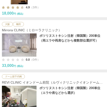
4.9
（3件）
18,000
円
(税込)
大阪
梅田
Mirrora CLINIC（ミローラクリニック）
ボツリヌストキシン注射（韓国製）200単位
（両エラや両肩などから複数部位選択可）
0.0
（0件）
33,000
円
(税込)
ドーム前千代崎
REVI CLINIC イオンドーム前院（ルヴィクリニックイオンドーム前
院）
ボツリヌストキシン注射（韓国製）200単位
（エラや肩などから選択）