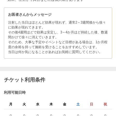
お医者さんからメッセージ
注射した当日はほとんど効果が現れず、通常2～3週間後から徐々
に効果が現れてきます。
その後4週間ほどで効果は安定し、3～4か月ほど持続した後、数週
間かけて徐々に消えていきます。
そのため、大事な予定やイベントなど目標がある場合は、1か月程
度の余裕を持って施術を受けることをおすすめしています。
当日は何か気になることがあればお気軽に質問してください。
チケット利用条件
利用可能日時
月
火
水
木
金
土
日
祝
○
○
○
○
○
○
○
○