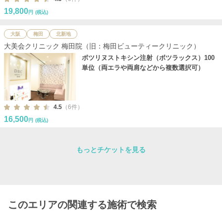
19,800
円
(税込)
大阪
梅田
北新地
大美会クリニック 梅田院（旧：梅田ビューティークリニック）
ボツリヌストキシン注射（ボツラックス）100
単位（両エラや両肩などから複数選択可）
4.5
（6件）
16,500
円
(税込)
もっとチケットを見る
このエリアの関連する施術で検索