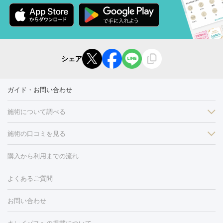
シェア
ガイド・お問い合わせ
施術について調べる
施術の口コミを見る
美白
白玉点滴・白玉注射
高濃度ビタミンC点滴
美容内服
フォトフェイシャルM22
フラクショナルレーザー
レーザートーニ
購入から利用までの流れ
ング
ケミカルピーリング
プラセンタ注射
イオン導入
しみ・そばかす・肝斑
よくあるご質問
HIFU（ハイフ）
白玉点滴・白玉注射
高濃度ビタミンC点滴
フォトフェイシャル
レーザートーニング
ピコレーザートーニン
糸リフト
ボトックス
ボツリヌストキシン
エレクトロポレー
グ
フォトシルクプラス
美容内服
ルビーフラクショナル
お問い合わせ
ション
ダーマペン
ピコフラクショナルレーザー
ピコレーザー
トーニング
ハイドラフェイシャル
マッサージピール
脂肪溶解