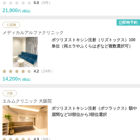
0.0
（0件）
21,900
円
(税込)
即時予約
心斎橋
メディカルアルファクリニック
ボツリヌストキシン注射（リズトックス）100
単位（両エラやふくらはぎなど複数選択可）
4.2
（24件）
14,200
円
(税込)
大阪
エルムクリニック 大阪院
ボツリヌストキシン注射（ボツラックス）額や
眉間など10部位から3部位選択
4.9
（9件）