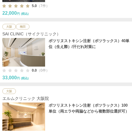
5.0
（7件）
22,000
円
(税込)
大阪
梅田
SAI CLINIC（サイクリニック）
ボツリヌストキシン注射（ボツラックス）40単
位（生え際）/汗だれ対策に
0.0
（0件）
33,000
円
(税込)
大阪
エルムクリニック 大阪院
ボツリヌストキシン注射（ボツラックス）100
単位（両エラや両脇などから複数部位選択可）