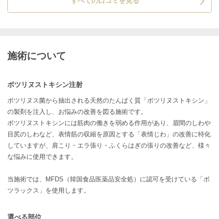
すべての口コミを見る
施術について
ボツリヌストキシン注射
ボツリヌス菌から抽出される天然のたんぱく質「ボツリヌストキシン」
の製剤を注入し、お悩みの改善を図る施術です。
ボツリヌストキシンには筋肉の働きを弱める作用があり、眉間のしわや
目尻のしわなど、表情筋の収縮を原因とする「表情じわ」の改善に特化
していますが、肩こり・エラ張り・ふくらはぎの張りの改善など、様々
な悩みに使用できます。
当施術では、MFDS（韓国食品医薬品安全処）に認可を受けている「ボ
ツラックス」を使用します。
選べる部位