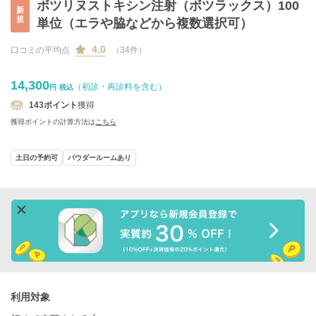
ボツリヌストキシン注射（ボツラックス）100
新
規
単位（エラや脇などから複数選択可）
4.0
口コミの平均点
（34件）
14,300
（初診・再診料を含む）
円
税込
143
ポイント
獲得
獲得ポイントの計算方法は
こちら
土日の予約可
パウダールームあり
利用対象