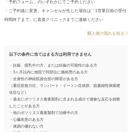
「予約フォーム」のいずれかにてご予約ください
・ご予約後に変更、キャンセルが生じた場合は「1営業日前の受付
時間終了まで」に直接クリニックまでご連絡ください
購入後の流れを知る
以下の条件に当てはまる方は利用できません
・妊娠、授乳中の方、または妊娠の可能性のある方
・3ヶ月以内に他院で同部位に施術歴のある方
・全身性の神経筋接合部の障害がある方
（重症筋無力症、ランバート・イートン症候群、筋萎縮性側索硬
化症など）
・過去にボツリヌス毒素製剤に含まれる成分で過敏な反応を経験
したことがある方
・他のボツリヌス毒素製剤で治療中の方
・心臓疾患のある方
・体調の優れない方