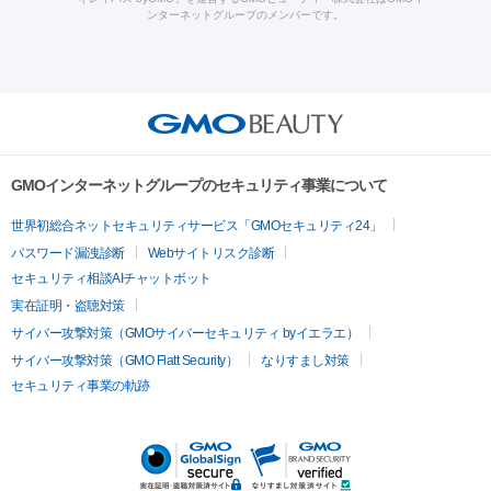
ラフォーマー（ウルトラフォーマーⅢ）
サーマクール
イントラ
ンターネットグループのメンバーです。
ット注射
レーザーピーリング
レーザー治療（しみスポット照
脂肪冷却
リベルサス
ウゴービ
セル
イントラジェン
QスイッチYAGレーザー
Qスイッチルビ
射）
ベルベットスキン
レーザー治療（赤み改善）
マイクロボ
ーレーザー
ヴァンキッシュ
ミラドライ
フォトRF
アビクリ
美肌
トックス（ボトックスリフト）
クリーニング
GLP-1
セラミッ
ア
ウルセラ
ボルニューマ
美容点滴
美容注射
ケミカルピーリング
マッサージピール
ク治療
医療脱毛（ヒゲ）
ポテンツァ
トラネキサム酸
ジェ
イオン導入
エレクトロポレーション
レーザーピーリング
美
その他
ントルマックスプロ
イボ取り
シミ取り
シミ取り（皮膚科）
容内服
ゼオスキン
ララピール
リードファインリフト
肩こり注射
ドラッグデリバリー（ポテン
ハイドラジェントル
ルメッカ
ジェネシス
リジュラン
ラ
GMOインターネットグループのセキュリティ事業について
ツァ）
イムライト
Vビーム
シルファーム
スネコス
インモード
疲労回復・健康
世界初総合ネットセキュリティサービス「GMOセキュリティ24」
オリジオ
ミラノリピール
サーマジェン
リバースピール
パスワード漏洩診断
Webサイトリスク診断
プラセンタ注射
にんにく注射
オンダリフト
ジュベルック
ルビーフラクショナル
脂肪吸
セキュリティ相談AIチャットボット
引
VISIA肌診断
ボルニューマ
ソフウェーブ
モフィウス
実在証明・盗聴対策
医療脱毛
ザーフ
ジャルプロ
ノーリス
デンシティ
脇ボトックス
サイバー攻撃対策（GMOサイバーセキュリティ byイエラエ）
医療脱毛（VIO）
医療脱毛
サイバー攻撃対策（GMO Flatt Security）
なりすまし対策
IPL
エラボトックス
肩ボトックス
リベルサス
イソトレチ
セキュリティ事業の軌跡
その他
ノイン
ピコトーニング
ピーリング
二重埋没
アートメイク
ガミースマイル治療
オフィスホワイト
ニング
ピアス穴あけ