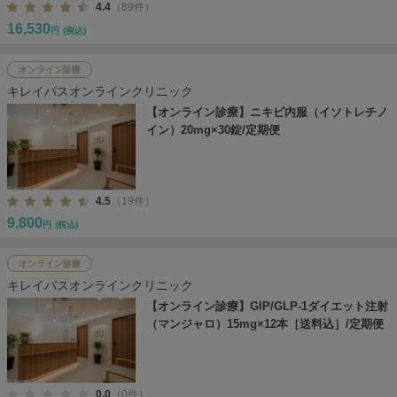
4.4
（89件）
16,530
円
(税込)
オンライン診療
キレイパスオンラインクリニック
【オンライン診療】ニキビ内服（イソトレチノ
イン）20mg×30錠/定期便
4.5
（19件）
9,800
円
(税込)
オンライン診療
キレイパスオンラインクリニック
【オンライン診療】GIP/GLP-1ダイエット注射
（マンジャロ）15mg×12本［送料込］/定期便
0.0
（0件）