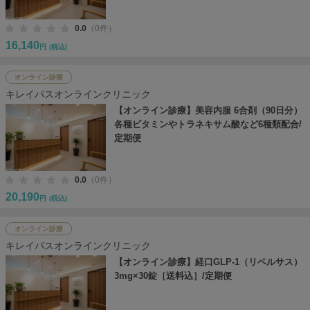
0.0
（0件）
16,140
円
(税込)
オンライン診療
キレイパスオンラインクリニック
【オンライン診療】美容内服 6合剤（90日分）
各種ビタミンやトラネキサム酸など6種類配合/
定期便
0.0
（0件）
20,190
円
(税込)
オンライン診療
キレイパスオンラインクリニック
【オンライン診療】経口GLP-1（リベルサス）
3mg×30錠［送料込］/定期便