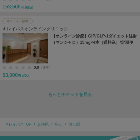
153,500
円
(税込)
オンライン診療
キレイパスオンラインクリニック
【オンライン診療】GIP/GLP-1ダイエット注射
（マンジャロ）15mg×4本［送料込］/定期便
0.0
（0件）
53,000
円
(税込)
もっとチケットを見る
キレイパスTOP
島根県
松江
直江駅