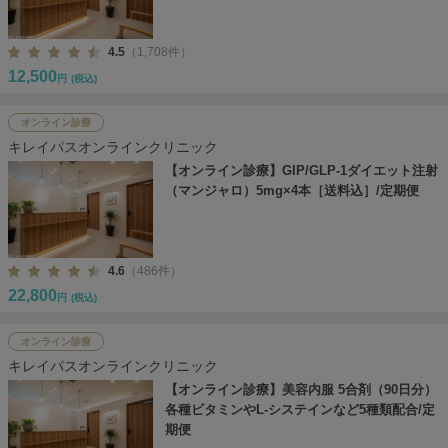
4.5
（1,708件）
12,500
円
(税込)
オンライン診療
キレイパスオンラインクリニック
【オンライン診療】GIP/GLP-1ダイエット注射
（マンジャロ）5mg×4本［送料込］/定期便
4.6
（486件）
22,800
円
(税込)
オンライン診療
キレイパスオンラインクリニック
【オンライン診療】美容内服 5合剤（90日分）
各種ビタミンやL-システインなど5種類配合/定
期便