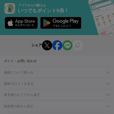
アプリからの購入は
いつでもポイント5倍！
シェア
ガイド・お問い合わせ
施術について調べる
施術の口コミを見る
美白
白玉点滴・白玉注射
高濃度ビタミンC点滴
美容内服
フォトフェイシャルM22
フラクショナルレーザー
レーザートーニ
東京都のエリアから探す
ング
ケミカルピーリング
プラセンタ注射
イオン導入
しみ・そばかす・肝斑
銀座・有楽町・新橋・日本橋
大阪・梅田・淀屋橋
神戸・三ノ
島根県の駅から探す
HIFU（ハイフ）
白玉点滴・白玉注射
高濃度ビタミンC点滴
フォトフェイシャル
レーザートーニング
ピコレーザートーニン
宮・岡本
京都・烏丸
横浜・関内
その他（藤森・八幡など）
糸リフト
ボトックス
ボツリヌストキシン
エレクトロポレー