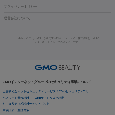
藤沢駅
上大岡駅
上野駅
名古屋駅
西宮駅
札幌駅
金
島・福山・尾道など
秋田・横手
青森・八戸
高崎・渋川・前橋
養上清液
プライバシーポリシー
ロン酸注射
医療脱毛（うなじ）
ヒアルロン酸注射（豊胸）
レ
痩身・ダイエット
沢駅
川越駅
京都駅
新大阪駅
下北沢駅
神戸駅
広島
など
津・伊勢
和歌山市
川越・南古谷・久喜
彦根・草津・
ーザー治療（黒ずみ）
医療脱毛（指）
ダイエット点滴・ ダイエ
脂肪溶解注射
BNLS・BNLS neo
カベリン
輪郭注射（MLM）
駅
川西池田駅
新潟駅
つくば駅
静岡駅
岐阜駅
長野
機器
運営会社について
高島
熊本・通町筋
金沢
その他
岡山・倉敷
高松
桑
ット注射
レーザーピーリング
レーザー治療（しみスポット照
脂肪冷却
駅
名鉄一宮駅
佐世保駅
福井駅
甲府駅
長崎駅
松山
ルメッカ
プラズマシャワー
ウルトラセルQプラス
BBL光治
名・四日市
浜松・静岡
その他（我孫子など）
その他（函館な
射）
ベルベットスキン
レーザー治療（赤み改善）
マイクロボ
駅
山口駅
徳庵駅
大和西大寺駅
青梅駅
難波駅
新宿三
療
メディオスター
ジェネシス
ウルトラアクセント
ウルト
ど）
美肌
トックス（ボトックスリフト）
クリーニング
GLP-1
セラミッ
丁目駅
表参道駅
梅田駅
栄駅
あおば通駅
船橋駅
大通
「キレイパス byGMO」を運営するGMOビューティー株式会社はGMOイ
ラフォーマー（ウルトラフォーマーⅢ）
サーマクール
イントラ
美容点滴
美容注射
ケミカルピーリング
マッサージピール
ンターネットグループのメンバーです。
ク治療
医療脱毛（ヒゲ）
ポテンツァ
トラネキサム酸
ジェ
駅
二子玉川駅
宮前平駅
水道橋駅
御徒町駅
六浦駅
西
セル
イントラジェン
QスイッチYAGレーザー
Qスイッチルビ
イオン導入
エレクトロポレーション
レーザーピーリング
美
ントルマックスプロ
イボ取り
シミ取り
シミ取り（皮膚科）
宮北口駅
烏丸駅
大塚駅
浜松町駅
目黒駅
薬院駅
浜松
ーレーザー
ヴァンキッシュ
ミラドライ
フォトRF
容内服
ハイドラジェントル
ルメッカ
ジェネシス
リジュラン
ラ
駅
東中野駅
元町駅
東山梨駅
三条駅
永福町駅
湘南海
イムライト
Vビーム
シルファーム
スネコス
インモード
その他
岸公園駅
水戸駅
新横浜駅
中山寺駅
流山おおたかの森駅
疲労回復・健康
オリジオ
ミラノリピール
サーマジェン
リバースピール
リードファインリフト
肩こり注射
ドラッグデリバリー（ポテン
千里中央駅
佐々駅
西条駅
入間市駅
渋川駅
友江駅
プラセンタ注射
にんにく注射
オンダリフト
ジュベルック
ルビーフラクショナル
脂肪吸
ツァ）
鯖江駅
由宇駅
和泉中央駅
今治駅
志都美駅
志木駅
GMOインターネットグループのセキュリティ事業について
引
VISIA肌診断
ボルニューマ
ソフウェーブ
モフィウス
医療脱毛
上田駅
新清洲駅
東銀座駅
上石神井駅
小松駅
県庁前
世界初総合ネットセキュリティサービス「GMOセキュリティ24」
ザーフ
ジャルプロ
ノーリス
デンシティ
脇ボトックス
医療脱毛（VIO）
駅
原宿駅
目白駅
医療脱毛
六本木駅
銀座一丁目駅
三ノ宮駅
牧
パスワード漏洩診断
Webサイトリスク診断
IPL
エラボトックス
肩ボトックス
リベルサス
イソトレチ
志駅
新宿御苑前駅
関内駅
四ツ橋駅
北新地駅
久屋大通
セキュリティ相談AIチャットボット
その他
ノイン
ピコトーニング
ピーリング
駅
大宮駅
五反田駅
湯島駅
港南中央駅
本川越駅
江坂
実在証明・盗聴対策
二重埋没
アートメイク
ガミースマイル治療
オフィスホワイト