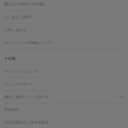
博多駅
秋田駅
青森駅
宇都宮駅
和歌山大学前駅
草津駅
グ
フォトシルクプラス
美容内服
購入から利用までの流れ
川崎・宮前平・青葉台
西宮・芦屋・尼崎
渋谷・表参道・原宿
ション
ダーマペン
ピコフラクショナルレーザー
ピコレーザー
通町筋駅
岡山駅
高松駅
桑名駅
我孫子駅
函館駅
伊
心斎橋・難波・四ツ橋
新宿・代々木・大久保
川西・宝塚
藤
トーニング
ハイドラフェイシャル
マッサージピール
脂肪溶解
よくあるご質問
しわ・たるみ
勢市駅
大分駅
姫路駅
郡元駅
徳島駅
戸出駅
野芥駅
沢・鎌倉・厚木
新大阪・江坂・豊中
その他（大和・上大岡・六
注射
美容点滴・美容注射
フォトRF
PRP皮膚再生療法
脂肪
ヒアルロン酸注射
郡山駅
戸畑駅
ボトックス注射
鹿児島駅
神田駅
ボツリヌストキシン注射
津駅
熊本駅
藤森
水
浦など）
その他（姫路）
その他（京橋・天王寺・泉佐野など）
お問い合わせ
冷却
医療脱毛（顔）
医療脱毛（全身）
医療脱毛（あし）
光注射
駅
代々木駅
PRP皮膚再生療法
小田原駅
笹塚駅
RF治療（テノール）
宮崎駅
松井山手駅
スネコス注射
直江
赤坂・六本木・広尾
池袋・大塚・高田馬場
恵比寿・目黒・中目
医療脱毛（VIO）
水光注射（ハリ・美肌）
レーザー治療（ハ
駅
美容内服
津山駅
倉吉駅
新旭駅
平塚駅
烏山駅
紀伊駅
久
キレイパスへの掲載について
黒
品川・浜松町・五反田
飯田橋・市ヶ谷・永田町
上野・秋葉
リ・美肌）
光治療（フォトフェイシャルなど）
アートメイク
里浜駅
都城駅
香椎花園前駅
彦根駅
千歳駅
敦賀駅
江
原・北千住
自由が丘・二子玉川・学芸大学
中野・吉祥寺・立川
毛穴・ニキビ跡
BNLS
二重埋没
医療脱毛（背中）
医療脱毛（うで）
医療
別駅
亀岡駅
南延岡駅
宝塚駅
下大利駅
岩見沢駅
善通
その他
下北沢・成城学園前・町田
その他（豊洲・赤羽・練馬など）
奈
フラクショナルレーザー
ピコフラクショナルレーザー
ダーマペ
脱毛（脇）
にんにく注射
ピアス穴あけ
AGA
医療脱毛
寺駅
旭川駅
倉敷駅
上野幌駅
藤代駅
鶴岡駅
下館駅
良・生駒・橿原
鹿児島・郡元
岐阜・大垣・各務ヶ原
新潟・三
ン
ハイドラフェイシャル
ベルベットスキン
ポテンツァ
美
キレイパスについて
（胸）
ほくろ・いぼ切除
レーザー治療（ほくろ・いぼ除去）
帯広駅
膳所駅
玉名駅
西鉄久留米駅
米沢駅
小倉駅
条
所沢・入間
徳島市
山梨・甲府
つくば・水戸
長野・松
容内服
タトゥー除去
医療痩身
傷跡治療
医療脱毛（おなか）
疲
高岡駅
佐賀駅
富山駅
若松駅
福知山駅
桂駅
仙川
キレイパスギフト
本・佐久平
大分・別府
富山・高岡
その他（北九州・野芥な
労回復点滴・疲労回復注射
くま治療
切開施術
デリケートゾー
駅
浅草駅
千歳烏山駅
調布駅
米子駅
大和駅
新木屋瀬
ど）
松山・今治
福島・郡山
宮崎・都城など
長崎・佐世
ほくろ・いぼ
ンケア
ホワイトニング
わきが治療
カベリン
隆鼻術
医療
機器・薬剤について調べる
駅
所沢駅
高知駅
近鉄四日市駅
水道町駅
銀座駅
池袋
保
佐賀・唐津
高知・南国
山形・米沢
福井・坂井・鯖江
CO2レーザー
脱毛（お尻）
ショッピングリフト
ガミースマイル治療
レーザ
駅
横浜駅
新宿駅
渋谷駅
自由が丘駅
中野駅
仙台駅
鳥取・米子・倉吉
松江
下関・柳井・岩国
宇都宮・烏山
利用規約
薬剤
ー治療（しみ・くすみ）
水光注射（しみ・くすみ）
RF治療
レ
美栄橋駅
浦和駅
心斎橋駅
大阪駅
柏駅
赤坂駅
天神
小顔・フェイスライン
名古屋・栄・金山
博多
仙台
那覇
大宮・浦和・戸田
千
リジェノックス
クレヴィエル
ファットインパクト
ヒアルロニ
ーザー治療（毛穴・ニキビ跡）
涙袋ヒアルロン酸
顎ヒアルロン
駅
千葉駅
高崎駅
川崎駅
恵比寿駅
品川駅
飯田橋駅
特定商取引法に関する表示
HIFU（ハイフ）
糸リフト
ショッピングリフト
葉・船橋・市川
柏・松戸・流山
天神・薬院
札幌・大通
広
ダーゼ
サリチル酸マクロゴールピーリング
ボライト
幹細胞培
酸
唇ヒアルロン酸注射
水光注射（毛穴・ニキビ跡）
鼻ヒアル