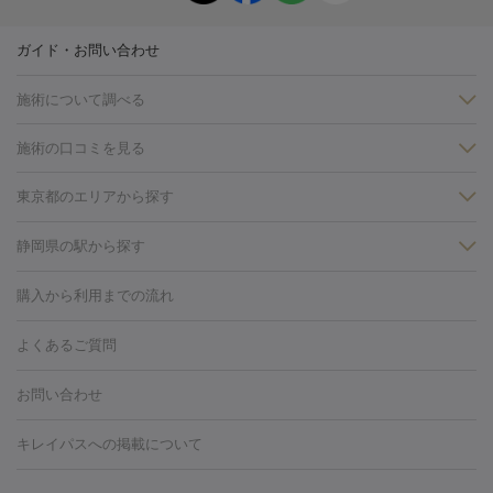
ガイド・お問い合わせ
施術について調べる
施術の口コミを見る
美白
白玉点滴・白玉注射
高濃度ビタミンC点滴
美容内服
フォトフェイシャルM22
フラクショナルレーザー
レーザートーニ
東京都のエリアから探す
ング
ケミカルピーリング
プラセンタ注射
イオン導入
しみ・そばかす・肝斑
銀座・有楽町・新橋・日本橋
大阪・梅田・淀屋橋
神戸・三ノ
静岡県の駅から探す
HIFU（ハイフ）
白玉点滴・白玉注射
高濃度ビタミンC点滴
フォトフェイシャル
レーザートーニング
ピコレーザートーニン
宮・岡本
京都・烏丸
横浜・関内
その他（藤森・八幡など）
糸リフト
ボトックス
ボツリヌストキシン
エレクトロポレー
博多駅
秋田駅
青森駅
宇都宮駅
和歌山大学前駅
草津駅
グ
フォトシルクプラス
美容内服
ルビーフラクショナル
購入から利用までの流れ
川崎・宮前平・青葉台
西宮・芦屋・尼崎
渋谷・表参道・原宿
ション
ダーマペン
ピコフラクショナルレーザー
ピコレーザー
通町筋駅
岡山駅
高松駅
桑名駅
我孫子駅
函館駅
伊
心斎橋・難波・四ツ橋
新宿・代々木・大久保
川西・宝塚
藤
トーニング
ハイドラフェイシャル
マッサージピール
脂肪溶解
よくあるご質問
しわ・たるみ
勢市駅
大分駅
姫路駅
郡元駅
徳島駅
戸出駅
野芥駅
沢・鎌倉・厚木
新大阪・江坂・豊中
その他（大和・上大岡・六
注射
美容点滴・美容注射
フォトRF
PRP皮膚再生療法
脂肪
ヒアルロン酸注射
郡山駅
戸畑駅
ボトックス注射
鹿児島駅
神田駅
ボツリヌストキシン注射
津駅
熊本駅
藤森
水
浦など）
その他（姫路）
その他（京橋・天王寺・泉佐野など）
お問い合わせ
冷却
医療脱毛（顔）
医療脱毛（全身）
医療脱毛（あし）
光注射
駅
代々木駅
PRP皮膚再生療法
小田原駅
笹塚駅
RF治療（テノール）
宮崎駅
松井山手駅
スネコス注射
直江
赤坂・六本木・広尾
池袋・大塚・高田馬場
恵比寿・目黒・中目
医療脱毛（VIO）
水光注射（ハリ・美肌）
レーザー治療（ハ
駅
美容内服
津山駅
倉吉駅
新旭駅
平塚駅
烏山駅
紀伊駅
久
キレイパスへの掲載について
黒
品川・浜松町・五反田
飯田橋・市ヶ谷・永田町
上野・秋葉
リ・美肌）
光治療（フォトフェイシャルなど）
アートメイク
里浜駅
都城駅
香椎花園前駅
彦根駅
千歳駅
敦賀駅
江
原・北千住
自由が丘・二子玉川・学芸大学
中野・吉祥寺・立川
毛穴・ニキビ跡