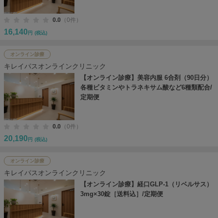
0.0
（0件）
16,140
円
(税込)
オンライン診療
キレイパスオンラインクリニック
【オンライン診療】美容内服 6合剤（90日分）
各種ビタミンやトラネキサム酸など6種類配合/
定期便
0.0
（0件）
20,190
円
(税込)
オンライン診療
キレイパスオンラインクリニック
【オンライン診療】経口GLP-1（リベルサス）
3mg×30錠［送料込］/定期便