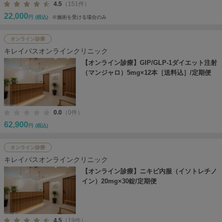
4.5
（151件）
22,000
円
(税込)
※施術を受ける場合のみ
オンライン診療
キレイパスオンラインクリニック
【オンライン診療】GIP/GLP-1ダイエット注射
（マンジャロ）5mg×12本［送料込］/定期便
0.0
（0件）
62,900
円
(税込)
オンライン診療
キレイパスオンラインクリニック
【オンライン診療】ニキビ内服（イソトレチノ
イン）20mg×30錠/定期便
4.5
（19件）