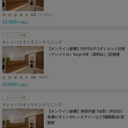
4.5
（1,710件）
12,500
円
(税込)
オンライン診療
キレイパスオンラインクリニック
【オンライン診療】GIP/GLP-1ダイエット注射
（マンジャロ）5mg×4本［送料込］/定期便
4.6
（486件）
22,800
円
(税込)
オンライン診療
キレイパスオンラインクリニック
【オンライン診療】美容内服 5合剤（90日分）
各種ビタミンやL-システインなど5種類配合/定
期便