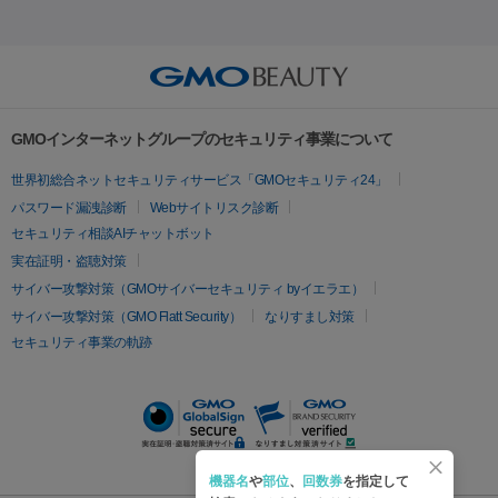
ントルマックスプロ
イボ取り
シミ取り
シミ取り（皮膚科）
宮北口駅
烏丸駅
大塚駅
浜松町駅
目黒駅
薬院駅
浜松
ーレーザー
ヴァンキッシュ
ミラドライ
フォトRF
アビクリ
容内服
ゼオスキン
ララピール
ハイドラジェントル
ルメッカ
ジェネシス
リジュラン
ラ
駅
東中野駅
元町駅
東山梨駅
三条駅
永福町駅
湘南海
ア
ウルセラ
ボルニューマ
イムライト
Vビーム
シルファーム
スネコス
インモード
岸公園駅
水戸駅
新横浜駅
中山寺駅
流山おおたかの森駅
疲労回復・健康
オリジオ
ミラノリピール
サーマジェン
リバースピール
その他
千里中央駅
佐々駅
西条駅
入間市駅
渋川駅
友江駅
プラセンタ注射
にんにく注射
オンダリフト
ジュベルック
ルビーフラクショナル
脂肪吸
リードファインリフト
肩こり注射
ドラッグデリバリー（ポテン
鯖江駅
由宇駅
和泉中央駅
今治駅
志都美駅
志木駅
GMOインターネットグループのセキュリティ事業について
引
VISIA肌診断
ボルニューマ
ソフウェーブ
モフィウス
ツァ）
医療脱毛
上田駅
新清洲駅
東銀座駅
上石神井駅
小松駅
県庁前
世界初総合ネットセキュリティサービス「GMOセキュリティ24」
ザーフ
ジャルプロ
ノーリス
デンシティ
脇ボトックス
医療脱毛（VIO）
駅
原宿駅
目白駅
医療脱毛
六本木駅
銀座一丁目駅
三ノ宮駅
牧
パスワード漏洩診断
Webサイトリスク診断
IPL
エラボトックス
肩ボトックス
リベルサス
イソトレチ
志駅
新宿御苑前駅
関内駅
四ツ橋駅
北新地駅
久屋大通
セキュリティ相談AIチャットボット
その他
ノイン
ピコトーニング
ピーリング
駅
大宮駅
五反田駅
湯島駅
港南中央駅
本川越駅
江坂
実在証明・盗聴対策
二重埋没
アートメイク
ガミースマイル治療
オフィスホワイト
駅
田園調布駅
四条駅
すすきの駅
逆瀬川駅
御茶ノ水駅
サイバー攻撃対策（GMOサイバーセキュリティ byイエラエ）
ニング
ピアス穴あけ
サイバー攻撃対策（GMO Flatt Security）
なりすまし対策
千葉中央駅
中目黒駅
鎌倉駅
美濃高田駅
熱海駅
塚口
セキュリティ事業の軌跡
駅
東照宮駅
高円寺駅
経堂駅
鷺沼駅
大和八木駅
柳井
駅
群馬総社駅
新市駅
松本駅
新居浜駅
豊橋駅
泉ヶ丘
駅
常永駅
下井草駅
巻駅
松戸駅
六本松駅
有楽町駅
広尾駅
長堀橋駅
大谷地駅
福山駅
矢場町駅
みなとみら
い駅
海浜幕張駅
おもろまち駅
吉祥寺駅
不動前駅
田町
機器名
や
部位
、
回数券
を指定して