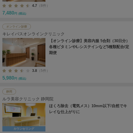
4.7
（8件）
7,480
円
(税込)
オンライン診療
キレイパスオンラインクリニック
【オンライン診療】美容内服 5合剤（30日分）
各種ビタミンやL-システインなど5種類配合/定
期便
3.8
（5件）
5,980
円
(税込)
静岡
ルラ美容クリニック 静岡院
ほくろ除去（電気メス）10mm以下/自然でキ
レイな仕上がりに
カウンセリング