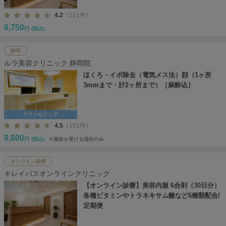
4.2
（111件）
8,750
円
(税込)
静岡
ルラ美容クリニック 静岡院
ほくろ・イボ除去（電気メス法）顔（1ヶ所
3mmまで・計2ヶ所まで）［麻酔込］
カウンセリング
4.5
（151件）
9,800
円
(税込)
※施術を受ける場合のみ
オンライン診療
キレイパスオンラインクリニック
【オンライン診療】美容内服 6合剤（30日分）
各種ビタミンやトラネキサム酸など6種類配合/
定期便