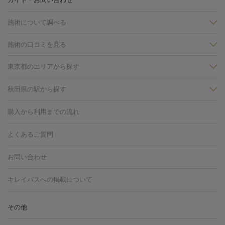
施術について調べる
施術の口コミを見る
美白
白玉点滴・白玉注射
高濃度ビタミンC点滴
美容内服
フォトフェイシャルM22
フラクショナルレーザー
レーザートーニ
東京都のエリアから探す
ング
ケミカルピーリング
プラセンタ注射
イオン導入
しみ・そばかす・肝斑
銀座・有楽町・新橋・日本橋
大阪・梅田・淀屋橋
神戸・三ノ
秋田県の駅から探す
HIFU（ハイフ）
白玉点滴・白玉注射
高濃度ビタミンC点滴
フォトフェイシャル
レーザートーニング
ピコレーザートーニン
宮・岡本
京都・烏丸
横浜・関内
その他（藤森・八幡など）
糸リフト
ボトックス
ボツリヌストキシン
エレクトロポレー
博多駅
秋田駅
青森駅
宇都宮駅
和歌山大学前駅
草津駅
グ
フォトシルクプラス
美容内服
ルビーフラクショナル
購入から利用までの流れ
川崎・宮前平・青葉台
西宮・芦屋・尼崎
渋谷・表参道・原宿
ション
ダーマペン
ピコフラクショナルレーザー
ピコレーザー
通町筋駅
岡山駅
高松駅
桑名駅
我孫子駅
函館駅
伊
心斎橋・難波・四ツ橋
新宿・代々木・大久保
川西・宝塚
藤
トーニング
ハイドラフェイシャル
マッサージピール
脂肪溶解
よくあるご質問
しわ・たるみ
勢市駅
大分駅
姫路駅
郡元駅
徳島駅
戸出駅
野芥駅
沢・鎌倉・厚木
新大阪・江坂・豊中
その他（大和・上大岡・六
注射
美容点滴・美容注射
フォトRF
PRP皮膚再生療法
脂肪
ヒアルロン酸注射
郡山駅
戸畑駅
ボトックス注射
鹿児島駅
神田駅
ボツリヌストキシン注射
津駅
熊本駅
藤森
水
浦など）
その他（姫路）
その他（京橋・天王寺・泉佐野など）
お問い合わせ
冷却
医療脱毛（顔）
医療脱毛（全身）
医療脱毛（あし）
光注射
駅
代々木駅
PRP皮膚再生療法
小田原駅
笹塚駅
RF治療（テノール）
宮崎駅
松井山手駅
スネコス注射
直江
赤坂・六本木・広尾
池袋・大塚・高田馬場
恵比寿・目黒・中目
医療脱毛（VIO）
水光注射（ハリ・美肌）
レーザー治療（ハ
駅
美容内服
津山駅
倉吉駅
新旭駅
平塚駅
烏山駅
紀伊駅
久
キレイパスへの掲載について
黒
品川・浜松町・五反田
飯田橋・市ヶ谷・永田町
上野・秋葉
リ・美肌）
光治療（フォトフェイシャルなど）
アートメイク
里浜駅
都城駅
香椎花園前駅
彦根駅
千歳駅
敦賀駅
江
原・北千住
自由が丘・二子玉川・学芸大学
中野・吉祥寺・立川
毛穴・ニキビ跡
BNLS
二重埋没
医療脱毛（背中）
医療脱毛（うで）
医療
別駅
亀岡駅
南延岡駅
宝塚駅
下大利駅
岩見沢駅
善通
その他
下北沢・成城学園前・町田
その他（豊洲・赤羽・練馬など）
奈
フラクショナルレーザー
ピコフラクショナルレーザー
ダーマペ
脱毛（脇）
にんにく注射
ピアス穴あけ
AGA
医療脱毛
寺駅
旭川駅
倉敷駅
上野幌駅
藤代駅
鶴岡駅
下館駅