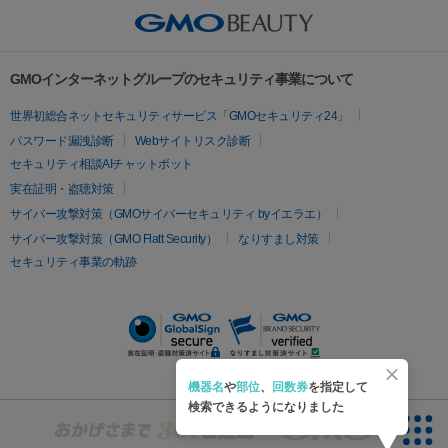
イムライト
Vビーム
シルファーム
スネコス
インモード
岸公園駅
水戸駅
新横浜駅
中山寺駅
流山おおたかの森駅
疲労回復・健康
オリジオ
ミラノリピール
サーマジェン
リバースピール
その他
千里中央駅
佐々駅
西条駅
入間市駅
渋川駅
友江駅
プラセンタ注射
にんにく注射
オンダリフト
ジュベルック
ルビーフラクショナル
脂肪吸
リードファインリフト
肩こり注射
ドラッグデリバリー（ポテン
鯖江駅
由宇駅
和泉中央駅
今治駅
志都美駅
志木駅
GMOインターネットグループのセキュリティ事業について
引
VISIA肌診断
ボルニューマ
ソフウェーブ
モフィウス
ツァ）
医療脱毛
上田駅
新清洲駅
東銀座駅
上石神井駅
小松駅
県庁前
世界初総合ネットセキュリティサービス「GMOセキュリティ24」
ザーフ
ジャルプロ
ノーリス
デンシティ
脇ボトックス
医療脱毛（VIO）
駅
原宿駅
目白駅
医療脱毛
六本木駅
銀座一丁目駅
三ノ宮駅
牧
パスワード漏洩診断
Webサイトリスク診断
IPL
エラボトックス
肩ボトックス
リベルサス
イソトレチ
志駅
新宿御苑前駅
関内駅
四ツ橋駅
北新地駅
久屋大通
セキュリティ相談AIチャットボット
その他
ノイン
ピコトーニング
ピーリング
駅
大宮駅
五反田駅
湯島駅
港南中央駅
本川越駅
江坂
実在証明・盗聴対策
二重埋没
アートメイク
ガミースマイル治療
オフィスホワイト
駅
田園調布駅
四条駅
すすきの駅
逆瀬川駅
御茶ノ水駅
サイバー攻撃対策（GMOサイバーセキュリティ byイエラエ）
ニング
ピアス穴あけ
サイバー攻撃対策（GMO Flatt Security）
なりすまし対策
千葉中央駅
中目黒駅
鎌倉駅
美濃高田駅
熱海駅
塚口
セキュリティ事業の軌跡
駅
東照宮駅
高円寺駅
経堂駅
鷺沼駅
大和八木駅
柳井
駅
群馬総社駅
新市駅
松本駅
新居浜駅
豊橋駅
泉ヶ丘
駅
常永駅
下井草駅
巻駅
松戸駅
六本松駅
有楽町駅
広尾駅
長堀橋駅
大谷地駅
福山駅
矢場町駅
みなとみら
い駅
海浜幕張駅
おもろまち駅
吉祥寺駅
不動前駅
田町
機器名
や
部位
、
回数券
を指定して
検索できるようになりました
駅
南古谷駅
淀屋橋駅
河原町駅
尼崎駅
秋葉原駅
岡本
駅
青葉台駅
大船駅
相模原駅
豊中駅
駒沢大学駅
各務