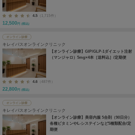
4.5
（1,715件）
12,500
円
(税込)
オンライン診療
キレイパスオンラインクリニック
【オンライン診療】GIP/GLP-1ダイエット注射
（マンジャロ）5mg×4本［送料込］/定期便
4.6
（487件）
22,800
円
(税込)
オンライン診療
キレイパスオンラインクリニック
【オンライン診療】美容内服 5合剤（90日分）
各種ビタミンやL-システインなど5種類配合/定
期便