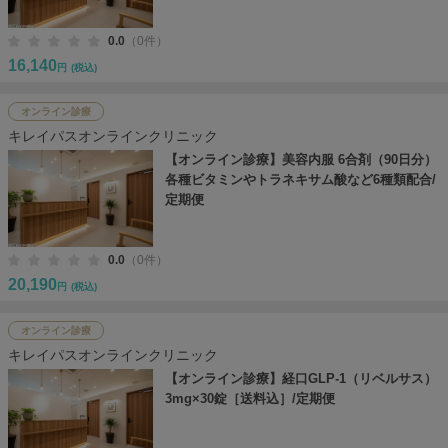
0.0
（0件）
16,140
円
(税込)
オンライン診療
キレイパスオンラインクリニック
【オンライン診療】美容内服 6合剤（90日分）
各種ビタミンやトラネキサム酸など6種類配合/
定期便
0.0
（0件）
20,190
円
(税込)
オンライン診療
キレイパスオンラインクリニック
【オンライン診療】経口GLP-1（リベルサス）
3mg×30錠［送料込］/定期便