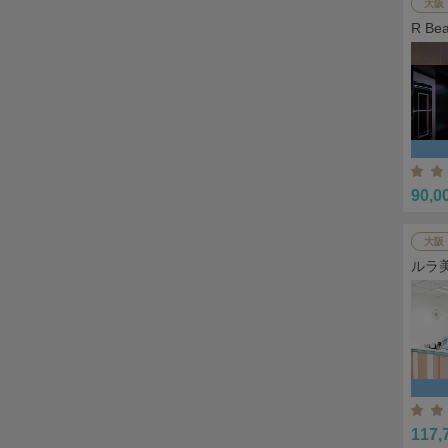
大阪
R B
90,0
大阪
ルラ
117,