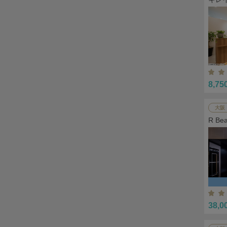
8,75
大阪
R B
38,0