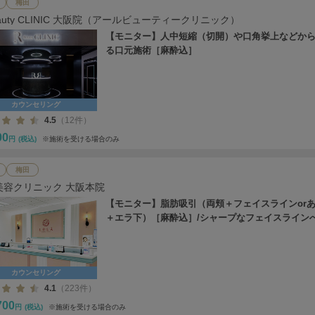
梅田
eauty CLINIC 大阪院（アールビューティークリニック）
【モニター】人中短縮（切開）や口角挙上などか
る口元施術［麻酔込］
カウンセリング
4.5
（12件）
00
円
(税込)
※施術を受ける場合のみ
梅田
美容クリニック 大阪本院
【モニター】脂肪吸引（両頬＋フェイスラインor
＋エラ下）［麻酔込］/シャープなフェイスライン
カウンセリング
4.1
（223件）
700
円
(税込)
※施術を受ける場合のみ