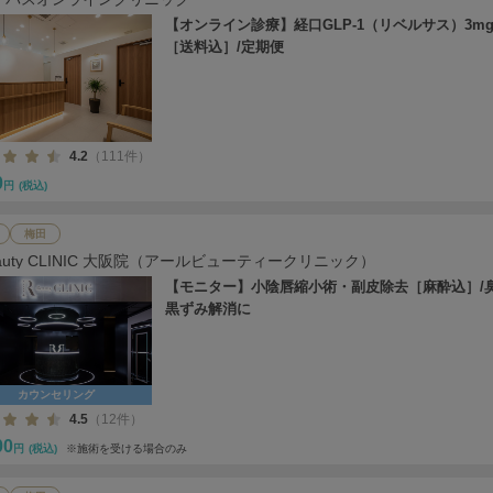
【オンライン診療】経口GLP-1（リベルサス）3mg
［送料込］/定期便
4.2
（111件）
0
円
(税込)
梅田
eauty CLINIC 大阪院（アールビューティークリニック）
【モニター】小陰唇縮小術・副皮除去［麻酔込］/
黒ずみ解消に
カウンセリング
4.5
（12件）
00
円
(税込)
※施術を受ける場合のみ