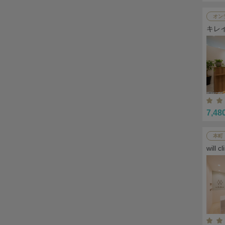
オン
キレ
7,48
本町
wil