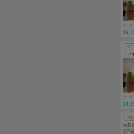
16,1
オン
キレ
20,1
大阪
大美