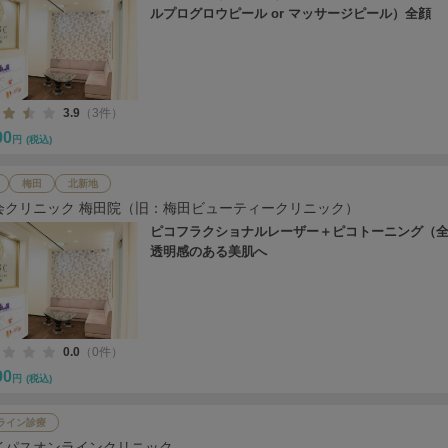
ルプログロウピール or マッサージピール）全顔
3.9
（3件）
00
円
(税込)
梅田
北新地
会クリニック 梅田院（旧：梅田ビューティークリニック）
ピコフラクショナルレーザー＋ピコトーニング（全
透明感のある美肌へ
0.0
（0件）
00
円
(税込)
ライン診療
イパスオンラインクリニック