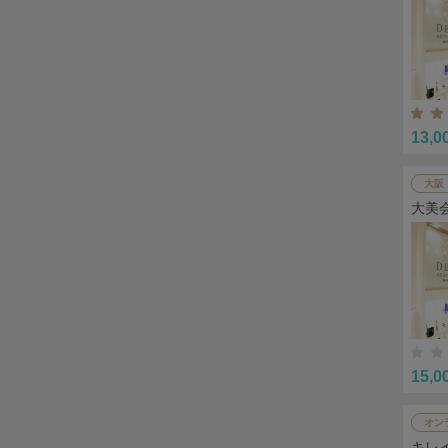
13,0
大阪
大美
15,0
オン
キレ