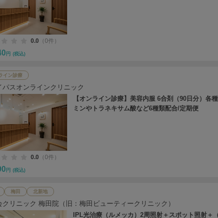
0.0
（0件）
40
円
(税込)
ライン診療
イパスオンラインクリニック
【オンライン診療】美容内服 6合剤（90日分）各
ミンやトラネキサム酸など6種類配合/定期便
0.0
（0件）
90
円
(税込)
梅田
北新地
会クリニック 梅田院（旧：梅田ビューティークリニック）
IPL光治療（ルメッカ）2周照射＋スポット照射＋