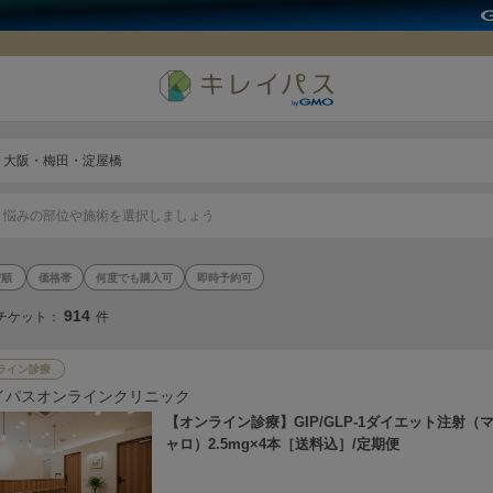
大阪・梅田・淀屋橋
悩みの部位や施術を選択しましょう
価格帯
何度でも購入可
即時予約可
914
チケット：
件
ライン診療
イパスオンラインクリニック
【オンライン診療】GIP/GLP-1ダイエット注射（
ャロ）2.5mg×4本［送料込］/定期便