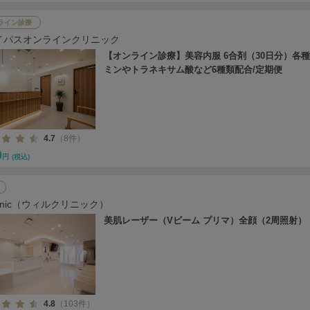
ライン診療
イパスオンラインクリニック
【オンライン診療】美容内服 6合剤（30日分）各
ミンやトラネキサム酸など6種類配合/定期便
4.7
（8件）
0
円
(税込)
l clinic（ウィルクリニック）
美肌レーザー（Vビーム プリマ）全顔（2周照射）
4.8
（103件）