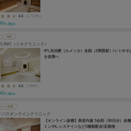
4.5
（1,711件）
00
円
(税込)
梅田
 CLINIC（ミオクリニック）
IPL光治療（ルメッカ）全顔（2周照射）/シミやそ
を改善へ
4.5
（736件）
00
円
(税込)
ライン診療
イパスオンラインクリニック
【オンライン診療】美容内服 5合剤（90日分）各
ミンやL-システインなど5種類配合/定期便