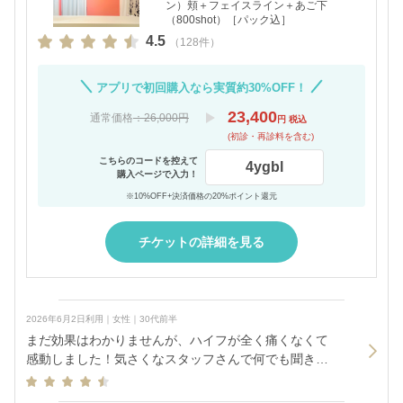
ン）頬＋フェイスライン＋あご下
（800shot）［パック込］
4.5
（128件）
アプリで初回購入なら実質約30%OFF！
23,400
通常価格
：26,000円
円 税込
(初診・再診料を含む)
こちらのコードを控えて
4ygbl
購入ページで入力！
※10%OFF+決済価格の20%ポイント還元
チケットの詳細を見る
2026年6月2日利用｜女性｜30代前半
まだ効果はわかりませんが、ハイフが全く痛くなくて
感動しました！気さくなスタッフさんで何でも聞きや
すかったです♩