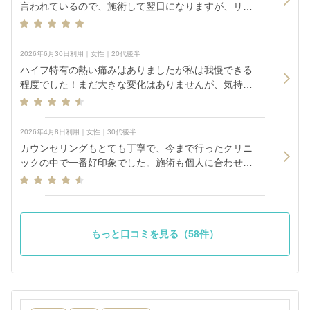
言われているので、施術して翌日になりますが、リフ
トアップ効果の変化は特に見られず、そういうものか
と納得しています。 施術中は、HIFUの熱さを感じてお
り、何度かすれば効果は出てきそうです。
2026年6月30日利用｜女性｜20代後半
ハイフ特有の熱い痛みはありましたが私は我慢できる
程度でした！まだ大きな変化はありませんが、気持ち
シュッとしたかな？という感じです。
2026年4月8日利用｜女性｜30代後半
カウンセリングもとても丁寧で、今まで行ったクリニ
ックの中で一番好印象でした。施術も個人に合わせて
丁寧に打って下さった印象です。打った夜にアゴ裏辺
りを触った時には既にすっきり感を感じました。
もっと口コミを見る（58件）