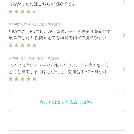
じなかったのはこちらが初めてです。
2026年6月17日利用｜女性｜50代後半
初めてのHIFUでしたが、直後から引き締まりを感じて
最高でした！ 院内がとても綺麗で個室で洗顔やカウン
セリングもできるので人目が気にならなくていいです
ね♪
2026年6月4日利用｜女性｜50代前半
ハイフは痛いイメージがあったけど、全く痛くなくう
とうと寝てしまうほどだった。 効果は1〜2ヶ月かけて
ということでしたが、 フェイスラインのもたつきがす
っきりした。
もっと口コミを見る（52件）