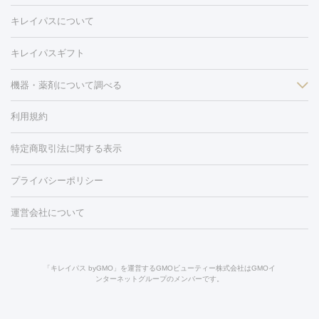
医療脱毛（VIO）
水光注射（ハリ・美肌）
レーザー治療（ハ
美容内服
キレイパスについて
リ・美肌）
光治療（フォトフェイシャルなど）
アートメイク
毛穴・ニキビ跡
BNLS
二重埋没
医療脱毛（背中）
医療脱毛（うで）
医療
キレイパスギフト
フラクショナルレーザー
ピコフラクショナルレーザー
ダーマペ
脱毛（脇）
にんにく注射
ピアス穴あけ
AGA
医療脱毛
ン
機器・薬剤について調べる
ハイドラフェイシャル
ベルベットスキン
ポテンツァ
美
（胸）
ほくろ・いぼ切除
レーザー治療（ほくろ・いぼ除去）
容内服
イソトレチノイン
タトゥー除去
医療痩身
傷跡治療
医療脱毛（おなか）
疲
利用規約
薬剤
労回復点滴・疲労回復注射
くま治療
切開施術
デリケートゾー
リジェノックス
クレヴィエル
ファットインパクト
ヒアルロニ
ほくろ・いぼ
ンケア
ホワイトニング
わきが治療
カベリン
隆鼻術
医療
特定商取引法に関する表示
ダーゼ
サリチル酸マクロゴールピーリング
ボライト
幹細胞培
CO2レーザー
脱毛（お尻）
ショッピングリフト
ガミースマイル治療
レーザ
養上清液
リジュラン
ジュベルック
プライバシーポリシー
ー治療（しみ・くすみ）
水光注射（しみ・くすみ）
RF治療
レ
小顔・フェイスライン
ーザー治療（毛穴・ニキビ跡）
涙袋ヒアルロン酸
顎ヒアルロン
機器
運営会社について
HIFU（ハイフ）
糸リフト
ショッピングリフト
オンダリフト
酸
唇ヒアルロン酸注射
水光注射（毛穴・ニキビ跡）
鼻ヒアル
ルメッカ
プラズマシャワー
ウルトラセルQプラス
BBL光治
ロン酸注射
医療脱毛（うなじ）
ヒアルロン酸注射（豊胸）
レ
痩身・ダイエット
療
メディオスター
ジェネシス
ウルトラアクセント
ウルト
ーザー治療（黒ずみ）
医療脱毛（指）
ダイエット点滴・ ダイエ
脂肪溶解注射
BNLS・BNLS neo
カベリン
輪郭注射（MLM）
「キレイパス byGMO」を運営するGMOビューティー株式会社はGMOイ
ラフォーマー（ウルトラフォーマーⅢ）
サーマクール
イントラ
ンターネットグループのメンバーです。
ット注射
レーザーピーリング
レーザー治療（しみスポット照
脂肪冷却
リベルサス
ウゴービ
セル
イントラジェン
QスイッチYAGレーザー
Qスイッチルビ
射）
ベルベットスキン
レーザー治療（赤み改善）
マイクロボ
ーレーザー
ヴァンキッシュ
ミラドライ
フォトRF
アビクリ