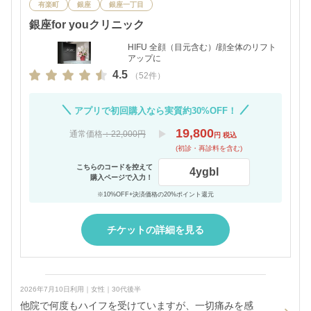
有楽町
銀座
銀座一丁目
銀座for youクリニック
HIFU 全顔（目元含む）/顔全体のリフト
アップに
4.5
（52件）
アプリで初回購入なら実質約30%OFF！
19,800
通常価格
：22,000円
円 税込
(初診・再診料を含む)
こちらのコードを控えて
4ygbl
購入ページで入力！
※10%OFF+決済価格の20%ポイント還元
チケットの詳細を見る
2026年7月10日利用｜女性｜30代後半
他院で何度もハイフを受けていますが、一切痛みを感