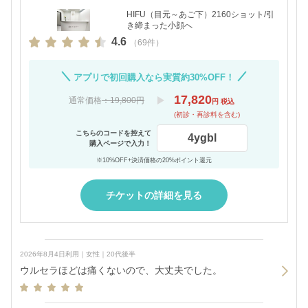
HIFU（目元～あご下）2160ショット/引
き締まった小顔へ
4.6
（69件）
アプリで初回購入なら実質約30%OFF！
17,820
通常価格
：19,800円
円 税込
(初診・再診料を含む)
こちらのコードを控えて
4ygbl
購入ページで入力！
※10%OFF+決済価格の20%ポイント還元
チケットの詳細を見る
2026年8月4日利用｜女性｜20代後半
ウルセラほどは痛くないので、大丈夫でした。