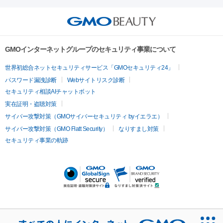
美肌
トックス（ボトックスリフト）
クリーニング
GLP-1
セラミッ
ア
ウルセラ
ボルニューマ
美容点滴
美容注射
ケミカルピーリング
マッサージピール
ク治療
医療脱毛（ヒゲ）
ポテンツァ
トラネキサム酸
ジェ
イオン導入
エレクトロポレーション
レーザーピーリング
美
その他
ントルマックスプロ
イボ取り
シミ取り
シミ取り（皮膚科）
容内服
ゼオスキン
ララピール
リードファインリフト
肩こり注射
ドラッグデリバリー（ポテン
ハイドラジェントル
ルメッカ
ジェネシス
リジュラン
ラ
GMOインターネットグループのセキュリティ事業について
ツァ）
イムライト
Vビーム
シルファーム
スネコス
インモード
疲労回復・健康
世界初総合ネットセキュリティサービス「GMOセキュリティ24」
オリジオ
ミラノリピール
サーマジェン
リバースピール
パスワード漏洩診断
Webサイトリスク診断
プラセンタ注射
にんにく注射
オンダリフト
ジュベルック
ルビーフラクショナル
脂肪吸
セキュリティ相談AIチャットボット
引
VISIA肌診断
ボルニューマ
ソフウェーブ
モフィウス
実在証明・盗聴対策
医療脱毛
ザーフ
ジャルプロ
ノーリス
デンシティ
脇ボトックス
サイバー攻撃対策（GMOサイバーセキュリティ byイエラエ）
医療脱毛（VIO）
医療脱毛
サイバー攻撃対策（GMO Flatt Security）
なりすまし対策
IPL
エラボトックス
肩ボトックス
リベルサス
イソトレチ
セキュリティ事業の軌跡
その他
ノイン
ピコトーニング
ピーリング
二重埋没
アートメイク
ガミースマイル治療
オフィスホワイト
ニング
ピアス穴あけ