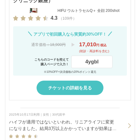
クリニック銀座）
HIFU ウルトラセルQ＋ 全顔 200shot
4.3
（109件）
アプリで初回購入なら実質約30%OFF！
17,010
通常価格
：18,900円
円 税込
(初診・再診料を含む)
こちらのコードを控えて
4ygbl
購入ページで入力！
※10%OFF+決済価格の20%ポイント還元
チケットの詳細を見る
2025年10月17日利用｜女性｜30代前半
ハイフが適用ではないといわれ、リニアライフに変更
になりました。結局3万以上かかっていますが効果は特
に感じられませんでした。