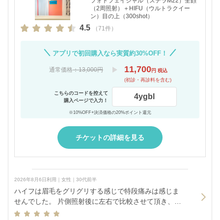
フォトフェイシャル（ステラM22）全顔
（2周照射）＋HIFU（ウルトラクイー
ン）目の上（300shot）
4.5
（71件）
アプリで初回購入なら実質約30%OFF！
11,700
通常価格
：13,000円
円 税込
(初診・再診料を含む)
こちらのコードを控えて
4ygbl
購入ページで入力！
※10%OFF+決済価格の20%ポイント還元
チケットの詳細を見る
2026年8月6日利用｜女性｜30代前半
ハイフは眉毛をグリグリする感じで特段痛みは感じま
せんでした。 片側照射後に左右で比較させて頂き、開
きの良さを感じることができました。 フォトの方は経