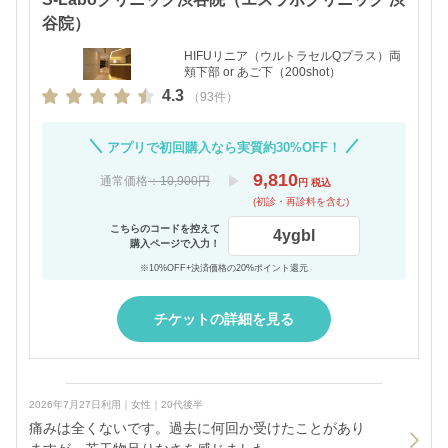
谷院）
HIFUリニア（ウルトラセルQプラス）両
頬下部 or あご下（200shot）
4.3
（93件）
アプリで初回購入なら実質約30%OFF！
9,810
通常価格
：10,900円
円 税込
(初診・再診料を含む)
こちらのコードを控えて
4ygbl
購入ページで入力！
※10%OFF+決済価格の20%ポイント還元
チケットの詳細を見る
2026年7月27日利用｜女性｜20代後半
痛みは全くないです。過去に何回か受けたことがあり