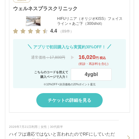
ウェルネスプラスクリニック
HIFUリニア（オリジオKISS）フェイス
ライン＋あご下（300shot）
4.4
（89件）
アプリで初回購入なら実質約30%OFF！
16,020
通常価格
：17,800円
円 税込
(初診・再診料を含む)
こちらのコードを控えて
4ygbl
購入ページで入力！
※10%OFF+決済価格の20%ポイント還元
チケットの詳細を見る
2026年7月21日利用｜女性｜30代前半
ハイフは適応ではないと言われたのでRFにしていただ