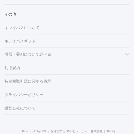
注射
美容点滴・美容注射
フォトRF
PRP皮膚再生療法
脂肪
ヒアルロン酸注射
ボトックス注射
ボツリヌストキシン注射
水
冷却
医療脱毛（顔）
医療脱毛（全身）
医療脱毛（あし）
その他
光注射
PRP皮膚再生療法
RF治療（テノール）
スネコス注射
医療脱毛（VIO）
水光注射（ハリ・美肌）
レーザー治療（ハ
美容内服
キレイパスについて
リ・美肌）
光治療（フォトフェイシャルなど）
アートメイク
毛穴・ニキビ跡
BNLS
二重埋没
医療脱毛（背中）
医療脱毛（うで）
医療
キレイパスギフト
フラクショナルレーザー
ピコフラクショナルレーザー
ダーマペ
脱毛（脇）
にんにく注射
ピアス穴あけ
AGA
医療脱毛
ン
機器・薬剤について調べる
ハイドラフェイシャル
ベルベットスキン
ポテンツァ
美
（胸）
ほくろ・いぼ切除
レーザー治療（ほくろ・いぼ除去）
容内服
イソトレチノイン
タトゥー除去
医療痩身
傷跡治療
医療脱毛（おなか）
疲
利用規約
薬剤
労回復点滴・疲労回復注射
くま治療
切開施術
デリケートゾー
リジェノックス
クレヴィエル
ファットインパクト
ヒアルロニ
ほくろ・いぼ
ンケア
ホワイトニング
わきが治療
カベリン
隆鼻術
医療
特定商取引法に関する表示
ダーゼ
サリチル酸マクロゴールピーリング
ボライト
幹細胞培
CO2レーザー
脱毛（お尻）
ショッピングリフト
ガミースマイル治療
レーザ
養上清液
リジュラン
ジュベルック
プライバシーポリシー
ー治療（しみ・くすみ）
水光注射（しみ・くすみ）
RF治療
レ
小顔・フェイスライン
ーザー治療（毛穴・ニキビ跡）
涙袋ヒアルロン酸
顎ヒアルロン
機器
運営会社について
HIFU（ハイフ）
糸リフト
ショッピングリフト
オンダリフト
酸
唇ヒアルロン酸注射
水光注射（毛穴・ニキビ跡）
鼻ヒアル
ルメッカ
プラズマシャワー
ウルトラセルQプラス
BBL光治
ロン酸注射
医療脱毛（うなじ）
ヒアルロン酸注射（豊胸）
レ
痩身・ダイエット
療
メディオスター
ジェネシス
ウルトラアクセント
ウルト
ーザー治療（黒ずみ）
医療脱毛（指）
ダイエット点滴・ ダイエ
脂肪溶解注射
BNLS・BNLS neo
カベリン
輪郭注射（MLM）
「キレイパス byGMO」を運営するGMOビューティー株式会社はGMOイ
ラフォーマー（ウルトラフォーマーⅢ）
サーマクール
イントラ