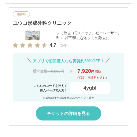
南森町
ユウコ形成外科クリニック
シミ除去（Qスイッチルビーレーザー）
5mm以下/気になるシミの除去に
4.7
（1件）
アプリで初回購入なら実質約30%OFF！
7,920
通常価格
：8,800円
円 税込
(初診・再診料を含む)
こちらのコードを控えて
4ygbl
購入ページで入力！
※10%OFF+決済価格の20%ポイント還元
チケットの詳細を見る