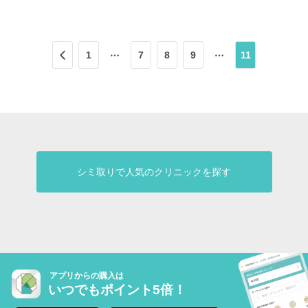
じがありますが、特に気になりませんでした。 1枚目の
写真が施術前、2枚目が施術後になります。施術前に比
べて少し濃くなり、赤みも少し出て触るとポコポコし
た感じがあります。1ヶ月かけて完成するため、★4で
1
7
8
9
11
す。 今後の経過が楽しみです。
シミ取りで人気のクリニックを探す
アプリからの購入は
いつでもポイント5倍！