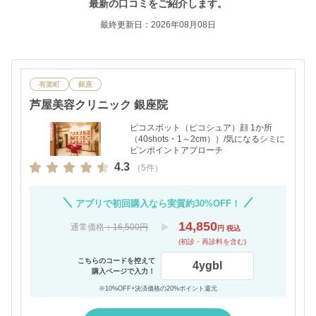
最新の口コミをご紹介します。
最終更新日：2026年08月08日
有楽町
銀座
芦屋美容クリニック 銀座院
ピコスポット（ピコシュア）顔 1か所
（40shots・1～2cm））/気になるシミに
ピンポイントアプローチ
4.3
（5件）
アプリで初回購入なら実質約30%OFF！
14,850
通常価格
：16,500円
円 税込
(初診・再診料を含む)
こちらのコードを控えて
4ygbl
購入ページで入力！
※10%OFF+決済価格の20%ポイント還元