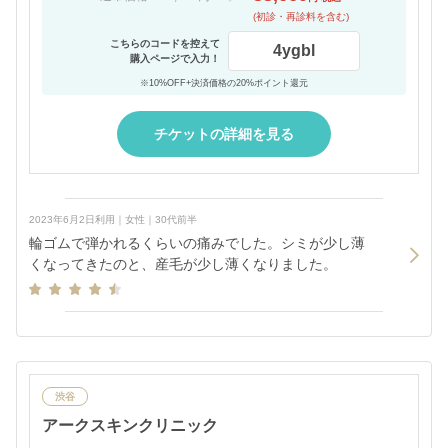
(初診・再診料を含む)
こちらのコードを控えて
4ygbl
購入ページで入力！
※10%OFF+決済価格の20%ポイント還元
チケットの詳細を見る
2023年6月2日利用｜女性｜30代前半
輪ゴムで弾かれるくらいの痛みでした。シミが少し薄
くなってきたのと、産毛が少し薄くなりました。
渋谷
アークスキンクリニック