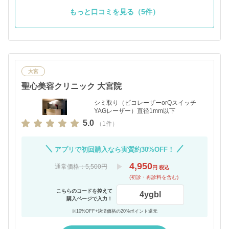
もっと口コミを見る（5件）
大宮
聖心美容クリニック 大宮院
シミ取り（ピコレーザーorQスイッチ
YAGレーザー）直径1mm以下
5.0
（1件）
アプリで初回購入なら実質約30%OFF！
4,950
通常価格
：5,500円
円 税込
(初診・再診料を含む)
こちらのコードを控えて
4ygbl
購入ページで入力！
※10%OFF+決済価格の20%ポイント還元