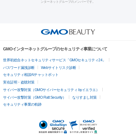
ンターネットグループのメンバーです。
ット注射
レーザーピーリング
レーザー治療（しみスポット照
脂肪冷却
リベルサス
ウゴービ
セル
イントラジェン
QスイッチYAGレーザー
Qスイッチルビ
射）
ベルベットスキン
レーザー治療（赤み改善）
マイクロボ
ーレーザー
ヴァンキッシュ
ミラドライ
フォトRF
アビクリ
美肌
トックス（ボトックスリフト）
クリーニング
GLP-1
セラミッ
ア
ウルセラ
ボルニューマ
美容点滴
美容注射
ケミカルピーリング
マッサージピール
ク治療
医療脱毛（ヒゲ）
ポテンツァ
トラネキサム酸
ジェ
イオン導入
エレクトロポレーション
レーザーピーリング
美
その他
ントルマックスプロ
イボ取り
シミ取り
シミ取り（皮膚科）
容内服
ゼオスキン
ララピール
リードファインリフト
肩こり注射
ドラッグデリバリー（ポテン
ハイドラジェントル
ルメッカ
ジェネシス
リジュラン
ラ
GMOインターネットグループのセキュリティ事業について
ツァ）
イムライト
Vビーム
シルファーム
スネコス
インモード
疲労回復・健康
世界初総合ネットセキュリティサービス「GMOセキュリティ24」
オリジオ
ミラノリピール
サーマジェン
リバースピール
パスワード漏洩診断
Webサイトリスク診断
プラセンタ注射
にんにく注射
オンダリフト
ジュベルック
ルビーフラクショナル
脂肪吸
セキュリティ相談AIチャットボット
引
VISIA肌診断
ボルニューマ
ソフウェーブ
モフィウス
実在証明・盗聴対策
医療脱毛
ザーフ
ジャルプロ
ノーリス
デンシティ
脇ボトックス
サイバー攻撃対策（GMOサイバーセキュリティ byイエラエ）
医療脱毛（VIO）
医療脱毛
サイバー攻撃対策（GMO Flatt Security）
なりすまし対策
IPL
エラボトックス
肩ボトックス
リベルサス
イソトレチ
セキュリティ事業の軌跡
その他
ノイン
ピコトーニング
ピーリング
二重埋没
アートメイク
ガミースマイル治療
オフィスホワイト
ニング
ピアス穴あけ