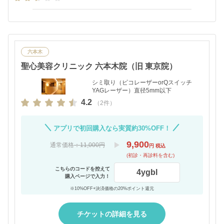
たけど、まだシミは残ったままで、瘡蓋が剥がれる部
位も殆どなかった。 金額が朝高くて期待していただけ
にとても残念です。
六本木
聖心美容クリニック 六本木院（旧 東京院）
シミ取り（ピコレーザーorQスイッチ
YAGレーザー）直径5mm以下
4.2
（2件）
アプリで初回購入なら実質約30%OFF！
9,900
通常価格
：11,000円
円 税込
(初診・再診料を含む)
こちらのコードを控えて
4ygbl
購入ページで入力！
※10%OFF+決済価格の20%ポイント還元
チケットの詳細を見る