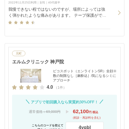
2022年11月25日利用｜女性｜40代後半
我慢できない程ではないのですが、場所によっては強
く弾かれたような痛みがあります。 テープ保護ができ
ない施術箇所だったのでダウンタイム中もヒリヒリし
た痛みがありました。
元町
エルムクリニック 神戸院
ピコスポット（エンライトンSR）全顔※
数の制限なし［麻酔込］/気になるシミに
アプローチ
4.0
（1件）
アプリで初回購入なら実質約30%OFF！
62,100
通常価格
：69,000円
円 税込
(初診・再診料を含む)
こちらのコードを控えて
4ygbl