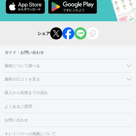
シェア
ガイド・お問い合わせ
施術について調べる
施術の口コミを見る
美白
白玉点滴・白玉注射
高濃度ビタミンC点滴
美容内服
フォトフェイシャルM22
フラクショナルレーザー
レーザートーニ
購入から利用までの流れ
ング
ケミカルピーリング
プラセンタ注射
イオン導入
しみ・そばかす・肝斑
よくあるご質問
HIFU（ハイフ）
白玉点滴・白玉注射
高濃度ビタミンC点滴
フォトフェイシャル
レーザートーニング
ピコレーザートーニン
糸リフト
ボトックス
ボツリヌストキシン
エレクトロポレー
グ
フォトシルクプラス
美容内服
ルビーフラクショナル
お問い合わせ
ション
ダーマペン
ピコフラクショナルレーザー
ピコレーザー
トーニング
ハイドラフェイシャル
マッサージピール
脂肪溶解
キレイパスへの掲載について
しわ・たるみ