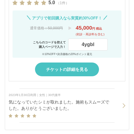
5.0
（1件）
アプリで初回購入なら実質約30%OFF！
45,000
通常価格
：50,000円
円 税込
(初診・再診料を含む)
こちらのコードを控えて
4ygbl
購入ページで入力！
※10%OFF+決済価格の20%ポイント還元
チケットの詳細を見る
2023年1月30日利用｜女性｜30代後半
気になっていたシミが取れました。施術もスムーズで
した。ありがとうございました。