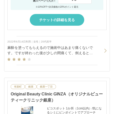
購入ページで入力！
※10%OFF+決済価格の20%ポイント還元
チケットの詳細を見る
2022年6月14日利用｜女性｜20代前半
麻酔を塗ってもらえるので施術中はあまり痛くないで
す。ですが終わった後が少しの間痛くて、例えるとす
ごく日焼けした時のピリピリ感に似てます。 １週間程
かけて少しずつ瘡蓋が取れて、お肌もキレイになりま
した。
有楽町
銀座
銀座一丁目
Original Beauty Clinic GINZA（オリジナルビュー
ティークリニック銀座）
ピコスポット 1か所（1cm以内）/気にな
るシミにピンポイントでアプローチ