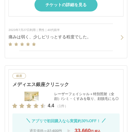
チケットの詳細を見る
2023年7月27日利用｜男性｜40代前半
痛みは弱く、少しピリっとする程度でした。
銀座
メディエス銀座クリニック
レーザーフェイシャル＋特別照射（全
顔）/シミ・くすみを取り、顔脱毛にも◎
4.4
（1件）
アプリで初回購入なら実質約30%OFF！
33,660
通常価格
：37,400円
円 税込