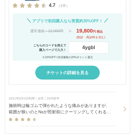
4.7
（1件）
アプリで初回購入なら実質約30%OFF！
19,800
通常価格
：22,000円
円 税込
(初診・再診料を含む)
こちらのコードを控えて
4ygbl
購入ページで入力！
※10%OFF+決済価格の20%ポイント還元
チケットの詳細を見る
2021年8月3日利用｜女性｜20代前半
施術時は輪ゴムで弾かれたような痛みがありますが、
範囲が狭いのとNsが照射前にクーリングしてくれるた
め、麻酔は必要ないと思います。薄いシミと黒子のよ
うなシミがありますが、濃さで痛みに違いはありませ
んでした。施術後30分から1時間程度はヒリヒリした感