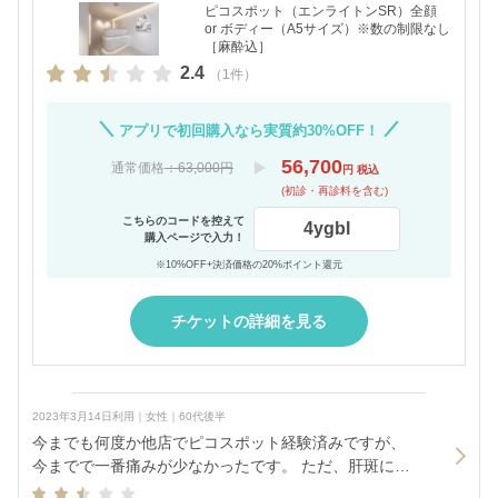
ピコスポット（エンライトンSR）全顔
or ボディー（A5サイズ）※数の制限なし
［麻酔込］
2.4
（1件）
アプリで初回購入なら実質約30%OFF！
56,700
通常価格
：63,000円
円 税込
(初診・再診料を含む)
こちらのコードを控えて
4ygbl
購入ページで入力！
※10%OFF+決済価格の20%ポイント還元
チケットの詳細を見る
2023年3月14日利用｜女性｜60代後半
今までも何度か他店でピコスポット経験済みですが、
今までで一番痛みが少なかったです。 ただ、肝斑には
当てられないとの事でそれ以外の部位に当ててもらっ