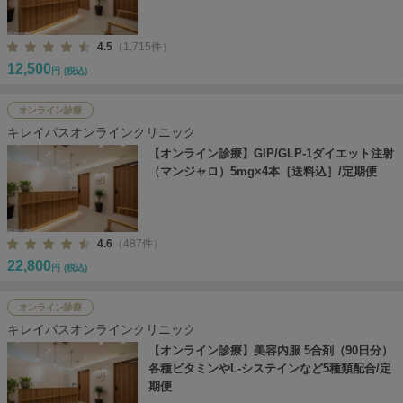
4.5
（1,715件）
12,500
円
(税込)
オンライン診療
キレイパスオンラインクリニック
【オンライン診療】GIP/GLP-1ダイエット注射
（マンジャロ）5mg×4本［送料込］/定期便
4.6
（487件）
22,800
円
(税込)
オンライン診療
キレイパスオンラインクリニック
【オンライン診療】美容内服 5合剤（90日分）
各種ビタミンやL-システインなど5種類配合/定
期便