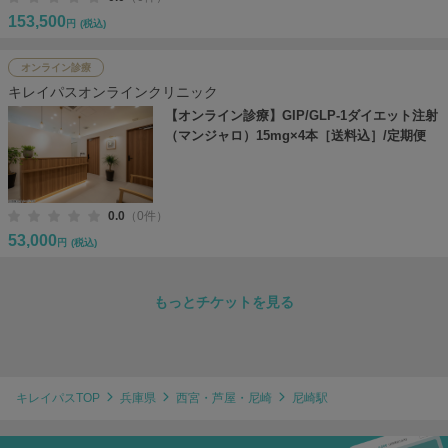
153,500
円
(税込)
オンライン診療
キレイパスオンラインクリニック
【オンライン診療】GIP/GLP-1ダイエット注射
（マンジャロ）15mg×4本［送料込］/定期便
0.0
（0件）
53,000
円
(税込)
もっとチケットを見る
キレイパスTOP
兵庫県
西宮・芦屋・尼崎
尼崎駅