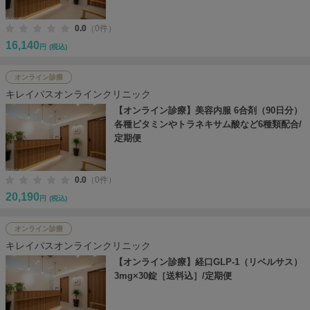
0.0
（0件）
16,140
円
(税込)
オンライン診療
キレイパスオンラインクリニック
【オンライン診療】美容内服 6合剤（90日分）
各種ビタミンやトラネキサム酸など6種類配合/
定期便
0.0
（0件）
20,190
円
(税込)
オンライン診療
キレイパスオンラインクリニック
【オンライン診療】経口GLP-1（リベルサス）
3mg×30錠［送料込］/定期便