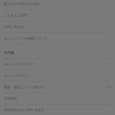
博多駅
秋田駅
青森駅
宇都宮駅
和歌山大学前駅
草津駅
グ
フォトシルクプラス
美容内服
ルビーフラクショナル
購入から利用までの流れ
川崎・宮前平・青葉台
西宮・芦屋・尼崎
渋谷・表参道・原宿
ション
ダーマペン
ピコフラクショナルレーザー
ピコレーザー
通町筋駅
岡山駅
高松駅
桑名駅
我孫子駅
函館駅
伊
心斎橋・難波・四ツ橋
新宿・代々木・大久保
川西・宝塚
藤
トーニング
ハイドラフェイシャル
マッサージピール
脂肪溶解
よくあるご質問
しわ・たるみ
勢市駅
大分駅
姫路駅
郡元駅
徳島駅
戸出駅
野芥駅
沢・鎌倉・厚木
新大阪・江坂・豊中
その他（大和・上大岡・六
注射
美容点滴・美容注射
フォトRF
PRP皮膚再生療法
脂肪
ヒアルロン酸注射
郡山駅
戸畑駅
ボトックス注射
鹿児島駅
神田駅
ボツリヌストキシン注射
津駅
熊本駅
藤森
水
浦など）
その他（姫路）
その他（京橋・天王寺・泉佐野など）
お問い合わせ
冷却
医療脱毛（顔）
医療脱毛（全身）
医療脱毛（あし）
光注射
駅
代々木駅
PRP皮膚再生療法
小田原駅
笹塚駅
RF治療（テノール）
宮崎駅
松井山手駅
スネコス注射
直江
赤坂・六本木・広尾
池袋・大塚・高田馬場
恵比寿・目黒・中目
医療脱毛（VIO）
水光注射（ハリ・美肌）
レーザー治療（ハ
駅
美容内服
津山駅
倉吉駅
新旭駅
平塚駅
烏山駅
紀伊駅
久
キレイパスへの掲載について
黒
品川・浜松町・五反田
飯田橋・市ヶ谷・永田町
上野・秋葉
リ・美肌）
光治療（フォトフェイシャルなど）
アートメイク
里浜駅
都城駅
香椎花園前駅
彦根駅
千歳駅
敦賀駅
江
原・北千住
自由が丘・二子玉川・学芸大学
中野・吉祥寺・立川
毛穴・ニキビ跡
BNLS
二重埋没
医療脱毛（背中）
医療脱毛（うで）
医療
別駅
亀岡駅
南延岡駅
宝塚駅
下大利駅
岩見沢駅
善通
その他
下北沢・成城学園前・町田
その他（豊洲・赤羽・練馬など）
奈
フラクショナルレーザー
ピコフラクショナルレーザー
ダーマペ
脱毛（脇）
にんにく注射
ピアス穴あけ
AGA
医療脱毛
寺駅
旭川駅
倉敷駅
上野幌駅
藤代駅
鶴岡駅
下館駅
良・生駒・橿原
鹿児島・郡元
岐阜・大垣・各務ヶ原
新潟・三
ン
ハイドラフェイシャル
ベルベットスキン
ポテンツァ
美
キレイパスについて
（胸）
ほくろ・いぼ切除
レーザー治療（ほくろ・いぼ除去）
帯広駅
膳所駅
玉名駅
西鉄久留米駅
米沢駅
小倉駅
条
所沢・入間
徳島市
山梨・甲府
つくば・水戸
長野・松
容内服
イソトレチノイン
タトゥー除去
医療痩身
傷跡治療
医療脱毛（おなか）
疲
高岡駅
佐賀駅
富山駅
若松駅
福知山駅
桂駅
仙川
キレイパスギフト
本・佐久平
大分・別府
富山・高岡
その他（北九州・野芥な
労回復点滴・疲労回復注射
くま治療
切開施術
デリケートゾー
駅
浅草駅
千歳烏山駅
調布駅
米子駅
大和駅
新木屋瀬
ど）
松山・今治
福島・郡山
宮崎・都城など
長崎・佐世
ほくろ・いぼ
ンケア
ホワイトニング
わきが治療
カベリン
隆鼻術
医療
機器・薬剤について調べる
駅
所沢駅
高知駅
近鉄四日市駅
水道町駅
銀座駅
池袋
保
佐賀・唐津
高知・南国
山形・米沢
福井・坂井・鯖江
CO2レーザー
脱毛（お尻）
ショッピングリフト
ガミースマイル治療
レーザ
駅
横浜駅
新宿駅
渋谷駅
自由が丘駅
中野駅
仙台駅
鳥取・米子・倉吉
松江
下関・柳井・岩国
宇都宮・烏山
利用規約
薬剤
ー治療（しみ・くすみ）
水光注射（しみ・くすみ）
RF治療
レ
美栄橋駅
浦和駅
心斎橋駅
大阪駅
柏駅
赤坂駅
天神
小顔・フェイスライン
名古屋・栄・金山
博多
仙台
那覇
大宮・浦和・戸田
千
リジェノックス
クレヴィエル
ファットインパクト
ヒアルロニ
ーザー治療（毛穴・ニキビ跡）
涙袋ヒアルロン酸
顎ヒアルロン
駅
千葉駅
高崎駅
川崎駅
恵比寿駅
品川駅
飯田橋駅
特定商取引法に関する表示
HIFU（ハイフ）
糸リフト
ショッピングリフト
オンダリフト
葉・船橋・市川
柏・松戸・流山
天神・薬院
札幌・大通
広
ダーゼ
サリチル酸マクロゴールピーリング
ボライト
幹細胞培
酸
唇ヒアルロン酸注射
水光注射（毛穴・ニキビ跡）
鼻ヒアル