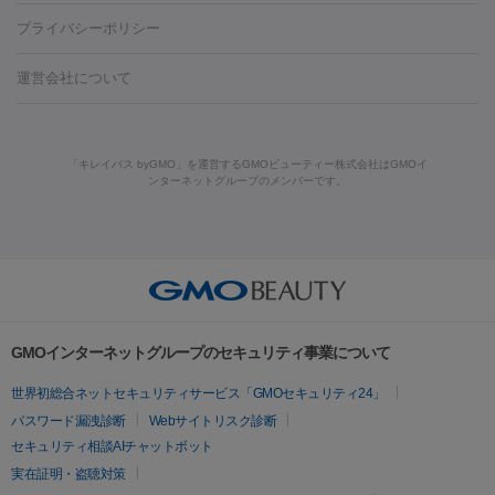
藤沢駅
上大岡駅
上野駅
名古屋駅
西宮駅
札幌駅
金
島・福山・尾道など
秋田・横手
青森・八戸
高崎・渋川・前橋
養上清液
リジュラン
ジュベルック
プライバシーポリシー
ロン酸注射
医療脱毛（うなじ）
ヒアルロン酸注射（豊胸）
レ
痩身・ダイエット
沢駅
川越駅
京都駅
新大阪駅
下北沢駅
神戸駅
広島
など
津・伊勢
和歌山市
川越・南古谷・久喜
彦根・草津・
ーザー治療（黒ずみ）
医療脱毛（指）
ダイエット点滴・ ダイエ
脂肪溶解注射
BNLS・BNLS neo
カベリン
輪郭注射（MLM）
駅
川西池田駅
新潟駅
つくば駅
静岡駅
岐阜駅
長野
機器
運営会社について
高島
熊本・通町筋
金沢
その他
岡山・倉敷
高松
桑
ット注射
レーザーピーリング
レーザー治療（しみスポット照
脂肪冷却
リベルサス
ウゴービ
駅
名鉄一宮駅
佐世保駅
福井駅
甲府駅
長崎駅
松山
ルメッカ
プラズマシャワー
ウルトラセルQプラス
BBL光治
名・四日市
浜松・静岡
その他（我孫子など）
その他（函館な
射）
ベルベットスキン
レーザー治療（赤み改善）
マイクロボ
駅
山口駅
徳庵駅
大和西大寺駅
青梅駅
難波駅
新宿三
療
メディオスター
ジェネシス
ウルトラアクセント
ウルト
ど）
美肌
トックス（ボトックスリフト）
クリーニング
GLP-1
セラミッ
丁目駅
表参道駅
梅田駅
栄駅
あおば通駅
船橋駅
大通
「キレイパス byGMO」を運営するGMOビューティー株式会社はGMOイ
ラフォーマー（ウルトラフォーマーⅢ）
サーマクール
イントラ
美容点滴
美容注射
ケミカルピーリング
マッサージピール
ンターネットグループのメンバーです。
ク治療
医療脱毛（ヒゲ）
ポテンツァ
トラネキサム酸
ジェ
駅
二子玉川駅
宮前平駅
水道橋駅
御徒町駅
六浦駅
西
セル
イントラジェン
QスイッチYAGレーザー
Qスイッチルビ
イオン導入
エレクトロポレーション
レーザーピーリング
美
ントルマックスプロ
イボ取り
シミ取り
シミ取り（皮膚科）
宮北口駅
烏丸駅
大塚駅
浜松町駅
目黒駅
薬院駅
浜松
ーレーザー
ヴァンキッシュ
ミラドライ
フォトRF
アビクリ
容内服
ゼオスキン
ララピール
ハイドラジェントル
ルメッカ
ジェネシス
リジュラン
ラ
駅
東中野駅
元町駅
東山梨駅
三条駅
永福町駅
湘南海
ア
ウルセラ
ボルニューマ
イムライト
Vビーム
シルファーム
スネコス
インモード
岸公園駅
水戸駅
新横浜駅
中山寺駅
流山おおたかの森駅
疲労回復・健康
オリジオ
ミラノリピール
サーマジェン
リバースピール
その他
千里中央駅
佐々駅
西条駅
入間市駅
渋川駅
友江駅
プラセンタ注射
にんにく注射
オンダリフト
ジュベルック
ルビーフラクショナル
脂肪吸
リードファインリフト
肩こり注射
ドラッグデリバリー（ポテン
鯖江駅
由宇駅
和泉中央駅
今治駅
志都美駅
志木駅
GMOインターネットグループのセキュリティ事業について
引
VISIA肌診断
ボルニューマ
ソフウェーブ
モフィウス
ツァ）
医療脱毛
上田駅
新清洲駅
東銀座駅
上石神井駅
小松駅
県庁前
世界初総合ネットセキュリティサービス「GMOセキュリティ24」
ザーフ
ジャルプロ
ノーリス
デンシティ
脇ボトックス
医療脱毛（VIO）
駅
原宿駅
目白駅
医療脱毛
六本木駅
銀座一丁目駅
三ノ宮駅
牧
パスワード漏洩診断
Webサイトリスク診断
IPL
エラボトックス
肩ボトックス
リベルサス
イソトレチ
志駅
新宿御苑前駅
関内駅
四ツ橋駅
北新地駅
久屋大通
セキュリティ相談AIチャットボット
その他
ノイン
ピコトーニング
ピーリング
駅
大宮駅
五反田駅
湯島駅
港南中央駅
本川越駅
江坂
実在証明・盗聴対策
二重埋没
アートメイク
ガミースマイル治療
オフィスホワイト