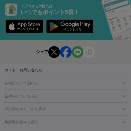
アプリからの購入は
いつでもポイント5倍！
シェア
ガイド・お問い合わせ
施術について調べる
施術の口コミを見る
美白
白玉点滴・白玉注射
高濃度ビタミンC点滴
美容内服
フォトフェイシャルM22
フラクショナルレーザー
レーザートーニ
東京都のエリアから探す
ング
ケミカルピーリング
プラセンタ注射
イオン導入
しみ・そばかす・肝斑
銀座・有楽町・新橋・日本橋
大阪・梅田・淀屋橋
神戸・三ノ
兵庫県の駅から探す
HIFU（ハイフ）
白玉点滴・白玉注射
高濃度ビタミンC点滴
フォトフェイシャル
レーザートーニング
ピコレーザートーニン
宮・岡本
京都・烏丸
横浜・関内
その他（藤森・八幡など）
糸リフト
ボトックス
ボツリヌストキシン
エレクトロポレー