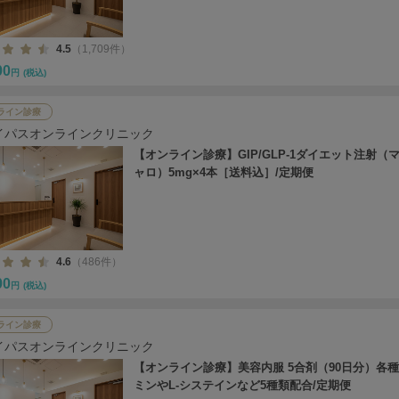
4.5
（1,709件）
00
円
(税込)
ライン診療
イパスオンラインクリニック
【オンライン診療】GIP/GLP-1ダイエット注射（
ャロ）5mg×4本［送料込］/定期便
4.6
（486件）
00
円
(税込)
ライン診療
イパスオンラインクリニック
【オンライン診療】美容内服 5合剤（90日分）各
ミンやL-システインなど5種類配合/定期便