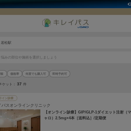
若松駅
悩みの部位や施術を選択しましょう
価格帯
何度でも購入可
即時予約可
37
チケット：
件
ライン診療
イパスオンラインクリニック
【オンライン診療】GIP/GLP-1ダイエット注射（
ャロ）2.5mg×4本［送料込］/定期便