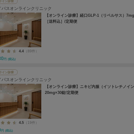
ライン診療
イパスオンラインクリニック
【オンライン診療】経口GLP-1（リベルサス）7mg
［送料込］/定期便
4.4
（89件）
30
円
(税込)
ライン診療
イパスオンラインクリニック
【オンライン診療】ニキビ内服（イソトレチノイ
20mg×30錠/定期便
4.5
（19件）
0
円
(税込)