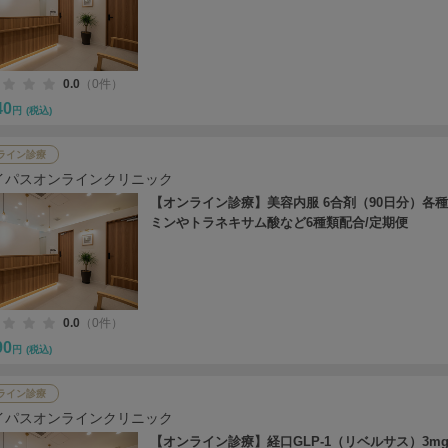
0.0
（0件）
40
円
(税込)
ライン診療
イパスオンラインクリニック
【オンライン診療】美容内服 6合剤（90日分）各
ミンやトラネキサム酸など6種類配合/定期便
0.0
（0件）
90
円
(税込)
ライン診療
イパスオンラインクリニック
【オンライン診療】経口GLP-1（リベルサス）3mg