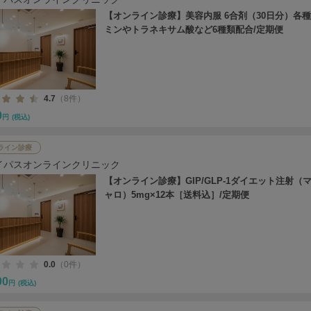
【オンライン診療】美容内服 6合剤（30日分）各
ミンやトラネキサム酸など6種類配合/定期便
4.7
（8件）
0
円
(税込)
ライン診療
イパスオンラインクリニック
【オンライン診療】GIP/GLP-1ダイエット注射（
ャロ）5mg×12本［送料込］/定期便
0.0
（0件）
00
円
(税込)