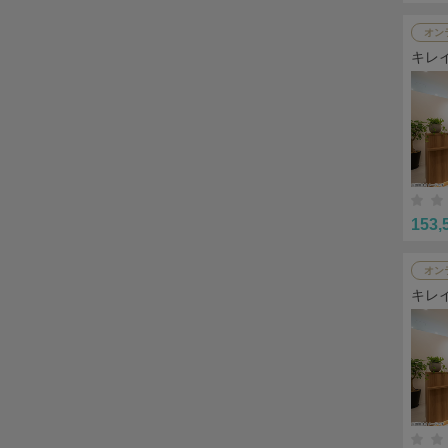
オン
キレ
153,
オン
キレ