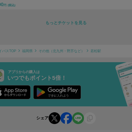
00
円
(税込)
もっとチケットを見る
イパスTOP
福岡県
その他（北九州・野芥など）
若松駅
アプリからの購入は
いつでもポイント5倍！
シェア