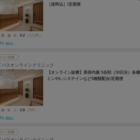
［送料込］/定期便
4.2
（111件）
0
円
(税込)
ライン診療
イパスオンラインクリニック
【オンライン診療】美容内服 5合剤（30日分）各
ミンやL-システインなど5種類配合/定期便
3.8
（5件）
0
円
(税込)
ライン診療
イパスオンラインクリニック