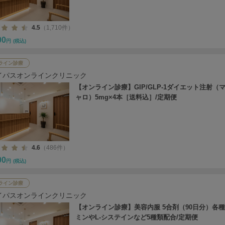
4.5
（1,710件）
00
円
(税込)
ライン診療
イパスオンラインクリニック
【オンライン診療】GIP/GLP-1ダイエット注射（
ャロ）5mg×4本［送料込］/定期便
4.6
（486件）
00
円
(税込)
ライン診療
イパスオンラインクリニック
【オンライン診療】美容内服 5合剤（90日分）各
ミンやL-システインなど5種類配合/定期便