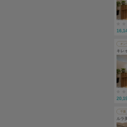
16,1
オン
キレ
20,1
千葉
ルラ