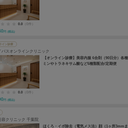
0.0
（0件）
40
円
(税込)
ライン診療
イパスオンラインクリニック
【オンライン診療】美容内服 6合剤（90日分）各
ミンやトラネキサム酸など6種類配合/定期便
0.0
（0件）
90
円
(税込)
美容クリニック 千葉院
ほくろ・イボ除去（電気メス法）顔（1ヶ所3mm