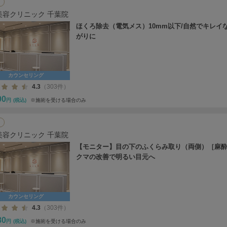
美容クリニック 千葉院
ほくろ除去（電気メス）10mm以下/自然でキレイ
がりに
カウンセリング
4.3
（303件）
00
円
(税込)
※施術を受ける場合のみ
美容クリニック 千葉院
【モニター】目の下のふくらみ取り（両側）［麻酔
クマの改善で明るい目元へ
カウンセリング
4.3
（303件）
80
円
(税込)
※施術を受ける場合のみ