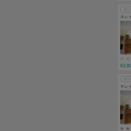
オン
キレ
62,9
オン
キレ