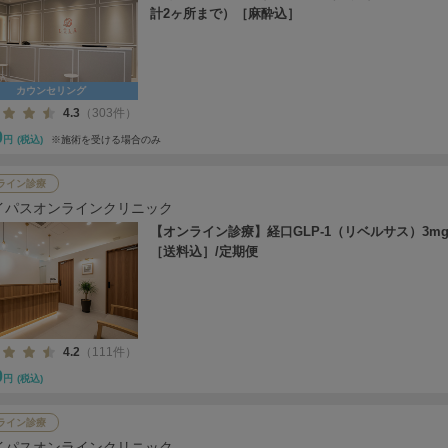
計2ヶ所まで）［麻酔込］
カウンセリング
4.3
（303件）
0
円
(税込)
※施術を受ける場合のみ
ライン診療
イパスオンラインクリニック
【オンライン診療】経口GLP-1（リベルサス）3mg
［送料込］/定期便
4.2
（111件）
0
円
(税込)
ライン診療
イパスオンラインクリニック