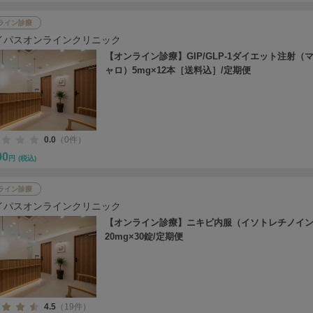
ライン診療
イパスオンラインクリニック
【オンライン診療】GIP/GLP-1ダイエット注射（
ャロ）5mg×12本［送料込］/定期便
0.0
（0件）
00
円
(税込)
ライン診療
イパスオンラインクリニック
【オンライン診療】ニキビ内服（イソトレチノイ
20mg×30錠/定期便
4.5
（19件）