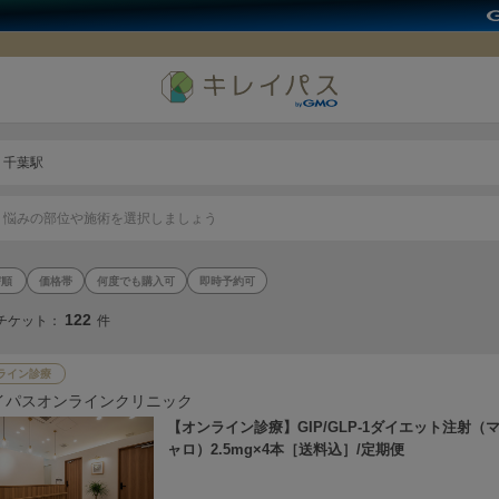
千葉駅
悩みの部位や施術を選択しましょう
価格帯
何度でも購入可
即時予約可
122
チケット：
件
ライン診療
イパスオンラインクリニック
【オンライン診療】GIP/GLP-1ダイエット注射（
ャロ）2.5mg×4本［送料込］/定期便