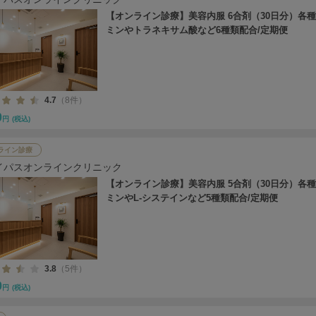
【オンライン診療】美容内服 6合剤（30日分）各
ミンやトラネキサム酸など6種類配合/定期便
4.7
（8件）
0
円
(税込)
ライン診療
イパスオンラインクリニック
【オンライン診療】美容内服 5合剤（30日分）各
ミンやL-システインなど5種類配合/定期便
3.8
（5件）
0
円
(税込)