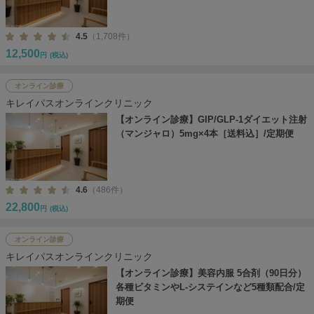
4.5
（1,708件）
12,500
円
(税込)
オンライン診療
キレイパスオンラインクリニック
【オンライン診療】GIP/GLP-1ダイエット注射
（マンジャロ）5mg×4本［送料込］/定期便
4.6
（486件）
22,800
円
(税込)
オンライン診療
キレイパスオンラインクリニック
【オンライン診療】美容内服 5合剤（90日分）
各種ビタミンやL-システインなど5種類配合/定
期便