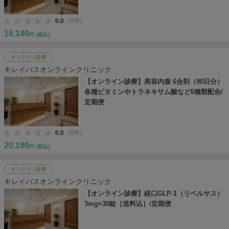
0.0
（0件）
16,140
円
(税込)
オンライン診療
キレイパスオンラインクリニック
【オンライン診療】美容内服 6合剤（90日分）
各種ビタミンやトラネキサム酸など6種類配合/
定期便
0.0
（0件）
20,190
円
(税込)
オンライン診療
キレイパスオンラインクリニック
【オンライン診療】経口GLP-1（リベルサス）
3mg×30錠［送料込］/定期便