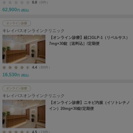
0.0
（0件）
62,900
円
(税込)
オンライン診療
キレイパスオンラインクリニック
【オンライン診療】経口GLP-1（リベルサス）
7mg×30錠［送料込］/定期便
4.4
（89件）
16,530
円
(税込)
オンライン診療
キレイパスオンラインクリニック
【オンライン診療】ニキビ内服（イソトレチノ
イン）20mg×30錠/定期便
4.5
（19件）