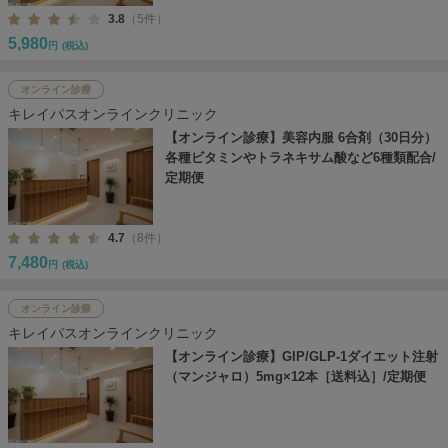
3.8
（5件）
5,980
円
(税込)
オンライン診療
キレイパスオンラインクリニック
【オンライン診療】美容内服 6合剤（30日分）
各種ビタミンやトラネキサム酸など6種類配合/
定期便
4.7
（8件）
7,480
円
(税込)
オンライン診療
キレイパスオンラインクリニック
【オンライン診療】GIP/GLP-1ダイエット注射
（マンジャロ）5mg×12本［送料込］/定期便