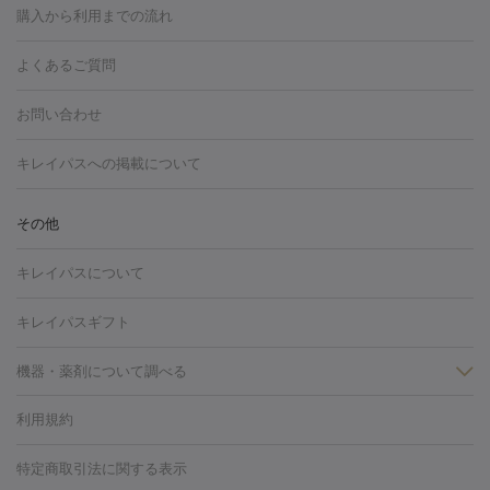
博多駅
秋田駅
青森駅
宇都宮駅
和歌山大学前駅
草津駅
グ
フォトシルクプラス
美容内服
購入から利用までの流れ
川崎・宮前平・青葉台
西宮・芦屋・尼崎
渋谷・表参道・原宿
ション
ダーマペン
ピコフラクショナルレーザー
ピコレーザー
通町筋駅
岡山駅
高松駅
桑名駅
我孫子駅
函館駅
伊
心斎橋・難波・四ツ橋
新宿・代々木・大久保
川西・宝塚
藤
トーニング
ハイドラフェイシャル
マッサージピール
脂肪溶解
よくあるご質問
しわ・たるみ
勢市駅
大分駅
姫路駅
郡元駅
徳島駅
戸出駅
野芥駅
沢・鎌倉・厚木
新大阪・江坂・豊中
その他（大和・上大岡・六
注射
美容点滴・美容注射
フォトRF
PRP皮膚再生療法
脂肪
ヒアルロン酸注射
郡山駅
戸畑駅
ボトックス注射
鹿児島駅
神田駅
ボツリヌストキシン注射
津駅
熊本駅
藤森
水
浦など）
その他（姫路）
その他（京橋・天王寺・泉佐野など）
お問い合わせ
冷却
医療脱毛（顔）
医療脱毛（全身）
医療脱毛（あし）
光注射
駅
代々木駅
PRP皮膚再生療法
小田原駅
笹塚駅
RF治療（テノール）
宮崎駅
松井山手駅
スネコス注射
直江
赤坂・六本木・広尾
池袋・大塚・高田馬場
恵比寿・目黒・中目
医療脱毛（VIO）
水光注射（ハリ・美肌）
レーザー治療（ハ
駅
美容内服
津山駅
倉吉駅
新旭駅
平塚駅
烏山駅
紀伊駅
久
キレイパスへの掲載について
黒
品川・浜松町・五反田
飯田橋・市ヶ谷・永田町
上野・秋葉
リ・美肌）
光治療（フォトフェイシャルなど）
アートメイク
里浜駅
都城駅
香椎花園前駅
彦根駅
千歳駅
敦賀駅
江
原・北千住
自由が丘・二子玉川・学芸大学
中野・吉祥寺・立川
毛穴・ニキビ跡
BNLS
二重埋没
医療脱毛（背中）
医療脱毛（うで）
医療
別駅
亀岡駅
南延岡駅
宝塚駅
下大利駅
岩見沢駅
善通
その他
下北沢・成城学園前・町田
その他（豊洲・赤羽・練馬など）
奈
フラクショナルレーザー
ピコフラクショナルレーザー
ダーマペ
脱毛（脇）
にんにく注射
ピアス穴あけ
AGA
医療脱毛
寺駅
旭川駅
倉敷駅
上野幌駅
藤代駅
鶴岡駅
下館駅
良・生駒・橿原
鹿児島・郡元
岐阜・大垣・各務ヶ原
新潟・三
ン
ハイドラフェイシャル
ベルベットスキン
ポテンツァ
美
キレイパスについて
（胸）
ほくろ・いぼ切除
レーザー治療（ほくろ・いぼ除去）
帯広駅
膳所駅
玉名駅
西鉄久留米駅
米沢駅
小倉駅
条
所沢・入間
徳島市
山梨・甲府
つくば・水戸
長野・松
容内服
タトゥー除去
医療痩身
傷跡治療
医療脱毛（おなか）
疲
高岡駅
佐賀駅
富山駅
若松駅
福知山駅
桂駅
仙川
キレイパスギフト
本・佐久平
大分・別府
富山・高岡
その他（北九州・野芥な
労回復点滴・疲労回復注射
くま治療
切開施術
デリケートゾー
駅
浅草駅
千歳烏山駅
調布駅
米子駅
大和駅
新木屋瀬
ど）
松山・今治
福島・郡山
宮崎・都城など
長崎・佐世
ほくろ・いぼ
ンケア
ホワイトニング
わきが治療
カベリン
隆鼻術
医療
機器・薬剤について調べる
駅
所沢駅
高知駅
近鉄四日市駅
水道町駅
銀座駅
池袋
保
佐賀・唐津
高知・南国
山形・米沢
福井・坂井・鯖江
CO2レーザー
脱毛（お尻）
ショッピングリフト
ガミースマイル治療
レーザ
駅
横浜駅
新宿駅
渋谷駅
自由が丘駅
中野駅
仙台駅
鳥取・米子・倉吉
松江
下関・柳井・岩国
宇都宮・烏山
利用規約
薬剤
ー治療（しみ・くすみ）
水光注射（しみ・くすみ）
RF治療
レ
美栄橋駅
浦和駅
心斎橋駅
大阪駅
柏駅
赤坂駅
天神
小顔・フェイスライン
名古屋・栄・金山
博多
仙台
那覇
大宮・浦和・戸田
千
リジェノックス
クレヴィエル
ファットインパクト
ヒアルロニ
ーザー治療（毛穴・ニキビ跡）
涙袋ヒアルロン酸
顎ヒアルロン
駅
千葉駅
高崎駅
川崎駅
恵比寿駅
品川駅
飯田橋駅
特定商取引法に関する表示
HIFU（ハイフ）
糸リフト
ショッピングリフト
葉・船橋・市川
柏・松戸・流山
天神・薬院
札幌・大通
広
ダーゼ
サリチル酸マクロゴールピーリング
ボライト
幹細胞培
酸
唇ヒアルロン酸注射
水光注射（毛穴・ニキビ跡）
鼻ヒアル