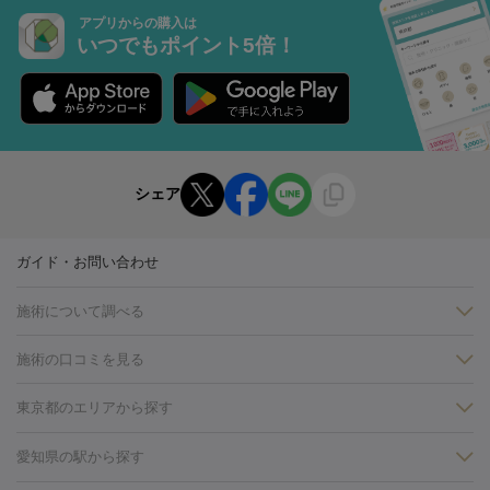
アプリからの購入は
いつでもポイント5倍！
シェア
ガイド・お問い合わせ
施術について調べる
施術の口コミを見る
美白
白玉点滴・白玉注射
高濃度ビタミンC点滴
美容内服
フォトフェイシャルM22
フラクショナルレーザー
レーザートーニ
東京都のエリアから探す
ング
ケミカルピーリング
プラセンタ注射
イオン導入
しみ・そばかす・肝斑
銀座・有楽町・新橋・日本橋
大阪・梅田・淀屋橋
神戸・三ノ
愛知県の駅から探す
HIFU（ハイフ）
白玉点滴・白玉注射
高濃度ビタミンC点滴
フォトフェイシャル
レーザートーニング
ピコレーザートーニン
宮・岡本
京都・烏丸
横浜・関内
その他（藤森・八幡など）
糸リフト
ボトックス
ボツリヌストキシン
エレクトロポレー