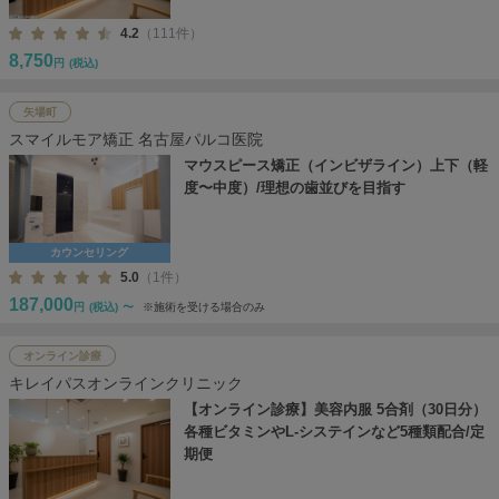
4.2
（111件）
8,750
円
(税込)
矢場町
スマイルモア矯正 名古屋パルコ医院
マウスピース矯正（インビザライン）上下（軽
度〜中度）/理想の歯並びを目指す
カウンセリング
5.0
（1件）
187,000
円
(税込)
〜
※施術を受ける場合のみ
オンライン診療
キレイパスオンラインクリニック
【オンライン診療】美容内服 5合剤（30日分）
各種ビタミンやL-システインなど5種類配合/定
期便