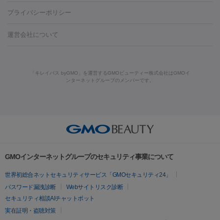
藤沢駅
上大岡駅
上野駅
名古屋駅
西宮駅
札幌駅
金
島・福山・尾道など
秋田・横手
青森・八戸
高崎・渋川・前橋
養上清液
プライバシーポリシー
ロン酸注射
医療脱毛（うなじ）
ヒアルロン酸注射（豊胸）
レ
痩身・ダイエット
沢駅
川越駅
京都駅
新大阪駅
下北沢駅
神戸駅
広島
など
津・伊勢
和歌山市
川越・南古谷・久喜
彦根・草津・
ーザー治療（黒ずみ）
医療脱毛（指）
ダイエット点滴・ ダイエ
脂肪溶解注射
BNLS・BNLS neo
カベリン
輪郭注射（MLM）
駅
川西池田駅
新潟駅
つくば駅
静岡駅
岐阜駅
長野
機器
運営会社について
高島
熊本・通町筋
金沢
その他
岡山・倉敷
高松
桑
ット注射
レーザーピーリング
レーザー治療（しみスポット照
脂肪冷却
駅
名鉄一宮駅
佐世保駅
福井駅
甲府駅
長崎駅
松山
ルメッカ
プラズマシャワー
ウルトラセルQプラス
BBL光治
名・四日市
浜松・静岡
その他（我孫子など）
その他（函館な
射）
ベルベットスキン
レーザー治療（赤み改善）
マイクロボ
駅
山口駅
徳庵駅
大和西大寺駅
青梅駅
難波駅
新宿三
療
メディオスター
ジェネシス
ウルトラアクセント
ウルト
ど）
美肌
トックス（ボトックスリフト）
クリーニング
GLP-1
セラミッ
丁目駅
表参道駅
梅田駅
栄駅
あおば通駅
船橋駅
大通
「キレイパス byGMO」を運営するGMOビューティー株式会社はGMOイ
ラフォーマー（ウルトラフォーマーⅢ）
サーマクール
イントラ
美容点滴
美容注射
ケミカルピーリング
マッサージピール
ンターネットグループのメンバーです。
ク治療
医療脱毛（ヒゲ）
ポテンツァ
トラネキサム酸
ジェ
駅
二子玉川駅
宮前平駅
水道橋駅
御徒町駅
六浦駅
西
セル
イントラジェン
QスイッチYAGレーザー
Qスイッチルビ
イオン導入
エレクトロポレーション
レーザーピーリング
美
ントルマックスプロ
イボ取り
シミ取り
シミ取り（皮膚科）
宮北口駅
烏丸駅
大塚駅
浜松町駅
目黒駅
薬院駅
浜松
ーレーザー
ヴァンキッシュ
ミラドライ
フォトRF
容内服
ハイドラジェントル
ルメッカ
ジェネシス
リジュラン
ラ
駅
東中野駅
元町駅
東山梨駅
三条駅
永福町駅
湘南海
イムライト
Vビーム
シルファーム
スネコス
インモード
その他
岸公園駅
水戸駅
新横浜駅
中山寺駅
流山おおたかの森駅
疲労回復・健康
オリジオ
ミラノリピール
サーマジェン
リバースピール
リードファインリフト
肩こり注射
ドラッグデリバリー（ポテン
千里中央駅
佐々駅
西条駅
入間市駅
渋川駅
友江駅
プラセンタ注射
にんにく注射
オンダリフト
ジュベルック
ルビーフラクショナル
脂肪吸
ツァ）
鯖江駅
由宇駅
和泉中央駅
今治駅
志都美駅
志木駅
GMOインターネットグループのセキュリティ事業について
引
VISIA肌診断
ボルニューマ
ソフウェーブ
モフィウス
医療脱毛
上田駅
新清洲駅
東銀座駅
上石神井駅
小松駅
県庁前
世界初総合ネットセキュリティサービス「GMOセキュリティ24」
ザーフ
ジャルプロ
ノーリス
デンシティ
脇ボトックス
医療脱毛（VIO）
駅
原宿駅
目白駅
医療脱毛
六本木駅
銀座一丁目駅
三ノ宮駅
牧
パスワード漏洩診断
Webサイトリスク診断
IPL
エラボトックス
肩ボトックス
リベルサス
イソトレチ
志駅
新宿御苑前駅
関内駅
四ツ橋駅
北新地駅
久屋大通
セキュリティ相談AIチャットボット
その他
ノイン
ピコトーニング
ピーリング
駅
大宮駅
五反田駅
湯島駅
港南中央駅
本川越駅
江坂
実在証明・盗聴対策
二重埋没
アートメイク
ガミースマイル治療
オフィスホワイト