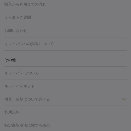
博多駅
秋田駅
青森駅
宇都宮駅
和歌山大学前駅
草津駅
グ
フォトシルクプラス
美容内服
購入から利用までの流れ
川崎・宮前平・青葉台
西宮・芦屋・尼崎
渋谷・表参道・原宿
ション
ダーマペン
ピコフラクショナルレーザー
ピコレーザー
通町筋駅
岡山駅
高松駅
桑名駅
我孫子駅
函館駅
伊
心斎橋・難波・四ツ橋
新宿・代々木・大久保
川西・宝塚
藤
トーニング
ハイドラフェイシャル
マッサージピール
脂肪溶解
よくあるご質問
しわ・たるみ
勢市駅
大分駅
姫路駅
郡元駅
徳島駅
戸出駅
野芥駅
沢・鎌倉・厚木
新大阪・江坂・豊中
その他（大和・上大岡・六
注射
美容点滴・美容注射
フォトRF
PRP皮膚再生療法
脂肪
ヒアルロン酸注射
郡山駅
戸畑駅
ボトックス注射
鹿児島駅
神田駅
ボツリヌストキシン注射
津駅
熊本駅
藤森
水
浦など）
その他（姫路）
その他（京橋・天王寺・泉佐野など）
お問い合わせ
冷却
医療脱毛（顔）
医療脱毛（全身）
医療脱毛（あし）
光注射
駅
代々木駅
PRP皮膚再生療法
小田原駅
笹塚駅
RF治療（テノール）
宮崎駅
松井山手駅
スネコス注射
直江
赤坂・六本木・広尾
池袋・大塚・高田馬場
恵比寿・目黒・中目
医療脱毛（VIO）
水光注射（ハリ・美肌）
レーザー治療（ハ
駅
美容内服
津山駅
倉吉駅
新旭駅
平塚駅
烏山駅
紀伊駅
久
キレイパスへの掲載について
黒
品川・浜松町・五反田
飯田橋・市ヶ谷・永田町
上野・秋葉
リ・美肌）
光治療（フォトフェイシャルなど）
アートメイク
里浜駅
都城駅
香椎花園前駅
彦根駅
千歳駅
敦賀駅
江
原・北千住
自由が丘・二子玉川・学芸大学
中野・吉祥寺・立川
毛穴・ニキビ跡
BNLS
二重埋没
医療脱毛（背中）
医療脱毛（うで）
医療
別駅
亀岡駅
南延岡駅
宝塚駅
下大利駅
岩見沢駅
善通
その他
下北沢・成城学園前・町田
その他（豊洲・赤羽・練馬など）
奈
フラクショナルレーザー
ピコフラクショナルレーザー
ダーマペ
脱毛（脇）
にんにく注射
ピアス穴あけ
AGA
医療脱毛
寺駅
旭川駅
倉敷駅
上野幌駅
藤代駅
鶴岡駅
下館駅
良・生駒・橿原
鹿児島・郡元
岐阜・大垣・各務ヶ原
新潟・三
ン
ハイドラフェイシャル
ベルベットスキン
ポテンツァ
美
キレイパスについて
（胸）
ほくろ・いぼ切除
レーザー治療（ほくろ・いぼ除去）
帯広駅
膳所駅
玉名駅
西鉄久留米駅
米沢駅
小倉駅
条
所沢・入間
徳島市
山梨・甲府
つくば・水戸
長野・松
容内服
タトゥー除去
医療痩身
傷跡治療
医療脱毛（おなか）
疲
高岡駅
佐賀駅
富山駅
若松駅
福知山駅
桂駅
仙川
キレイパスギフト
本・佐久平
大分・別府
富山・高岡
その他（北九州・野芥な
労回復点滴・疲労回復注射
くま治療
切開施術
デリケートゾー
駅
浅草駅
千歳烏山駅
調布駅
米子駅
大和駅
新木屋瀬
ど）
松山・今治
福島・郡山
宮崎・都城など
長崎・佐世
ほくろ・いぼ
ンケア
ホワイトニング
わきが治療
カベリン
隆鼻術
医療
機器・薬剤について調べる
駅
所沢駅
高知駅
近鉄四日市駅
水道町駅
銀座駅
池袋
保
佐賀・唐津
高知・南国
山形・米沢
福井・坂井・鯖江
CO2レーザー
脱毛（お尻）
ショッピングリフト
ガミースマイル治療
レーザ
駅
横浜駅
新宿駅
渋谷駅
自由が丘駅
中野駅
仙台駅
鳥取・米子・倉吉
松江
下関・柳井・岩国
宇都宮・烏山
利用規約
薬剤
ー治療（しみ・くすみ）
水光注射（しみ・くすみ）
RF治療
レ
美栄橋駅
浦和駅
心斎橋駅
大阪駅
柏駅
赤坂駅
天神
小顔・フェイスライン
名古屋・栄・金山
博多
仙台
那覇
大宮・浦和・戸田
千
リジェノックス
クレヴィエル
ファットインパクト
ヒアルロニ
ーザー治療（毛穴・ニキビ跡）
涙袋ヒアルロン酸
顎ヒアルロン
駅
千葉駅
高崎駅
川崎駅
恵比寿駅
品川駅
飯田橋駅
特定商取引法に関する表示
HIFU（ハイフ）
糸リフト
ショッピングリフト
葉・船橋・市川
柏・松戸・流山
天神・薬院
札幌・大通
広
ダーゼ
サリチル酸マクロゴールピーリング
ボライト
幹細胞培
酸
唇ヒアルロン酸注射
水光注射（毛穴・ニキビ跡）
鼻ヒアル