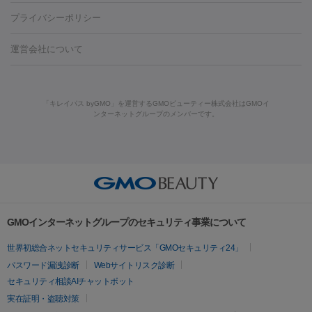
藤沢駅
上大岡駅
上野駅
名古屋駅
西宮駅
札幌駅
金
島・福山・尾道など
秋田・横手
青森・八戸
高崎・渋川・前橋
養上清液
プライバシーポリシー
ロン酸注射
医療脱毛（うなじ）
ヒアルロン酸注射（豊胸）
レ
痩身・ダイエット
沢駅
川越駅
京都駅
新大阪駅
下北沢駅
神戸駅
広島
など
津・伊勢
和歌山市
川越・南古谷・久喜
彦根・草津・
ーザー治療（黒ずみ）
医療脱毛（指）
ダイエット点滴・ ダイエ
脂肪溶解注射
BNLS・BNLS neo
カベリン
輪郭注射（MLM）
駅
川西池田駅
新潟駅
つくば駅
静岡駅
岐阜駅
長野
機器
運営会社について
高島
熊本・通町筋
金沢
その他
岡山・倉敷
高松
桑
ット注射
レーザーピーリング
レーザー治療（しみスポット照
脂肪冷却
駅
名鉄一宮駅
佐世保駅
福井駅
甲府駅
長崎駅
松山
ルメッカ
プラズマシャワー
ウルトラセルQプラス
BBL光治
名・四日市
浜松・静岡
その他（我孫子など）
その他（函館な
射）
ベルベットスキン
レーザー治療（赤み改善）
マイクロボ
駅
山口駅
徳庵駅
大和西大寺駅
青梅駅
難波駅
新宿三
療
メディオスター
ジェネシス
ウルトラアクセント
ウルト
ど）
美肌
トックス（ボトックスリフト）
クリーニング
GLP-1
セラミッ
丁目駅
表参道駅
梅田駅
栄駅
あおば通駅
船橋駅
大通
「キレイパス byGMO」を運営するGMOビューティー株式会社はGMOイ
ラフォーマー（ウルトラフォーマーⅢ）
サーマクール
イントラ
美容点滴
美容注射
ケミカルピーリング
マッサージピール
ンターネットグループのメンバーです。
ク治療
医療脱毛（ヒゲ）
ポテンツァ
トラネキサム酸
ジェ
駅
二子玉川駅
宮前平駅
水道橋駅
御徒町駅
六浦駅
西
セル
イントラジェン
QスイッチYAGレーザー
Qスイッチルビ
イオン導入
エレクトロポレーション
レーザーピーリング
美
ントルマックスプロ
イボ取り
シミ取り
シミ取り（皮膚科）
宮北口駅
烏丸駅
大塚駅
浜松町駅
目黒駅
薬院駅
浜松
ーレーザー
ヴァンキッシュ
ミラドライ
フォトRF
容内服
ハイドラジェントル
ルメッカ
ジェネシス
リジュラン
ラ
駅
東中野駅
元町駅
東山梨駅
三条駅
永福町駅
湘南海
イムライト
Vビーム
シルファーム
スネコス
インモード
その他
岸公園駅
水戸駅
新横浜駅
中山寺駅
流山おおたかの森駅
疲労回復・健康
オリジオ
ミラノリピール
サーマジェン
リバースピール
リードファインリフト
肩こり注射
ドラッグデリバリー（ポテン
千里中央駅
佐々駅
西条駅
入間市駅
渋川駅
友江駅
プラセンタ注射
にんにく注射
オンダリフト
ジュベルック
ルビーフラクショナル
脂肪吸
ツァ）
鯖江駅
由宇駅
和泉中央駅
今治駅
志都美駅
志木駅
GMOインターネットグループのセキュリティ事業について
引
VISIA肌診断
ボルニューマ
ソフウェーブ
モフィウス
医療脱毛
上田駅
新清洲駅
東銀座駅
上石神井駅
小松駅
県庁前
世界初総合ネットセキュリティサービス「GMOセキュリティ24」
ザーフ
ジャルプロ
ノーリス
デンシティ
脇ボトックス
医療脱毛（VIO）
駅
原宿駅
目白駅
医療脱毛
六本木駅
銀座一丁目駅
三ノ宮駅
牧
パスワード漏洩診断
Webサイトリスク診断
IPL
エラボトックス
肩ボトックス
リベルサス
イソトレチ
志駅
新宿御苑前駅
関内駅
四ツ橋駅
北新地駅
久屋大通
セキュリティ相談AIチャットボット
その他
ノイン
ピコトーニング
ピーリング
駅
大宮駅
五反田駅
湯島駅
港南中央駅
本川越駅
江坂
実在証明・盗聴対策
二重埋没
アートメイク
ガミースマイル治療
オフィスホワイト