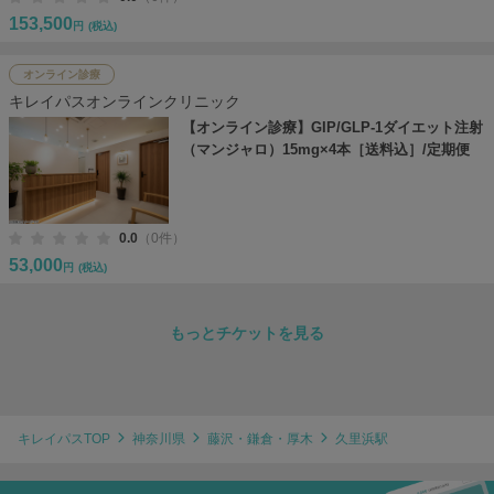
153,500
円
(税込)
オンライン診療
キレイパスオンラインクリニック
【オンライン診療】GIP/GLP-1ダイエット注射
（マンジャロ）15mg×4本［送料込］/定期便
0.0
（0件）
53,000
円
(税込)
もっとチケットを見る
キレイパスTOP
神奈川県
藤沢・鎌倉・厚木
久里浜駅