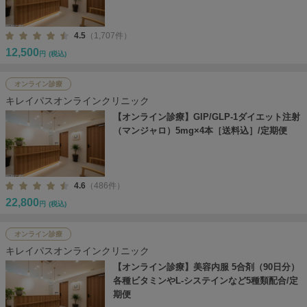
4.5
（1,707件）
12,500
円
(税込)
オンライン診療
キレイパスオンラインクリニック
【オンライン診療】GIP/GLP-1ダイエット注射
（マンジャロ）5mg×4本［送料込］/定期便
4.6
（486件）
22,800
円
(税込)
オンライン診療
キレイパスオンラインクリニック
【オンライン診療】美容内服 5合剤（90日分）
各種ビタミンやL-システインなど5種類配合/定
期便