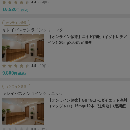
4.4
（89件）
16,530
円
(税込)
オンライン診療
キレイパスオンラインクリニック
【オンライン診療】ニキビ内服（イソトレチノ
イン）20mg×30錠/定期便
4.5
（19件）
9,800
円
(税込)
オンライン診療
キレイパスオンラインクリニック
【オンライン診療】GIP/GLP-1ダイエット注射
（マンジャロ）15mg×12本［送料込］/定期便
0.0
（0件）