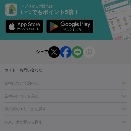
アプリからの購入は
いつでもポイント5倍！
シェア
ガイド・お問い合わせ
施術について調べる
施術の口コミを見る
美白
白玉点滴・白玉注射
高濃度ビタミンC点滴
美容内服
フォトフェイシャルM22
フラクショナルレーザー
レーザートーニ
東京都のエリアから探す
ング
ケミカルピーリング
プラセンタ注射
イオン導入
しみ・そばかす・肝斑
銀座・有楽町・新橋・日本橋
大阪・梅田・淀屋橋
神戸・三ノ
神奈川県の駅から探す
HIFU（ハイフ）
白玉点滴・白玉注射
高濃度ビタミンC点滴
フォトフェイシャル
レーザートーニング
ピコレーザートーニン
宮・岡本
京都・烏丸
横浜・関内
その他（藤森・八幡など）
糸リフト
ボトックス
ボツリヌストキシン
エレクトロポレー