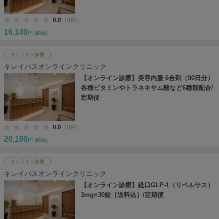
0.0
（0件）
16,140
円
(税込)
オンライン診療
キレイパスオンラインクリニック
【オンライン診療】美容内服 6合剤（90日分）
各種ビタミンやトラネキサム酸など6種類配合/
定期便
0.0
（0件）
20,190
円
(税込)
オンライン診療
キレイパスオンラインクリニック
【オンライン診療】経口GLP-1（リベルサス）
3mg×30錠［送料込］/定期便