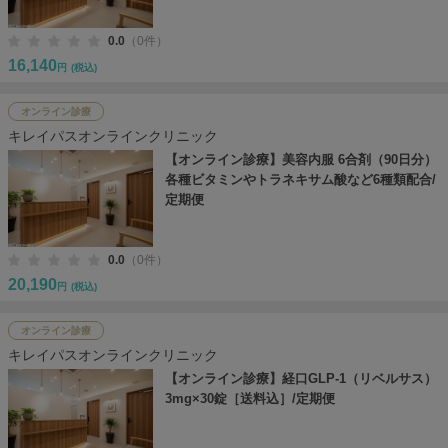
0.0
（0件）
16,140
円
(税込)
オンライン診療
キレイパスオンラインクリニック
【オンライン診療】美容内服 6合剤（90日分）
各種ビタミンやトラネキサム酸など6種類配合/
定期便
0.0
（0件）
20,190
円
(税込)
オンライン診療
キレイパスオンラインクリニック
【オンライン診療】経口GLP-1（リベルサス）
3mg×30錠［送料込］/定期便