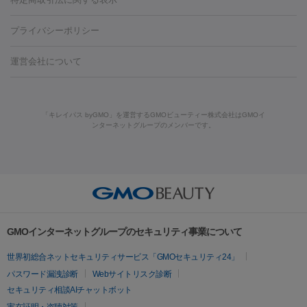
HIFU（ハイフ）
糸リフト
ショッピングリフト
オンダリフト
葉・船橋・市川
柏・松戸・流山
天神・薬院
札幌・大通
広
ダーゼ
サリチル酸マクロゴールピーリング
ボライト
幹細胞培
酸
唇ヒアルロン酸注射
水光注射（毛穴・ニキビ跡）
鼻ヒアル
藤沢駅
上大岡駅
上野駅
名古屋駅
西宮駅
札幌駅
金
島・福山・尾道など
秋田・横手
青森・八戸
高崎・渋川・前橋
養上清液
リジュラン
ジュベルック
プライバシーポリシー
ロン酸注射
医療脱毛（うなじ）
ヒアルロン酸注射（豊胸）
レ
痩身・ダイエット
沢駅
川越駅
京都駅
新大阪駅
下北沢駅
神戸駅
広島
など
津・伊勢
和歌山市
川越・南古谷・久喜
彦根・草津・
ーザー治療（黒ずみ）
医療脱毛（指）
ダイエット点滴・ ダイエ
脂肪溶解注射
BNLS・BNLS neo
カベリン
輪郭注射（MLM）
駅
川西池田駅
新潟駅
つくば駅
静岡駅
岐阜駅
長野
機器
運営会社について
高島
熊本・通町筋
金沢
その他
岡山・倉敷
高松
桑
ット注射
レーザーピーリング
レーザー治療（しみスポット照
脂肪冷却
リベルサス
ウゴービ
駅
名鉄一宮駅
佐世保駅
福井駅
甲府駅
長崎駅
松山
ルメッカ
プラズマシャワー
ウルトラセルQプラス
BBL光治
名・四日市
浜松・静岡
その他（我孫子など）
その他（函館な
射）
ベルベットスキン
レーザー治療（赤み改善）
マイクロボ
駅
山口駅
徳庵駅
大和西大寺駅
青梅駅
難波駅
新宿三
療
メディオスター
ジェネシス
ウルトラアクセント
ウルト
ど）
美肌
トックス（ボトックスリフト）
クリーニング
GLP-1
セラミッ
丁目駅
表参道駅
梅田駅
栄駅
あおば通駅
船橋駅
大通
「キレイパス byGMO」を運営するGMOビューティー株式会社はGMOイ
ラフォーマー（ウルトラフォーマーⅢ）
サーマクール
イントラ
美容点滴
美容注射
ケミカルピーリング
マッサージピール
ンターネットグループのメンバーです。
ク治療
医療脱毛（ヒゲ）
ポテンツァ
トラネキサム酸
ジェ
駅
二子玉川駅
宮前平駅
水道橋駅
御徒町駅
六浦駅
西
セル
イントラジェン
QスイッチYAGレーザー
Qスイッチルビ
イオン導入
エレクトロポレーション
レーザーピーリング
美
ントルマックスプロ
イボ取り
シミ取り
シミ取り（皮膚科）
宮北口駅
烏丸駅
大塚駅
浜松町駅
目黒駅
薬院駅
浜松
ーレーザー
ヴァンキッシュ
ミラドライ
フォトRF
アビクリ
容内服
ゼオスキン
ララピール
ハイドラジェントル
ルメッカ
ジェネシス
リジュラン
ラ
駅
東中野駅
元町駅
東山梨駅
三条駅
永福町駅
湘南海
ア
ウルセラ
ボルニューマ
イムライト
Vビーム
シルファーム
スネコス
インモード
岸公園駅
水戸駅
新横浜駅
中山寺駅
流山おおたかの森駅
疲労回復・健康
オリジオ
ミラノリピール
サーマジェン
リバースピール
その他
千里中央駅
佐々駅
西条駅
入間市駅
渋川駅
友江駅
プラセンタ注射
にんにく注射
オンダリフト
ジュベルック
ルビーフラクショナル
脂肪吸
リードファインリフト
肩こり注射
ドラッグデリバリー（ポテン
鯖江駅
由宇駅
和泉中央駅
今治駅
志都美駅
志木駅
GMOインターネットグループのセキュリティ事業について
引
VISIA肌診断
ボルニューマ
ソフウェーブ
モフィウス
ツァ）
医療脱毛
上田駅
新清洲駅
東銀座駅
上石神井駅
小松駅
県庁前
世界初総合ネットセキュリティサービス「GMOセキュリティ24」
ザーフ
ジャルプロ
ノーリス
デンシティ
脇ボトックス
医療脱毛（VIO）
駅
原宿駅
目白駅
医療脱毛
六本木駅
銀座一丁目駅
三ノ宮駅
牧
パスワード漏洩診断
Webサイトリスク診断
IPL
エラボトックス
肩ボトックス
リベルサス
イソトレチ
志駅
新宿御苑前駅
関内駅
四ツ橋駅
北新地駅
久屋大通
セキュリティ相談AIチャットボット
その他
ノイン
ピコトーニング
ピーリング
駅
大宮駅
五反田駅
湯島駅
港南中央駅
本川越駅
江坂
実在証明・盗聴対策