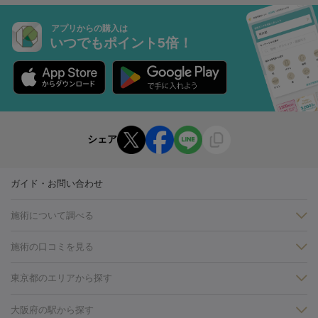
アプリからの購入は
いつでもポイント5倍！
シェア
ガイド・お問い合わせ
施術について調べる
施術の口コミを見る
美白
白玉点滴・白玉注射
高濃度ビタミンC点滴
美容内服
フォトフェイシャルM22
フラクショナルレーザー
レーザートーニ
東京都のエリアから探す
ング
ケミカルピーリング
プラセンタ注射
イオン導入
しみ・そばかす・肝斑
銀座・有楽町・新橋・日本橋
大阪・梅田・淀屋橋
神戸・三ノ
大阪府の駅から探す
HIFU（ハイフ）
白玉点滴・白玉注射
高濃度ビタミンC点滴