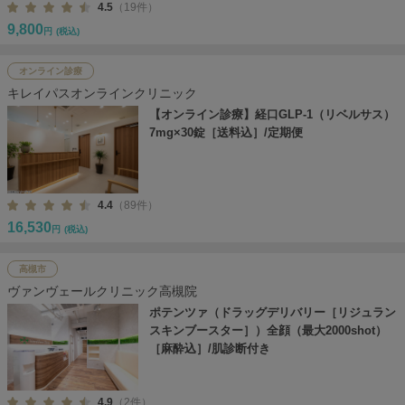
4.5
（19件）
9,800
円
(税込)
オンライン診療
キレイパスオンラインクリニック
【オンライン診療】経口GLP-1（リベルサス）
7mg×30錠［送料込］/定期便
4.4
（89件）
16,530
円
(税込)
高槻市
ヴァンヴェールクリニック高槻院
ポテンツァ（ドラッグデリバリー［リジュラン
スキンブースター］）全顔（最大2000shot）
［麻酔込］/肌診断付き
4.9
（2件）