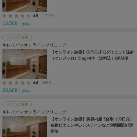
4.5
（1,711件）
12,500
円
(税込)
オンライン診療
キレイパスオンラインクリニック
【オンライン診療】GIP/GLP-1ダイエット注射
（マンジャロ）5mg×4本［送料込］/定期便
4.6
（486件）
22,800
円
(税込)
オンライン診療
キレイパスオンラインクリニック
【オンライン診療】美容内服 5合剤（90日分）
各種ビタミンやL-システインなど5種類配合/定
期便