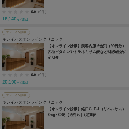
0.0
（0件）
16,140
円
(税込)
オンライン診療
キレイパスオンラインクリニック
【オンライン診療】美容内服 6合剤（90日分）
各種ビタミンやトラネキサム酸など6種類配合/
定期便
0.0
（0件）
20,190
円
(税込)
オンライン診療
キレイパスオンラインクリニック
【オンライン診療】経口GLP-1（リベルサス）
3mg×30錠［送料込］/定期便