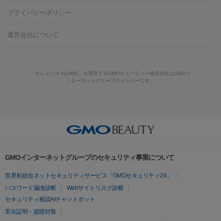
藤沢駅
上大岡駅
上野駅
名古屋駅
西宮駅
札幌駅
金
島・福山・尾道など
秋田・横手
青森・八戸
高崎・渋川・前橋
養上清液
リジュラン
ジュベルック
プライバシーポリシー
ロン酸注射
医療脱毛（うなじ）
ヒアルロン酸注射（豊胸）
レ
痩身・ダイエット
沢駅
川越駅
京都駅
新大阪駅
下北沢駅
神戸駅
広島
など
津・伊勢
和歌山市
川越・南古谷・久喜
彦根・草津・
ーザー治療（黒ずみ）
医療脱毛（指）
ダイエット点滴・ ダイエ
脂肪溶解注射
BNLS・BNLS neo
カベリン
輪郭注射（MLM）
駅
川西池田駅
新潟駅
つくば駅
静岡駅
岐阜駅
長野
機器
運営会社について
高島
熊本・通町筋
金沢
その他
岡山・倉敷
高松
桑
ット注射
レーザーピーリング
レーザー治療（しみスポット照
脂肪冷却
リベルサス
ウゴービ
駅
名鉄一宮駅
佐世保駅
福井駅
甲府駅
長崎駅
松山
ルメッカ
プラズマシャワー
ウルトラセルQプラス
BBL光治
名・四日市
浜松・静岡
その他（我孫子など）
その他（函館な
射）
ベルベットスキン
レーザー治療（赤み改善）
マイクロボ
駅
山口駅
徳庵駅
大和西大寺駅
青梅駅
難波駅
新宿三
療
メディオスター
ジェネシス
ウルトラアクセント
ウルト
ど）
美肌
トックス（ボトックスリフト）
クリーニング
GLP-1
セラミッ
丁目駅
表参道駅
梅田駅
栄駅
あおば通駅
船橋駅
大通
「キレイパス byGMO」を運営するGMOビューティー株式会社はGMOイ
ラフォーマー（ウルトラフォーマーⅢ）
サーマクール
イントラ
美容点滴
美容注射
ケミカルピーリング
マッサージピール
ンターネットグループのメンバーです。
ク治療
医療脱毛（ヒゲ）
ポテンツァ
トラネキサム酸
ジェ
駅
二子玉川駅
宮前平駅
水道橋駅
御徒町駅
六浦駅
西
セル
イントラジェン
QスイッチYAGレーザー
Qスイッチルビ
イオン導入
エレクトロポレーション
レーザーピーリング
美
ントルマックスプロ
イボ取り
シミ取り
シミ取り（皮膚科）
宮北口駅
烏丸駅
大塚駅
浜松町駅
目黒駅
薬院駅
浜松
ーレーザー
ヴァンキッシュ
ミラドライ
フォトRF
アビクリ
容内服
ゼオスキン
ララピール
ハイドラジェントル
ルメッカ
ジェネシス
リジュラン
ラ
駅
東中野駅
元町駅
東山梨駅
三条駅
永福町駅
湘南海
ア
ウルセラ
ボルニューマ
イムライト
Vビーム
シルファーム
スネコス
インモード
岸公園駅
水戸駅
新横浜駅
中山寺駅
流山おおたかの森駅
疲労回復・健康
オリジオ
ミラノリピール
サーマジェン
リバースピール
その他
千里中央駅
佐々駅
西条駅
入間市駅
渋川駅
友江駅
プラセンタ注射
にんにく注射
オンダリフト
ジュベルック
ルビーフラクショナル
脂肪吸
リードファインリフト
肩こり注射
ドラッグデリバリー（ポテン
鯖江駅
由宇駅
和泉中央駅
今治駅
志都美駅
志木駅
GMOインターネットグループのセキュリティ事業について
引
VISIA肌診断
ボルニューマ
ソフウェーブ
モフィウス
ツァ）
医療脱毛
上田駅
新清洲駅
東銀座駅
上石神井駅
小松駅
県庁前
世界初総合ネットセキュリティサービス「GMOセキュリティ24」
ザーフ
ジャルプロ
ノーリス
デンシティ
脇ボトックス
医療脱毛（VIO）
駅
原宿駅
目白駅
医療脱毛
六本木駅
銀座一丁目駅
三ノ宮駅
牧
パスワード漏洩診断
Webサイトリスク診断
IPL
エラボトックス
肩ボトックス
リベルサス
イソトレチ
志駅
新宿御苑前駅
関内駅
四ツ橋駅
北新地駅
久屋大通
セキュリティ相談AIチャットボット
その他
ノイン
ピコトーニング
ピーリング
駅
大宮駅
五反田駅
湯島駅
港南中央駅
本川越駅
江坂
実在証明・盗聴対策
二重埋没
アートメイク
ガミースマイル治療
オフィスホワイト