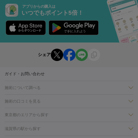
アプリからの購入は
いつでもポイント5倍！
シェア
ガイド・お問い合わせ
施術について調べる
施術の口コミを見る
美白
白玉点滴・白玉注射
高濃度ビタミンC点滴
美容内服
フォトフェイシャルM22
フラクショナルレーザー
レーザートーニ
東京都のエリアから探す
ング
ケミカルピーリング
プラセンタ注射
イオン導入
しみ・そばかす・肝斑
銀座・有楽町・新橋・日本橋
大阪・梅田・淀屋橋
神戸・三ノ
滋賀県の駅から探す
HIFU（ハイフ）
白玉点滴・白玉注射
高濃度ビタミンC点滴
フォトフェイシャル
レーザートーニング
ピコレーザートーニン
宮・岡本
京都・烏丸
横浜・関内
その他（藤森・八幡など）
糸リフト
ボトックス
ボツリヌストキシン
エレクトロポレー