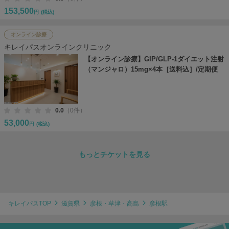
153,500
円
(税込)
オンライン診療
キレイパスオンラインクリニック
【オンライン診療】GIP/GLP-1ダイエット注射
（マンジャロ）15mg×4本［送料込］/定期便
0.0
（0件）
53,000
円
(税込)
もっとチケットを見る
キレイパスTOP
滋賀県
彦根・草津・高島
彦根駅