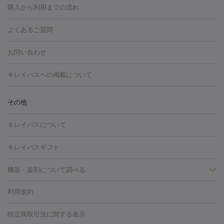
博多駅
秋田駅
青森駅
宇都宮駅
和歌山大学前駅
草津駅
グ
フォトシルクプラス
美容内服
ルビーフラクショナル
購入から利用までの流れ
川崎・宮前平・青葉台
西宮・芦屋・尼崎
渋谷・表参道・原宿
ション
ダーマペン
ピコフラクショナルレーザー
ピコレーザー
通町筋駅
岡山駅
高松駅
桑名駅
我孫子駅
函館駅
伊
心斎橋・難波・四ツ橋
新宿・代々木・大久保
川西・宝塚
藤
トーニング
ハイドラフェイシャル
マッサージピール
脂肪溶解
よくあるご質問
しわ・たるみ
勢市駅
大分駅
姫路駅
郡元駅
徳島駅
戸出駅
野芥駅
沢・鎌倉・厚木
新大阪・江坂・豊中
その他（大和・上大岡・六
注射
美容点滴・美容注射
フォトRF
PRP皮膚再生療法
脂肪
ヒアルロン酸注射
郡山駅
戸畑駅
ボトックス注射
鹿児島駅
神田駅
ボツリヌストキシン注射
津駅
熊本駅
藤森
水
浦など）
その他（姫路）
その他（京橋・天王寺・泉佐野など）
お問い合わせ
冷却
医療脱毛（顔）
医療脱毛（全身）
医療脱毛（あし）
光注射
駅
代々木駅
PRP皮膚再生療法
小田原駅
笹塚駅
RF治療（テノール）
宮崎駅
松井山手駅
スネコス注射
直江
赤坂・六本木・広尾
池袋・大塚・高田馬場
恵比寿・目黒・中目
医療脱毛（VIO）
水光注射（ハリ・美肌）
レーザー治療（ハ
駅
美容内服
津山駅
倉吉駅
新旭駅
平塚駅
烏山駅
紀伊駅
久
キレイパスへの掲載について
黒
品川・浜松町・五反田
飯田橋・市ヶ谷・永田町
上野・秋葉
リ・美肌）
光治療（フォトフェイシャルなど）
アートメイク
里浜駅
都城駅
香椎花園前駅
彦根駅
千歳駅
敦賀駅
江
原・北千住
自由が丘・二子玉川・学芸大学
中野・吉祥寺・立川
毛穴・ニキビ跡
BNLS
二重埋没
医療脱毛（背中）
医療脱毛（うで）
医療
別駅
亀岡駅
南延岡駅
宝塚駅
下大利駅
岩見沢駅
善通
その他
下北沢・成城学園前・町田
その他（豊洲・赤羽・練馬など）
奈
フラクショナルレーザー
ピコフラクショナルレーザー
ダーマペ
脱毛（脇）
にんにく注射
ピアス穴あけ
AGA
医療脱毛
寺駅
旭川駅
倉敷駅
上野幌駅
藤代駅
鶴岡駅
下館駅
良・生駒・橿原
鹿児島・郡元
岐阜・大垣・各務ヶ原
新潟・三
ン
ハイドラフェイシャル
ベルベットスキン
ポテンツァ
美
キレイパスについて
（胸）
ほくろ・いぼ切除
レーザー治療（ほくろ・いぼ除去）
帯広駅
膳所駅
玉名駅
西鉄久留米駅
米沢駅
小倉駅
条
所沢・入間
徳島市
山梨・甲府
つくば・水戸
長野・松
容内服
イソトレチノイン
タトゥー除去
医療痩身
傷跡治療
医療脱毛（おなか）
疲
高岡駅
佐賀駅
富山駅
若松駅
福知山駅
桂駅
仙川
キレイパスギフト
本・佐久平
大分・別府
富山・高岡
その他（北九州・野芥な
労回復点滴・疲労回復注射
くま治療
切開施術
デリケートゾー
駅
浅草駅
千歳烏山駅
調布駅
米子駅
大和駅
新木屋瀬
ど）
松山・今治
福島・郡山
宮崎・都城など
長崎・佐世
ほくろ・いぼ
ンケア
ホワイトニング
わきが治療
カベリン
隆鼻術
医療
機器・薬剤について調べる
駅
所沢駅
高知駅
近鉄四日市駅
水道町駅
銀座駅
池袋
保
佐賀・唐津
高知・南国
山形・米沢
福井・坂井・鯖江
CO2レーザー
脱毛（お尻）
ショッピングリフト
ガミースマイル治療
レーザ
駅
横浜駅
新宿駅
渋谷駅
自由が丘駅
中野駅
仙台駅
鳥取・米子・倉吉
松江
下関・柳井・岩国
宇都宮・烏山
利用規約
薬剤
ー治療（しみ・くすみ）
水光注射（しみ・くすみ）
RF治療
レ
美栄橋駅
浦和駅
心斎橋駅
大阪駅
柏駅
赤坂駅
天神
小顔・フェイスライン
名古屋・栄・金山
博多
仙台
那覇
大宮・浦和・戸田
千
リジェノックス
クレヴィエル
ファットインパクト
ヒアルロニ
ーザー治療（毛穴・ニキビ跡）
涙袋ヒアルロン酸
顎ヒアルロン
駅
千葉駅
高崎駅
川崎駅
恵比寿駅
品川駅
飯田橋駅
特定商取引法に関する表示
HIFU（ハイフ）
糸リフト
ショッピングリフト
オンダリフト
葉・船橋・市川
柏・松戸・流山
天神・薬院
札幌・大通
広
ダーゼ
サリチル酸マクロゴールピーリング
ボライト
幹細胞培
酸
唇ヒアルロン酸注射
水光注射（毛穴・ニキビ跡）
鼻ヒアル