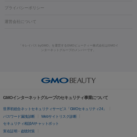
藤沢駅
上大岡駅
上野駅
名古屋駅
西宮駅
札幌駅
金
島・福山・尾道など
秋田・横手
青森・八戸
高崎・渋川・前橋
養上清液
プライバシーポリシー
ロン酸注射
医療脱毛（うなじ）
ヒアルロン酸注射（豊胸）
レ
痩身・ダイエット
沢駅
川越駅
京都駅
新大阪駅
下北沢駅
神戸駅
広島
など
津・伊勢
和歌山市
川越・南古谷・久喜
彦根・草津・
ーザー治療（黒ずみ）
医療脱毛（指）
ダイエット点滴・ ダイエ
脂肪溶解注射
BNLS・BNLS neo
カベリン
輪郭注射（MLM）
駅
川西池田駅
新潟駅
つくば駅
静岡駅
岐阜駅
長野
機器
運営会社について
高島
熊本・通町筋
金沢
その他
岡山・倉敷
高松
桑
ット注射
レーザーピーリング
レーザー治療（しみスポット照
脂肪冷却
駅
名鉄一宮駅
佐世保駅
福井駅
甲府駅
長崎駅
松山
ルメッカ
プラズマシャワー
ウルトラセルQプラス
BBL光治
名・四日市
浜松・静岡
その他（我孫子など）
その他（函館な
射）
ベルベットスキン
レーザー治療（赤み改善）
マイクロボ
駅
山口駅
徳庵駅
大和西大寺駅
青梅駅
難波駅
新宿三
療
メディオスター
ジェネシス
ウルトラアクセント
ウルト
ど）
美肌
トックス（ボトックスリフト）
クリーニング
GLP-1
セラミッ
丁目駅
表参道駅
梅田駅
栄駅
あおば通駅
船橋駅
大通
「キレイパス byGMO」を運営するGMOビューティー株式会社はGMOイ
ラフォーマー（ウルトラフォーマーⅢ）
サーマクール
イントラ
美容点滴
美容注射
ケミカルピーリング
マッサージピール
ンターネットグループのメンバーです。
ク治療
医療脱毛（ヒゲ）
ポテンツァ
トラネキサム酸
ジェ
駅
二子玉川駅
宮前平駅
水道橋駅
御徒町駅
六浦駅
西
セル
イントラジェン
QスイッチYAGレーザー
Qスイッチルビ
イオン導入
エレクトロポレーション
レーザーピーリング
美
ントルマックスプロ
イボ取り
シミ取り
シミ取り（皮膚科）
宮北口駅
烏丸駅
大塚駅
浜松町駅
目黒駅
薬院駅
浜松
ーレーザー
ヴァンキッシュ
ミラドライ
フォトRF
容内服
ハイドラジェントル
ルメッカ
ジェネシス
リジュラン
ラ
駅
東中野駅
元町駅
東山梨駅
三条駅
永福町駅
湘南海
イムライト
Vビーム
シルファーム
スネコス
インモード
その他
岸公園駅
水戸駅
新横浜駅
中山寺駅
流山おおたかの森駅
疲労回復・健康
オリジオ
ミラノリピール
サーマジェン
リバースピール
リードファインリフト
肩こり注射
ドラッグデリバリー（ポテン
千里中央駅
佐々駅
西条駅
入間市駅
渋川駅
友江駅
プラセンタ注射
にんにく注射
オンダリフト
ジュベルック
ルビーフラクショナル
脂肪吸
ツァ）
鯖江駅
由宇駅
和泉中央駅
今治駅
志都美駅
志木駅
GMOインターネットグループのセキュリティ事業について
引
VISIA肌診断
ボルニューマ
ソフウェーブ
モフィウス
医療脱毛
上田駅
新清洲駅
東銀座駅
上石神井駅
小松駅
県庁前
世界初総合ネットセキュリティサービス「GMOセキュリティ24」
ザーフ
ジャルプロ
ノーリス
デンシティ
脇ボトックス
医療脱毛（VIO）
駅
原宿駅
目白駅
医療脱毛
六本木駅
銀座一丁目駅
三ノ宮駅
牧
パスワード漏洩診断
Webサイトリスク診断
IPL
エラボトックス
肩ボトックス
リベルサス
イソトレチ
志駅
新宿御苑前駅
関内駅
四ツ橋駅
北新地駅
久屋大通
セキュリティ相談AIチャットボット
その他
ノイン
ピコトーニング
ピーリング
駅
大宮駅
五反田駅
湯島駅
港南中央駅
本川越駅
江坂
実在証明・盗聴対策
二重埋没
アートメイク
ガミースマイル治療
オフィスホワイト