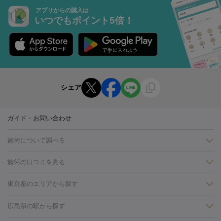
アプリからの購入は
いつでもポイント5倍！
シェア
ガイド・お問い合わせ
施術について調べる
施術の口コミを見る
美白
白玉点滴・白玉注射
高濃度ビタミンC点滴
美容内服
フォトフェイシャルM22
フラクショナルレーザー
レーザートーニ
東京都のエリアから探す
ング
ケミカルピーリング
プラセンタ注射
イオン導入
しみ・そばかす・肝斑
銀座・有楽町・新橋・日本橋
大阪・梅田・淀屋橋
神戸・三ノ
広島県の駅から探す
HIFU（ハイフ）
白玉点滴・白玉注射
高濃度ビタミンC点滴
フォトフェイシャル
レーザートーニング
ピコレーザートーニン
宮・岡本
京都・烏丸
横浜・関内
その他（藤森・八幡など）
糸リフト
ボトックス
ボツリヌストキシン
エレクトロポレー