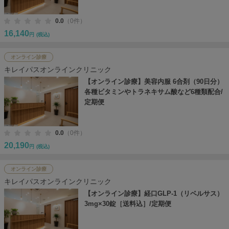
0.0
（0件）
16,140
円
(税込)
オンライン診療
キレイパスオンラインクリニック
【オンライン診療】美容内服 6合剤（90日分）
各種ビタミンやトラネキサム酸など6種類配合/
定期便
0.0
（0件）
20,190
円
(税込)
オンライン診療
キレイパスオンラインクリニック
【オンライン診療】経口GLP-1（リベルサス）
3mg×30錠［送料込］/定期便