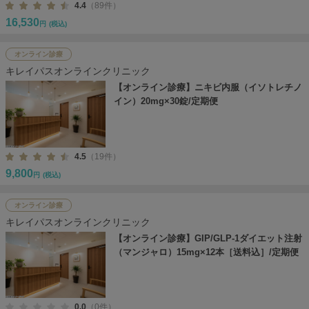
4.4
（89件）
16,530
円
(税込)
オンライン診療
キレイパスオンラインクリニック
【オンライン診療】ニキビ内服（イソトレチノ
イン）20mg×30錠/定期便
4.5
（19件）
9,800
円
(税込)
オンライン診療
キレイパスオンラインクリニック
【オンライン診療】GIP/GLP-1ダイエット注射
（マンジャロ）15mg×12本［送料込］/定期便
0.0
（0件）