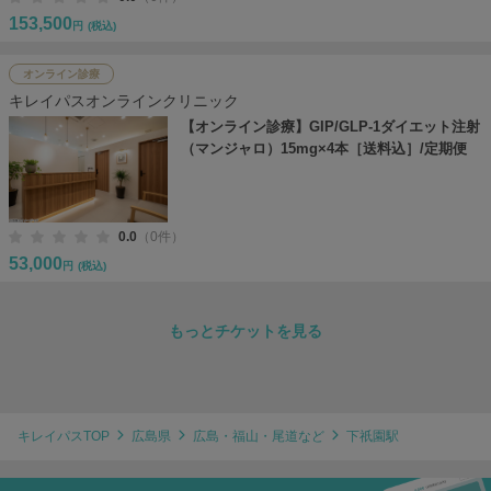
153,500
円
(税込)
オンライン診療
キレイパスオンラインクリニック
【オンライン診療】GIP/GLP-1ダイエット注射
（マンジャロ）15mg×4本［送料込］/定期便
0.0
（0件）
53,000
円
(税込)
もっとチケットを見る
キレイパスTOP
広島県
広島・福山・尾道など
下祇園駅