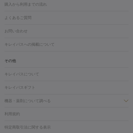
博多駅
秋田駅
青森駅
宇都宮駅
和歌山大学前駅
草津駅
グ
フォトシルクプラス
美容内服
購入から利用までの流れ
川崎・宮前平・青葉台
西宮・芦屋・尼崎
渋谷・表参道・原宿
ション
ダーマペン
ピコフラクショナルレーザー
ピコレーザー
通町筋駅
岡山駅
高松駅
桑名駅
我孫子駅
函館駅
伊
心斎橋・難波・四ツ橋
新宿・代々木・大久保
川西・宝塚
藤
トーニング
ハイドラフェイシャル
マッサージピール
脂肪溶解
よくあるご質問
しわ・たるみ
勢市駅
大分駅
姫路駅
郡元駅
徳島駅
戸出駅
野芥駅
沢・鎌倉・厚木
新大阪・江坂・豊中
その他（大和・上大岡・六
注射
美容点滴・美容注射
フォトRF
PRP皮膚再生療法
脂肪
ヒアルロン酸注射
郡山駅
戸畑駅
ボトックス注射
鹿児島駅
神田駅
ボツリヌストキシン注射
津駅
熊本駅
藤森
水
浦など）
その他（姫路）
その他（京橋・天王寺・泉佐野など）
お問い合わせ
冷却
医療脱毛（顔）
医療脱毛（全身）
医療脱毛（あし）
光注射
駅
代々木駅
PRP皮膚再生療法
小田原駅
笹塚駅
RF治療（テノール）
宮崎駅
松井山手駅
スネコス注射
直江
赤坂・六本木・広尾
池袋・大塚・高田馬場
恵比寿・目黒・中目
医療脱毛（VIO）
水光注射（ハリ・美肌）
レーザー治療（ハ
駅
美容内服
津山駅
倉吉駅
新旭駅
平塚駅
烏山駅
紀伊駅
久
キレイパスへの掲載について
黒
品川・浜松町・五反田
飯田橋・市ヶ谷・永田町
上野・秋葉
リ・美肌）
光治療（フォトフェイシャルなど）
アートメイク
里浜駅
都城駅
香椎花園前駅
彦根駅
千歳駅
敦賀駅
江
原・北千住
自由が丘・二子玉川・学芸大学
中野・吉祥寺・立川
毛穴・ニキビ跡
BNLS
二重埋没
医療脱毛（背中）
医療脱毛（うで）
医療
別駅
亀岡駅
南延岡駅
宝塚駅
下大利駅
岩見沢駅
善通
その他
下北沢・成城学園前・町田
その他（豊洲・赤羽・練馬など）
奈
フラクショナルレーザー
ピコフラクショナルレーザー
ダーマペ
脱毛（脇）
にんにく注射
ピアス穴あけ
AGA
医療脱毛
寺駅
旭川駅
倉敷駅
上野幌駅
藤代駅
鶴岡駅
下館駅
良・生駒・橿原
鹿児島・郡元
岐阜・大垣・各務ヶ原
新潟・三
ン
ハイドラフェイシャル
ベルベットスキン
ポテンツァ
美
キレイパスについて
（胸）
ほくろ・いぼ切除
レーザー治療（ほくろ・いぼ除去）
帯広駅
膳所駅
玉名駅
西鉄久留米駅
米沢駅
小倉駅
条
所沢・入間
徳島市
山梨・甲府
つくば・水戸
長野・松
容内服
タトゥー除去
医療痩身
傷跡治療
医療脱毛（おなか）
疲
高岡駅
佐賀駅
富山駅
若松駅
福知山駅
桂駅
仙川
キレイパスギフト
本・佐久平
大分・別府
富山・高岡
その他（北九州・野芥な
労回復点滴・疲労回復注射
くま治療
切開施術
デリケートゾー
駅
浅草駅
千歳烏山駅
調布駅
米子駅
大和駅
新木屋瀬
ど）
松山・今治
福島・郡山
宮崎・都城など
長崎・佐世
ほくろ・いぼ
ンケア
ホワイトニング
わきが治療
カベリン
隆鼻術
医療
機器・薬剤について調べる
駅
所沢駅
高知駅
近鉄四日市駅
水道町駅
銀座駅
池袋
保
佐賀・唐津
高知・南国
山形・米沢
福井・坂井・鯖江
CO2レーザー
脱毛（お尻）
ショッピングリフト
ガミースマイル治療
レーザ
駅
横浜駅
新宿駅
渋谷駅
自由が丘駅
中野駅
仙台駅
鳥取・米子・倉吉
松江
下関・柳井・岩国
宇都宮・烏山
利用規約
薬剤
ー治療（しみ・くすみ）
水光注射（しみ・くすみ）
RF治療
レ
美栄橋駅
浦和駅
心斎橋駅
大阪駅
柏駅
赤坂駅
天神
小顔・フェイスライン
名古屋・栄・金山
博多
仙台
那覇
大宮・浦和・戸田
千
リジェノックス
クレヴィエル
ファットインパクト
ヒアルロニ
ーザー治療（毛穴・ニキビ跡）
涙袋ヒアルロン酸
顎ヒアルロン
駅
千葉駅
高崎駅
川崎駅
恵比寿駅
品川駅
飯田橋駅
特定商取引法に関する表示
HIFU（ハイフ）
糸リフト
ショッピングリフト
葉・船橋・市川
柏・松戸・流山
天神・薬院
札幌・大通
広
ダーゼ
サリチル酸マクロゴールピーリング
ボライト
幹細胞培
酸
唇ヒアルロン酸注射
水光注射（毛穴・ニキビ跡）
鼻ヒアル