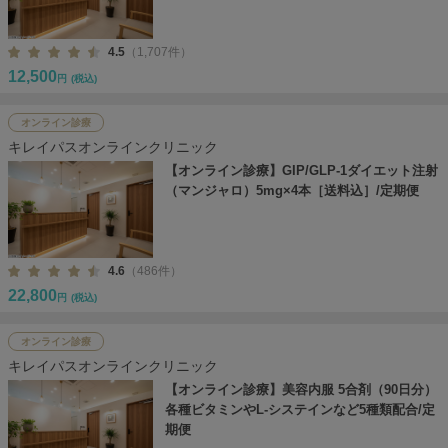
4.5
（1,707件）
12,500
円
(税込)
オンライン診療
キレイパスオンラインクリニック
【オンライン診療】GIP/GLP-1ダイエット注射
（マンジャロ）5mg×4本［送料込］/定期便
4.6
（486件）
22,800
円
(税込)
オンライン診療
キレイパスオンラインクリニック
【オンライン診療】美容内服 5合剤（90日分）
各種ビタミンやL-システインなど5種類配合/定
期便