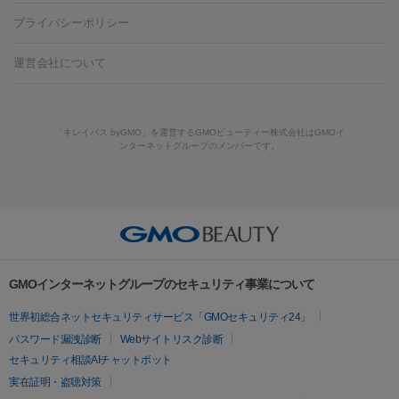
藤沢駅
上大岡駅
上野駅
名古屋駅
西宮駅
札幌駅
金
島・福山・尾道など
秋田・横手
青森・八戸
高崎・渋川・前橋
養上清液
プライバシーポリシー
ロン酸注射
医療脱毛（うなじ）
ヒアルロン酸注射（豊胸）
レ
痩身・ダイエット
沢駅
川越駅
京都駅
新大阪駅
下北沢駅
神戸駅
広島
など
津・伊勢
和歌山市
川越・南古谷・久喜
彦根・草津・
ーザー治療（黒ずみ）
医療脱毛（指）
ダイエット点滴・ ダイエ
脂肪溶解注射
BNLS・BNLS neo
カベリン
輪郭注射（MLM）
駅
川西池田駅
新潟駅
つくば駅
静岡駅
岐阜駅
長野
機器
運営会社について
高島
熊本・通町筋
金沢
その他
岡山・倉敷
高松
桑
ット注射
レーザーピーリング
レーザー治療（しみスポット照
脂肪冷却
駅
名鉄一宮駅
佐世保駅
福井駅
甲府駅
長崎駅
松山
ルメッカ
プラズマシャワー
ウルトラセルQプラス
BBL光治
名・四日市
浜松・静岡
その他（我孫子など）
その他（函館な
射）
ベルベットスキン
レーザー治療（赤み改善）
マイクロボ
駅
山口駅
徳庵駅
大和西大寺駅
青梅駅
難波駅
新宿三
療
メディオスター
ジェネシス
ウルトラアクセント
ウルト
ど）
美肌
トックス（ボトックスリフト）
クリーニング
GLP-1
セラミッ
丁目駅
表参道駅
梅田駅
栄駅
あおば通駅
船橋駅
大通
「キレイパス byGMO」を運営するGMOビューティー株式会社はGMOイ
ラフォーマー（ウルトラフォーマーⅢ）
サーマクール
イントラ
美容点滴
美容注射
ケミカルピーリング
マッサージピール
ンターネットグループのメンバーです。
ク治療
医療脱毛（ヒゲ）
ポテンツァ
トラネキサム酸
ジェ
駅
二子玉川駅
宮前平駅
水道橋駅
御徒町駅
六浦駅
西
セル
イントラジェン
QスイッチYAGレーザー
Qスイッチルビ
イオン導入
エレクトロポレーション
レーザーピーリング
美
ントルマックスプロ
イボ取り
シミ取り
シミ取り（皮膚科）
宮北口駅
烏丸駅
大塚駅
浜松町駅
目黒駅
薬院駅
浜松
ーレーザー
ヴァンキッシュ
ミラドライ
フォトRF
容内服
ハイドラジェントル
ルメッカ
ジェネシス
リジュラン
ラ
駅
東中野駅
元町駅
東山梨駅
三条駅
永福町駅
湘南海
イムライト
Vビーム
シルファーム
スネコス
インモード
その他
岸公園駅
水戸駅
新横浜駅
中山寺駅
流山おおたかの森駅
疲労回復・健康
オリジオ
ミラノリピール
サーマジェン
リバースピール
リードファインリフト
肩こり注射
ドラッグデリバリー（ポテン
千里中央駅
佐々駅
西条駅
入間市駅
渋川駅
友江駅
プラセンタ注射
にんにく注射
オンダリフト
ジュベルック
ルビーフラクショナル
脂肪吸
ツァ）
鯖江駅
由宇駅
和泉中央駅
今治駅
志都美駅
志木駅
GMOインターネットグループのセキュリティ事業について
引
VISIA肌診断
ボルニューマ
ソフウェーブ
モフィウス
医療脱毛
上田駅
新清洲駅
東銀座駅
上石神井駅
小松駅
県庁前
世界初総合ネットセキュリティサービス「GMOセキュリティ24」
ザーフ
ジャルプロ
ノーリス
デンシティ
脇ボトックス
医療脱毛（VIO）
駅
原宿駅
目白駅
医療脱毛
六本木駅
銀座一丁目駅
三ノ宮駅
牧
パスワード漏洩診断
Webサイトリスク診断
IPL
エラボトックス
肩ボトックス
リベルサス
イソトレチ
志駅
新宿御苑前駅
関内駅
四ツ橋駅
北新地駅
久屋大通
セキュリティ相談AIチャットボット
その他
ノイン
ピコトーニング
ピーリング
駅
大宮駅
五反田駅
湯島駅
港南中央駅
本川越駅
江坂
実在証明・盗聴対策
二重埋没
アートメイク
ガミースマイル治療
オフィスホワイト