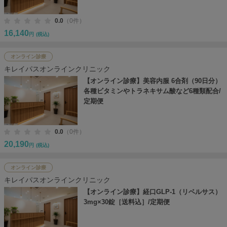
0.0
（0件）
16,140
円
(税込)
オンライン診療
キレイパスオンラインクリニック
【オンライン診療】美容内服 6合剤（90日分）
各種ビタミンやトラネキサム酸など6種類配合/
定期便
0.0
（0件）
20,190
円
(税込)
オンライン診療
キレイパスオンラインクリニック
【オンライン診療】経口GLP-1（リベルサス）
3mg×30錠［送料込］/定期便