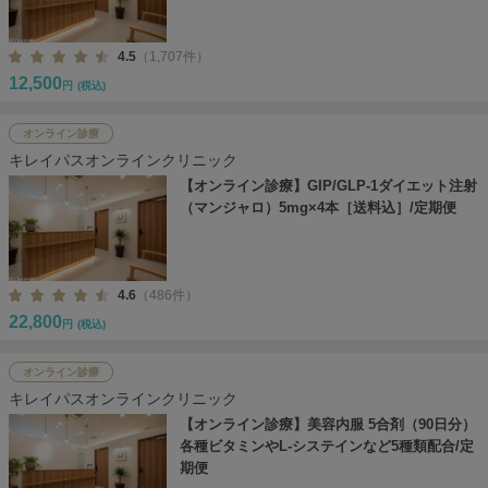
4.5
（1,707件）
12,500
円
(税込)
オンライン診療
キレイパスオンラインクリニック
【オンライン診療】GIP/GLP-1ダイエット注射
（マンジャロ）5mg×4本［送料込］/定期便
4.6
（486件）
22,800
円
(税込)
オンライン診療
キレイパスオンラインクリニック
【オンライン診療】美容内服 5合剤（90日分）
各種ビタミンやL-システインなど5種類配合/定
期便