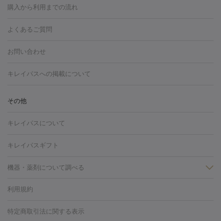
博多駅
秋田駅
青森駅
宇都宮駅
和歌山大学前駅
草津駅
グ
フォトシルクプラス
美容内服
購入から利用までの流れ
川崎・宮前平・青葉台
西宮・芦屋・尼崎
渋谷・表参道・原宿
ション
ダーマペン
ピコフラクショナルレーザー
ピコレーザー
通町筋駅
岡山駅
高松駅
桑名駅
我孫子駅
函館駅
伊
心斎橋・難波・四ツ橋
新宿・代々木・大久保
川西・宝塚
藤
トーニング
ハイドラフェイシャル
マッサージピール
脂肪溶解
よくあるご質問
しわ・たるみ
勢市駅
大分駅
姫路駅
郡元駅
徳島駅
戸出駅
野芥駅
沢・鎌倉・厚木
新大阪・江坂・豊中
その他（大和・上大岡・六
注射
美容点滴・美容注射
フォトRF
PRP皮膚再生療法
脂肪
ヒアルロン酸注射
郡山駅
戸畑駅
ボトックス注射
鹿児島駅
神田駅
ボツリヌストキシン注射
津駅
熊本駅
藤森
水
浦など）
その他（姫路）
その他（京橋・天王寺・泉佐野など）
お問い合わせ
冷却
医療脱毛（顔）
医療脱毛（全身）
医療脱毛（あし）
光注射
駅
代々木駅
PRP皮膚再生療法
小田原駅
笹塚駅
RF治療（テノール）
宮崎駅
松井山手駅
スネコス注射
直江
赤坂・六本木・広尾
池袋・大塚・高田馬場
恵比寿・目黒・中目
医療脱毛（VIO）
水光注射（ハリ・美肌）
レーザー治療（ハ
駅
美容内服
津山駅
倉吉駅
新旭駅
平塚駅
烏山駅
紀伊駅
久
キレイパスへの掲載について
黒
品川・浜松町・五反田
飯田橋・市ヶ谷・永田町
上野・秋葉
リ・美肌）
光治療（フォトフェイシャルなど）
アートメイク
里浜駅
都城駅
香椎花園前駅
彦根駅
千歳駅
敦賀駅
江
原・北千住
自由が丘・二子玉川・学芸大学
中野・吉祥寺・立川
毛穴・ニキビ跡
BNLS
二重埋没
医療脱毛（背中）
医療脱毛（うで）
医療
別駅
亀岡駅
南延岡駅
宝塚駅
下大利駅
岩見沢駅
善通
その他
下北沢・成城学園前・町田
その他（豊洲・赤羽・練馬など）
奈
フラクショナルレーザー
ピコフラクショナルレーザー
ダーマペ
脱毛（脇）
にんにく注射
ピアス穴あけ
AGA
医療脱毛
寺駅
旭川駅
倉敷駅
上野幌駅
藤代駅
鶴岡駅
下館駅
良・生駒・橿原
鹿児島・郡元
岐阜・大垣・各務ヶ原
新潟・三
ン
ハイドラフェイシャル
ベルベットスキン
ポテンツァ
美
キレイパスについて
（胸）
ほくろ・いぼ切除
レーザー治療（ほくろ・いぼ除去）
帯広駅
膳所駅
玉名駅
西鉄久留米駅
米沢駅
小倉駅
条
所沢・入間
徳島市
山梨・甲府
つくば・水戸
長野・松
容内服
タトゥー除去
医療痩身
傷跡治療
医療脱毛（おなか）
疲
高岡駅
佐賀駅
富山駅
若松駅
福知山駅
桂駅
仙川
キレイパスギフト
本・佐久平
大分・別府
富山・高岡
その他（北九州・野芥な
労回復点滴・疲労回復注射
くま治療
切開施術
デリケートゾー
駅
浅草駅
千歳烏山駅
調布駅
米子駅
大和駅
新木屋瀬
ど）
松山・今治
福島・郡山
宮崎・都城など
長崎・佐世
ほくろ・いぼ
ンケア
ホワイトニング
わきが治療
カベリン
隆鼻術
医療
機器・薬剤について調べる
駅
所沢駅
高知駅
近鉄四日市駅
水道町駅
銀座駅
池袋
保
佐賀・唐津
高知・南国
山形・米沢
福井・坂井・鯖江
CO2レーザー
脱毛（お尻）
ショッピングリフト
ガミースマイル治療
レーザ
駅
横浜駅
新宿駅
渋谷駅
自由が丘駅
中野駅
仙台駅
鳥取・米子・倉吉
松江
下関・柳井・岩国
宇都宮・烏山
利用規約
薬剤
ー治療（しみ・くすみ）
水光注射（しみ・くすみ）
RF治療
レ
美栄橋駅
浦和駅
心斎橋駅
大阪駅
柏駅
赤坂駅
天神
小顔・フェイスライン
名古屋・栄・金山
博多
仙台
那覇
大宮・浦和・戸田
千
リジェノックス
クレヴィエル
ファットインパクト
ヒアルロニ
ーザー治療（毛穴・ニキビ跡）
涙袋ヒアルロン酸
顎ヒアルロン
駅
千葉駅
高崎駅
川崎駅
恵比寿駅
品川駅
飯田橋駅
特定商取引法に関する表示
HIFU（ハイフ）
糸リフト
ショッピングリフト
葉・船橋・市川
柏・松戸・流山
天神・薬院
札幌・大通
広
ダーゼ
サリチル酸マクロゴールピーリング
ボライト
幹細胞培
酸
唇ヒアルロン酸注射
水光注射（毛穴・ニキビ跡）
鼻ヒアル