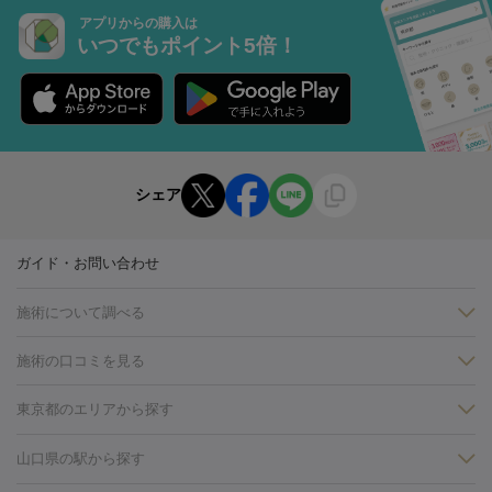
アプリからの購入は
いつでもポイント5倍！
シェア
ガイド・お問い合わせ
施術について調べる
施術の口コミを見る
美白
白玉点滴・白玉注射
高濃度ビタミンC点滴
美容内服
フォトフェイシャルM22
フラクショナルレーザー
レーザートーニ
東京都のエリアから探す
ング
ケミカルピーリング
プラセンタ注射
イオン導入
しみ・そばかす・肝斑
銀座・有楽町・新橋・日本橋
大阪・梅田・淀屋橋
神戸・三ノ
山口県の駅から探す
HIFU（ハイフ）
白玉点滴・白玉注射
高濃度ビタミンC点滴
フォトフェイシャル
レーザートーニング
ピコレーザートーニン
宮・岡本
京都・烏丸
横浜・関内
その他（藤森・八幡など）
糸リフト
ボトックス
ボツリヌストキシン
エレクトロポレー