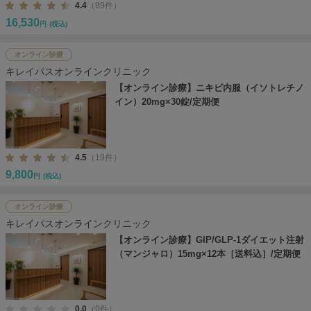
4.4
（89件）
16,530
円
(税込)
オンライン診療
キレイパスオンラインクリニック
【オンライン診療】ニキビ内服（イソトレチノ
イン）20mg×30錠/定期便
4.5
（19件）
9,800
円
(税込)
オンライン診療
キレイパスオンラインクリニック
【オンライン診療】GIP/GLP-1ダイエット注射
（マンジャロ）15mg×12本［送料込］/定期便
0.0
（0件）