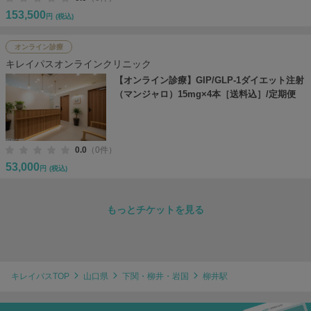
153,500
円
(税込)
オンライン診療
キレイパスオンラインクリニック
【オンライン診療】GIP/GLP-1ダイエット注射
（マンジャロ）15mg×4本［送料込］/定期便
0.0
（0件）
53,000
円
(税込)
もっとチケットを見る
キレイパスTOP
山口県
下関・柳井・岩国
柳井駅