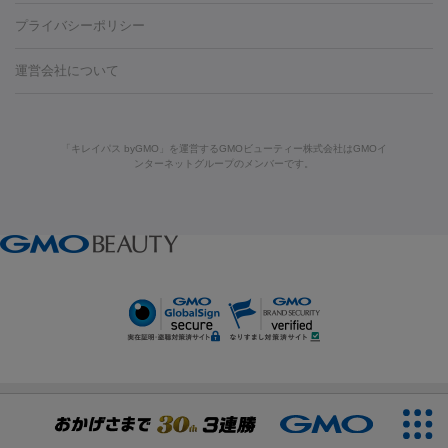
藤沢駅
上大岡駅
上野駅
名古屋駅
西宮駅
札幌駅
金
島・福山・尾道など
秋田・横手
青森・八戸
高崎・渋川・前橋
養上清液
リジュラン
ジュベルック
プライバシーポリシー
ロン酸注射
医療脱毛（うなじ）
ヒアルロン酸注射（豊胸）
レ
痩身・ダイエット
沢駅
川越駅
京都駅
新大阪駅
下北沢駅
神戸駅
広島
など
津・伊勢
和歌山市
川越・南古谷・久喜
彦根・草津・
ーザー治療（黒ずみ）
医療脱毛（指）
ダイエット点滴・ ダイエ
脂肪溶解注射
BNLS・BNLS neo
カベリン
輪郭注射（MLM）
駅
川西池田駅
新潟駅
つくば駅
静岡駅
岐阜駅
長野
機器
運営会社について
高島
熊本・通町筋
金沢
その他
岡山・倉敷
高松
桑
ット注射
レーザーピーリング
レーザー治療（しみスポット照
脂肪冷却
リベルサス
ウゴービ
駅
名鉄一宮駅
佐世保駅
福井駅
甲府駅
長崎駅
松山
ルメッカ
プラズマシャワー
ウルトラセルQプラス
BBL光治
名・四日市
浜松・静岡
その他（我孫子など）
その他（函館な
射）
ベルベットスキン
レーザー治療（赤み改善）
マイクロボ
駅
山口駅
徳庵駅
大和西大寺駅
青梅駅
難波駅
新宿三
療
メディオスター
ジェネシス
ウルトラアクセント
ウルト
ど）
美肌
トックス（ボトックスリフト）
クリーニング
GLP-1
セラミッ
丁目駅
表参道駅
梅田駅
栄駅
あおば通駅
船橋駅
大通
「キレイパス byGMO」を運営するGMOビューティー株式会社はGMOイ
ラフォーマー（ウルトラフォーマーⅢ）
サーマクール
イントラ
美容点滴
美容注射
ケミカルピーリング
マッサージピール
ンターネットグループのメンバーです。
ク治療
医療脱毛（ヒゲ）
ポテンツァ
トラネキサム酸
ジェ
駅
二子玉川駅
宮前平駅
水道橋駅
御徒町駅
六浦駅
西
セル
イントラジェン
QスイッチYAGレーザー
Qスイッチルビ
イオン導入
エレクトロポレーション
レーザーピーリング
美
ントルマックスプロ
イボ取り
シミ取り
シミ取り（皮膚科）
宮北口駅
烏丸駅
大塚駅
浜松町駅
目黒駅
薬院駅
浜松
ーレーザー
ヴァンキッシュ
ミラドライ
フォトRF
アビクリ
容内服
ゼオスキン
ララピール
ハイドラジェントル
ルメッカ
ジェネシス
リジュラン
ラ
駅
東中野駅
元町駅
東山梨駅
三条駅
永福町駅
湘南海
ア
ウルセラ
ボルニューマ
イムライト
Vビーム
シルファーム
スネコス
インモード
岸公園駅
水戸駅
新横浜駅
中山寺駅
流山おおたかの森駅
疲労回復・健康
オリジオ
ミラノリピール
サーマジェン
リバースピール
その他
千里中央駅
佐々駅
西条駅
入間市駅
渋川駅
友江駅
プラセンタ注射
にんにく注射
オンダリフト
ジュベルック
ルビーフラクショナル
脂肪吸
リードファインリフト
肩こり注射
ドラッグデリバリー（ポテン
鯖江駅
由宇駅
和泉中央駅
今治駅
志都美駅
志木駅
引
VISIA肌診断
ボルニューマ
ソフウェーブ
モフィウス
ツァ）
医療脱毛
上田駅
新清洲駅
東銀座駅
上石神井駅
小松駅
県庁前
ザーフ
ジャルプロ
ノーリス
デンシティ
脇ボトックス
医療脱毛（VIO）
駅
原宿駅
目白駅
医療脱毛
六本木駅
銀座一丁目駅
三ノ宮駅
牧
IPL
エラボトックス
肩ボトックス
リベルサス
イソトレチ
志駅
新宿御苑前駅
関内駅
四ツ橋駅
北新地駅
久屋大通
その他
ノイン
ピコトーニング
ピーリング
駅
大宮駅
五反田駅
湯島駅
港南中央駅
本川越駅
江坂
二重埋没
アートメイク
ガミースマイル治療
オフィスホワイト