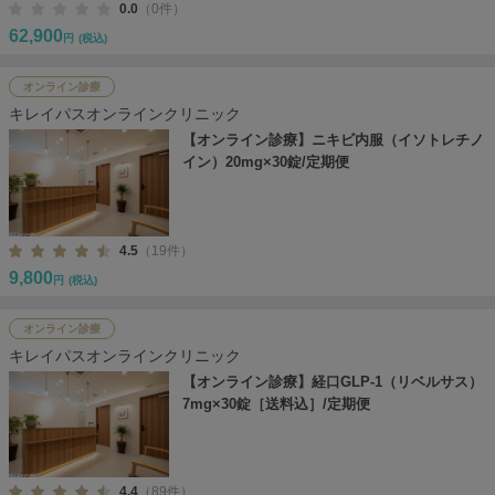
0.0
（0件）
62,900
円
(税込)
オンライン診療
キレイパスオンラインクリニック
【オンライン診療】ニキビ内服（イソトレチノ
イン）20mg×30錠/定期便
4.5
（19件）
9,800
円
(税込)
オンライン診療
キレイパスオンラインクリニック
【オンライン診療】経口GLP-1（リベルサス）
7mg×30錠［送料込］/定期便
4.4
（89件）