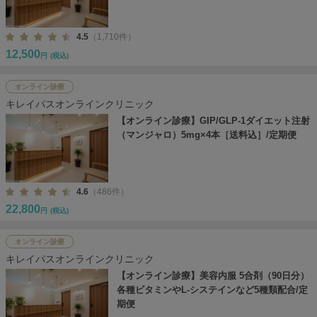
4.5
（1,710件）
12,500
円
(税込)
オンライン診療
キレイパスオンラインクリニック
【オンライン診療】GIP/GLP-1ダイエット注射
（マンジャロ）5mg×4本［送料込］/定期便
4.6
（486件）
22,800
円
(税込)
オンライン診療
キレイパスオンラインクリニック
【オンライン診療】美容内服 5合剤（90日分）
各種ビタミンやL-システインなど5種類配合/定
期便