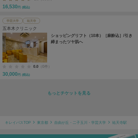
16,530
円
(税込)
学芸大学
祐天寺
五本木クリニック
ショッピングリフト（10本）［麻酔込］/引き
締まったツヤ肌へ
0.0
（0件）
30,000
円
(税込)
もっとチケットを見る
キレイパスTOP
東京都
自由が丘・二子玉川・学芸大学
祐天寺駅