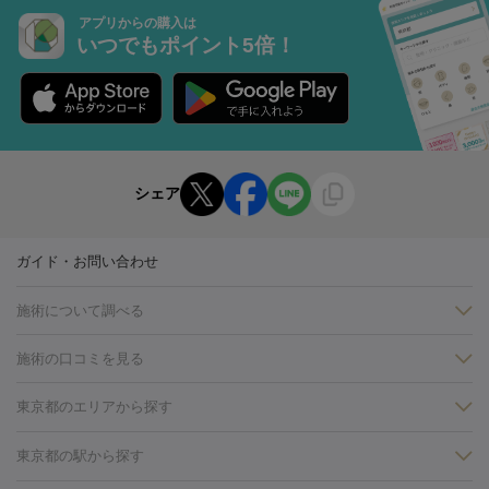
アプリからの購入は
いつでもポイント5倍！
シェア
ガイド・お問い合わせ
施術について調べる
施術の口コミを見る
美白
白玉点滴・白玉注射
高濃度ビタミンC点滴
美容内服
フォトフェイシャルM22
フラクショナルレーザー
レーザートーニ
東京都のエリアから探す
ング
ケミカルピーリング
プラセンタ注射
イオン導入
しみ・そばかす・肝斑
銀座・有楽町・新橋・日本橋
大阪・梅田・淀屋橋
神戸・三ノ
東京都の駅から探す
HIFU（ハイフ）
白玉点滴・白玉注射
高濃度ビタミンC点滴
フォトフェイシャル
レーザートーニング
ピコレーザートーニン
宮・岡本
京都・烏丸
横浜・関内
その他（藤森・八幡など）
糸リフト
ボトックス
ボツリヌストキシン
エレクトロポレー