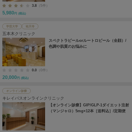
3.8
（5件）
5,980
円
(税込)
学芸大学
祐天寺
五本木クリニック
スペクトラピールorルートロピール（全顔）/
色調や肌質のお悩みに
0.0
（0件）
20,000
円
(税込)
オンライン診療
キレイパスオンラインクリニック
【オンライン診療】GIP/GLP-1ダイエット注射
（マンジャロ）5mg×12本［送料込］/定期便