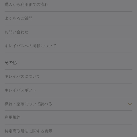
博多駅
秋田駅
青森駅
宇都宮駅
和歌山大学前駅
草津駅
グ
フォトシルクプラス
美容内服
ルビーフラクショナル
購入から利用までの流れ
川崎・宮前平・青葉台
西宮・芦屋・尼崎
渋谷・表参道・原宿
ション
ダーマペン
ピコフラクショナルレーザー
ピコレーザー
通町筋駅
岡山駅
高松駅
桑名駅
我孫子駅
函館駅
伊
心斎橋・難波・四ツ橋
新宿・代々木・大久保
川西・宝塚
藤
トーニング
ハイドラフェイシャル
マッサージピール
脂肪溶解
よくあるご質問
しわ・たるみ
勢市駅
大分駅
姫路駅
郡元駅
徳島駅
戸出駅
野芥駅
沢・鎌倉・厚木
新大阪・江坂・豊中
その他（大和・上大岡・六
注射
美容点滴・美容注射
フォトRF
PRP皮膚再生療法
脂肪
ヒアルロン酸注射
郡山駅
戸畑駅
ボトックス注射
鹿児島駅
神田駅
ボツリヌストキシン注射
津駅
熊本駅
藤森
水
浦など）
その他（姫路）
その他（京橋・天王寺・泉佐野など）
お問い合わせ
冷却
医療脱毛（顔）
医療脱毛（全身）
医療脱毛（あし）
光注射
駅
代々木駅
PRP皮膚再生療法
小田原駅
笹塚駅
RF治療（テノール）
宮崎駅
松井山手駅
スネコス注射
直江
赤坂・六本木・広尾
池袋・大塚・高田馬場
恵比寿・目黒・中目
医療脱毛（VIO）
水光注射（ハリ・美肌）
レーザー治療（ハ
駅
美容内服
津山駅
倉吉駅
新旭駅
平塚駅
烏山駅
紀伊駅
久
キレイパスへの掲載について
黒
品川・浜松町・五反田
飯田橋・市ヶ谷・永田町
上野・秋葉
リ・美肌）
光治療（フォトフェイシャルなど）
アートメイク
里浜駅
都城駅
香椎花園前駅
彦根駅
千歳駅
敦賀駅
江
原・北千住
自由が丘・二子玉川・学芸大学
中野・吉祥寺・立川
毛穴・ニキビ跡
BNLS
二重埋没
医療脱毛（背中）
医療脱毛（うで）
医療
別駅
亀岡駅
南延岡駅
宝塚駅
下大利駅
岩見沢駅
善通
その他
下北沢・成城学園前・町田
その他（豊洲・赤羽・練馬など）
奈
フラクショナルレーザー
ピコフラクショナルレーザー
ダーマペ
脱毛（脇）
にんにく注射
ピアス穴あけ
AGA
医療脱毛
寺駅
旭川駅
倉敷駅
上野幌駅
藤代駅
鶴岡駅
下館駅
良・生駒・橿原
鹿児島・郡元
岐阜・大垣・各務ヶ原
新潟・三
ン
ハイドラフェイシャル
ベルベットスキン
ポテンツァ
美
キレイパスについて
（胸）
ほくろ・いぼ切除
レーザー治療（ほくろ・いぼ除去）
帯広駅
膳所駅
玉名駅
西鉄久留米駅
米沢駅
小倉駅
条
所沢・入間
徳島市
山梨・甲府
つくば・水戸
長野・松
容内服
イソトレチノイン
タトゥー除去
医療痩身
傷跡治療
医療脱毛（おなか）
疲
高岡駅
佐賀駅
富山駅
若松駅
福知山駅
桂駅
仙川
キレイパスギフト
本・佐久平
大分・別府
富山・高岡
その他（北九州・野芥な
労回復点滴・疲労回復注射
くま治療
切開施術
デリケートゾー
駅
浅草駅
千歳烏山駅
調布駅
米子駅
大和駅
新木屋瀬
ど）
松山・今治
福島・郡山
宮崎・都城など
長崎・佐世
ほくろ・いぼ
ンケア
ホワイトニング
わきが治療
カベリン
隆鼻術
医療
機器・薬剤について調べる
駅
所沢駅
高知駅
近鉄四日市駅
水道町駅
銀座駅
池袋
保
佐賀・唐津
高知・南国
山形・米沢
福井・坂井・鯖江
CO2レーザー
脱毛（お尻）
ショッピングリフト
ガミースマイル治療
レーザ
駅
横浜駅
新宿駅
渋谷駅
自由が丘駅
中野駅
仙台駅
鳥取・米子・倉吉
松江
下関・柳井・岩国
宇都宮・烏山
利用規約
薬剤
ー治療（しみ・くすみ）
水光注射（しみ・くすみ）
RF治療
レ
美栄橋駅
浦和駅
心斎橋駅
大阪駅
柏駅
赤坂駅
天神
小顔・フェイスライン
名古屋・栄・金山
博多
仙台
那覇
大宮・浦和・戸田
千
リジェノックス
クレヴィエル
ファットインパクト
ヒアルロニ
ーザー治療（毛穴・ニキビ跡）
涙袋ヒアルロン酸
顎ヒアルロン
駅
千葉駅
高崎駅
川崎駅
恵比寿駅
品川駅
飯田橋駅
特定商取引法に関する表示
HIFU（ハイフ）
糸リフト
ショッピングリフト
オンダリフト
葉・船橋・市川
柏・松戸・流山
天神・薬院
札幌・大通
広
ダーゼ
サリチル酸マクロゴールピーリング
ボライト
幹細胞培
酸
唇ヒアルロン酸注射
水光注射（毛穴・ニキビ跡）
鼻ヒアル