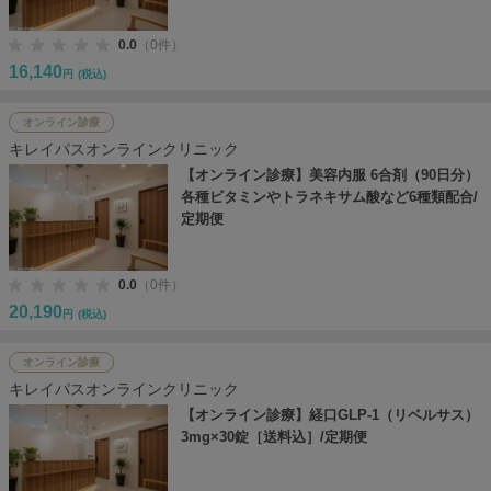
0.0
（0件）
16,140
円
(税込)
オンライン診療
キレイパスオンラインクリニック
【オンライン診療】美容内服 6合剤（90日分）
各種ビタミンやトラネキサム酸など6種類配合/
定期便
0.0
（0件）
20,190
円
(税込)
オンライン診療
キレイパスオンラインクリニック
【オンライン診療】経口GLP-1（リベルサス）
3mg×30錠［送料込］/定期便